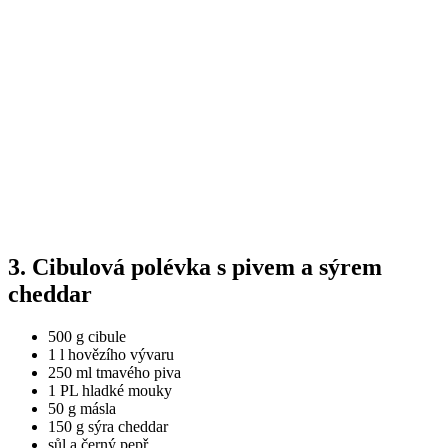
3. Cibulová polévka s pivem a sýrem
cheddar
500 g cibule
1 l hovězího vývaru
250 ml tmavého piva
1 PL hladké mouky
50 g másla
150 g sýra cheddar
sůl a černý pepř