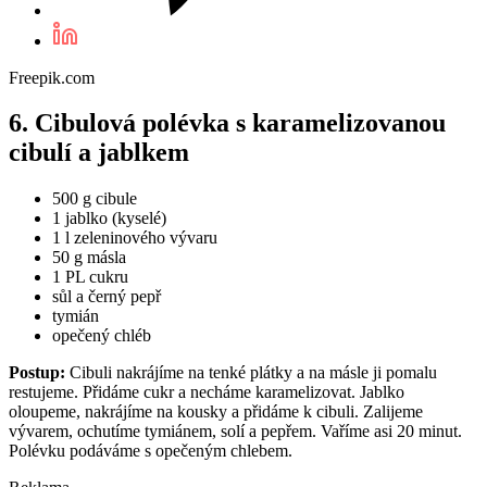
Freepik.com
6. Cibulová polévka s karamelizovanou
cibulí a jablkem
500 g cibule
1 jablko (kyselé)
1 l zeleninového vývaru
50 g másla
1 PL cukru
sůl a černý pepř
tymián
opečený chléb
Postup:
Cibuli nakrájíme na tenké plátky a na másle ji pomalu
restujeme. Přidáme cukr a necháme karamelizovat. Jablko
oloupeme, nakrájíme na kousky a přidáme k cibuli. Zalijeme
vývarem, ochutíme tymiánem, solí a pepřem. Vaříme asi 20 minut.
Polévku podáváme s opečeným chlebem.