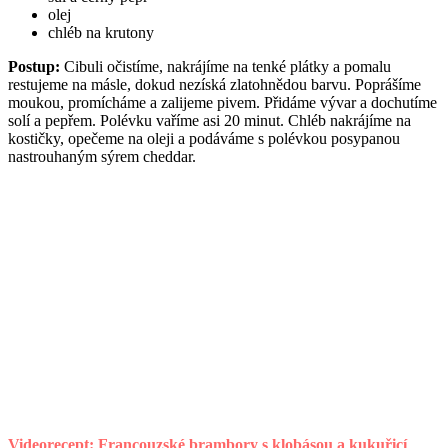
olej
chléb na krutony
Postup:
Cibuli očistíme, nakrájíme na tenké plátky a pomalu
restujeme na másle, dokud nezíská zlatohnědou barvu. Poprášíme
moukou, promícháme a zalijeme pivem. Přidáme vývar a dochutíme
solí a pepřem. Polévku vaříme asi 20 minut. Chléb nakrájíme na
kostičky, opečeme na oleji a podáváme s polévkou posypanou
nastrouhaným sýrem cheddar.
Videorecept: Francouzské brambory s klobásou a kukuřicí