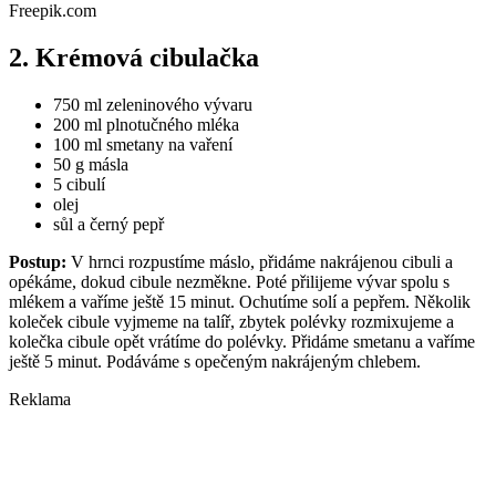
Freepik.com
2. Krémová cibulačka
750 ml zeleninového vývaru
200 ml plnotučného mléka
100 ml smetany na vaření
50 g másla
5 cibulí
olej
sůl a černý pepř
Postup:
V hrnci rozpustíme máslo, přidáme nakrájenou cibuli a
opékáme, dokud cibule nezměkne. Poté přilijeme vývar spolu s
mlékem a vaříme ještě 15 minut. Ochutíme solí a pepřem. Několik
koleček cibule vyjmeme na talíř, zbytek polévky rozmixujeme a
kolečka cibule opět vrátíme do polévky. Přidáme smetanu a vaříme
ještě 5 minut. Podáváme s opečeným nakrájeným chlebem.
Reklama