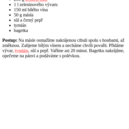
1 l zeleninového vývaru
150 ml bílého vína
50 g másla
sůl a černý pepř
tymián
bagetka
Postup:
Na másle osmažíme nakrájenou cibuli spolu s houbami, až
změknou. Zalijeme bílým vínem a necháme chvíli povařit. Přidáme
vývar,
tymián
, sůl a pepř. Vaříme asi 20 minut. Bagetku nakrájíme,
opečeme na pánvi a podáváme s polévkou.