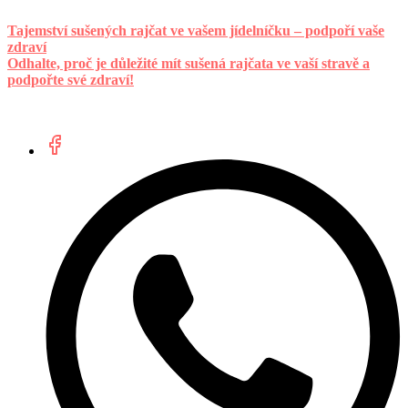
Tajemství sušených rajčat ve vašem jídelníčku – podpoří vaše
zdraví
Odhalte, proč je důležité mít sušená rajčata ve vaší stravě a
podpořte své zdraví!