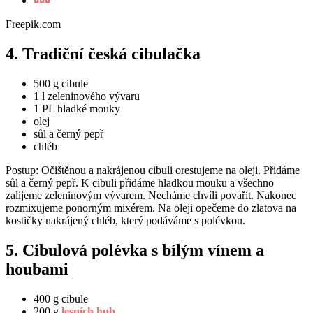
Freepik.com
4. Tradiční česká cibulačka
500 g cibule
1 l zeleninového vývaru
1 PL hladké mouky
olej
sůl a černý pepř
chléb
Postup: Očištěnou a nakrájenou cibuli orestujeme na oleji. Přidáme
sůl a černý pepř. K cibuli přidáme hladkou mouku a všechno
zalijeme zeleninovým vývarem. Necháme chvíli povařit. Nakonec
rozmixujeme ponorným mixérem. Na oleji opečeme do zlatova na
kostičky nakrájený chléb, který podáváme s polévkou.
5. Cibulová polévka s bílým vínem a
houbami
400 g cibule
200 g
lesních hub