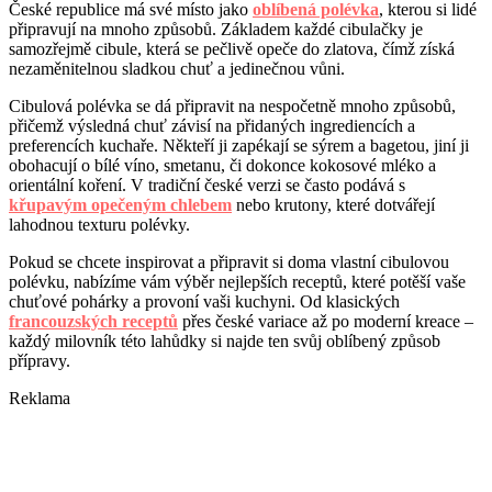
České republice má své místo jako
oblíbená polévka
, kterou si lidé
připravují na mnoho způsobů. Základem každé cibulačky je
samozřejmě cibule, která se pečlivě opeče do zlatova, čímž získá
nezaměnitelnou sladkou chuť a jedinečnou vůni.
Cibulová polévka se dá připravit na nespočetně mnoho způsobů,
přičemž výsledná chuť závisí na přidaných ingrediencích a
preferencích kuchaře. Někteří ji zapékají se sýrem a bagetou, jiní ji
obohacují o bílé víno, smetanu, či dokonce kokosové mléko a
orientální koření. V tradiční české verzi se často podává s
křupavým opečeným chlebem
nebo krutony, které dotvářejí
lahodnou texturu polévky.
Pokud se chcete inspirovat a připravit si doma vlastní cibulovou
polévku, nabízíme vám výběr nejlepších receptů, které potěší vaše
chuťové pohárky a provoní vaši kuchyni. Od klasických
francouzských receptů
přes české variace až po moderní kreace –
každý milovník této lahůdky si najde ten svůj oblíbený způsob
přípravy.
Reklama