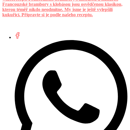
Francouzské brambory s klobásou jsou osvědčenou klasikou,
kterou téměř nikdo neodmítne. My jsme je ještě vylepšili
kukuřicí. Připravte si je podle našeho receptu.