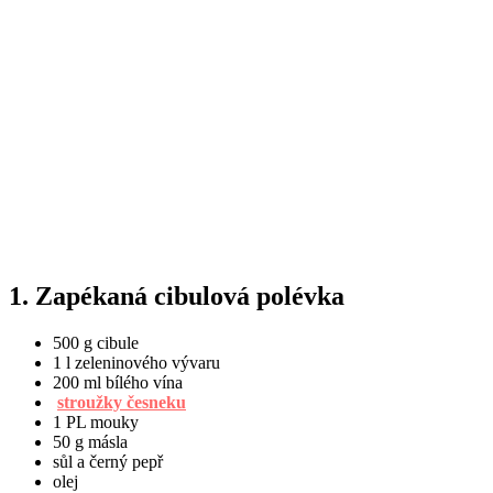
1. Zapékaná cibulová polévka
500 g cibule
1 l zeleninového vývaru
200 ml bílého vína
stroužky česneku
1 PL mouky
50 g másla
sůl a černý pepř
olej