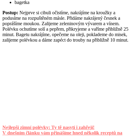
bagetka
Postup:
Nejprve si cibuli očistíme, nakrájíme na kroužky a
podusíme na rozpuštěném másle. Přidáme nakrájený česnek a
poprášíme moukou. Zalijeme zeleninovým vývarem a vínem.
Polévku ochutíme solí a pepřem, přikryjeme a vaříme přibližně 25
minut. Bagetu nakrájíme, opečeme na oleji, poklademe do misek,
zalijeme polévkou a dáme zapéct do trouby na přibližně 10 minut.
Nejlepší zimní polévky: Ty tě nasytí i zahřejí!
V dnešním článku vám přinášíme hned několik receptů na