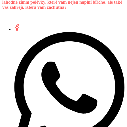
lahodné zimní polévky, které vám nejen naplní břicho, ale také
vás zahřejí. Která vám zachutná?