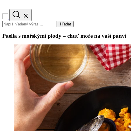
Hľadať
Paella s mořskými plody – chuť moře na vaší pánvi