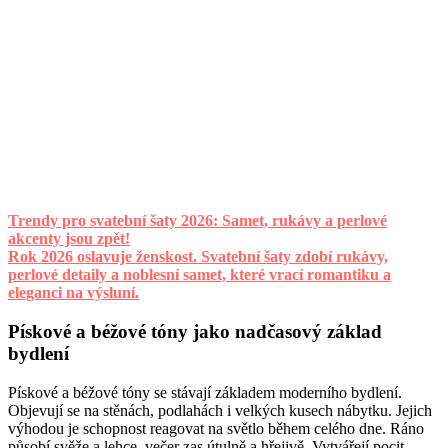
Trendy pro svatební šaty 2026: Samet, rukávy a perlové
akcenty jsou zpět!
Rok 2026 oslavuje ženskost. Svatební šaty zdobí rukávy,
perlové detaily a noblesní samet, které vrací romantiku a
eleganci na výsluní.
Pískové a béžové tóny jako nadčasový základ
bydlení
Pískové a béžové tóny se stávají základem moderního bydlení.
Objevují se na stěnách, podlahách i velkých kusech nábytku. Jejich
výhodou je schopnost reagovat na světlo během celého dne. Ráno
působí svěže a lehce, večer zas útulně a hřejivě. Vytvářejí pocit