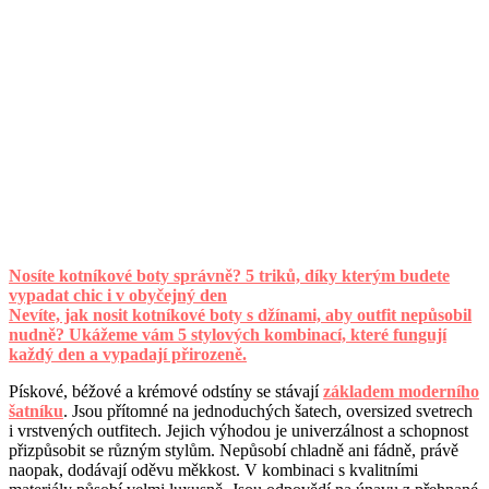
Nosíte kotníkové boty správně? 5 triků, díky kterým budete
vypadat chic i v obyčejný den
Nevíte, jak nosit kotníkové boty s džínami, aby outfit nepůsobil
nudně? Ukážeme vám 5 stylových kombinací, které fungují
každý den a vypadají přirozeně.
Pískové, béžové a krémové odstíny se stávají
základem moderního
šatníku
. Jsou přítomné na jednoduchých šatech, oversized svetrech
i vrstvených outfitech. Jejich výhodou je univerzálnost a schopnost
přizpůsobit se různým stylům. Nepůsobí chladně ani fádně, právě
naopak, dodávají oděvu měkkost. V kombinaci s kvalitními