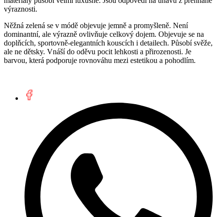
materiály působí velmi luxusně. Jsou odpovědí na únavu z přehnané
výraznosti.
Něžná zelená se v módě objevuje jemně a promyšleně. Není
dominantní, ale výrazně ovlivňuje celkový dojem. Objevuje se na
doplňcích, sportovně-elegantních kouscích i detailech. Působí svěže,
ale ne dětsky. Vnáší do oděvu pocit lehkosti a přirozenosti. Je
barvou, která podporuje rovnováhu mezi estetikou a pohodlím.