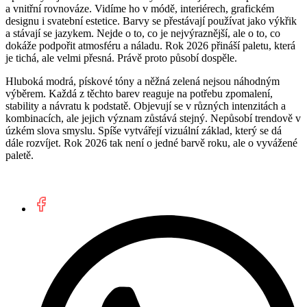
a vnitřní rovnováze. Vidíme ho v módě, interiérech, grafickém
designu i svatební estetice. Barvy se přestávají používat jako výkřik
a stávají se jazykem. Nejde o to, co je nejvýraznější, ale o to, co
dokáže podpořit atmosféru a náladu. Rok 2026 přináší paletu, která
je tichá, ale velmi přesná. Právě proto působí dospěle.
Hluboká modrá, pískové tóny a něžná zelená nejsou náhodným
výběrem. Každá z těchto barev reaguje na potřebu zpomalení,
stability a návratu k podstatě. Objevují se v různých intenzitách a
kombinacích, ale jejich význam zůstává stejný. Nepůsobí trendově v
úzkém slova smyslu. Spíše vytvářejí vizuální základ, který se dá
dále rozvíjet. Rok 2026 tak není o jedné barvě roku, ale o vyvážené
paletě.