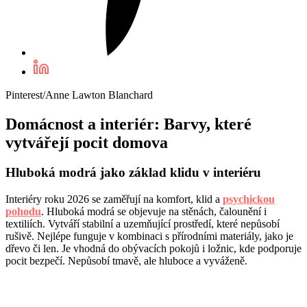
Pinterest/Anne Lawton Blanchard
Domácnost a interiér: Barvy, které
vytvářejí pocit domova
Hluboká modrá jako základ klidu v interiéru
Interiéry roku 2026 se zaměřují na komfort, klid a
psychickou
pohodu
. Hluboká modrá se objevuje na stěnách, čalounění i
textiliích. Vytváří stabilní a uzemňující prostředí, které nepůsobí
rušivě. Nejlépe funguje v kombinaci s přírodními materiály, jako je
dřevo či len. Je vhodná do obývacích pokojů i ložnic, kde podporuje
pocit bezpečí. Nepůsobí tmavě, ale hluboce a vyváženě.