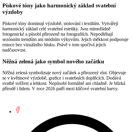
Pískové tóny jako harmonický základ svatební
výzdoby
Pískové tóny dominují výzdobě, stolování i textiliím. Vytvářejí
harmonický základ celé svatební estetiky. Jsou mimořádně
fotogenické a působí přirozeně na fotografiích. Nepodléhají
sezónním trendům ani módním výkyvům. Jejich měkkost podporuje
emoce bez vizuálního hluku. Právě v tom spočívá jejich
nadčasovost.
Něžná zelená jako symbol nového začátku
Něžná zelená symbolizuje nový začátek a přirozený růst. Objevuje
se v květinové výzdobě, grafice i svatebních doplňcích. Dodává
svatbě svěžest a lehkost. Nepůsobí formálně ani chladně. Je blízká
přírodě i lidem. V roce 2026 patří mezi klíčové svatební barvy.