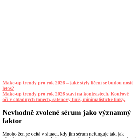
Make-up trendy pro rok 2026 – jaké styly líčení se budou nosit
letos?
Make-up trendy pro rok 2026 staví na kontrastech. Kouřové
oči v chladných tónech, saténový finiš, minimalistické linky.
Nevhodně zvolené sérum jako významný
faktor
Mnoho žen se ocitá v situaci, kdy jim sérum nefunguje tak, jak