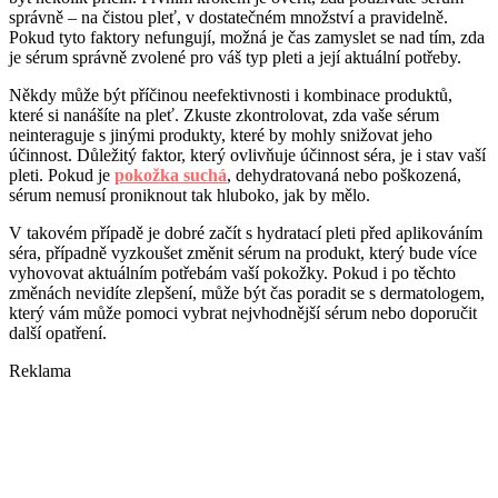
správně – na čistou pleť, v dostatečném množství a pravidelně.
Pokud tyto faktory nefungují, možná je čas zamyslet se nad tím, zda
je sérum správně zvolené pro váš typ pleti a její aktuální potřeby.
Někdy může být příčinou neefektivnosti i kombinace produktů,
které si nanášíte na pleť. Zkuste zkontrolovat, zda vaše sérum
neinteraguje s jinými produkty, které by mohly snižovat jeho
účinnost. Důležitý faktor, který ovlivňuje účinnost séra, je i stav vaší
pleti. Pokud je
pokožka suchá
, dehydratovaná nebo poškozená,
sérum nemusí proniknout tak hluboko, jak by mělo.
V takovém případě je dobré začít s hydratací pleti před aplikováním
séra, případně vyzkoušet změnit sérum na produkt, který bude více
vyhovovat aktuálním potřebám vaší pokožky. Pokud i po těchto
změnách nevidíte zlepšení, může být čas poradit se s dermatologem,
který vám může pomoci vybrat nejvhodnější sérum nebo doporučit
další opatření.
Reklama