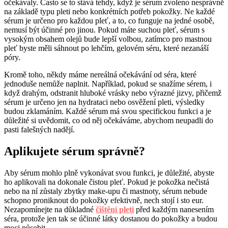
očekávaly. Často se to stává tehdy, když je sérum zvoleno nesprávně
na základě typu pleti nebo konkrétních potřeb pokožky. Ne každé
sérum je určeno pro každou pleť, a to, co funguje na jedné osobě,
nemusí být účinné pro jinou. Pokud máte suchou pleť, sérum s
vysokým obsahem olejů bude lepší volbou, zatímco pro mastnou
pleť byste měli sáhnout po lehčím, gelovém séru, které nezanáší
póry.
Kromě toho, někdy máme nereálná očekávání od séra, které
jednoduše nemůže naplnit. Například, pokud se snažíme sérem, i
když drahým, odstranit hluboké vrásky nebo výrazné jizvy, přičemž
sérum je určeno jen na hydrataci nebo osvěžení pleti, výsledky
budou zklamáním. Každé sérum má svou specifickou funkci a je
důležité si uvědomit, co od něj očekáváme, abychom neupadli do
pasti falešných nadějí.
Aplikujete sérum správně?
Aby sérum mohlo plně vykonávat svou funkci, je důležité, abyste
ho aplikovali na dokonale čistou pleť. Pokud je pokožka nečistá
nebo na ní zůstaly zbytky make-upu či mastnoty, sérum nebude
schopno proniknout do pokožky efektivně, nech stojí i sto eur.
Nezapomínejte na důkladné
čištění pleti
před každým nanesením
séra, protože jen tak se účinné látky dostanou do pokožky a budou
moci působit.