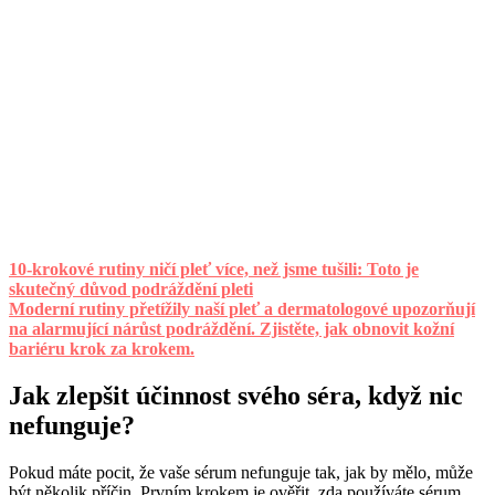
10-krokové rutiny ničí pleť více, než jsme tušili: Toto je
skutečný důvod podráždění pleti
Moderní rutiny přetížily naší pleť a dermatologové upozorňují
na alarmující nárůst podráždění. Zjistěte, jak obnovit kožní
bariéru krok za krokem.
Jak zlepšit účinnost svého séra, když nic
nefunguje?
Pokud máte pocit, že vaše sérum nefunguje tak, jak by mělo, může
být několik příčin. Prvním krokem je ověřit, zda používáte sérum