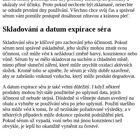
ukázaly své účinky. Proto pokud nechcete být zklamané, nenechte
se odradit prvními dny používání. Všechno chce svůj čas a správné
sérum vám pomůže postupně dosáhnout zdravou a krásnou pleť.
Skladování a datum expirace séra
Skladování séra je klíčové pro zachování jeho účinnosti. Pokud
sérum není správně uskladněné, jeho složky mohou ztratit svou
účinnost, což může vést k nežádoucí změně barvy, konzistence nebo
vůně. Sérum by se mělo skladovat na suchém a chladném místě,
mimo přímé sluneční záření, které může urychlit oxidaci aktivních
složek. Kromě toho se ujistěte, že sérum je vždy dobře uzavřené,
aby se zabránilo vniknutí vzduchu, který může produkt degradovat.
A datum expirace séra je také velmi důležitý. I když některé
produkty mohou být stále použitelné po uplynutí data, jejich
účinnost už nebude stejná. Důsledně si všímejte datum uvedený na
obalu a vyhněte se používání séra po jeho uplynutí. Použití staršího
séra může vést k tomu, že už nezískáte požadované výsledky, a v
některých případech může dokonce způsobit podráždění pleti.
Pokud sérum už vypadá, voní nebo má jinou konzistenci než
obvykle, je lepší ho okamžitě vyměnit za čerstvé.