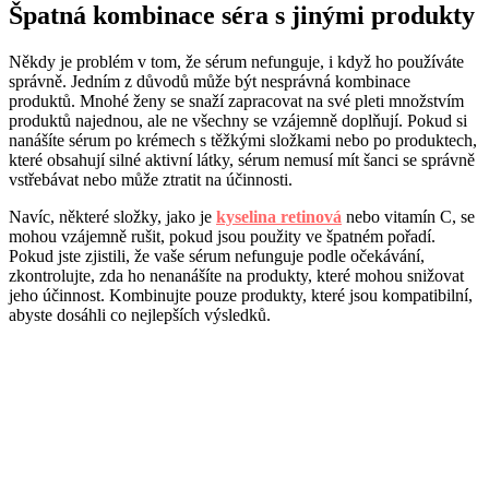
Špatná kombinace séra s jinými produkty
Někdy je problém v tom, že sérum nefunguje, i když ho používáte
správně. Jedním z důvodů může být nesprávná kombinace
produktů. Mnohé ženy se snaží zapracovat na své pleti množstvím
produktů najednou, ale ne všechny se vzájemně doplňují. Pokud si
nanášíte sérum po krémech s těžkými složkami nebo po produktech,
které obsahují silné aktivní látky, sérum nemusí mít šanci se správně
vstřebávat nebo může ztratit na účinnosti.
Navíc, některé složky, jako je
kyselina retinová
nebo vitamín C, se
mohou vzájemně rušit, pokud jsou použity ve špatném pořadí.
Pokud jste zjistili, že vaše sérum nefunguje podle očekávání,
zkontrolujte, zda ho nenanášíte na produkty, které mohou snižovat
jeho účinnost. Kombinujte pouze produkty, které jsou kompatibilní,
abyste dosáhli co nejlepších výsledků.