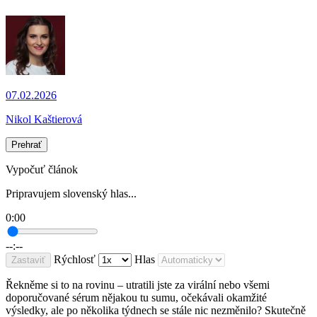
07.02.2026
Nikol Kaštierová
Prehrať
Vypočuť článok
Pripravujem slovenský hlas...
0:00
--:--
Rýchlosť
Hlas
Zastaviť
Řekněme si to na rovinu – utratili jste za virální nebo všemi
doporučované sérum nějakou tu sumu, očekávali okamžité
výsledky, ale po několika týdnech se stále nic nezměnilo? Skutečně