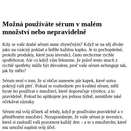
Možná používáte sérum v malém
množství nebo nepravidelně
Kdy se vaše drahé sérum stane zbytečným? Když se na něj díváte
jako na vzácný poklad a šetříte každou kapku. Je to pochopitelné,
protože produkty, které jsou investicí, často nechceme rychle
spotřebovat. Ale co když vám řekneme, že právě tento strach z
rychlé spotřeby může být důvodem, proč vaše sérum nefunguje tak,
jak by mělo?
Sérum není o tom, že si občas nanesete pár kapek, které sotva
pokryjí vaši pleť. Pokud se rozhodnete pro kvalitní sérum, měli
byste ho používat v množství, které doporučuje výrobce, a to
pravidelně. Pokud ho aplikujete jen jednou týdně, nemůžete také
očekávat zázraky.
Sérum má svůj účinek až tehdy, když je používáno pravidelně a v
přiměřeném množství. Nezapomínejte, že vaše sérum je investice,
která si zaslouží vaši pozornost každý den – a to s množstvím, které
mu umožní naplnit svůj účel.