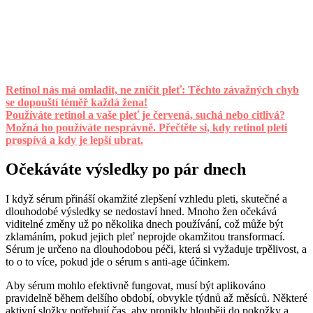
Retinol nás má omladit, ne zničit pleť: Těchto závažných chyb
se dopouští téměř každá žena!
Používáte retinol a vaše pleť je červená, suchá nebo citlivá?
Možná ho používáte nesprávně. Přečtěte si, kdy retinol pleti
prospívá a kdy je lepší ubrat.
Očekáváte výsledky po pár dnech
I když sérum přináší okamžité zlepšení vzhledu pleti, skutečné a
dlouhodobé výsledky se nedostaví hned. Mnoho žen očekává
viditelné změny už po několika dnech používání, což může být
zklamáním, pokud jejich pleť neprojde okamžitou transformací.
Sérum je určeno na dlouhodobou péči, která si vyžaduje trpělivost, a
to o to více, pokud jde o sérum s anti-age účinkem.
Aby sérum mohlo efektivně fungovat, musí být aplikováno
pravidelně během delšího období, obvykle týdnů až měsíců. Některé
aktivní složky potřebují čas, aby pronikly hlouběji do pokožky a