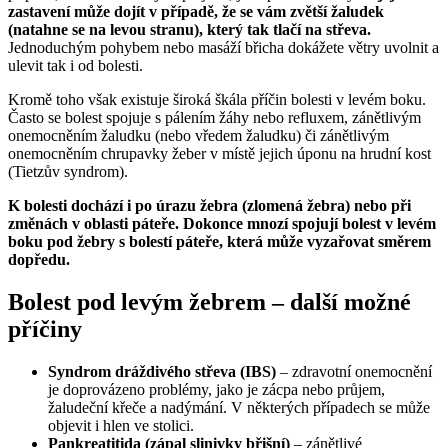
zastavení může dojít v případě, že se vám zvětší žaludek
(natahne se na levou stranu), který tak tlačí na střeva.
Jednoduchým pohybem nebo masáží břicha dokážete větry uvolnit a
ulevit tak i od bolesti.
Kromě toho však existuje široká škála příčin bolesti v levém boku.
Často se bolest spojuje s pálením žáhy nebo refluxem, zánětlivým
onemocněním žaludku (nebo vředem žaludku) či zánětlivým
onemocněním chrupavky žeber v místě jejich úponu na hrudní kost
(Tietzův syndrom).
K bolesti dochází i po úrazu žebra (zlomená žebra) nebo při
změnách v oblasti páteře. Dokonce mnozí spojují bolest v levém
boku pod žebry s bolestí páteře, která může vyzařovat směrem
dopředu.
Bolest pod levým žebrem – další možné
příčiny
Syndrom dráždivého střeva (IBS)
– zdravotní onemocnění
je doprovázeno problémy, jako je zácpa nebo průjem,
žaludeční křeče a nadýmání. V některých případech se může
objevit i hlen ve stolici.
Pankreatitida (zápal slinivky břišní)
– zánětlivé