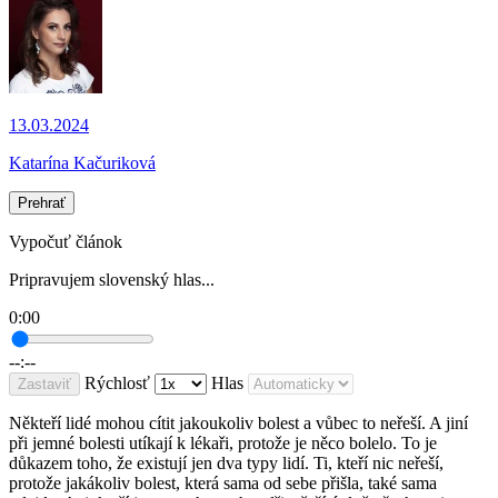
13.03.2024
Katarína Kačuriková
Prehrať
Vypočuť článok
Pripravujem slovenský hlas...
0:00
--:--
Rýchlosť
Hlas
Zastaviť
Někteří lidé mohou cítit jakoukoliv bolest a vůbec to neřeší. A jiní
při jemné bolesti utíkají k lékaři, protože je něco bolelo. To je
důkazem toho, že existují jen dva typy lidí. Ti, kteří nic neřeší,
protože jakákoliv bolest, která sama od sebe přišla, také sama