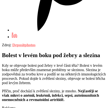
Zdroj:
Depositphotos
Bolest v levém boku pod žebry a slezina
Kdy se objevuje bolest pod žebry v levé části těla? Bolest v levém
boku může především znamenat problémy se slezinou. Slezina je
zodpovědná za tvorbu krve a podílí se na některých imunologických
procesech. Pokud dojde k zvětšení sleziny, objevuje se bolest břicha
pod levým žebrem.
Příčin, proč dochází k zvětšení sleziny, je mnoho.
Nejčastěji se
však mluví o anémii, leukémii, infekci, sepsi, autoimunitních
onemocněních a revmatoidní artritidě.
Reklama