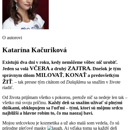
O autorovi
Katarína Kačuriková
Existujú dva dni v roku, kedy nemôžeme vôbec nič urobiť.
VČERA
ZAJTRA
Jeden sa volá
a druhý
. Dnešok je tým
MILOVAŤ
KONAŤ
správnym dňom
,
a predovšetkým
ŽIŤ
. – tak presne tým citátom od
Dalajlámu
sa snažím v živote
riadiť.
Od života prijímam všetko s pokorou, pretože nič sa nedeje len tak –
všetko má svoju príčinu.
Každý deň sa snažím užívať si plnými
dúškami, obklopujem sa ľuďmi – tými, ktorí sú môjmu srdcu
najbližší a hlavne robím to, čo ma naozaj baví.
Mojou srdcovkou je kozmetika a už ako malá som vedela, čo sú
prírodne pleťové masky
. Aj vďaka tomu sa každý deň