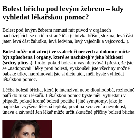
Bolest břicha pod levým žebrem – kdy
vyhledat lékařskou pomoc?
Bolest pod levým žebrem nemusí mít původ v orgánech
nacházejících se na této straně těla (slinivka břišní, slezina, levá část
jater, levá část žaludku, levá ledvina, levý vaječník a vejcovod...).
Bolest může mít zdroj i ve svalech či nervech a dokonce může
být způsobena i orgány, které se nacházejí v jeho blízkosti
(srdce, plíce...).
Proto, pokud bolest u vás přetrvává i přesto, že jste
se „nadopovali“ léky proti bolesti, vyzkoušeli jste všechny možné
babské triky, naordinovali jste si dietu atd., měli byste vyhledat
lékařskou pomoc.
Léčba bolesti břicha, která je intenzivní nebo dlouhodobá, rozhodně
patří do rukou lékařů. Lékařskou pomoc byste měli vyhledat i v
případě, pokud kromě bolesti pocítíte i jiné symptomy, jako je
například zvýšená tělesná teplota, pocit na zvracení a nevolnost,
únava a závratě! Jen lékař může určit skutečné příčiny bolesti břicha.