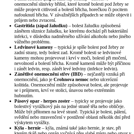
onemocnění slinivky břišní, které kromě bolesti pod žebry se
může projevit citlivostí a bolestí břicha, horečkou či pocitem
nafouknutí břicha. V závažnějších případech se může objevit i
průjem nebo zvracení.
Gastritida (zápal žaludku)
– bolest žaludku způsobená
zánětem sliznice žaludku, ke kterému dochází při bakteriální
infekci, v důsledku nadměrného užívání alkoholu nebo jiného
vážného problému.
Ledvinové kameny
– typická je spíše bolest pod žebry ze
zadní strany, tedy bolest zad. Kromě bolesti se ledvinové
kameny mohou projevovat i krví v moči, bolestí při močení,
nevolností a bolestí břicha. Kromě kamenů může být příčinou
i zánět ledvin, resp. zánět levé ledviny (infekce ledvin).
Zánětlivé onemocnění střev (IBD)
– nejčastěji vzniká při
onemocnění, jako je
Crohnova nemoc
nebo ulcerózní
kolitida. Onemocnění může způsobovat bolest, ale projevuje
se i průjmem, krví ve stolici, únavou nebo extrémním
hubnutím.
Pásový opar - herpes zoster
– typicky se projevuje jako
bolestivý vyrážkový pás na jedné straně těla nebo obličeje.
Může být přítomen na levé straně. Typická je bolest, pálení,
svědění nebo mravenčení v postižené oblasti několik dní před
výskytem vyrážky.
Kýla - hernie
– kýla, známá také jako hernie, je stav, při
kterém tkáň nebo orgán vyčnívá přes slabé místo nebo otvor v