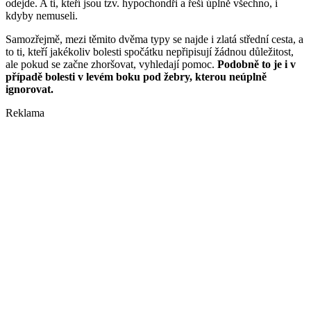
odejde. A ti, kteří jsou tzv. hypochondři a řeší úplně všechno, i
kdyby nemuseli.
Samozřejmě, mezi těmito dvěma typy se najde i zlatá střední cesta, a
to ti, kteří jakékoliv bolesti spočátku nepřipisují žádnou důležitost,
ale pokud se začne zhoršovat, vyhledají pomoc.
Podobně to je i v
případě bolesti v levém boku pod žebry, kterou neúplně
ignorovat.​
Reklama