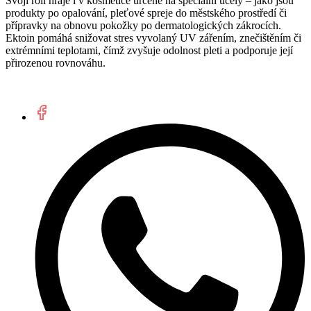
Svoji roli hraje i v kosmetice určené na speciální účely – jako jsou
produkty po opalování, pleťové spreje do městského prostředí či
přípravky na obnovu pokožky po dermatologických zákrocích.
Ektoin pomáhá snižovat stres vyvolaný UV zářením, znečištěním či
extrémními teplotami, čímž zvyšuje odolnost pleti a podporuje její
přirozenou rovnováhu.