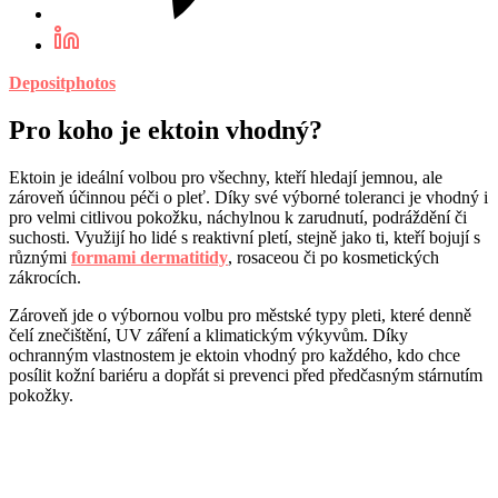
Depositphotos
Pro koho je ektoin vhodný?
Ektoin je ideální volbou pro všechny, kteří hledají jemnou, ale
zároveň účinnou péči o pleť. Díky své výborné toleranci je vhodný i
pro velmi citlivou pokožku, náchylnou k zarudnutí, podráždění či
suchosti. Využijí ho lidé s reaktivní pletí, stejně jako ti, kteří bojují s
různými
formami dermatitidy
, rosaceou či po kosmetických
zákrocích.
Zároveň jde o výbornou volbu pro městské typy pleti, které denně
čelí znečištění, UV záření a klimatickým výkyvům. Díky
ochranným vlastnostem je ektoin vhodný pro každého, kdo chce
posílit kožní bariéru a dopřát si prevenci před předčasným stárnutím
pokožky.