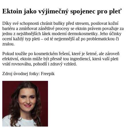
Ektoin jako výjimečný spojenec pro pleť
Díky své schopnosti chránit buňky před stresem, posilovat kožní
bariéru a zmírňovat zánětlivé procesy se ektoin právem považuje za
jednu z nejslibnějších látek moderní dermokosmetiky. Jeho účinky
ocení každý typ pleti – od té nejjemnější až po problematickou či
zralou.
Pokud toužíte po kosmetickém řešení, které je šetrné, ale zároveň
efektivní, ektoin může být přesně tou ingrediencí, která vaší pleti
vrátí rovnováhu, pohodlí i zdravý vzhled.
Zdroj úvodnej fotky: Freepik