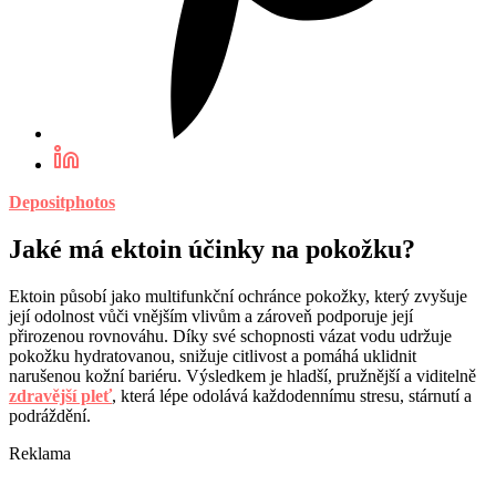
Depositphotos
Jaké má ektoin účinky na pokožku?
Ektoin působí jako multifunkční ochránce pokožky, který zvyšuje
její odolnost vůči vnějším vlivům a zároveň podporuje její
přirozenou rovnováhu. Díky své schopnosti vázat vodu udržuje
pokožku hydratovanou, snižuje citlivost a pomáhá uklidnit
narušenou kožní bariéru. Výsledkem je hladší, pružnější a viditelně
zdravější pleť
, která lépe odolává každodennímu stresu, stárnutí a
podráždění.
Reklama