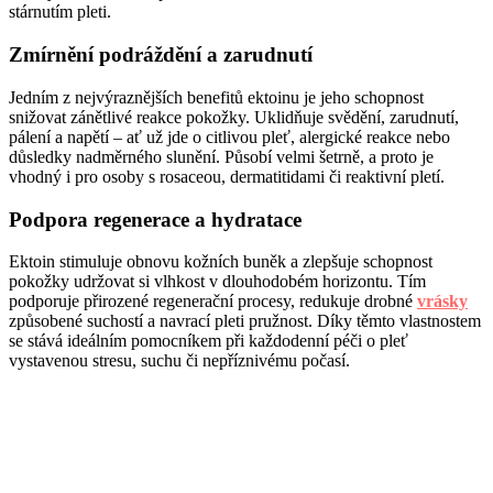
stárnutím pleti.
Zmírnění podráždění a zarudnutí
Jedním z nejvýraznějších benefitů ektoinu je jeho schopnost
snižovat zánětlivé reakce pokožky. Uklidňuje svědění, zarudnutí,
pálení a napětí – ať už jde o citlivou pleť, alergické reakce nebo
důsledky nadměrného slunění. Působí velmi šetrně, a proto je
vhodný i pro osoby s rosaceou, dermatitidami či reaktivní pletí.
Podpora regenerace a hydratace
Ektoin stimuluje obnovu kožních buněk a zlepšuje schopnost
pokožky udržovat si vlhkost v dlouhodobém horizontu. Tím
podporuje přirozené regenerační procesy, redukuje drobné
vrásky
způsobené suchostí a navrací pleti pružnost. Díky těmto vlastnostem
se stává ideálním pomocníkem při každodenní péči o pleť
vystavenou stresu, suchu či nepříznivému počasí.