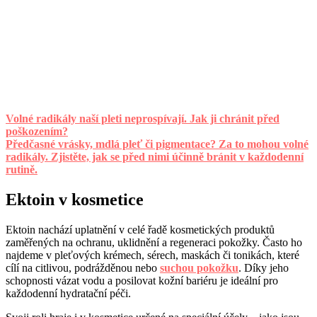
Volné radikály naší pleti neprospívají. Jak ji chránit před
poškozením?
Předčasné vrásky, mdlá pleť či pigmentace? Za to mohou volné
radikály. Zjistěte, jak se před nimi účinně bránit v každodenní
rutině.
Ektoin v kosmetice
Ektoin nachází uplatnění v celé řadě kosmetických produktů
zaměřených na ochranu, uklidnění a regeneraci pokožky. Často ho
najdeme v pleťových krémech, sérech, maskách či tonikách, které
cílí na citlivou, podrážděnou nebo
suchou pokožku
. Díky jeho
schopnosti vázat vodu a posilovat kožní bariéru je ideální pro
každodenní hydratační péči.