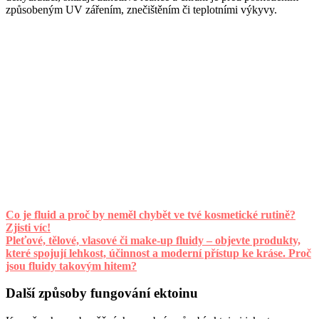
způsobeným UV zářením, znečištěním či teplotními výkyvy.
Co je fluid a proč by neměl chybět ve tvé kosmetické rutině?
Zjisti víc!
Pleťové, tělové, vlasové či make-up fluidy – objevte produkty,
které spojují lehkost, účinnost a moderní přístup ke kráse. Proč
jsou fluidy takovým hitem?
Další způsoby fungování ektoinu