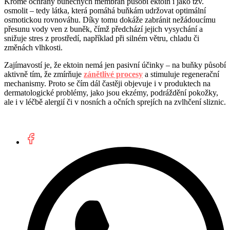
Kromě ochrany buněčných membrán působí ektoin i jako tzv.
osmolit – tedy látka, která pomáhá buňkám udržovat optimální
osmotickou rovnováhu. Díky tomu dokáže zabránit nežádoucímu
přesunu vody ven z buněk, čímž předchází jejich vysychání a
snižuje stres z prostředí, například při silném větru, chladu či
změnách vlhkosti.
Zajímavostí je, že ektoin nemá jen pasivní účinky – na buňky působí
aktivně tím, že zmírňuje
zánětlivé procesy
a stimuluje regenerační
mechanismy. Proto se čím dál častěji objevuje i v produktech na
dermatologické problémy, jako jsou ekzémy, podráždění pokožky,
ale i v léčbě alergií či v nosních a očních sprejích na zvlhčení sliznic.