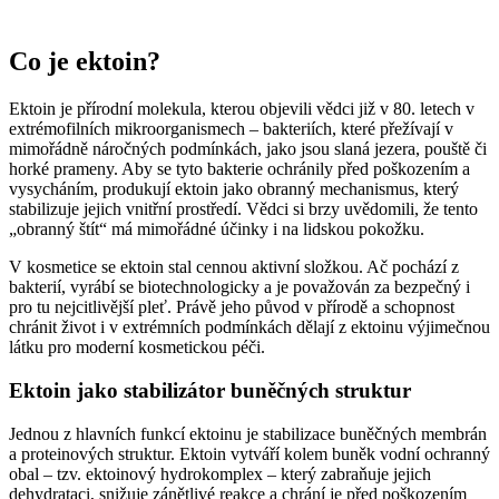
Co je ektoin?
Ektoin je přírodní molekula, kterou objevili vědci již v 80. letech v
extrémofilních mikroorganismech – bakteriích, které přežívají v
mimořádně náročných podmínkách, jako jsou slaná jezera, pouště či
horké prameny. Aby se tyto bakterie ochránily před poškozením a
vysycháním, produkují ektoin jako obranný mechanismus, který
stabilizuje jejich vnitřní prostředí. Vědci si brzy uvědomili, že tento
„obranný štít“ má mimořádné účinky i na lidskou pokožku.
V kosmetice se ektoin stal cennou aktivní složkou. Ač pochází z
bakterií, vyrábí se biotechnologicky a je považován za bezpečný i
pro tu nejcitlivější pleť. Právě jeho původ v přírodě a schopnost
chránit život i v extrémních podmínkách dělají z ektoinu výjimečnou
látku pro moderní kosmetickou péči.
Ektoin jako stabilizátor buněčných struktur
Jednou z hlavních funkcí ektoinu je stabilizace buněčných membrán
a proteinových struktur. Ektoin vytváří kolem buněk vodní ochranný
obal – tzv. ektoinový hydrokomplex – který zabraňuje jejich
dehydrataci, snižuje zánětlivé reakce a chrání je před poškozením