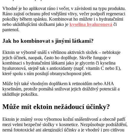
Vhodné je ho aplikovat ráno i večer, v závislosti na typu produktu.
Ráno zajistí ochranu před vnějšími vlivy, večer podpoří regeneraci
pokožky během spánku. Kombinovat ho můžete i s hydratačními
nebo uklidňujícími složkami jako je
kyselina hyaluronová
či
pantenol.
Jak ho kombinovat s jinými látkami?
Ektoin se výborně snáší s většinou aktivních složek – neblokuje
jejich účinek, naopak, často ho doplňuje. Skvěle funguje v
kombinaci s hydratačními látkami jako je glycerin či kyselina
hyaluronová, stejně tak s antioxidanty (např. vitamín C nebo E),
které spolu s ním posilují obranyschopnost pleti.
Může být také vhodným doplňkem k retinoidům nebo AHA
kyselinám, protože pomáhá snižovat jejich dráždivý potenciál a
uklidňuje pokožku.
Může mít ektoin nežádoucí účinky?
Ektoin je známý svou výbornou kožní snášenlivostí a obecně patří
mezi velmi bezpečné složky v kosmetice. Nezpůsobuje podráždění,
nemá fototoxické ani alergizující účinky a je vhodný i pro citlivou