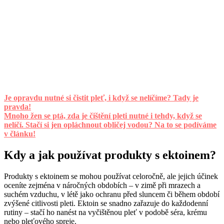
Je opravdu nutné si čistit pleť, i když se nelíčíme? Tady je
pravda!
Mnoho žen se ptá, zda je čištění pleti nutné i tehdy, když se
nelíčí. Stačí si jen opláchnout obličej vodou? Na to se podíváme
v článku!
Kdy a jak používat produkty s ektoinem?
Produkty s ektoinem se mohou používat celoročně, ale jejich účinek
oceníte zejména v náročných obdobích – v zimě při mrazech a
suchém vzduchu, v létě jako ochranu před sluncem či během období
zvýšené citlivosti pleti. Ektoin se snadno zařazuje do každodenní
rutiny – stačí ho nanést na vyčištěnou pleť v podobě séra, krému
nebo pleťového spreje.