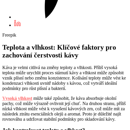
Freepik
Teplota a vlhkost: Klíčové faktory pro
zachování čerstvosti kávy
Káva je velmi citlivá na změny teploty a vlhkosti. Příliš vysoká
teplota může urychlit proces stárnutí kávy a vlhkost může způsobit
vznik plísní nebo změnu konzistence. Kolísání teploty může vést ke
kondenzaci vlhkosti uvnitř nádoby s kávou, což vytváří ideální
podmínky pro růst plísní a bakterií.
Vysoká vlhkost
může také způsobit, že káva absorbuje okolní
pachy, což může výrazně ovlivnit její chuť. Na druhou stranu, příliš
nízká vlhkost může vést k vysušení kávových zrn, což může mít za
následek ztrátu esenciálních olejů a aromat. Proto je důležité najít
rovnováhu a udržovat stabilní podmínky pro skladování kávy.