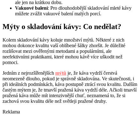
ale jen na krátkou dobu.
Vakuové balení
: Pro dlouhodobější skladování mleté kávy
můžete zvážit vakuové balení malých porcí.
Mýty o skladování kávy: Co nedělat?
Kolem skladování kávy koluje množství mýtů. Některé z nich
mohou dokonce kvalitu vaší oblíbené šálky zhoršit. Je důležité
rozlišovat mezi ověřenými metodami a populárními, ale
neefektivními praktikami, které mohou kávě více uškodit než
pomoci.
Jedním z nejrozšířenějších
mýtů
je, že káva vydrží čerstvá
neomezeně dlouho, pokud je správně skladována. Ve skutečnosti, i
při ideálních podmínkách, káva postupně ztrácí svou kvalitu. Dalším
častým mýtem je, že tmavší pražená káva vydrží déle. Ačkoli tmavší
pražená káva může mít intenzivnější chuť, neznamená to, že si
zachová svou kvalitu déle než světleji pražené druhy.
Reklama