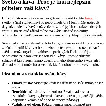
Světlo a káva: Proč je tma nejlepším
přítelem vaší kávy?
Dalším faktorem, který může negativně ovlivnit kvalitu
kávy
, je
světlo. Přímé sluneční světlo nebo umělé osvětlení může způsobit
degradaci olejů v kávě, což vede ke ztrátě jejích charakteristických
chutí. Ultrafialové záření může rozkládat složité molekuly
odpovědné za chuť a aroma kávy, čímž se urychluje proces stárnutí.
Světlo také může ovlivnit teplotu kávy, což může vést k nežádoucím
změnám uvnitř kávových zrn nebo mleté kávy. Teplo generované
světlem může urychlit uvolňování prchavých látek, které jsou
odpovědné za charakteristickou vůni kávy. Proto je důležité
skladovat kávu nejen mimo dosah přímého slunečního světla, ale i
dále od zdrojů umělého osvětlení, které mohou produkovat teplo.
Ideální místo na skladování kávy
Tmavé místo
: Skladujte kávu v skříni nebo spíži mimo dosah
světla.
Neprůhledné nádoby
: Pokud používáte nádoby na
uskladnění kávy, vyberte si takové, které nepropouštějí světlo
(například keramické nebo nerezové nádoby).
Vzdálené od oken
: Pokud nemáte jinou možnost než