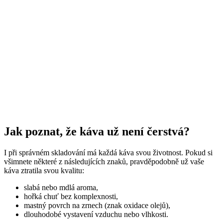
Jak poznat, že káva už není čerstvá?
I při správném skladování má každá káva svou životnost. Pokud si
všimnete některé z následujících znaků, pravděpodobně už vaše
káva ztratila svou kvalitu:
slabá nebo mdlá aroma,
hořká chuť bez komplexnosti,
mastný povrch na zrnech (znak oxidace olejů),
dlouhodobé vystavení vzduchu nebo vlhkosti.