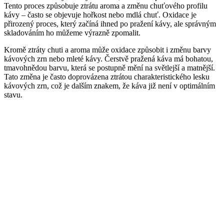
Tento proces způsobuje ztrátu aroma a změnu chuťového profilu
kávy – často se objevuje hořkost nebo mdlá chuť. Oxidace je
přirozený proces, který začíná ihned po pražení kávy, ale správným
skladováním ho můžeme výrazně zpomalit.
Kromě ztráty chuti a aroma může oxidace způsobit i změnu barvy
kávových zrn nebo mleté kávy. Čerstvě pražená káva má bohatou,
tmavohnědou barvu, která se postupně mění na světlejší a matnější.
Tato změna je často doprovázena ztrátou charakteristického lesku
kávových zrn, což je dalším znakem, že káva již není v optimálním
stavu.