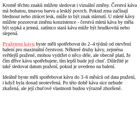
Kromě těchto znaků můžete sledovat i vizuální změny. Čerstvá káva
má bohatou, tmavou barvu a lesklý povrch. Pokud zrna začínají
blednout nebo ztrácet lesk, může to být znak stárnutí. U mleté kávy
můžete pozorovat změnu konzistence - čerstvá mletá káva by měla
být sypká a jemná, zatímco stará káva může být hrudkovitá nebo
slepená.
Praženou kávu
byste měli spotřebovat do 2–4 týdnů od otevření
balení pro maximální čerstvost. Některé druhy kávy, zejména
světlejší pražené, mohou vydržet o něco déle, ale obecně platí, že
čím dříve kávu spotřebujete, tím lepší bude její chuť. Důležité je
také sledovat datum pražení, pokud je uvedeno na balení.
Ideálně byste měli spotřebovat kávu do 3–6 měsíců od data pražení,
i když byla dosud neotevřená. Po této době káva sice nebude
zkažená, ale její chuťové vlastnosti budou výrazně zhoršené.