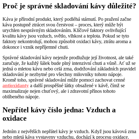
Proč je správné skladování kávy důležité?
Káva je přírodní produkt, který podléhá stárnutí. Po pražení začne
káva postupně ztrácet svou čerstvost – proces, který může být
urychlen nesprávným skladováním. Klíčové faktory ovlivňující
kvalitu kávy jsou vzduch, světlo, vlhkost a teplota. Pokud se tyto
faktory nekontrolují, mohou způsobit oxidaci kávy, ztrátu aroma a
dokonce i vznik nepříjemné chuti.
Správné skladování kávy nejenže prodlužuje její životnost, ale také
zaručuje, že každý šálek bude plný intenzivní chuti a vůně. Ať už se
jedná o mletou kávu nebo celá zrna, dodržování základních pravidel
skladování je nezbytné pro všechny milovníky tohoto nápoje.
Kromě toho, správné skladování může pomoci zachovat cenné
antioxidanty
a další prospěšné látky obsažené v kávě, čímž se
maximalizuje nejen chuťový, ale i zdravotní přínos tohoto
oblíbeného nápoje.
Nepřítel kávy číslo jedna: Vzduch a
oxidace
Jedním z největších nepřátel kávy je vzduch. Když jsou kávová zrna
nebo mletá káva vystaveny vzduchu, dochází k procesu oxidace.