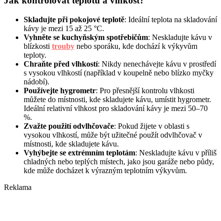
Jak kontrolovat teplotu a vlhkost?
Skladujte při pokojové teplotě
: Ideální teplota na skladování
kávy je mezi 15 až 25 °C.
Vyhněte se kuchyňským spotřebičům
: Neskladujte kávu v
blízkosti
trouby
nebo sporáku, kde dochází k výkyvům
teploty.
Chraňte před vlhkostí
: Nikdy nenechávejte kávu v prostředí
s vysokou vlhkostí (například v koupelně nebo blízko myčky
nádobí).
Používejte hygrometr
: Pro přesnější kontrolu vlhkosti
můžete do místnosti, kde skladujete kávu, umístit hygrometr.
Ideální relativní vlhkost pro skladování kávy je mezi 50–70
%.
Zvažte použití odvlhčovače
: Pokud žijete v oblasti s
vysokou vlhkostí, může být užitečné použít odvlhčovač v
místnosti, kde skladujete kávu.
Vyhýbejte se extrémním teplotám
: Neskladujte kávu v příliš
chladných nebo teplých místech, jako jsou garáže nebo půdy,
kde může docházet k výrazným teplotním výkyvům.
Reklama