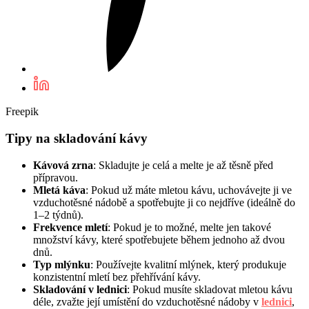
Freepik
Tipy na skladování kávy
Kávová zrna
: Skladujte je celá a melte je až těsně před
přípravou.
Mletá káva
: Pokud už máte mletou kávu, uchovávejte ji ve
vzduchotěsné nádobě a spotřebujte ji co nejdříve (ideálně do
1–2 týdnů).
Frekvence mletí
: Pokud je to možné, melte jen takové
množství kávy, které spotřebujete během jednoho až dvou
dnů.
Typ mlýnku
: Používejte kvalitní mlýnek, který produkuje
konzistentní mletí bez přehřívání kávy.
Skladování v lednici
: Pokud musíte skladovat mletou kávu
déle, zvažte její umístění do vzduchotěsné nádoby v
lednici
,