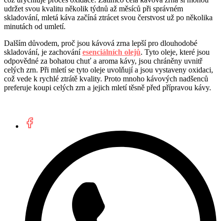
udržet svou kvalitu několik týdnů až měsíců při správném
skladování, mletá káva začíná ztrácet svou čerstvost už po několika
minutách od umletí.
Dalším důvodem, proč jsou kávová zrna lepší pro dlouhodobé
skladování, je zachování
esenciálních olejů
. Tyto oleje, které jsou
odpovědné za bohatou chuť a aroma kávy, jsou chráněny uvnitř
celých zrn. Při mletí se tyto oleje uvolňují a jsou vystaveny oxidaci,
což vede k rychlé ztrátě kvality. Proto mnoho kávových nadšenců
preferuje koupi celých zrn a jejich mletí těsně před přípravou kávy.