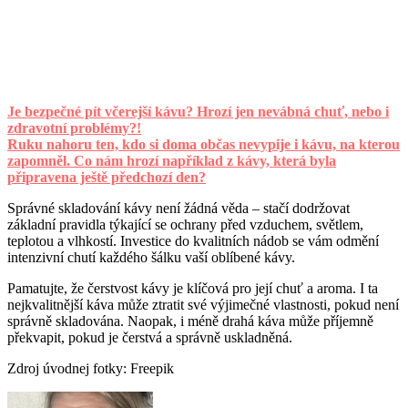
Je bezpečné pít včerejší kávu? Hrozí jen nevábná chuť, nebo i
zdravotní problémy?!
Ruku nahoru ten, kdo si doma občas nevypije i kávu, na kterou
zapomněl. Co nám hrozí například z kávy, která byla
připravena ještě předchozí den?
Správné skladování kávy není žádná věda – stačí dodržovat
základní pravidla týkající se ochrany před vzduchem, světlem,
teplotou a vlhkostí. Investice do kvalitních nádob se vám odmění
intenzivní chutí každého šálku vaší oblíbené kávy.
Pamatujte, že čerstvost kávy je klíčová pro její chuť a aroma. I ta
nejkvalitnější káva může ztratit své výjimečné vlastnosti, pokud není
správně skladována. Naopak, i méně drahá káva může příjemně
překvapit, pokud je čerstvá a správně uskladněná.
Zdroj úvodnej fotky: Freepik