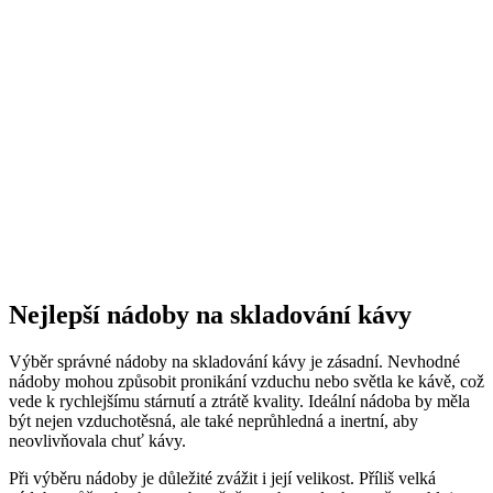
Nejlepší nádoby na skladování kávy
Výběr správné nádoby na skladování kávy je zásadní. Nevhodné
nádoby mohou způsobit pronikání vzduchu nebo světla ke kávě, což
vede k rychlejšímu stárnutí a ztrátě kvality. Ideální nádoba by měla
být nejen vzduchotěsná, ale také neprůhledná a inertní, aby
neovlivňovala chuť kávy.
Při výběru nádoby je důležité zvážit i její velikost. Příliš velká