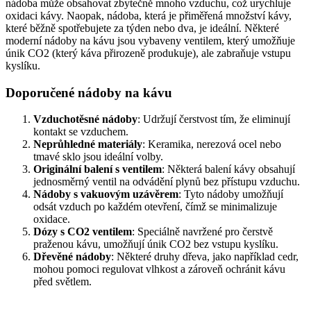
nádoba může obsahovat zbytečně mnoho vzduchu, což urychluje
oxidaci kávy. Naopak, nádoba, která je přiměřená množství kávy,
které běžně spotřebujete za týden nebo dva, je ideální. Některé
moderní nádoby na kávu jsou vybaveny ventilem, který umožňuje
únik CO2 (který káva přirozeně produkuje), ale zabraňuje vstupu
kyslíku.
Doporučené nádoby na kávu
Vzduchotěsné nádoby
: Udržují čerstvost tím, že eliminují
kontakt se vzduchem.
Neprůhledné materiály
: Keramika, nerezová ocel nebo
tmavé sklo jsou ideální volby.
Originální balení s ventilem
: Některá balení kávy obsahují
jednosměrný ventil na odvádění plynů bez přístupu vzduchu.
Nádoby s vakuovým uzávěrem
: Tyto nádoby umožňují
odsát vzduch po každém otevření, čímž se minimalizuje
oxidace.
Dózy s CO2 ventilem
: Speciálně navržené pro čerstvě
praženou kávu, umožňují únik CO2 bez vstupu kyslíku.
Dřevěné nádoby
: Některé druhy dřeva, jako například cedr,
mohou pomoci regulovat vlhkost a zároveň ochránit kávu
před světlem.