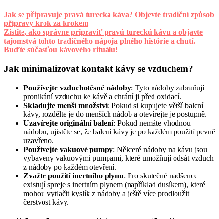
Jak se připravuje pravá turecká káva? Objevte tradiční způsob
přípravy krok za krokem
Zistite, ako správne pripraviť pravú tureckú kávu a objavte
tajomstvá tohto tradičného nápoja plného histórie a chutí.
Buďte súčasťou kávového rituálu!
Jak minimalizovat kontakt kávy se vzduchem?
Používejte vzduchotěsné nádoby
: Tyto nádoby zabraňují
pronikání vzduchu ke kávě a chrání ji před oxidací.
Skladujte menší množství
: Pokud si kupujete větší balení
kávy, rozdělte je do menších nádob a otevírejte je postupně.
Uzavírejte originální balení
: Pokud nemáte vhodnou
nádobu, ujistěte se, že balení kávy je po každém použití pevně
uzavřeno.
Používejte vakuové pumpy
: Některé nádoby na kávu jsou
vybaveny vakuovými pumpami, které umožňují odsát vzduch
z nádoby po každém otevření.
Zvažte použití inertního plynu
: Pro skutečné nadšence
existují spreje s inertním plynem (například dusíkem), které
mohou vytlačit kyslík z nádoby a ještě více prodloužit
čerstvost kávy.