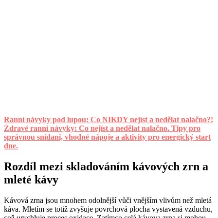
Ranní návyky pod lupou: Co NIKDY nejíst a nedělat nalačno?!
Zdravé ranní návyky: Co nejíst a nedělat nalačno. Tipy pro
správnou snídani, vhodné nápoje a aktivity pro energický start
dne.
Rozdíl mezi skladováním kávových zrn a
mleté kávy
Kávová zrna jsou mnohem odolnější vůči vnějším vlivům než mletá
káva. Mletím se totiž zvyšuje povrchová plocha vystavená vzduchu,
což urychluje proces oxidace. Zatímco celá kávova zrna si mohou