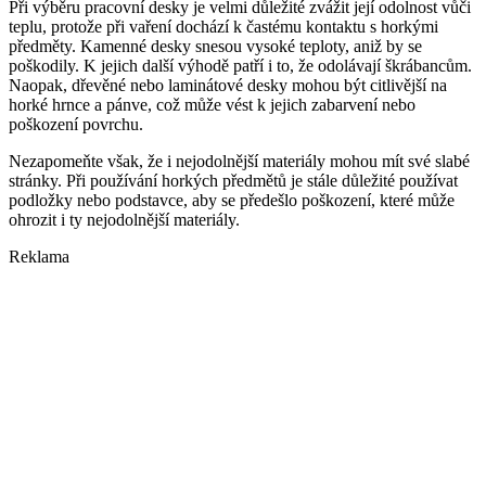
Při výběru pracovní desky je velmi důležité zvážit její odolnost vůči
teplu, protože při vaření dochází k častému kontaktu s horkými
předměty. Kamenné desky snesou vysoké teploty, aniž by se
poškodily. K jejich další výhodě patří i to, že odolávají škrábancům.
Naopak, dřevěné nebo laminátové desky mohou být citlivější na
horké hrnce a pánve, což může vést k jejich zabarvení nebo
poškození povrchu.
Nezapomeňte však, že i nejodolnější materiály mohou mít své slabé
stránky. Při používání horkých předmětů je stále důležité používat
podložky nebo podstavce, aby se předešlo poškození, které může
ohrozit i ty nejodolnější materiály.
Reklama