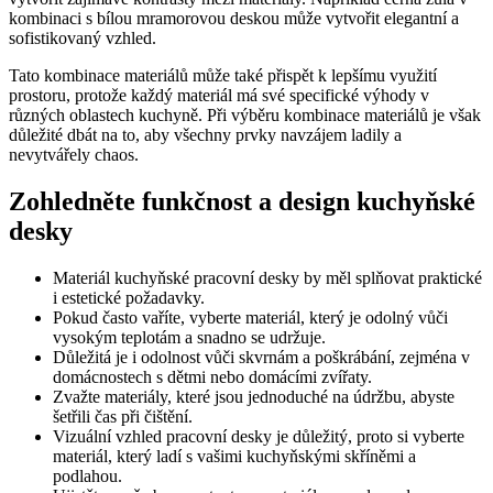
kombinaci s bílou mramorovou deskou může vytvořit elegantní a
sofistikovaný vzhled.
Tato kombinace materiálů může také přispět k lepšímu využití
prostoru, protože každý materiál má své specifické výhody v
různých oblastech kuchyně. Při výběru kombinace materiálů je však
důležité dbát na to, aby všechny prvky navzájem ladily a
nevytvářely chaos.
Zohledněte funkčnost a design kuchyňské
desky
Materiál kuchyňské pracovní desky by měl splňovat praktické
i estetické požadavky.
Pokud často vaříte, vyberte materiál, který je odolný vůči
vysokým teplotám a snadno se udržuje.
Důležitá je i odolnost vůči skvrnám a poškrábání, zejména v
domácnostech s dětmi nebo domácími zvířaty.
Zvažte materiály, které jsou jednoduché na údržbu, abyste
šetřili čas při čištění.
Vizuální vzhled pracovní desky je důležitý, proto si vyberte
materiál, který ladí s vašimi kuchyňskými skříněmi a
podlahou.