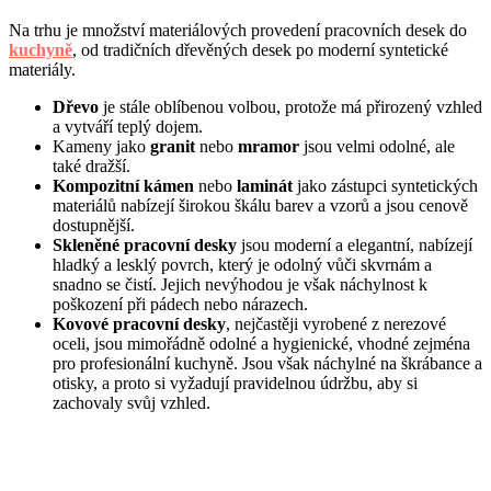
Na trhu je množství materiálových provedení pracovních desek do
kuchyně
, od tradičních dřevěných desek po moderní syntetické
materiály.
Dřevo
je stále oblíbenou volbou, protože má přirozený vzhled
a vytváří teplý dojem.
Kameny jako
granit
nebo
mramor
jsou velmi odolné, ale
také dražší.
Kompozitní kámen
nebo
laminát
jako zástupci syntetických
materiálů nabízejí širokou škálu barev a vzorů a jsou cenově
dostupnější.
Skleněné pracovní desky
jsou moderní a elegantní, nabízejí
hladký a lesklý povrch, který je odolný vůči skvrnám a
snadno se čistí. Jejich nevýhodou je však náchylnost k
poškození při pádech nebo nárazech.
Kovové pracovní desky
, nejčastěji vyrobené z nerezové
oceli, jsou mimořádně odolné a hygienické, vhodné zejména
pro profesionální kuchyně. Jsou však náchylné na škrábance a
otisky, a proto si vyžadují pravidelnou údržbu, aby si
zachovaly svůj vzhled.