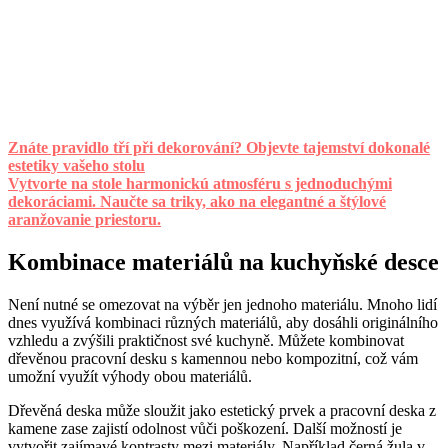
Znáte pravidlo tří při dekorování? Objevte tajemství dokonalé
estetiky vašeho stolu
Vytvorte na stole harmonickú atmosféru s jednoduchými
dekoráciami. Naučte sa triky, ako na elegantné a štýlové
aranžovanie priestoru.
Kombinace materiálů na kuchyňské desce
Není nutné se omezovat na výběr jen jednoho materiálu. Mnoho lidí
dnes využívá kombinaci různých materiálů, aby dosáhli originálního
vzhledu a zvýšili praktičnost své kuchyně. Můžete kombinovat
dřevěnou pracovní desku s kamennou nebo kompozitní, což vám
umožní využít výhody obou materiálů.
Dřevěná deska může sloužit jako estetický prvek a pracovní deska z
kamene zase zajistí odolnost vůči poškození. Další možností je
vytvořit zajímavé kontrasty mezi materiály. Například černá žula v