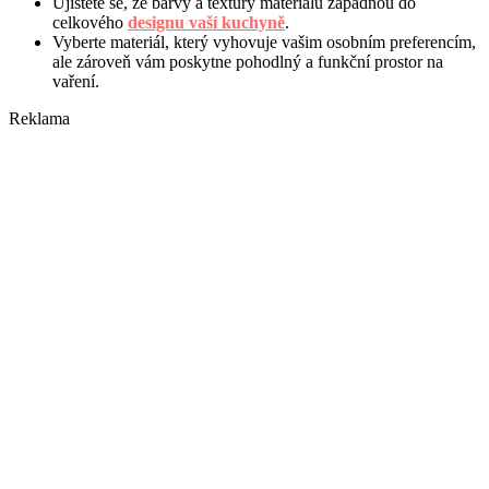
Ujistěte se, že barvy a textury materiálu zapadnou do
celkového
designu vaší kuchyně
.
Vyberte materiál, který vyhovuje vašim osobním preferencím,
ale zároveň vám poskytne pohodlný a funkční prostor na
vaření.
Reklama