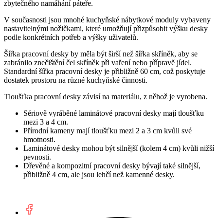
zbytečného namáhání páteře.
V současnosti jsou mnohé kuchyňské nábytkové moduly vybaveny
nastavitelnými nožičkami, které umožňují přizpůsobit výšku desky
podle konkrétních potřeb a výšky uživatelů.
Šířka pracovní desky by měla být širší než šířka skříněk, aby se
zabránilo znečištění čel skříněk při vaření nebo přípravě jídel.
Standardní šířka pracovní desky je přibližně 60 cm, což poskytuje
dostatek prostoru na různé kuchyňské činnosti.
Tloušťka pracovní desky závisí na materiálu, z něhož je vyrobena.
Sériově vyráběné laminátové pracovní desky mají tloušťku
mezi 3 a 4 cm.
Přírodní kameny mají tloušťku mezi 2 a 3 cm kvůli své
hmotnosti.
Laminátové desky mohou být silnější (kolem 4 cm) kvůli nižší
pevnosti.
Dřevěné a kompozitní pracovní desky bývají také silnější,
přibližně 4 cm, ale jsou lehčí než kamenné desky.