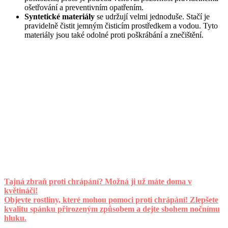
ošetřování a preventivním opatřením.
Syntetické materiály
se udržují velmi jednoduše. Stačí je
pravidelně čistit jemným čisticím prostředkem a vodou. Tyto
materiály jsou také odolné proti poškrábání a znečištění.
Tajná zbraň proti chrápání? Možná ji už máte doma v
květináči!
Objevte rostliny, které mohou pomoci proti chrápání! Zlepšete
kvalitu spánku přirozeným způsobem a dejte sbohem nočnímu
hluku.