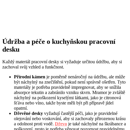
Údržba a péče o kuchyňskou pracovní
desku
Každý materiál pracovní desky si vyžaduje určitou údržbu, aby si
zachoval svůj vzhled a funkčnost.
Přírodní kámen
je poměrně nenáročný na údržbu, ale může
být náchylný na znečištění, pokud není správně ošetřen. Tyto
materiály je potřeba pravidelně impregnovat, aby se snížila
absorpce tekutin a zabránilo vzniku skvrn. Mramor je zvláště
náchylný na poškození kyselými látkami, jako je citronová
šťáva nebo víno, takže byste měli být při přípravě jídel
opatrní.
Dřevěné desky
vyžadují častější péči, jako je pravidelné
olejování nebo voskování, aby si zachovaly přirozenou krásu
a odolnost proti vodě.
Dřevo
je také náchylné na škrábance a
poškození, proto je potřeba věnovat pozornost pravidelnému