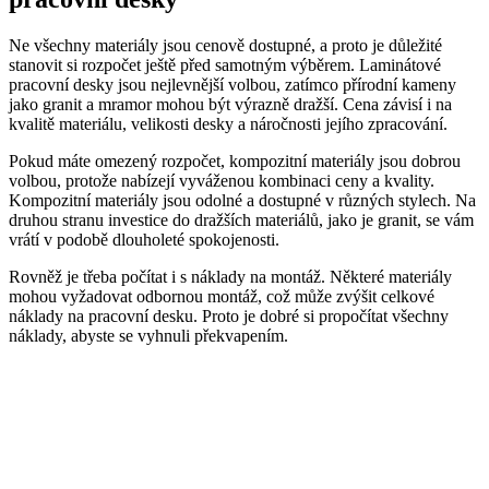
Ne všechny materiály jsou cenově dostupné, a proto je důležité
stanovit si rozpočet ještě před samotným výběrem. Laminátové
pracovní desky jsou nejlevnější volbou, zatímco přírodní kameny
jako granit a mramor mohou být výrazně dražší. Cena závisí i na
kvalitě materiálu, velikosti desky a náročnosti jejího zpracování.
Pokud máte omezený rozpočet, kompozitní materiály jsou dobrou
volbou, protože nabízejí vyváženou kombinaci ceny a kvality.
Kompozitní materiály jsou odolné a dostupné v různých stylech. Na
druhou stranu investice do dražších materiálů, jako je granit, se vám
vrátí v podobě dlouholeté spokojenosti.
Rovněž je třeba počítat i s náklady na montáž. Některé materiály
mohou vyžadovat odbornou montáž, což může zvýšit celkové
náklady na pracovní desku. Proto je dobré si propočítat všechny
náklady, abyste se vyhnuli překvapením.