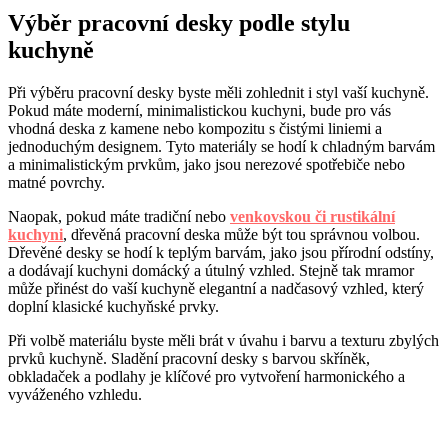
Výběr pracovní desky podle stylu
kuchyně
Při výběru pracovní desky byste měli zohlednit i styl vaší kuchyně.
Pokud máte moderní, minimalistickou kuchyni, bude pro vás
vhodná deska z kamene nebo kompozitu s čistými liniemi a
jednoduchým designem. Tyto materiály se hodí k chladným barvám
a minimalistickým prvkům, jako jsou nerezové spotřebiče nebo
matné povrchy.
Naopak, pokud máte tradiční nebo
venkovskou či rustikální
kuchyni
, dřevěná pracovní deska může být tou správnou volbou.
Dřevěné desky se hodí k teplým barvám, jako jsou přírodní odstíny,
a dodávají kuchyni domácký a útulný vzhled. Stejně tak mramor
může přinést do vaší kuchyně elegantní a nadčasový vzhled, který
doplní klasické kuchyňské prvky.
Při volbě materiálu byste měli brát v úvahu i barvu a texturu zbylých
prvků kuchyně. Sladění pracovní desky s barvou skříněk,
obkladaček a podlahy je klíčové pro vytvoření harmonického a
vyváženého vzhledu.