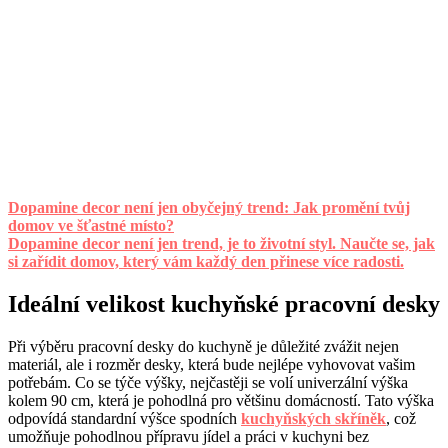
Dopamine decor není jen obyčejný trend: Jak promění tvůj
domov ve šťastné místo?
Dopamine decor není jen trend, je to životní styl. Naučte se, jak
si zařídit domov, který vám každý den přinese více radosti.
Ideální velikost kuchyňské pracovní desky
Při výběru pracovní desky do kuchyně je důležité zvážit nejen
materiál, ale i rozměr desky, která bude nejlépe vyhovovat vašim
potřebám. Co se týče výšky, nejčastěji se volí univerzální výška
kolem 90 cm, která je pohodlná pro většinu domácností. Tato výška
odpovídá standardní výšce spodních
kuchyňských skříněk
, což
umožňuje pohodlnou přípravu jídel a práci v kuchyni bez