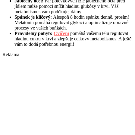
Jablečný ocet:
Pár polévkových lžic jablečného octa před
jídlem může pomoci snížit hladinu glukózy v krvi. Váš
metabolismus vám poděkuje, dámy.
Spánek je klíčový:
Alespoň 8 hodin spánku denně, prosím!
Melatonin pomáhá regulovat glykaci a optimalizuje opravné
procesy ve vašich buňkách.
Pravidelný pohyb:
Cvičení
pomáhá vašemu tělu regulovat
hladinu cukru v krvi a zlepšuje celkový metabolismus. A ještě
vám to dodá potřebnou energii!
Reklama