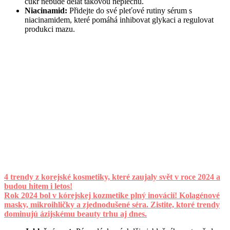
cukr nebude dělat takovou neplechu.
Niacinamid:
Přidejte do své pleťové rutiny sérum s
niacinamidem, které pomáhá inhibovat glykaci a regulovat
produkci mazu.
4 trendy z korejské kosmetiky, které zaujaly svět v roce 2024 a
budou hitem i letos!
Rok 2024 bol v kórejskej kozmetike plný inovácií! Kolagénové
masky, mikroihličky a zjednodušené séra. Zistite, ktoré trendy
dominujú ázijskému beauty trhu aj dnes.