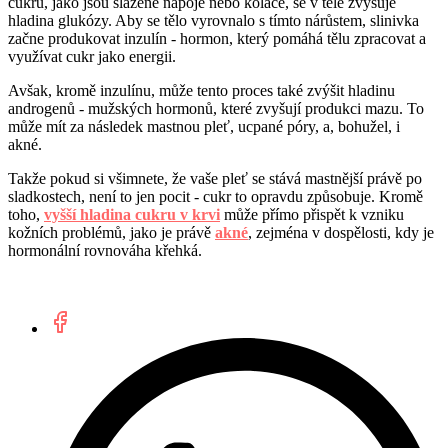
cukru, jako jsou slazené nápoje nebo koláče, se v těle zvyšuje
hladina glukózy. Aby se tělo vyrovnalo s tímto nárůstem, slinivka
začne produkovat inzulín - hormon, který pomáhá tělu zpracovat a
využívat cukr jako energii.
Avšak, kromě inzulínu, může tento proces také zvýšit hladinu
androgenů - mužských hormonů, které zvyšují produkci mazu. To
může mít za následek mastnou pleť, ucpané póry, a, bohužel, i
akné.
Takže pokud si všimnete, že vaše pleť se stává mastnější právě po
sladkostech, není to jen pocit - cukr to opravdu způsobuje. Kromě
toho,
vyšší hladina cukru v krvi
může přímo přispět k vzniku
kožních problémů, jako je právě
akné
, zejména v dospělosti, kdy je
hormonální rovnováha křehká.