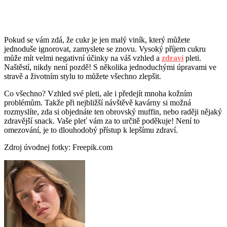
Pokud se vám zdá, že cukr je jen malý viník, který můžete
jednoduše ignorovat, zamyslete se znovu. Vysoký příjem cukru
může mít velmi negativní účinky na váš vzhled a
zdraví
pleti.
Naštěstí, nikdy není pozdě! S několika jednoduchými úpravami ve
stravě a životním stylu to můžete všechno zlepšit.
Co všechno? Vzhled své pleti, ale i předejít mnoha kožním
problémům. Takže při nejbližší návštěvě kavárny si možná
rozmyslíte, zda si objednáte ten obrovský muffin, nebo raději nějaký
zdravější snack. Vaše pleť vám za to určitě poděkuje! Není to
omezování, je to dlouhodobý přístup k lepšímu zdraví.
Zdroj úvodnej fotky: Freepik.com