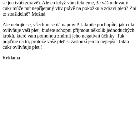
se jen tváří zdravě). Ale co když vám řekneme, že váš milovaný
cukr může mít nepříjemný vliv právě na pokožku a zdraví pleti? Zní
to strašidelně? Možná.
Ale nebojte se, všechno se dá napravit! Jakmile pochopíte, jak cukr
ovlivňuje vaši pleť, budete schopni přijmout několik jednoduchých
kroků, které vám pomohou zmírnit jeho negativní účinky. Tak
pojďme na to, protože vaše pleť si zaslouží jen to nejlepší. Takto
cukr ovlivňuje pleť!
Reklama