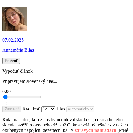
07.02.2025
Annamária Bilas
Prehrať
Vypočuť článok
Pripravujem slovenský hlas...
0:00
--:--
Rýchlosť
Hlas
Zastaviť
Ruku na srdce, kdo z nás by nemiloval sladkosti, čokoládu nebo
sklenici svěžího ovocného džusu? Cukr se zdá být všude - v našich
oblíbených nápojích, dezertech, ba i v
zdravých náhradách
(které