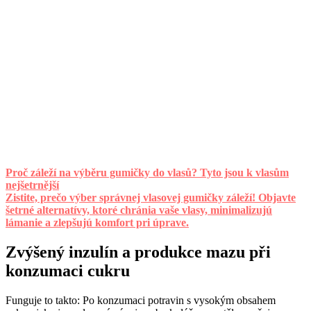
Proč záleží na výběru gumičky do vlasů? Tyto jsou k vlasům
nejšetrnější
Zistite, prečo výber správnej vlasovej gumičky záleží! Objavte
šetrné alternatívy, ktoré chránia vaše vlasy, minimalizujú
lámanie a zlepšujú komfort pri úprave.
Zvýšený inzulín a produkce mazu při
konzumaci cukru
Funguje to takto: Po konzumaci potravin s vysokým obsahem