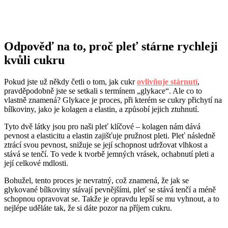
Odpověď na to, proč pleť stárne rychleji
kvůli cukru
Pokud jste už někdy četli o tom, jak cukr
ovlivňuje stárnutí
,
pravděpodobně jste se setkali s termínem „glykace“. Ale co to
vlastně znamená? Glykace je proces, při kterém se cukry přichytí na
bílkoviny, jako je kolagen a elastin, a způsobí jejich ztuhnutí.
Tyto dvě látky jsou pro naši pleť klíčové – kolagen nám dává
pevnost a elasticitu a elastin zajišťuje pružnost pleti. Pleť následně
ztrácí svou pevnost, snižuje se její schopnost udržovat vlhkost a
stává se tenčí. To vede k tvorbě jemných vrásek, ochabnutí pleti a
její celkové mdlosti.
Bohužel, tento proces je nevratný, což znamená, že jak se
glykované bílkoviny stávají pevnějšími, pleť se stává tenčí a méně
schopnou opravovat se. Takže je opravdu lepší se mu vyhnout, a to
nejlépe uděláte tak, že si dáte pozor na příjem cukru.