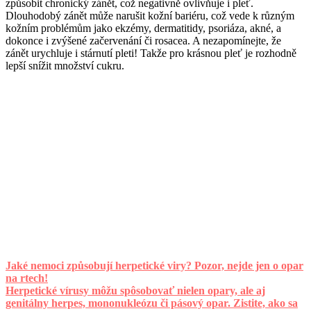
způsobit chronický zánět, což negativně ovlivňuje i pleť.
Dlouhodobý zánět může narušit kožní bariéru, což vede k různým
kožním problémům jako ekzémy, dermatitidy, psoriáza, akné, a
dokonce i zvýšené začervenání či rosacea. A nezapomínejte, že
zánět urychluje i stárnutí pleti! Takže pro krásnou pleť je rozhodně
lepší snížit množství cukru.
Jaké nemoci způsobují herpetické viry? Pozor, nejde jen o opar
na rtech!
Herpetické vírusy môžu spôsobovať nielen opary, ale aj
genitálny herpes, mononukleózu či pásový opar. Zistite, ako sa