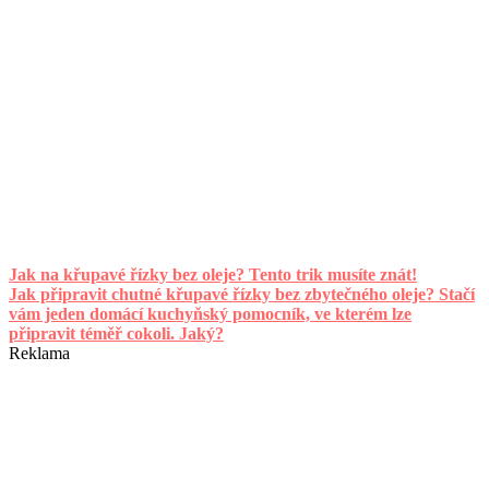
Jak na křupavé řízky bez oleje? Tento trik musíte znát!
Jak připravit chutné křupavé řízky bez zbytečného oleje? Stačí
vám jeden domácí kuchyňský pomocník, ve kterém lze
připravit téměř cokoli. Jaký?
Reklama