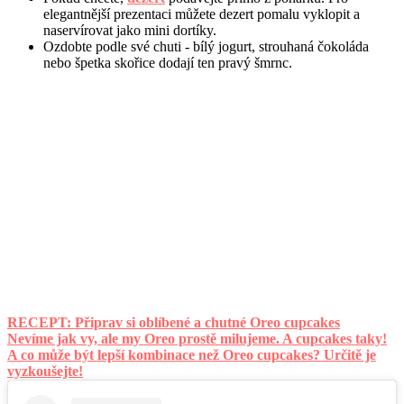
elegantnější prezentaci můžete dezert pomalu vyklopit a
naservírovat jako mini dortíky.
Ozdobte podle své chuti - bílý jogurt, strouhaná čokoláda
nebo špetka skořice dodají ten pravý šmrnc.
RECEPT: Připrav si oblíbené a chutné Oreo cupcakes
Nevíme jak vy, ale my Oreo prostě milujeme. A cupcakes taky!
A co může být lepší kombinace než Oreo cupcakes? Určitě je
vyzkoušejte!