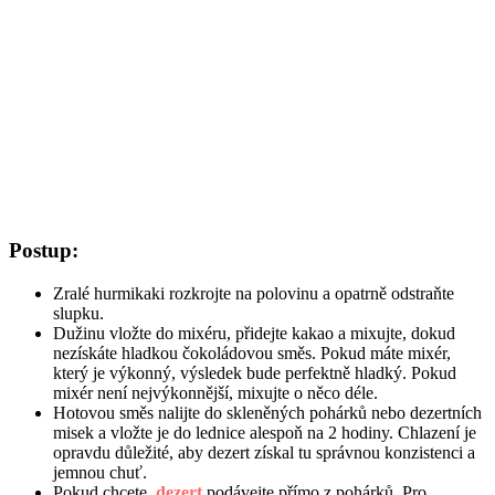
Postup:
Zralé hurmikaki rozkrojte na polovinu a opatrně odstraňte
slupku.
Dužinu vložte do mixéru, přidejte kakao a mixujte, dokud
nezískáte hladkou čokoládovou směs. Pokud máte mixér,
který je výkonný, výsledek bude perfektně hladký. Pokud
mixér není nejvýkonnější, mixujte o něco déle.
Hotovou směs nalijte do skleněných pohárků nebo dezertních
misek a vložte je do lednice alespoň na 2 hodiny. Chlazení je
opravdu důležité, aby dezert získal tu správnou konzistenci a
jemnou chuť.
Pokud chcete,
dezert
podávejte přímo z pohárků. Pro