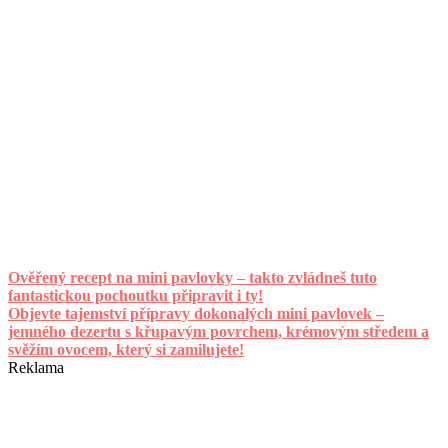
Ověřený recept na mini pavlovky – takto zvládneš tuto
fantastickou pochoutku připravit i ty!
Objevte tajemství přípravy dokonalých mini pavlovek –
jemného dezertu s křupavým povrchem, krémovým středem a
svěžím ovocem, který si zamilujete!
Reklama