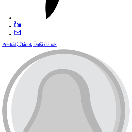
Predošlý článok
Ďalší článok