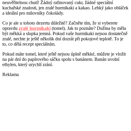
neuvěřitelnou chutí! Žádný rafinovaný cukr, žádné speciální
kuchařské znalosti, jen zralé hurmikaki a kakao. Lehký jako obláček
a ideální pro milovníky čokolády.
Co je ale u tohoto dezertu důležité? Začněte tím, že si vyberete
opravdu
zralé hurmikaki
(tomel). Jak to poznáte? Dužina by měla
být měkká a slupka jemná. Pokud vaše hurmikaki nejsou dostatečně
zralé, nechte je ještě několik dní dozrát při pokojové teplotě. To je
to, co dělá recept speciálním.
Pokud máte tomel, které ještě nejsou úplně měkké, můžete je vložit
na pár dní do papírového sáčku spolu s banánem. Banán uvolní
ethylen, který urychlí zrání.
Reklama