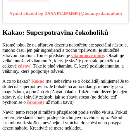
A post shared by DANA PLUMMER (@beautyxdanaplum)
Kakao: Superpotravina čokoholiků
Kromě toho, že na přípravu dezertu nepotřebujete speciální nástroje,
mnoho času, jen pár ingrediencí a trochu trpělivosti, je skutečně
zdravou bombou. Tomel představuje
vitamínové moře
. Obsahuje
velké množství vitamínu A, který je skvělý pro zrak, pokožku a
celkové
zdraví
. Také je plné vitamínu C, který posiluje imunitu, a
vlákniny, která podporuje trávení.
A co to kakao?
Kakao
(ne, nebavíme se o čokoládě) milujeme! Je to
skutečná superpotravina. Je bohaté na antioxidanty, minerály jako
magnézium, a pomáhá zlepšovat náladu. Takže tento dezert je nejen
zdravý, ale i skvělý způsob, jak se zbavit stresu (no dobře, teď
bychom se o
čokoládě
už mohli bavit).
Navíc, tento recept si můžete přizpůsobit podle svého vkusu. Pokud
preferujete sladší chutě, přidejte trochu javorového sirupu. Pokud
jste milovník skořice, neváhejte ji vmíchat do směsi nebo posypat
dezert nahoře. Kreativitě se meze nekladou.