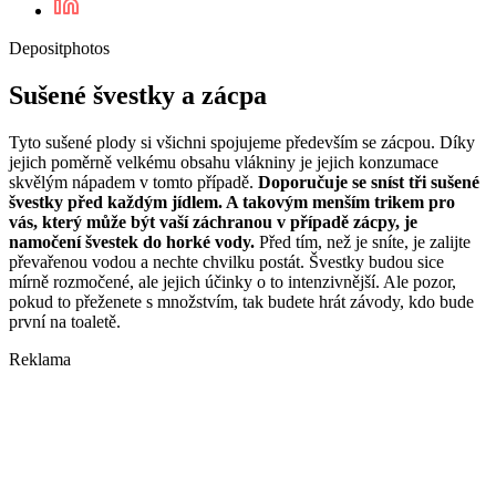
Depositphotos
Sušené švestky a zácpa
Tyto sušené plody si všichni spojujeme především se zácpou. Díky
jejich poměrně velkému obsahu vlákniny je jejich konzumace
skvělým nápadem v tomto případě.
Doporučuje se sníst tři sušené
švestky před každým jídlem. A takovým menším trikem pro
vás, který může být vaší záchranou v případě zácpy, je
namočení švestek do horké vody.
Před tím, než je sníte, je zalijte
převařenou vodou a nechte chvilku postát. Švestky budou sice
mírně rozmočené, ale jejich účinky o to intenzivnější. Ale pozor,
pokud to přeženete s množstvím, tak budete hrát závody, kdo bude
první na toaletě.
Reklama