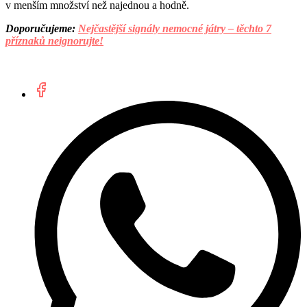
v menším množství než najednou a hodně.
Doporučujeme:
Nejčastější signály nemocné játry – těchto 7
příznaků neignorujte!