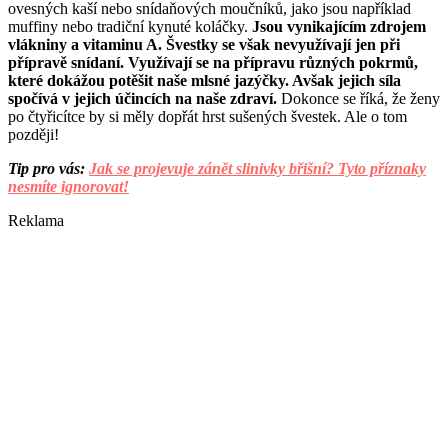
ovesných kaší nebo snídaňových moučníků, jako jsou například
muffiny nebo tradiční kynuté koláčky.
Jsou vynikajícím zdrojem
vlákniny a vitaminu A. Švestky se však nevyužívají jen při
přípravě snídaní. Využívají se na přípravu různých pokrmů,
které dokážou potěšit naše mlsné jazýčky. Avšak jejich síla
spočívá v jejich účincích na naše zdraví.
Dokonce se říká, že ženy
po čtyřicítce by si měly dopřát hrst sušených švestek. Ale o tom
později!
Tip pro vás:
Jak se projevuje zánět slinivky břišní? Tyto příznaky
nesmíte ignorovat!
Reklama