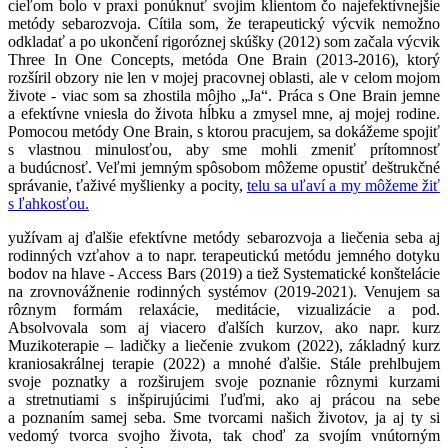
cieľom bolo v praxi ponúknuť svojim klientom čo najefektívnejšie
metódy sebarozvoja. Cítila som, že terapeutický výcvik nemožno
odkladať a po ukončení rigoróznej skúšky (2012) som začala výcvik
Three In One Concepts, metóda One Brain (2013-2016), ktorý
rozšíril obzory nie len v mojej pracovnej oblasti, ale v celom mojom
živote - viac som sa zhostila môjho „Ja“. Práca s One Brain jemne
a efektívne vniesla do života hĺbku a zmysel mne, aj mojej rodine.
Pomocou metódy One Brain, s ktorou pracujem, sa dokážeme spojiť
s vlastnou minulosťou, aby sme mohli zmeniť prítomnosť
a budúcnosť. Veľmi jemným spôsobom môžeme opustiť deštrukčné
správanie, ťaživé myšlienky a pocity,
telu sa uľaví a my môžeme žiť
s ľahkosťou.
yužívam aj ďalšie efektívne metódy sebarozvoja a liečenia seba aj
rodinných vzťahov a to napr. terapeutickú metódu jemného dotyku
bodov na hlave - Access Bars (2019) a tiež Systematické konštelácie
na zrovnovážnenie rodinných systémov (2019-2021). Venujem sa
rôznym formám relaxácie, meditácie, vizualizácie a pod.
Absolvovala som aj viacero ďalších kurzov, ako napr. kurz
Muzikoterapie – ladičky a liečenie zvukom (2022), základný kurz
kraniosakrálnej terapie (2022) a mnohé ďalšie. Stále prehlbujem
svoje poznatky a rozširujem svoje poznanie rôznymi kurzami
a stretnutiami s inšpirujúcimi ľuďmi, ako aj prácou na sebe
a poznaním samej seba. Sme tvorcami našich životov, ja aj ty si
vedomý tvorca svojho života, tak choď za svojím vnútorným