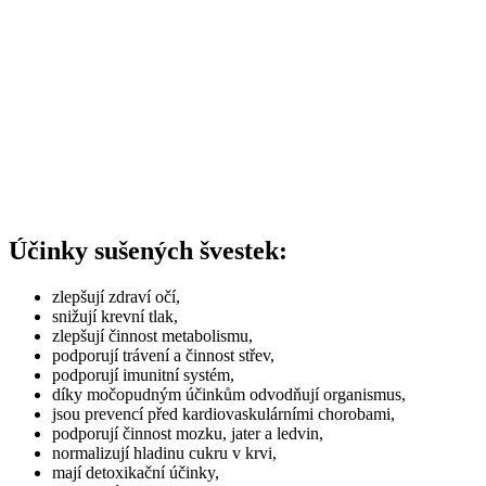
Účinky sušených švestek:
zlepšují zdraví očí,
snižují krevní tlak,
zlepšují činnost metabolismu,
podporují trávení a činnost střev,
podporují imunitní systém,
díky močopudným účinkům odvodňují organismus,
jsou prevencí před kardiovaskulárními chorobami,
podporují činnost mozku, jater a ledvin,
normalizují hladinu cukru v krvi,
mají detoxikační účinky,