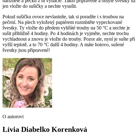
nařízněte a pecku z ní vytlačte. Takto připravené a omyté švestky už
jen vložte do sušičky a nechte vysušit.
Pokud sušičku ovoce nevlastníte, tak si poradíte i s troubou na
pečení. Na plech vyložený papiérem rozmístěte vypeckované
švestky. Ty vložte do předem vyhřáté trouby na 50 °C a nechte je
sušit přibližně 4 hodiny. Po 4 hodinách je vyjměte, nechte trochu
vychladnout a znovu je vložte do trouby. Pozor ale, nyní je sušte při
vyšší teplotě, a to 70 °C další 4 hodiny. A máte hotovo, sušené
švestky jsou připravené!
O autorovi
Lívia Diabelko Korenková