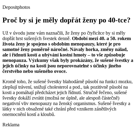
Depositphotos
Proč by si je měly dopřát ženy po 40-tce?
Už v úvodu jsme vám naznačili, že ženy po čtyřicítce by si měly
dopřát hrst sušených švestek denně.
Období mezi 40. a 50. rokem
života ženy je spojeno s obdobím menopauzy, které je pro
samotné ženy poměrně náročné. Návaly horka, změny nálad,
ale i řídnutí kostí a ubývání kostní hmoty – to vše způsobuje
menopauza. Výzkumy však byly prokázány, že sušené švestky a
jejich účinky na kosti jsou neporovnatelné s účinky jiného
čerstvého nebo sušeného ovoce.
Kromě toho, že sušené švestky blahodárně působí na funkci mozku,
zlepšují trávení, snižují cholesterol a pod., tak pozitivně působí na
kosti a pomáhají předcházet jejich řídnutí. Stručně řečeno, sušené
švestky dokáží zvrátit (možná ne úplně, ale alespoň částečně)
negativní vliv menopauzy na ženský organismus. Sušené švestky a
látky v nich obsažené také chrání před vznikem zánětlivých
onemocnění kostí a kloubů.
Reklama