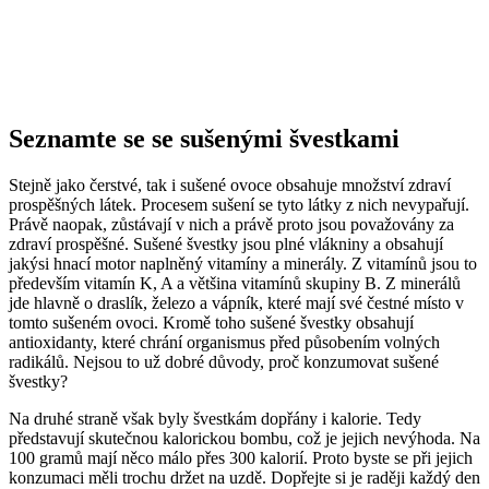
Seznamte se se sušenými švestkami
Stejně jako čerstvé, tak i sušené ovoce obsahuje množství zdraví
prospěšných látek. Procesem sušení se tyto látky z nich nevypařují.
Právě naopak, zůstávají v nich a právě proto jsou považovány za
zdraví prospěšné. Sušené švestky jsou plné vlákniny a obsahují
jakýsi hnací motor naplněný vitamíny a minerály. Z vitamínů jsou to
především vitamín K, A a většina vitamínů skupiny B. Z minerálů
jde hlavně o draslík, železo a vápník, které mají své čestné místo v
tomto sušeném ovoci. Kromě toho sušené švestky obsahují
antioxidanty, které chrání organismus před působením volných
radikálů. Nejsou to už dobré důvody, proč konzumovat sušené
švestky?
Na druhé straně však byly švestkám dopřány i kalorie. Tedy
představují skutečnou kalorickou bombu, což je jejich nevýhoda. Na
100 gramů mají něco málo přes 300 kalorií. Proto byste se při jejich
konzumaci měli trochu držet na uzdě. Dopřejte si je raději každý den