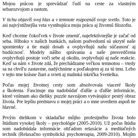
Mojou prácou je sprevádzať ľudí na ceste za vlastným
sebarozvojom a rastom.
V tichu objavíš svoj hlas a v temnote rozpoznáš svoje svetlo
. Toto je
asi najvýstižnejšia veta vystihujúca moju prácu aj životnú filozofiu.
Keď chceme čokoľvek v živote zmeniť, najefektívnejšie je začať od
seba. Hlboko v našich bunkách, našom podvedomí sú ukryté naše
spomienky a tie majú dosah a ovplyvňujú našu súčasnosť aj
budúcnosť. Modely nášho správania a naše presvedčenia
ovplyvňujú postoje voči sebe aj okoliu, ovplyvňujú aj naše reakcie.
Keď sa nám v živote zdá, že prechádzame veľkou temnotou – vtedy
sa na chvíľu zastavme, nadýchnime a poďakujem aj za tú tmu. Lebo
v tejto tme krásne žiari a svieti aj malinká iskrička Svetielka.
Počas mojej životnej cesty som absolvovala viaceré školy
a školenia. Fascinuje ma nadobúdať ďalšie a ďalšie informácie,
ktoré vnímam ako dieliky puzzle navzájom vytvárajúce pestrý obraz
života. Pre lepšiu predstavu o mojej práci a o mne uvediem aspoň tie
hlavné.
Prvým dielikom v skladačke môjho profesijného života bolo
štúdium vysokej školy – psychológie (2005-2010). Už počas štúdia
som nadobúdala informácie ohľadom relaxácie a meditačných
techník (Relaxačno symbolická psychoterapia, 2009-2010). Mojím