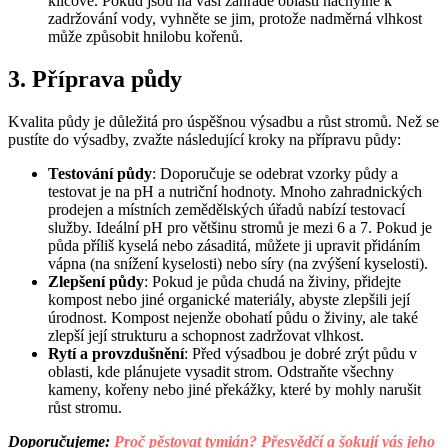
klíčové. Pokud jsou na vaší zahradě oblasti náchylné k
zadržování vody, vyhněte se jim, protože nadměrná vlhkost
může způsobit hnilobu kořenů.
3. Příprava půdy
Kvalita půdy je důležitá pro úspěšnou výsadbu a růst stromů. Než se
pustíte do výsadby, zvažte následující kroky na přípravu půdy:
Testování půdy
: Doporučuje se odebrat vzorky půdy a
testovat je na pH a nutriční hodnoty. Mnoho zahradnických
prodejen a místních zemědělských úřadů nabízí testovací
služby. Ideální pH pro většinu stromů je mezi 6 a 7. Pokud je
půda příliš kyselá nebo zásaditá, můžete ji upravit přidáním
vápna (na snížení kyselosti) nebo síry (na zvýšení kyselosti).
Zlepšení půdy
: Pokud je půda chudá na živiny, přidejte
kompost nebo jiné organické materiály, abyste zlepšili její
úrodnost. Kompost nejenže obohatí půdu o živiny, ale také
zlepší její strukturu a schopnost zadržovat vlhkost.
Rytí a provzdušnění
: Před výsadbou je dobré zrýt půdu v
oblasti, kde plánujete vysadit strom. Odstraňte všechny
kameny, kořeny nebo jiné překážky, které by mohly narušit
růst stromu.
Doporučujeme:
Proč pěstovat tymián? Přesvědčí a šokují vás jeho