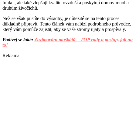
funkci, ale také zlepšují kvalitu ovzduší a poskytují domov mnoha
druhům živočichů.
Než se však pustíte do výsadby, je důležité se na tento proces
důkladně připravit. Tento článek vám nabízí podrobného průvodce,
který vám pomůže zajistit, aby se vaše stromy ujaly a prospívaly.
Podívej se také:
Zazimování muškátů – TOP rady a postup, jak na
to!
Reklama