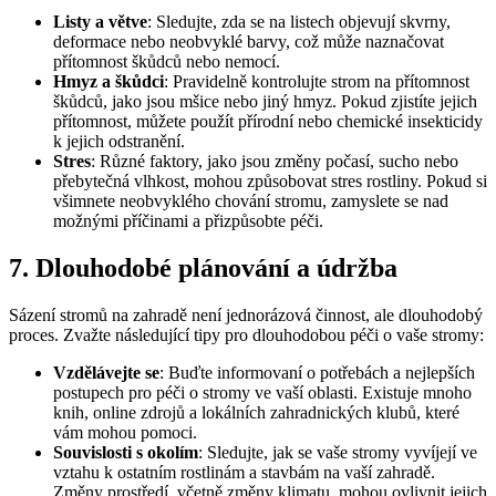
Listy a větve
: Sledujte, zda se na listech objevují skvrny,
deformace nebo neobvyklé barvy, což může naznačovat
přítomnost škůdců nebo nemocí.
Hmyz a škůdci
: Pravidelně kontrolujte strom na přítomnost
škůdců, jako jsou mšice nebo jiný hmyz. Pokud zjistíte jejich
přítomnost, můžete použít přírodní nebo chemické insekticidy
k jejich odstranění.
Stres
: Různé faktory, jako jsou změny počasí, sucho nebo
přebytečná vlhkost, mohou způsobovat stres rostliny. Pokud si
všimnete neobvyklého chování stromu, zamyslete se nad
možnými příčinami a přizpůsobte péči.
7. Dlouhodobé plánování a údržba
Sázení stromů na zahradě není jednorázová činnost, ale dlouhodobý
proces. Zvažte následující tipy pro dlouhodobou péči o vaše stromy:
Vzdělávejte se
: Buďte informovaní o potřebách a nejlepších
postupech pro péči o stromy ve vaší oblasti. Existuje mnoho
knih, online zdrojů a lokálních zahradnických klubů, které
vám mohou pomoci.
Souvislosti s okolím
: Sledujte, jak se vaše stromy vyvíjejí ve
vztahu k ostatním rostlinám a stavbám na vaší zahradě.
Změny prostředí, včetně změny klimatu, mohou ovlivnit jejich