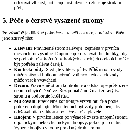
udržovat vlhkost, potlačuje růst plevele a zlepšuje strukturu
půdy.
5. Péče o čerstvě vysazené stromy
Po výsadbě je důležité pokračovat v péči o strom, aby byl zajištěn
jeho zdravý růst:
Zalévání
: Pravidelně strom zalévejte, zejména v prvních
měsících po výsadbě. Doporučuje se zalévat do hloubky, aby
se podpořil růst kořenů. V horkých a suchých obdobích může
být potřeba zalévat častěji.
Kontrola půdy
: Sledujte vlhkost půdy. Příliš mnoho vody
může způsobit hnilobu kořenů, zatímco nedostatek vody
může vést k vysychání.
Řezání
: Pravidelně strom kontrolujte a odstraňujte poškozené
nebo nadbytečné větve. Řez pomáhá udržovat zdravý tvar
stromu a podporuje lepší růst.
Mulčování
: Pravidelně kontrolujte vrstvu mulče a podle
potřeby ji doplňujte. Mulč by měl být vždy přítomen, aby
udržoval půdu vlhkou a potlačoval růst plevele.
Hnojení
: V prvních letech po výsadbě zvažte hnojení stromu
organickými nebo chemickými hnojivy, pokud je to nutné.
Vyberte hnojivo vhodné pro daný druh stromu.