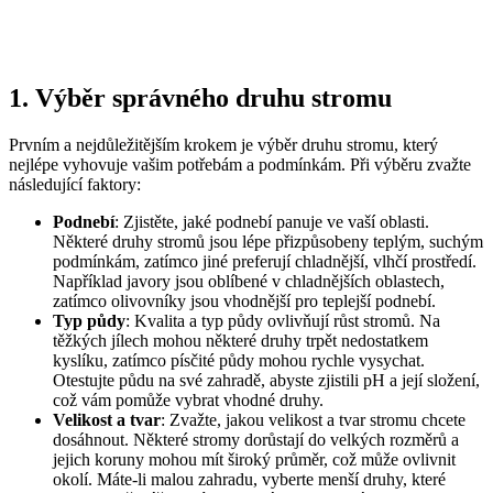
1. Výběr správného druhu stromu
Prvním a nejdůležitějším krokem je výběr druhu stromu, který
nejlépe vyhovuje vašim potřebám a podmínkám. Při výběru zvažte
následující faktory:
Podnebí
: Zjistěte, jaké podnebí panuje ve vaší oblasti.
Některé druhy stromů jsou lépe přizpůsobeny teplým, suchým
podmínkám, zatímco jiné preferují chladnější, vlhčí prostředí.
Například javory jsou oblíbené v chladnějších oblastech,
zatímco olivovníky jsou vhodnější pro teplejší podnebí.
Typ půdy
: Kvalita a typ půdy ovlivňují růst stromů. Na
těžkých jílech mohou některé druhy trpět nedostatkem
kyslíku, zatímco písčité půdy mohou rychle vysychat.
Otestujte půdu na své zahradě, abyste zjistili pH a její složení,
což vám pomůže vybrat vhodné druhy.
Velikost a tvar
: Zvažte, jakou velikost a tvar stromu chcete
dosáhnout. Některé stromy dorůstají do velkých rozměrů a
jejich koruny mohou mít široký průměr, což může ovlivnit
okolí. Máte-li malou zahradu, vyberte menší druhy, které