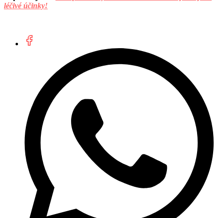
léčivé účinky!