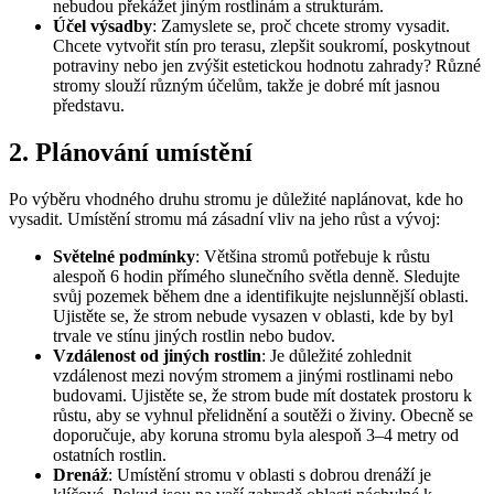
nebudou překážet jiným rostlinám a strukturám.
Účel výsadby
: Zamyslete se, proč chcete stromy vysadit.
Chcete vytvořit stín pro terasu, zlepšit soukromí, poskytnout
potraviny nebo jen zvýšit estetickou hodnotu zahrady? Různé
stromy slouží různým účelům, takže je dobré mít jasnou
představu.
2. Plánování umístění
Po výběru vhodného druhu stromu je důležité naplánovat, kde ho
vysadit. Umístění stromu má zásadní vliv na jeho růst a vývoj:
Světelné podmínky
: Většina stromů potřebuje k růstu
alespoň 6 hodin přímého slunečního světla denně. Sledujte
svůj pozemek během dne a identifikujte nejslunnější oblasti.
Ujistěte se, že strom nebude vysazen v oblasti, kde by byl
trvale ve stínu jiných rostlin nebo budov.
Vzdálenost od jiných rostlin
: Je důležité zohlednit
vzdálenost mezi novým stromem a jinými rostlinami nebo
budovami. Ujistěte se, že strom bude mít dostatek prostoru k
růstu, aby se vyhnul přelidnění a soutěži o živiny. Obecně se
doporučuje, aby koruna stromu byla alespoň 3–4 metry od
ostatních rostlin.
Drenáž
: Umístění stromu v oblasti s dobrou drenáží je