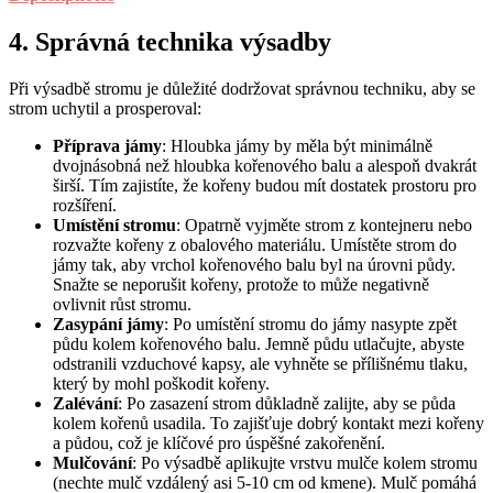
4. Správná technika výsadby
Při výsadbě stromu je důležité dodržovat správnou techniku, aby se
strom uchytil a prosperoval:
Příprava jámy
: Hloubka jámy by měla být minimálně
dvojnásobná než hloubka kořenového balu a alespoň dvakrát
širší. Tím zajistíte, že kořeny budou mít dostatek prostoru pro
rozšíření.
Umístění stromu
: Opatrně vyjměte strom z kontejneru nebo
rozvažte kořeny z obalového materiálu. Umístěte strom do
jámy tak, aby vrchol kořenového balu byl na úrovni půdy.
Snažte se neporušit kořeny, protože to může negativně
ovlivnit růst stromu.
Zasypání jámy
: Po umístění stromu do jámy nasypte zpět
půdu kolem kořenového balu. Jemně půdu utlačujte, abyste
odstranili vzduchové kapsy, ale vyhněte se přílišnému tlaku,
který by mohl poškodit kořeny.
Zalévání
: Po zasazení strom důkladně zalijte, aby se půda
kolem kořenů usadila. To zajišťuje dobrý kontakt mezi kořeny
a půdou, což je klíčové pro úspěšné zakořenění.
Mulčování
: Po výsadbě aplikujte vrstvu mulče kolem stromu
(nechte mulč vzdálený asi 5-10 cm od kmene). Mulč pomáhá