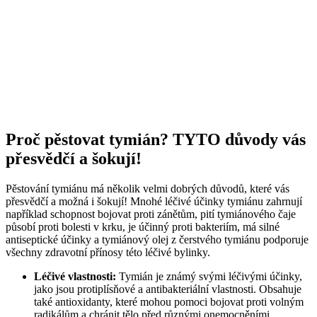
Proč pěstovat tymián? TYTO důvody vás
přesvědčí a šokují!
Pěstování tymiánu má několik velmi dobrých důvodů, které vás
přesvědčí a možná i šokují! Mnohé léčivé účinky tymiánu zahrnují
například schopnost bojovat proti zánětům, pití tymiánového čaje
působí proti bolesti v krku, je účinný proti bakteriím, má silné
antiseptické účinky a tymiánový olej z čerstvého tymiánu podporuje
všechny zdravotní přínosy této léčivé bylinky.
Léčivé vlastnosti:
Tymián je známý svými léčivými účinky,
jako jsou protiplísňové a antibakteriální vlastnosti. Obsahuje
také antioxidanty, které mohou pomoci bojovat proti volným
radikálům a chránit tělo před různými onemocněními.