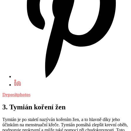
Depositphotos
3. Tymián koření žen
Tymián je po staletí nazýván kořením žen, a to hlavně díky jeho
účinkům na menstruační křeče. Tymián pomáhá zlepšit krevní oběh,
podporuje prokrvení a může také pomoci při chudokrevnosti. Toto