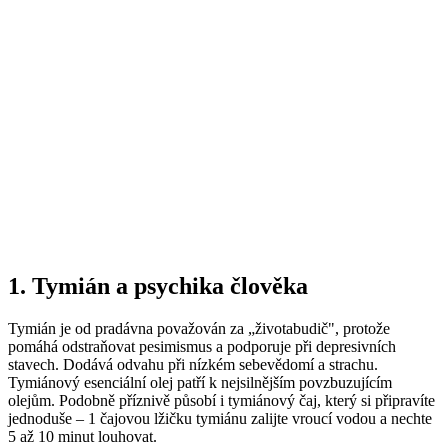
1. Tymián a psychika člověka
Tymián je od pradávna považován za „životabudič", protože
pomáhá odstraňovat pesimismus a podporuje při depresivních
stavech. Dodává odvahu při nízkém sebevědomí a strachu.
Tymiánový esenciální olej patří k nejsilnějším povzbuzujícím
olejům. Podobně příznivě působí i tymiánový čaj, který si připravíte
jednoduše – 1 čajovou lžičku tymiánu zalijte vroucí vodou a nechte
5 až 10 minut louhovat.