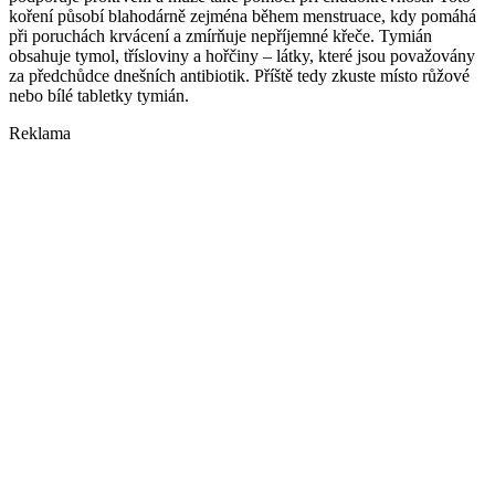
koření působí blahodárně zejména během menstruace, kdy pomáhá
při poruchách krvácení a zmírňuje nepříjemné křeče. Tymián
obsahuje tymol, třísloviny a hořčiny – látky, které jsou považovány
za předchůdce dnešních antibiotik. Příště tedy zkuste místo růžové
nebo bílé tabletky tymián.
Reklama