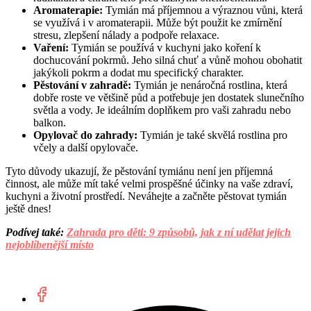
Aromaterapie:
Tymián má příjemnou a výraznou vůni, která
se využívá i v aromaterapii. Může být použit ke zmírnění
stresu, zlepšení nálady a podpoře relaxace.
Vaření:
Tymián se používá v kuchyni jako koření k
dochucování pokrmů. Jeho silná chuť a vůně mohou obohatit
jakýkoli pokrm a dodat mu specifický charakter.
Pěstování v zahradě:
Tymián je nenáročná rostlina, která
dobře roste ve většině půd a potřebuje jen dostatek slunečního
světla a vody. Je ideálním doplňkem pro vaši zahradu nebo
balkon.
Opylovač do zahrady:
Tymián je také skvělá rostlina pro
včely a další opylovače.
Tyto důvody ukazují, že pěstování tymiánu není jen příjemná
činnost, ale může mít také velmi prospěšné účinky na vaše zdraví,
kuchyni a životní prostředí. Neváhejte a začněte pěstovat tymián
ještě dnes!
Podívej také:
Zahrada pro děti: 9 způsobů, jak z ní udělat jejich
nejoblíbenější místo