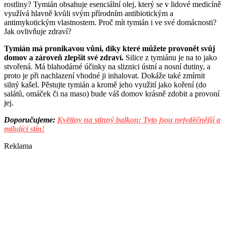
rostliny? Tymián obsahuje esenciální olej, který se v lidové medicíně
využívá hlavně kvůli svým přírodním antibiotickým a
antimykotickým vlastnostem. Proč mít tymián i ve své domácnosti?
Jak ovlivňuje zdraví?
Tymián má pronikavou vůni, díky které můžete provonět svůj
domov a zároveň zlepšit své zdraví.
Silice z tymiánu je na to jako
stvořená. Má blahodárné účinky na sliznici ústní a nosní dutiny, a
proto je při nachlazení vhodné ji inhalovat. Dokáže také zmírnit
silný kašel. Pěstujte tymián a kromě jeho využití jako koření (do
salátů, omáček či na maso) bude váš domov krásně zdobit a provoní
jej.
Doporučujeme:
Květiny na stinný balkon: Tyto jsou nejvděčnější a
milující stín!
Reklama