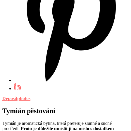
Depositphotos
Tymián pěstování
Tymián je aromatická bylina, která preferuje slunné a suché
prostředí.
Proto je důležité umístit ji na místo s dostatkem