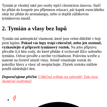
Tymián je vhodný také pro osoby trpící chronickou únavou. Stačí
ho přidat do koupele pro příjemnou relaxaci, pár kapek esenciálního
oleje lze přidat do aromalampy, nebo si dopřát zážitkovou
tymiánovou masáž.
2. Tymián a vlasy bez lupů
Tymián má antiseptické vlastnosti, které jsou velmi důležité v boji
proti lupům.
Pokud vás lupy trápí celoročně, nebo jen sezónně,
vyzkoušejte si připravit tymiánový roztok.
Na jeho přípravu
převařte 0,4 litru vody, do které přidáte 4 vrchovaté lžíce sušeného
tymiánu. Odvar povařte a nechte vychladnout. Polovinu sceďte a
naneste na čerstvě umyté vlasy. Jemně vmasírujte roztok do
pokožky hlavy a vlasy už neoplachujte. Zbytek roztoku můžete
použít následující den.
Doporučujeme přečíst:
Užitečná zvířata na zahradě: Tato jsou
skutečně nezbytná!