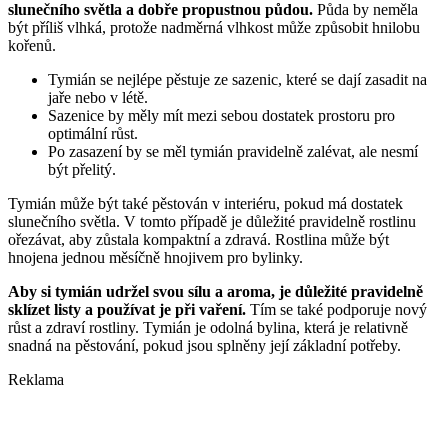
slunečního světla a dobře propustnou půdou.
Půda by neměla
být příliš vlhká, protože nadměrná vlhkost může způsobit hnilobu
kořenů.
Tymián se nejlépe pěstuje ze sazenic, které se dají zasadit na
jaře nebo v létě.
Sazenice by měly mít mezi sebou dostatek prostoru pro
optimální růst.
Po zasazení by se měl tymián pravidelně zalévat, ale nesmí
být přelitý.
Tymián může být také pěstován v interiéru, pokud má dostatek
slunečního světla. V tomto případě je důležité pravidelně rostlinu
ořezávat, aby zůstala kompaktní a zdravá. Rostlina může být
hnojena jednou měsíčně hnojivem pro bylinky.
Aby si tymián udržel svou sílu a aroma, je důležité pravidelně
sklízet listy a používat je při vaření.
Tím se také podporuje nový
růst a zdraví rostliny. Tymián je odolná bylina, která je relativně
snadná na pěstování, pokud jsou splněny její základní potřeby.
Reklama