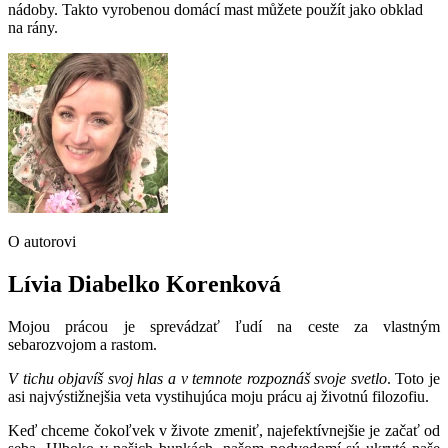
nádoby. Takto vyrobenou domácí mast můžete použít jako obklad
na rány.
O autorovi
Lívia Diabelko Korenková
Mojou prácou je sprevádzať ľudí na ceste za vlastným
sebarozvojom a rastom.
V tichu objavíš svoj hlas a v temnote rozpoznáš svoje svetlo
. Toto je
asi najvýstižnejšia veta vystihujúca moju prácu aj životnú filozofiu.
Keď chceme čokoľvek v živote zmeniť, najefektívnejšie je začať od