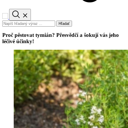
Hľadať
Proč pěstovat tymián? Přesvědčí a šokují vás jeho
léčivé účinky!