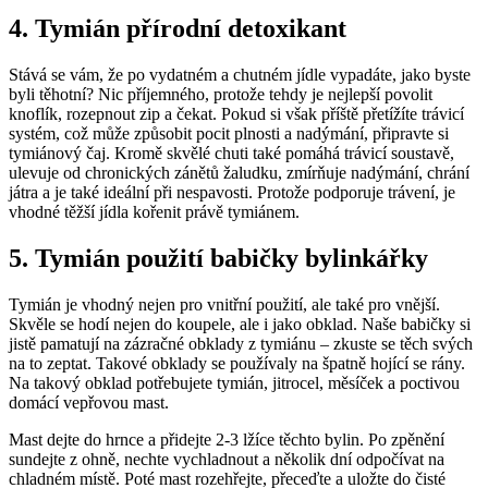
4. Tymián přírodní detoxikant
Stává se vám, že po vydatném a chutném jídle vypadáte, jako byste
byli těhotní? Nic příjemného, protože tehdy je nejlepší povolit
knoflík, rozepnout zip a čekat. Pokud si však příště přetížíte trávicí
systém, což může způsobit pocit plnosti a nadýmání, připravte si
tymiánový čaj. Kromě skvělé chuti také pomáhá trávicí soustavě,
ulevuje od chronických zánětů žaludku, zmírňuje nadýmání, chrání
játra a je také ideální při nespavosti. Protože podporuje trávení, je
vhodné těžší jídla kořenit právě tymiánem.
5. Tymián použití babičky bylinkářky
Tymián je vhodný nejen pro vnitřní použití, ale také pro vnější.
Skvěle se hodí nejen do koupele, ale i jako obklad. Naše babičky si
jistě pamatují na zázračné obklady z tymiánu – zkuste se těch svých
na to zeptat. Takové obklady se používaly na špatně hojící se rány.
Na takový obklad potřebujete tymián, jitrocel, měsíček a poctivou
domácí vepřovou mast.
Mast dejte do hrnce a přidejte 2-3 lžíce těchto bylin. Po zpěnění
sundejte z ohně, nechte vychladnout a několik dní odpočívat na
chladném místě. Poté mast rozehřejte, přeceďte a uložte do čisté