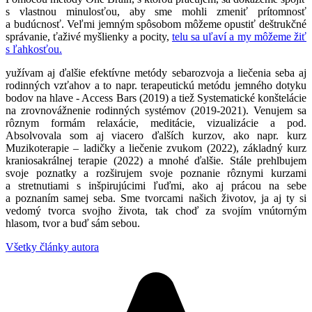
s vlastnou minulosťou, aby sme mohli zmeniť prítomnosť
a budúcnosť. Veľmi jemným spôsobom môžeme opustiť deštrukčné
správanie, ťaživé myšlienky a pocity,
telu sa uľaví a my môžeme žiť
s ľahkosťou.
yužívam aj ďalšie efektívne metódy sebarozvoja a liečenia seba aj
rodinných vzťahov a to napr. terapeutickú metódu jemného dotyku
bodov na hlave - Access Bars (2019) a tiež Systematické konštelácie
na zrovnovážnenie rodinných systémov (2019-2021). Venujem sa
rôznym formám relaxácie, meditácie, vizualizácie a pod.
Absolvovala som aj viacero ďalších kurzov, ako napr. kurz
Muzikoterapie – ladičky a liečenie zvukom (2022), základný kurz
kraniosakrálnej terapie (2022) a mnohé ďalšie. Stále prehlbujem
svoje poznatky a rozširujem svoje poznanie rôznymi kurzami
a stretnutiami s inšpirujúcimi ľuďmi, ako aj prácou na sebe
a poznaním samej seba. Sme tvorcami našich životov, ja aj ty si
vedomý tvorca svojho života, tak choď za svojím vnútorným
hlasom, tvor a buď sám sebou.
Všetky články autora