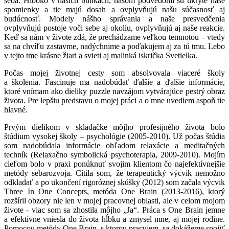
seba. Hlboko v našich bunkách, našom podvedomí sú ukryté naše
spomienky a tie majú dosah a ovplyvňujú našu súčasnosť aj
budúcnosť. Modely nášho správania a naše presvedčenia
ovplyvňujú postoje voči sebe aj okoliu, ovplyvňujú aj naše reakcie.
Keď sa nám v živote zdá, že prechádzame veľkou temnotou – vtedy
sa na chvíľu zastavme, nadýchnime a poďakujem aj za tú tmu. Lebo
v tejto tme krásne žiari a svieti aj malinká iskrička Svetielka.
Počas mojej životnej cesty som absolvovala viaceré školy
a školenia. Fascinuje ma nadobúdať ďalšie a ďalšie informácie,
ktoré vnímam ako dieliky puzzle navzájom vytvárajúce pestrý obraz
života. Pre lepšiu predstavu o mojej práci a o mne uvediem aspoň tie
hlavné.
Prvým dielikom v skladačke môjho profesijného života bolo
štúdium vysokej školy – psychológie (2005-2010). Už počas štúdia
som nadobúdala informácie ohľadom relaxácie a meditačných
techník (Relaxačno symbolická psychoterapia, 2009-2010). Mojím
cieľom bolo v praxi ponúknuť svojim klientom čo najefektívnejšie
metódy sebarozvoja. Cítila som, že terapeutický výcvik nemožno
odkladať a po ukončení rigoróznej skúšky (2012) som začala výcvik
Three In One Concepts, metóda One Brain (2013-2016), ktorý
rozšíril obzory nie len v mojej pracovnej oblasti, ale v celom mojom
živote - viac som sa zhostila môjho „Ja“. Práca s One Brain jemne
a efektívne vniesla do života hĺbku a zmysel mne, aj mojej rodine.
Pomocou metódy One Brain, s ktorou pracujem, sa dokážeme spojiť