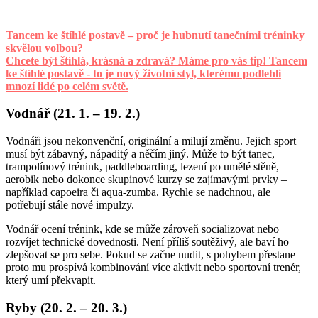
Tancem ke štíhlé postavě – proč je hubnutí tanečními tréninky
skvělou volbou?
Chcete být štíhlá, krásná a zdravá? Máme pro vás tip! Tancem
ke štíhlé postavě - to je nový životní styl, kterému podlehli
mnozí lidé po celém světě.
Vodnář (21. 1. – 19. 2.)
Vodnáři jsou nekonvenční, originální a milují změnu. Jejich sport
musí být zábavný, nápaditý a něčím jiný. Může to být tanec,
trampolínový trénink, paddleboarding, lezení po umělé stěně,
aerobik nebo dokonce skupinové kurzy se zajímavými prvky –
například capoeira či aqua-zumba. Rychle se nadchnou, ale
potřebují stále nové impulzy.
Vodnář ocení trénink, kde se může zároveň socializovat nebo
rozvíjet technické dovednosti. Není příliš soutěživý, ale baví ho
zlepšovat se pro sebe. Pokud se začne nudit, s pohybem přestane –
proto mu prospívá kombinování více aktivit nebo sportovní trenér,
který umí překvapit.
Ryby (20. 2. – 20. 3.)