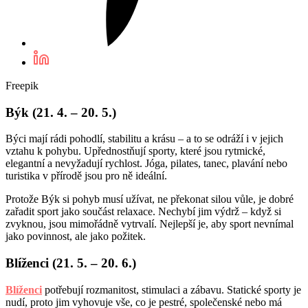
Freepik
Býk (21. 4. – 20. 5.)
Býci mají rádi pohodlí, stabilitu a krásu – a to se odráží i v jejich
vztahu k pohybu. Upřednostňují sporty, které jsou rytmické,
elegantní a nevyžadují rychlost. Jóga, pilates, tanec, plavání nebo
turistika v přírodě jsou pro ně ideální.
Protože Býk si pohyb musí užívat, ne překonat silou vůle, je dobré
zařadit sport jako součást relaxace. Nechybí jim výdrž – když si
zvyknou, jsou mimořádně vytrvalí. Nejlepší je, aby sport nevnímal
jako povinnost, ale jako požitek.
Blíženci (21. 5. – 20. 6.)
Blíženci
potřebují rozmanitost, stimulaci a zábavu. Statické sporty je
nudí, proto jim vyhovuje vše, co je pestré, společenské nebo má