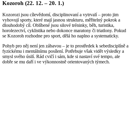
Kozoroh (22. 12. – 20. 1.)
Kozorozi jsou cílevědomí, disciplinovaní a vytrvalí – proto jim
vyhovují sporty, které mají jasnou strukturu, měřitelný pokrok a
dlouhodobý cíl. Oblíbené jsou silové tréninky, běh, turistika,
horolezectví, cyklistika nebo dokonce maratony či triatlony. Pokud
se Kozoroh rozhodne pro sport, dělá ho naplno a systematicky.
Pohyb pro něj není jen zábavou – je to prostředek k sebedisciplíně a
fyzickému i mentálnímu posílení. Potřebuje však vidět výsledky a
smysl svého úsilí. Rád cvičí i sám, kde si nastaví své tempo, ale
dobře se mu daří i ve výkonnostně orientovaných týmech.