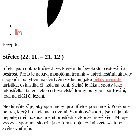
Freepik
Střelec (22. 11. – 21. 12.)
Střelci jsou dobrodružné duše, které milují svobodu, cestování a
pestrost. Proto je nebaví monotónní trénink – upřednostňují aktivity
spojené s pohybem na čerstvém vzduchu, jako
běh v přírodě
,
turistika, cyklistika či jízda na koni. Stejně je lákají sporty jako
lukostřelba, tanec nebo cestovatelské formy pohybu – surfování,
jóga na pláži či lezení.
Nejdůležitější je, aby sport nebyl pro Střelce povinností. Potřebuje
pohyb, který ho nadchne a uvolní. Skupinové sporty jsou fajn, ale
nejraději má možnost měnit prostředí a zkoušet nové věci. Miluje
výzvy a sport mu slouží i jako forma objevování světa – i toho
svého vnitřního.