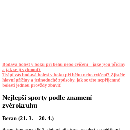
Bodavá bolest v boku při běhu nebo cvičení – jaké jsou příčiny
a jak se jí vyhnout?
Trápí vás bodavá bolest v boku při běhu nebo cvičení? Zjistěte
hlavní příčiny a jednoduché způsoby, jak se této nepříjemné
bolesti jednou provždy zbavit!
Nejlepší sporty podle znamení
zvěrokruhu
Beran (21. 3. – 20. 4.)
Berani jsou rození lídři, kteří milují výzvy, rychlost a soutěživost.