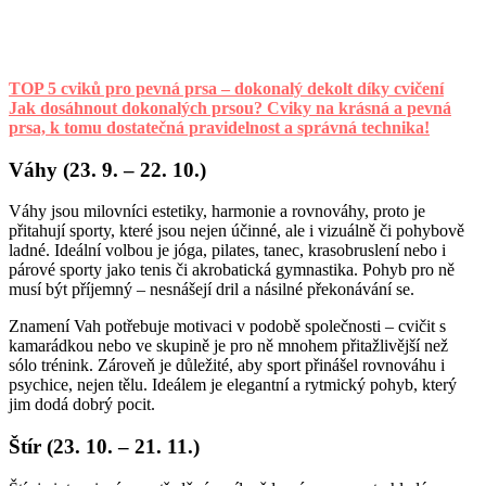
TOP 5 cviků pro pevná prsa – dokonalý dekolt díky cvičení
Jak dosáhnout dokonalých prsou? Cviky na krásná a pevná
prsa, k tomu dostatečná pravidelnost a správná technika!
Váhy (23. 9. – 22. 10.)
Váhy jsou milovníci estetiky, harmonie a rovnováhy, proto je
přitahují sporty, které jsou nejen účinné, ale i vizuálně či pohybově
ladné. Ideální volbou je jóga, pilates, tanec, krasobruslení nebo i
párové sporty jako tenis či akrobatická gymnastika. Pohyb pro ně
musí být příjemný – nesnášejí dril a násilné překonávání se.
Znamení Vah potřebuje motivaci v podobě společnosti – cvičit s
kamarádkou nebo ve skupině je pro ně mnohem přitažlivější než
sólo trénink. Zároveň je důležité, aby sport přinášel rovnováhu i
psychice, nejen tělu. Ideálem je elegantní a rytmický pohyb, který
jim dodá dobrý pocit.
Štír (23. 10. – 21. 11.)