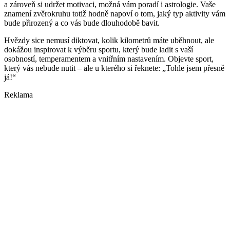
a zároveň si udržet motivaci, možná vám poradí i astrologie. Vaše
znamení zvěrokruhu totiž hodně napoví o tom, jaký typ aktivity vám
bude přirozený a co vás bude dlouhodobě bavit.
Hvězdy sice nemusí diktovat, kolik kilometrů máte uběhnout, ale
dokážou inspirovat k výběru sportu, který bude ladit s vaší
osobností, temperamentem a vnitřním nastavením. Objevte sport,
který vás nebude nutit – ale u kterého si řeknete: „Tohle jsem přesně
já!“
Reklama