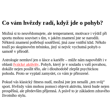
Co vám hvězdy radí, když jde o pohyb?
Možná si to neuvědomujete, ale temperament, motivace i výdrž při
sportu mohou souviset s tím, v jakém znamení jste se narodili.
Některá znamení potřebují soutěžení, jiná zase vnitřní klid. Někdo
touží po skupinovém tréninku, jiný si nejvíc vychutná pohyb o
samotě v přírodě.
Astrologie nemluví jen o lásce a kariéře – může nám napovědět i v
oblasti
fyzické aktivity
. Pohyb, který je v souladu s vaší povahou,
dokáže nejen posílit tělo, ale i dlouhodobě zlepšit psychickou
pohodu. Proto se vyplatí zamyslet, co vám je přirozené.
Pokud vás klasický fitness nudí, možná jste jen nenašli „ten svůj“
sport. Hvězdy vám mohou pomoci objevit aktivitu, která bude nejen
prospěšná, ale především příjemná. A právě to je základem zdravého
životního stylu.