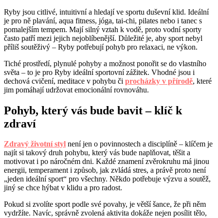
Ryby jsou citlivé, intuitivní a hledají ve sportu duševní klid. Ideální
je pro ně plavání, aqua fitness, jóga, tai-chi, pilates nebo i tanec s
pomalejším tempem. Mají silný vztah k vodě, proto vodní sporty
často patří mezi jejich nejoblíbenější. Důležité je, aby sport nebyl
příliš soutěživý – Ryby potřebují pohyb pro relaxaci, ne výkon.
Tiché prostředí, plynulé pohyby a možnost ponořit se do vlastního
světa – to je pro Ryby ideální sportovní zážitek. Vhodné jsou i
dechová cvičení, meditace v pohybu či
procházky v přírodě
, které
jim pomáhají udržovat emocionální rovnováhu.
Pohyb, který vás bude bavit – klíč k
zdraví
Zdravý životní styl
není jen o povinnostech a disciplíně – klíčem je
najít si takový druh pohybu, který vás bude naplňovat, těšit a
motivovat i po náročném dni. Každé znamení zvěrokruhu má jinou
energii, temperament i způsob, jak zvládá stres, a právě proto není
„jeden ideální sport“ pro všechny. Někdo potřebuje výzvu a soutěž,
jiný se chce hýbat v klidu a pro radost.
Pokud si zvolíte sport podle své povahy, je větší šance, že při něm
vydržíte. Navíc, správně zvolená aktivita dokáže nejen posílit tělo,