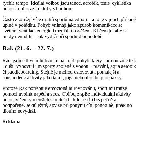
rychlé tempo. Ideální volbou jsou tanec, aerobik, tenis, cyklistika
nebo skupinové tréninky s hudbou.
Často zkoušejí více druhů sportů najednou – a to je v jejich případě
úplně v pořádku. Pohyb vnímají jako způsob komunikace se
světem, ventilaci energie i mentální osvěžení. Klíčem je, aby se
nikdy nenudili – pak vydrží při sportu dlouhodobě.
Rak (21. 6. – 22. 7.)
Raci jsou citliví, intuitivní a mají rádi pohyb, který harmonizuje tělo
i duši. Vyhovují jim sporty spojené s vodou – plavání, aqua aerobik
či paddleboarding. Stejně je mohou oslovovat i pomalejší a
soustředěné aktivity jako tai-či, jóga nebo dlouhé procházky.
Protože Rak potřebuje emocionální rovnováhu, sport mu může
pomoci uvolnit napětí a stres. Oblíbuje spíše individuální aktivity
nebo cvičení v menších skupinách, kde se cítí bezpečně a
podpořeně. Je důležité, aby se při pohybu cítil pohodlně, jinak ho
dlouho nevydrží.
Reklama