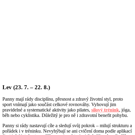
Lev (23. 7. – 22. 8.)
Panny mají rády disciplínu, přesnost a zdravý životní styl, proto
sport vnímají jako součást celkové rovnováhy. Vyhovují jim
pravidelné a systematické aktivity jako pilates,
silový trénink
, jóga,
běh nebo cyklistika. Důležitý je pro ně i zdravotní benefit pohybu.
Panny si rády nastavují cíle a sledují svůj pokrok – milují strukturu a
pořádek i v tréninku. Nevyhýbají se ani cvičení doma podle aplikací