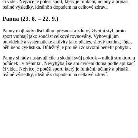
či videí. Nejvíce je potěší sport, který je funkční, účinný a přináší
reálné výsledky, ideálně s dopadem na celkové zdraví.
Panna (23. 8. – 22. 9.)
Panny mají rády disciplínu, přesnost a zdravý životní styl, proto
sport vnímají jako součást celkové rovnováhy. Vyhovují jim
pravidelné a systematické aktivity jako pilates, silový trénink, jóga,
běh nebo cyklistika. Důležitý je pro ně i zdravotní benefit pohybu.
Panny si rády nastavují cíle a sledují svůj pokrok – milují strukturu a
pořádek i v tréninku. Nevyhýbají se ani cvičení doma podle aplikací
či videí. Nejvíce je potěší sport, který je funkční, účinný a přináší
reálné výsledky, ideálně s dopadem na celkové zdraví.