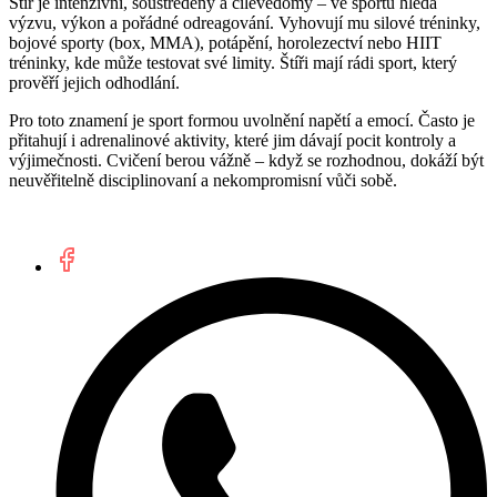
Štír je intenzivní, soustředěný a cílevědomý – ve sportu hledá
výzvu, výkon a pořádné odreagování. Vyhovují mu silové tréninky,
bojové sporty (box, MMA), potápění, horolezectví nebo HIIT
tréninky, kde může testovat své limity. Štíři mají rádi sport, který
prověří jejich odhodlání.
Pro toto znamení je sport formou uvolnění napětí a emocí. Často je
přitahují i adrenalinové aktivity, které jim dávají pocit kontroly a
výjimečnosti. Cvičení berou vážně – když se rozhodnou, dokáží být
neuvěřitelně disciplinovaní a nekompromisní vůči sobě.