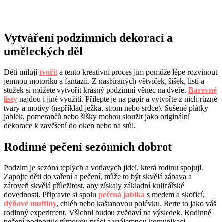
Vytváření podzimních dekorací a
uměleckých děl
Děti milují
tvořit
a tento kreativní proces jim pomůže lépe rozvinout
jemnou motoriku a fantazii. Z nasbíraných větviček, šišek, listí a
stužek si můžete vytvořit krásný podzimní věnec na dveře.
Barevné
listy
najdou i jiné využití. Přilepte je na papír a vytvořte z nich různé
tvary a motivy (například ježka, strom nebo srdce). Sušené plátky
jablek, pomerančů nebo šišky mohou sloužit jako originální
dekorace k zavěšení do oken nebo na stůl.
Rodinné pečení sezónních dobrot
Podzim je sezóna teplých a voňavých jídel, která rodinu spojují.
Zapojte děti do vaření a pečení, může to být skvělá zábava a
zároveň skvělá příležitost, aby získaly základní kulinářské
dovednosti. Připravte si spolu
pečená jablka
s medem a skořicí,
dýňové muffiny
, chléb nebo kaštanovou polévku. Berte to jako váš
rodinný experiment. Všichni budou zvědaví na výsledek. Rodinné
pečení podporuje týmovou práci a vzájemnou komunikaci.