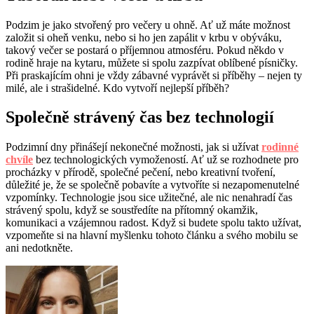
Podzim je jako stvořený pro večery u ohně. Ať už máte možnost
založit si oheň venku, nebo si ho jen zapálit v krbu v obýváku,
takový večer se postará o příjemnou atmosféru. Pokud někdo v
rodině hraje na kytaru, můžete si spolu zazpívat oblíbené písničky.
Při praskajícím ohni je vždy zábavné vyprávět si příběhy – nejen ty
milé, ale i strašidelné. Kdo vytvoří nejlepší příběh?
Společně strávený čas bez technologií
Podzimní dny přinášejí nekonečné možnosti, jak si užívat
rodinné
chvíle
bez technologických vymožeností. Ať už se rozhodnete pro
procházky v přírodě, společné pečení, nebo kreativní tvoření,
důležité je, že se společně pobavíte a vytvoříte si nezapomenutelné
vzpomínky. Technologie jsou sice užitečné, ale nic nenahradí čas
strávený spolu, když se soustředíte na přítomný okamžik,
komunikaci a vzájemnou radost. Když si budete spolu takto užívat,
vzpomeňte si na hlavní myšlenku tohoto článku a svého mobilu se
ani nedotkněte.