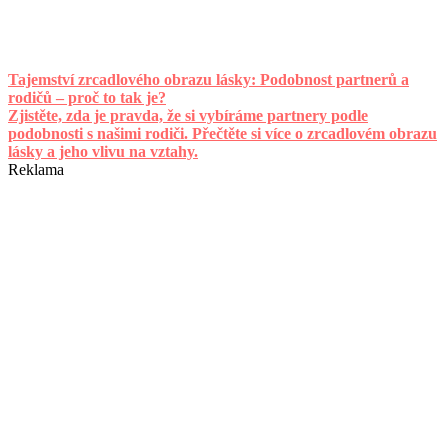
Tajemství zrcadlového obrazu lásky: Podobnost partnerů a
rodičů – proč to tak je?
Zjistěte, zda je pravda, že si vybíráme partnery podle
podobnosti s našimi rodiči. Přečtěte si více o zrcadlovém obrazu
lásky a jeho vlivu na vztahy.
Reklama