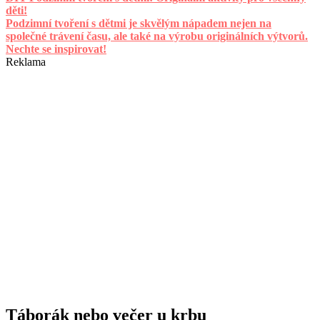
děti!
Podzimní tvoření s dětmi je skvělým nápadem nejen na
společné trávení času, ale také na výrobu originálních výtvorů.
Nechte se inspirovat!
Reklama
Táborák nebo večer u krbu