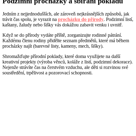
Podzimní procházky a sbírání pokladů
Jedním z nejjednodušších, ale zároveň nejkrásnějších způsobů, jak
trávit čas spolu, je vyrazit na
procházku do přírody
. Podzimní listí,
kaštany, žaludy nebo šišky vás dokážou zabavit venku i uvnitř.
Když se do přírody vydáte příště, zorganizujte rodinné pátrání.
Každému členu rodiny přidělte seznam předmětů, které má během
procházky najít (barevné listy, kameny, mech, šišky).
Shromažďujte přírodní poklady, které doma využijete na další
kreativní projekty (výroba věnců, koláže z listí, podzimní dekorace).
Nejenže strávíte čas na čerstvém vzduchu, ale děti si rozvinou své
soustředění, trpělivost a pozorovací schopnosti.