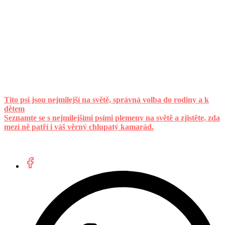
Tito psi jsou nejmilejší na světě, správná volba do rodiny a k
dětem
Seznamte se s nejmilejšími psími plemeny na světě a zjistěte, zda
mezi ně patří i váš věrný chlupatý kamarád.