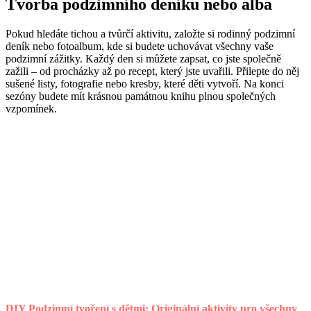
Tvorba podzimního deníku nebo alba
Pokud hledáte tichou a tvůrčí aktivitu, založte si rodinný podzimní
deník nebo fotoalbum, kde si budete uchovávat všechny vaše
podzimní zážitky. Každý den si můžete zapsat, co jste společně
zažili – od procházky až po recept, který jste uvařili. Přilepte do něj
sušené listy, fotografie nebo kresby, které děti vytvoří. Na konci
sezóny budete mít krásnou památnou knihu plnou společných
vzpomínek.
DIY Podzimní tvoření s dětmi: Originální aktivity pro všechny