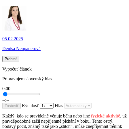
05.02.2025
Denisa Neupauerová
Prehrať
Vypočuť článok
Pripravujem slovenský hlas...
0:00
--:--
Rýchlosť
Hlas
Zastaviť
Každý, kdo se pravidelně věnuje běhu nebo jiné
fyzické aktivitě
, už
pravděpodobně zažil nepříjemné píchání v boku. Tento ostrý,
bodavý pocit, známý také jako „stitch“, může znepříjemnit trénink