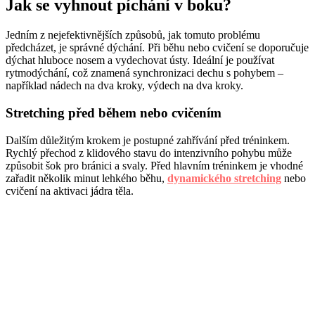
Jak se vyhnout píchání v boku?
Jedním z nejefektivnějších způsobů, jak tomuto problému
předcházet, je správné dýchání. Při běhu nebo cvičení se doporučuje
dýchat hluboce nosem a vydechovat ústy. Ideální je používat
rytmodýchání, což znamená synchronizaci dechu s pohybem –
například nádech na dva kroky, výdech na dva kroky.
Stretching před během nebo cvičením
Dalším důležitým krokem je postupné zahřívání před tréninkem.
Rychlý přechod z klidového stavu do intenzivního pohybu může
způsobit šok pro bránici a svaly. Před hlavním tréninkem je vhodné
zařadit několik minut lehkého běhu,
dynamického stretching
nebo
cvičení na aktivaci jádra těla.