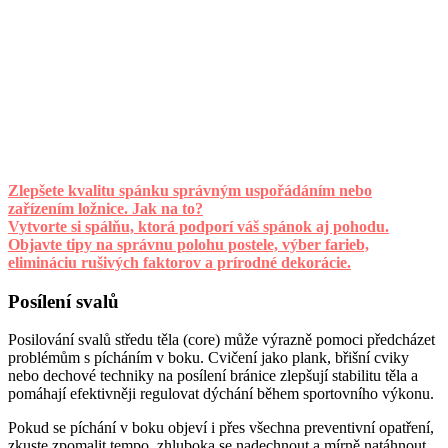
Zlepšete kvalitu spánku správným uspořádáním nebo
zařízením ložnice. Jak na to?
Vytvorte si spálňu, ktorá podporí váš spánok aj pohodu.
Objavte tipy na správnu polohu postele, výber farieb,
elimináciu rušivých faktorov a prírodné dekorácie.
Posílení svalů
Posilování svalů středu těla (core) může výrazně pomoci předcházet
problémům s pícháním v boku. Cvičení jako plank, břišní cviky
nebo dechové techniky na posílení bránice zlepšují stabilitu těla a
pomáhají efektivněji regulovat dýchání během sportovního výkonu.
Pokud se píchání v boku objeví i přes všechna preventivní opatření,
zkuste zpomalit tempo, zhluboka se nadechnout a mírně natáhnout