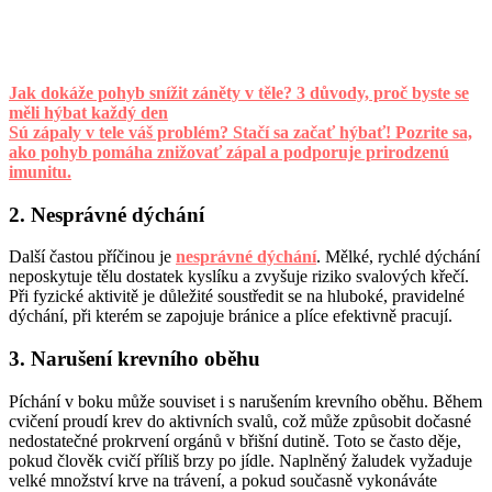
Jak dokáže pohyb snížit záněty v těle? 3 důvody, proč byste se
měli hýbat každý den
Sú zápaly v tele váš problém? Stačí sa začať hýbať! Pozrite sa,
ako pohyb pomáha znižovať zápal a podporuje prirodzenú
imunitu.
2. Nesprávné dýchání
Další častou příčinou je
nesprávné dýchání
. Mělké, rychlé dýchání
neposkytuje tělu dostatek kyslíku a zvyšuje riziko svalových křečí.
Při fyzické aktivitě je důležité soustředit se na hluboké, pravidelné
dýchání, při kterém se zapojuje bránice a plíce efektivně pracují.
3. Narušení krevního oběhu
Píchání v boku může souviset i s narušením krevního oběhu. Během
cvičení proudí krev do aktivních svalů, což může způsobit dočasné
nedostatečné prokrvení orgánů v břišní dutině. Toto se často děje,
pokud člověk cvičí příliš brzy po jídle. Naplněný žaludek vyžaduje
velké množství krve na trávení, a pokud současně vykonáváte