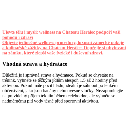
Ulevte tělu i mysli: wellness na Chateau Herálec podpoří vaši
pohodu i zdraví
Objevte jedinečné wellness procedury, luxusní zámecké pokoje
a kulinářské zážitky na Chateau Herálec. Dopřejte si ubytování
na zámku, které zlepší vaše fyzické i duševní zdraví.
Vhodná strava a hydratace
Důležitá je i správná strava a hydratace. Pokud se chystáte na
trénink, vyhněte se těžkým jídlům alespoň 1,5 až 2 hodiny před
aktivitou. Pokud máte pocit hladu, ideální je sáhnout po lehkém
občerstvení, jako jsou banány nebo ovesné vločky. Nezapomínejte
na pravidelný příjem tekutin během celého dne, ale vyhněte se
nadměrnému pití vody těsně před sportovní aktivitou.