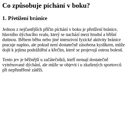
Co způsobuje píchání v boku?
1. Přetížení bránice
Jednou z nejčastějších příčin píchání v boku je přetížení bránice,
hlavního dýchacího svalu, který se nachází mezi hrudní a břišní
dutinou. Během běhu nebo jiné intenzivní fyzické aktivity bránice
pracuje naplno, ale pokud není dostatečně zásobena kyslíkem, může
dojít k jejímu podráždění a křečím, které se projevují ostrou bolestí.
Tento jev je běžnější u začátečníků, kteří nemají dostatečně
vytrénované dýchání, ale může se objevit i u zkušených sportovců
při nepřiměřené zátěži.