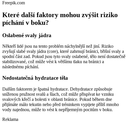
Freepik.com
Které další faktory mohou zvýšit riziko
píchání v boku?
Oslabené svaly jádra
Někteří lidé jsou na tento problém náchylnější než jiní. Riziko
zvyšují slabé svaly jádra (core), které zahrnují bránici, břišní svaly a
spodní část zad. Pokud jsou tyto svaly oslabené, tělo není dostatečně
stabilizované, což může vést k většímu tlaku na bránici a
následnému píchání.
Nedostatečná hydratace těla
Dalším faktorem je špatná hydratace. Dehydratace způsobuje
sníženou pružnost svalů a šlach, což může přispívat ke vzniku
svalových křečí a bolesti v oblasti bránice. Pokud během dne
přijímáte málo tekutin nebo před tréninkem vypijete příliš mnoho
vody najednou, může to vést k nepříjemným pocitům v boku.
Reklama