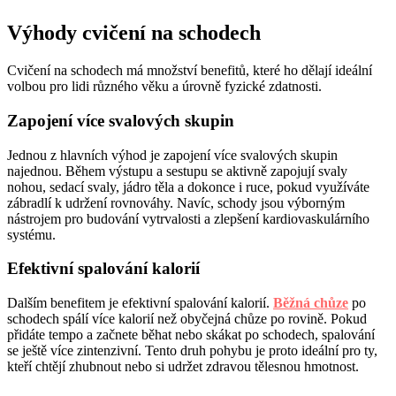
Výhody cvičení na schodech
Cvičení na schodech má množství benefitů, které ho dělají ideální
volbou pro lidi různého věku a úrovně fyzické zdatnosti.
Zapojení více svalových skupin
Jednou z hlavních výhod je zapojení více svalových skupin
najednou. Během výstupu a sestupu se aktivně zapojují svaly
nohou, sedací svaly, jádro těla a dokonce i ruce, pokud využíváte
zábradlí k udržení rovnováhy. Navíc, schody jsou výborným
nástrojem pro budování vytrvalosti a zlepšení kardiovaskulárního
systému.
Efektivní spalování kalorií
Dalším benefitem je efektivní spalování kalorií.
Běžná chůze
po
schodech spálí více kalorií než obyčejná chůze po rovině. Pokud
přidáte tempo a začnete běhat nebo skákat po schodech, spalování
se ještě více zintenzivní. Tento druh pohybu je proto ideální pro ty,
kteří chtějí zhubnout nebo si udržet zdravou tělesnou hmotnost.