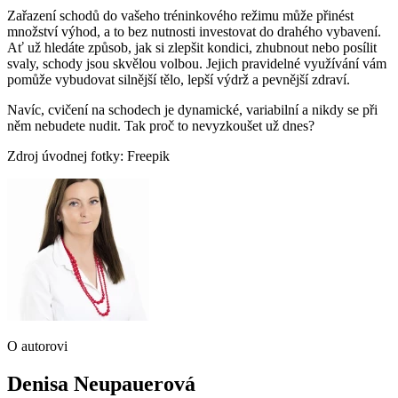
Zařazení schodů do vašeho tréninkového režimu může přinést
množství výhod, a to bez nutnosti investovat do drahého vybavení.
Ať už hledáte způsob, jak si zlepšit kondici, zhubnout nebo posílit
svaly, schody jsou skvělou volbou. Jejich pravidelné využívání vám
pomůže vybudovat silnější tělo, lepší výdrž a pevnější zdraví.
Navíc, cvičení na schodech je dynamické, variabilní a nikdy se při
něm nebudete nudit. Tak proč to nevyzkoušet už dnes?
Zdroj úvodnej fotky: Freepik
O autorovi
Denisa Neupauerová