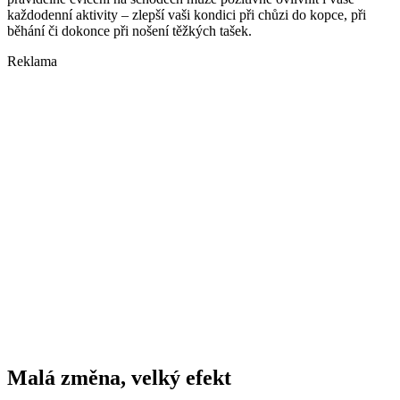
každodenní aktivity – zlepší vaši kondici při chůzi do kopce, při
běhání či dokonce při nošení těžkých tašek.
Reklama
Malá změna, velký efekt