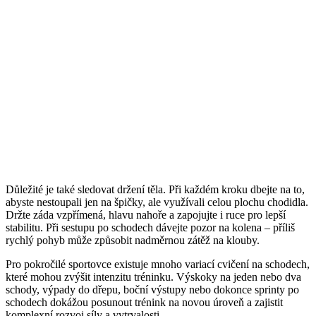
Důležité je také sledovat držení těla. Při každém kroku dbejte na to,
abyste nestoupali jen na špičky, ale využívali celou plochu chodidla.
Držte záda vzpřímená, hlavu nahoře a zapojujte i ruce pro lepší
stabilitu. Při sestupu po schodech dávejte pozor na kolena – příliš
rychlý pohyb může způsobit nadměrnou zátěž na klouby.
Pro pokročilé sportovce existuje mnoho variací cvičení na schodech,
které mohou zvýšit intenzitu tréninku. Výskoky na jeden nebo dva
schody, výpady do dřepu, boční výstupy nebo dokonce sprinty po
schodech dokážou posunout trénink na novou úroveň a zajistit
komplexní rozvoj síly a vytrvalosti.