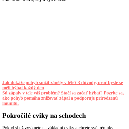
Jak dokáže pohyb snížit záněty v těle? 3 důvody, proč byste se
měli hýbat každý den
Sú zápaly v tele váš problém? Stačí sa začať hýbať! Pozrite sa,
ako pohyb pomáha znižovať zápal a podporuje prirodzenú
imunitu.
Pokročilé cviky na schodech
Pokud si už zvyknete na základní cviky a chcete své tréninky