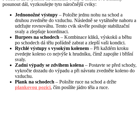
posunout dál, vyzkoušejte tyto náročnější cviky:
Jednonožné výstupy
– Položte jednu nohu na schod a
druhou zvedněte do vzduchu. Následně se vytáhněte nahoru a
udržujte rovnováhu. Tento cvik skvěle posiluje stabilizační
svaly a zlepšuje koordinaci.
Burpees na schodech
– Kombinace kliků, výskoků a běhu
po schodech dá tělu pořádně zabrat a zlepší vaši kondici.
Rychlé výstupy s vysokým kolenem
– Při každém kroku
zvedejte koleno co nejvýše k hrudníku, čímž zapojíte i břišní
svaly.
Zadní výpady se zdvihem kolena
– Postavte se před schody,
vykročte dozadu do výpadu a při návratu zvedněte koleno do
vzduchu.
Plank na schodech
– Položte ruce na schod a držte
plankovou pozici
, čím posílíte jádro těla a ruce.