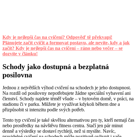
Kdy je nejlepší čas na cvičení? Odpověď tě překvapí!
Plánujete začít cvičit a formovat postavu, ale nevíte, kdy a jak
začít? Kdy je nejlepší čas na cvičení – ráno nebo večer – se
dozvíte v článku!
Schody jako dostupná a bezplatná
posilovna
Jednou z největších výhod cvičení na schodech je jeho dostupnost.
Na rozdíl od posilovny nepotřebujete žádne speciální vybavení ani
členství. Schody najdete téměř všude – v bytovém domě, v práci, na
stadionu či v parku. Můžete je využívat kdykoli během dne a
přizpůsobit si intenzitu podle svých potřeb.
Tento typ cvičení je také skvělou alternativou pro ty, kteří nemají čas
nebo prostředky na návštěvu fitness centra. Stačí jen pár minut
denně a výsledky se dostaví rychleji, než si myslíte. Navíc,
pravidelné cvičení na schodech může pozitivně ovlivnit i vaše