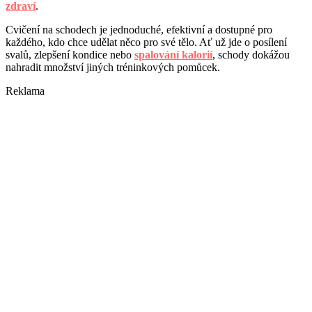
zdraví
.
Cvičení na schodech je jednoduché, efektivní a dostupné pro
každého, kdo chce udělat něco pro své tělo. Ať už jde o posílení
svalů, zlepšení kondice nebo
spalování kalorií
, schody dokážou
nahradit množství jiných tréninkových pomůcek.
Reklama