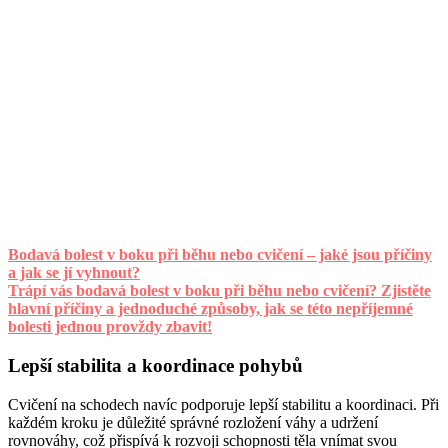
Bodavá bolest v boku při běhu nebo cvičení – jaké jsou příčiny
a jak se jí vyhnout?
Trápí vás bodavá bolest v boku při běhu nebo cvičení? Zjistěte
hlavní příčiny a jednoduché způsoby, jak se této nepříjemné
bolesti jednou provždy zbavit!
Lepší stabilita a koordinace pohybů
Cvičení na schodech navíc podporuje lepší stabilitu a koordinaci. Při
každém kroku je důležité správné rozložení váhy a udržení
rovnováhy, což přispívá k rozvoji schopnosti těla vnímat svou