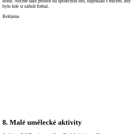
honit. Nechte také prostor na společnou hru, například s míčem, aby
bylo kde si zahrát fotbal.
Reklama
8. Malé umělecké aktivity