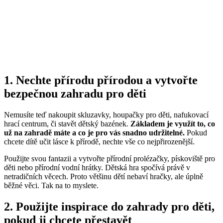
1. Nechte přírodu přírodou a vytvořte
bezpečnou zahradu pro děti
Nemusíte teď nakoupit skluzavky, houpačky pro děti, nafukovací
hrací centrum, či stavět dětský bazének.
Základem je využít to, co
už na zahradě máte a co je pro vás snadno udržitelné.
Pokud
chcete dítě učit lásce k přírodě, nechte vše co nejpřirozenější.
Použijte svou fantazii a vytvořte přírodní prolézačky, pískoviště pro
děti nebo přírodní vodní hrátky. Dětská hra spočívá právě v
netradičních věcech. Proto většinu dětí nebaví hračky, ale úplně
běžné věci. Tak na to myslete.
2. Použijte inspirace do zahrady pro děti,
pokud ji chcete přestavět