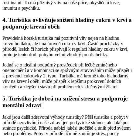
rostlinami. To má příznivý vliv na naše plíce, okysličení krve,
imunitu a psychiku.
4. Turistika ovlivňuje snížení hladiny cukru v krvi a
podporuje krevní oběh
Pravidelná horská turistika má pozitivní vliv nejen na hladinu
krevního tlaku, ale i na úroveň cukru v krvi. Časté procházky v
přírodě, lesích či horách přispívají k regulaci hladiny cukru v krvi,
proto je tento druh pohybu velmi vhodný pro diabetiky.
Jedná se o ideální podpůrný prostředek při léčbě zmíněného
onemocnění a v kombinaci se správným stravováním může přispět i
k prevenci cukrovky 2. typu. Turistika má kromě toho blahodárný
vliv na krevní oběh, může přispět k lepšímu prokrvení dolních
končetin a zlepšení stavu při problémech s křečovými žilami.
5. Turistika je dobrá na snížení stresu a podporuje
mentální zdraví
Jaké jsou další zdravotní výhody turistiky? Pěší turistika a pobyt v
přírodě neovlivňují naše zdraví jen po fyzické stránce, ale také po
stránce psychické. Příroda nabízí jakési útočiště a únik před světem
nebo problémy. Pobyt v přírodě účinně zmírňuje stres, pocity