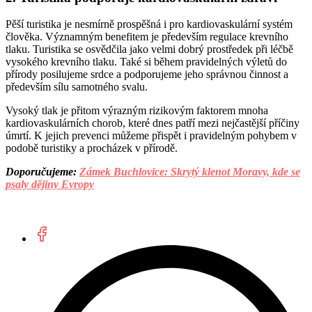
Pěší turistika je nesmírně prospěšná i pro kardiovaskulární systém
člověka. Významným benefitem je především regulace krevního
tlaku. Turistika se osvědčila jako velmi dobrý prostředek při léčbě
vysokého krevního tlaku. Také si během pravidelných výletů do
přírody posilujeme srdce a podporujeme jeho správnou činnost a
především sílu samotného svalu.
Vysoký tlak je přitom výrazným rizikovým faktorem mnoha
kardiovaskulárních chorob, které dnes patří mezi nejčastější příčiny
úmrtí. K jejich prevenci můžeme přispět i pravidelným pohybem v
podobě turistiky a procházek v přírodě.
Doporučujeme:
Zámek Buchlovice: Skrytý klenot Moravy, kde se
psaly dějiny Evropy