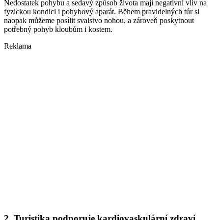
Nedostatek pohybu a sedavý způsob života mají negativní vliv na
fyzickou kondici i pohybový aparát. Během pravidelných túr si
naopak můžeme posílit svalstvo nohou, a zároveň poskytnout
potřebný pohyb kloubům i kostem.
Reklama
2. Turistika podporuje kardiovaskulární zdraví