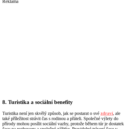
Reklama
8. Turistika a sociální benefity
Turistika není jen skvělý způsob, jak se postarat o své
zdraví
, ale
také příležitost strávit čas s rodinou a přáteli. Společné výlety do
přírody mohou posílit sociální vazby, protože během túr je dostatek
času na rozhovory a společné zážitky. Pravidelné trávení času v