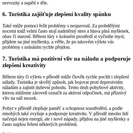
nervozity a napětí v těle.
6. Turistika zajišťuje zlepšení kvality spánku
Také může pomoci řešit problémy s nespavostí. Za probdělými
nocemi totiž velmi často stojí nadměrný stres a hlava plná myšlenek,
obav či starostí. Během túry v krásném prostředí si vyčistíte mysl,
přijdete na jiné myšlenky, a věřte, že po takovém výletu vás
problémy s usínáním rychle přejdou.
7. Turistika má pozitivní vliv na náladu a podporuje
zlepšení kreativity
Během túry či výletu v přírodě může člověk rychle pocítit i zlepšení
nálady. Turistika je skvělý způsob, jak bojovat proti depresivním
náladám a zajistit duševní pohodu. Tento druh pohybové aktivity,
kterou můžeme zároveň označit za aktivní odpočinek, má příznivý
vliv na náš mozek.
Pobyt v přírodě zlepšuje paměť a schopnost soustředění, a podle
mnohých také zvyšuje a podporuje kreativitu. V přírodě mnoho lidí
načerpá nejen energii, ale i nové nápady, přijdou na jiné myšlenky a
často najdou řešení některých problémů.