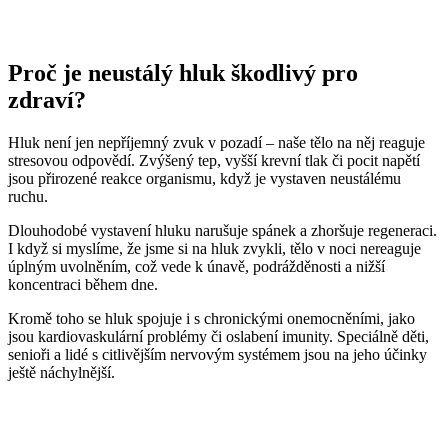
Proč je neustálý hluk škodlivý pro
zdraví?
Hluk není jen nepříjemný zvuk v pozadí – naše tělo na něj reaguje
stresovou odpovědí. Zvýšený tep, vyšší krevní tlak či pocit napětí
jsou přirozené reakce organismu, když je vystaven neustálému
ruchu.
Dlouhodobé vystavení hluku narušuje spánek a zhoršuje regeneraci.
I když si myslíme, že jsme si na hluk zvykli, tělo v noci nereaguje
úplným uvolněním, což vede k únavě, podrážděnosti a nižší
koncentraci během dne.
Kromě toho se hluk spojuje i s chronickými onemocněními, jako
jsou kardiovaskulární problémy či oslabení imunity. Speciálně děti,
senioři a lidé s citlivějším nervovým systémem jsou na jeho účinky
ještě náchylnější.