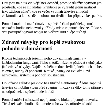
Děti jsou na hluk citlivější než dospělí, proto je důležité vytvořit jim
prostředí, kde se cítí klidně. Praktické je vyhradit jednu místnost
jako „tichou zónu“, kde se večer vypínají televize a hlučná
elektronika a kde se děti mohou soustředit nebo připravit ke spánku.
Pomoci mohou i malé rituály – společné čtení pohádek, jemná
relaxační hudba nebo zvuky přírody místo zapnuté televize. Takto si
děti postupně vytvoří návyk na večerní klid a lépe usínají.
Zdravé návyky pro lepší zvukovou
pohodu v domácnosti
Kromě technických řešení mnoho dokáží i malé změny v
každodenním fungování. Ticho si totiž můžeme pěstovat stejně jako
jiné zdravé návyky. Najděte si během dne chvíli úplného ticha – bez
televize, hudby či podcastů. Krátké „pauzy od zvuků“ uleví
nervovému systému a podpoří soustředění.
Do ložnice zařaďte pravidlo bez hlučné elektroniky. Žádná zapnutá
televize či mobilní videa před spaním – mozek se díky tomu připraví
na odpočinek a spánek bude hlubší.
Pomoci může i nahrazení nepříjemného hluku příjemnými zvuky.
Tichá relaxační hudba, šum moře nebo zvuky přírody působí