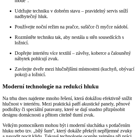
mode“.
Udržujte techniku v dobrém stavu – pravidelný servis sníží
nadbytečný hluk.
Používejte noční režim na pračce, sušičce či myčce nádobí.
Rozmístěte techniku tak, aby nestála u stěn sousedících s
ložnicí.
Dopřejte interiéru více textilií – závěsy, koberce a čalouněný
nábytek pohlcují zvuk.
Zavírejte dveře mezi hlučnějšími místnostmi (kuchyň, obývací
pokoj) a ložnicí.
Moderní technologie na redukci hluku
Na trhu dnes najdeme mnoho řešení, která dokážou efektivně snížit
hlučnost v interiéru. Mezi praktická patří akustické panely, pěnové
podložky či speciální paravany, které se dají snadno přizpůsobit
designu domácnosti a přitom citelně tlumí zvuk.
Velkým pomocníkem mohou být i moderní sluchátka s potlačením
hluku nebo tzv. „bílý šum“, který dokáže překrýt nepříjemné zvuky
a navodit pocit klidu. Takové technologie oceníte zejména při práci