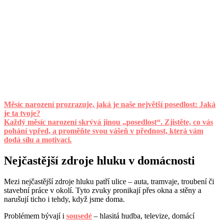
Měsíc narození prozrazuje, jaká je naše největší posedlost: Jaká
je ta tvoje?
Každý měsíc narození skrývá jinou „posedlost“. Zjistěte, co vás
pohání vpřed, a proměňte svou vášeň v přednost, která vám
dodá sílu a motivaci.
Nejčastější zdroje hluku v domácnosti
Mezi nejčastější zdroje hluku patří ulice – auta, tramvaje, troubení či
stavební práce v okolí. Tyto zvuky pronikají přes okna a stěny a
narušují ticho i tehdy, když jsme doma.
Problémem bývají i
sousedé
– hlasitá hudba, televize, domácí