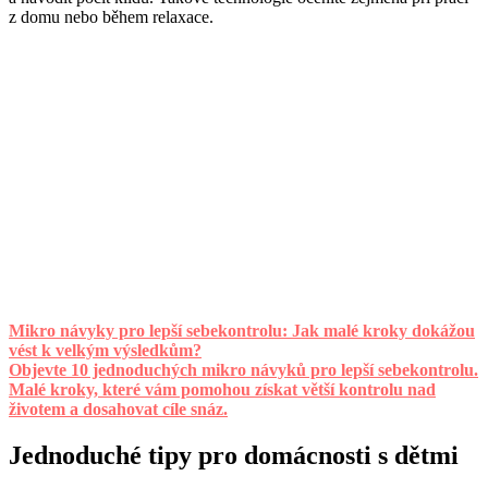
z domu nebo během relaxace.
Mikro návyky pro lepší sebekontrolu: Jak malé kroky dokážou
vést k velkým výsledkům?
Objevte 10 jednoduchých mikro návyků pro lepší sebekontrolu.
Malé kroky, které vám pomohou získat větší kontrolu nad
životem a dosahovat cíle snáz.
Jednoduché tipy pro domácnosti s dětmi