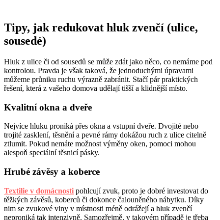
Tipy, jak redukovat hluk zvenčí (ulice,
sousedé)
Hluk z ulice či od sousedů se může zdát jako něco, co nemáme pod
kontrolou. Pravda je však taková, že jednoduchými úpravami
můžeme průniku ruchu výrazně zabránit. Stačí pár praktických
řešení, která z vašeho domova udělají tišší a klidnější místo.
Kvalitní okna a dveře
Nejvíce hluku proniká přes okna a vstupní dveře. Dvojité nebo
trojité zasklení, těsnění a pevné rámy dokážou ruch z ulice citelně
ztlumit. Pokud nemáte možnost výměny oken, pomoci mohou
alespoň speciální těsnicí pásky.
Hrubé závěsy a koberce
Textilie v domácnosti
pohlcují zvuk, proto je dobré investovat do
těžkých závěsů, koberců či dokonce čalouněného nábytku. Díky
nim se zvukové vlny v místnosti méně odrážejí a hluk zvenčí
neproniká tak intenzivně. Samozřejmě, v takovém případě je třeba