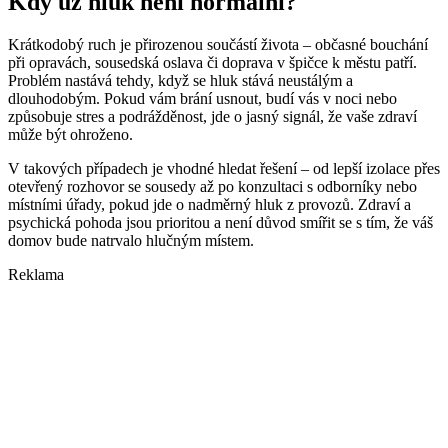
Kdy už hluk není normální?
Krátkodobý ruch je přirozenou součástí života – občasné bouchání
při opravách, sousedská oslava či doprava v špičce k městu patří.
Problém nastává tehdy, když se hluk stává neustálým a
dlouhodobým. Pokud vám brání usnout, budí vás v noci nebo
způsobuje stres a podrážděnost, jde o jasný signál, že vaše zdraví
může být ohroženo.
V takových případech je vhodné hledat řešení – od lepší izolace přes
otevřený rozhovor se sousedy až po konzultaci s odborníky nebo
místními úřady, pokud jde o nadměrný hluk z provozů. Zdraví a
psychická pohoda jsou prioritou a není důvod smířit se s tím, že váš
domov bude natrvalo hlučným místem.
Reklama