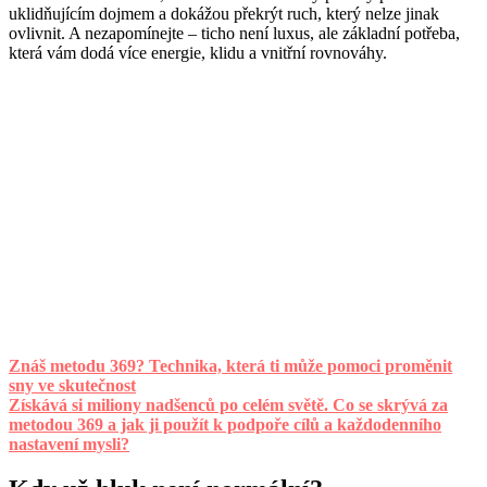
uklidňujícím dojmem a dokážou překrýt ruch, který nelze jinak
ovlivnit. A nezapomínejte – ticho není luxus, ale základní potřeba,
která vám dodá více energie, klidu a vnitřní rovnováhy.
Znáš metodu 369? Technika, která ti může pomoci proměnit
sny ve skutečnost
Získává si miliony nadšenců po celém světě. Co se skrývá za
metodou 369 a jak ji použít k podpoře cílů a každodenního
nastavení mysli?