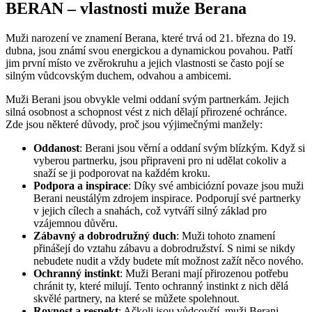
BERAN – vlastnosti muže Berana
Muži narození ve znamení Berana, které trvá od 21. března do 19.
dubna, jsou známí svou energickou a dynamickou povahou. Patří
jim první místo ve zvěrokruhu a jejich vlastnosti se často pojí se
silným vůdcovským duchem, odvahou a ambicemi.
Muži Berani jsou obvykle velmi oddaní svým partnerkám. Jejich
silná osobnost a schopnost vést z nich dělají přirozené ochránce.
Zde jsou některé důvody, proč jsou výjimečnými manžely:
Oddanost
: Berani jsou věrní a oddaní svým blízkým. Když si
vyberou partnerku, jsou připraveni pro ni udělat cokoliv a
snaží se ji podporovat na každém kroku.
Podpora a inspirace
: Díky své ambiciózní povaze jsou muži
Berani neustálým zdrojem inspirace. Podporují své partnerky
v jejich cílech a snahách, což vytváří silný základ pro
vzájemnou důvěru.
Zábavný a dobrodružný duch
: Muži tohoto znamení
přinášejí do vztahu zábavu a dobrodružství. S nimi se nikdy
nebudete nudit a vždy budete mít možnost zažít něco nového.
Ochranný instinkt
: Muži Berani mají přirozenou potřebu
chránit ty, které milují. Tento ochranný instinkt z nich dělá
skvělé partnery, na které se můžete spolehnout.
Rovnost a respekt
: Ačkoli jsou vůdcovští, muži Berani