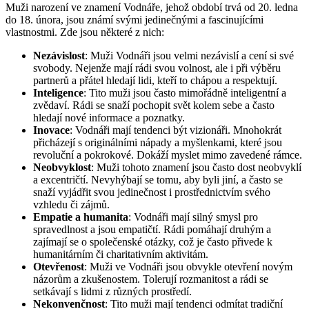
Muži narození ve znamení Vodnáře, jehož období trvá od 20. ledna
do 18. února, jsou známí svými jedinečnými a fascinujícími
vlastnostmi. Zde jsou některé z nich:
Nezávislost
: Muži Vodnáři jsou velmi nezávislí a cení si své
svobody. Nejenže mají rádi svou volnost, ale i při výběru
partnerů a přátel hledají lidi, kteří to chápou a respektují.
Inteligence
: Tito muži jsou často mimořádně inteligentní a
zvědaví. Rádi se snaží pochopit svět kolem sebe a často
hledají nové informace a poznatky.
Inovace
: Vodnáři mají tendenci být vizionáři. Mnohokrát
přicházejí s originálními nápady a myšlenkami, které jsou
revoluční a pokrokové. Dokáží myslet mimo zavedené rámce.
Neobvyklost
: Muži tohoto znamení jsou často dost neobvyklí
a excentričtí. Nevyhýbají se tomu, aby byli jiní, a často se
snaží vyjádřit svou jedinečnost i prostřednictvím svého
vzhledu či zájmů.
Empatie a humanita
: Vodnáři mají silný smysl pro
spravedlnost a jsou empatičtí. Rádi pomáhají druhým a
zajímají se o společenské otázky, což je často přivede k
humanitárním či charitativním aktivitám.
Otevřenost
: Muži ve Vodnáři jsou obvykle otevření novým
názorům a zkušenostem. Tolerují rozmanitost a rádi se
setkávají s lidmi z různých prostředí.
Nekonvenčnost
: Tito muži mají tendenci odmítat tradiční