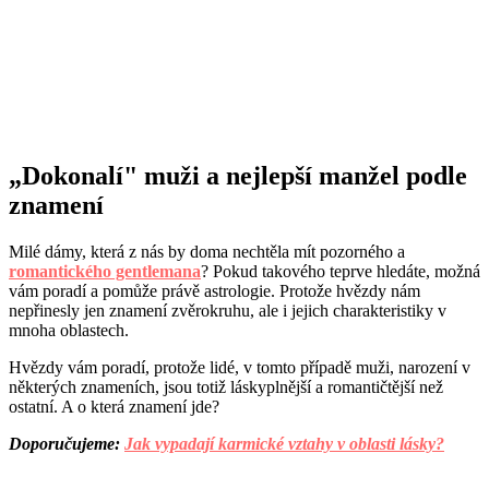
„Dokonalí" muži a nejlepší manžel podle
znamení
Milé dámy, která z nás by doma nechtěla mít pozorného a
romantického gentlemana
? Pokud takového teprve hledáte, možná
vám poradí a pomůže právě astrologie. Protože hvězdy nám
nepřinesly jen znamení zvěrokruhu, ale i jejich charakteristiky v
mnoha oblastech.
Hvězdy vám poradí, protože lidé, v tomto případě muži, narození v
některých znameních, jsou totiž láskyplnější a romantičtější než
ostatní. A o která znamení jde?
Doporučujeme:
Jak vypadají karmické vztahy v oblasti lásky?