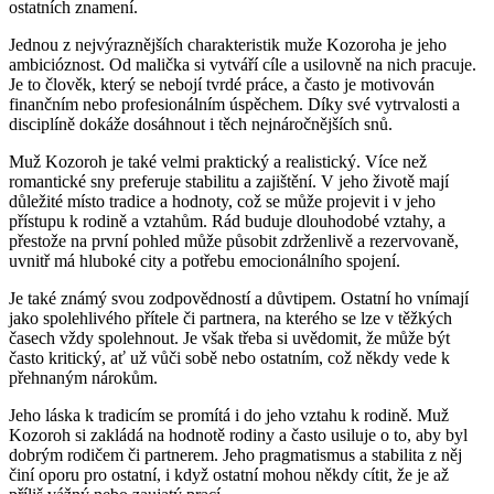
ostatních znamení.
Jednou z nejvýraznějších charakteristik muže Kozoroha je jeho
ambicióznost. Od malička si vytváří cíle a usilovně na nich pracuje.
Je to člověk, který se nebojí tvrdé práce, a často je motivován
finančním nebo profesionálním úspěchem. Díky své vytrvalosti a
disciplíně dokáže dosáhnout i těch nejnáročnějších snů.
Muž Kozoroh je také velmi praktický a realistický. Více než
romantické sny preferuje stabilitu a zajištění. V jeho životě mají
důležité místo tradice a hodnoty, což se může projevit i v jeho
přístupu k rodině a vztahům. Rád buduje dlouhodobé vztahy, a
přestože na první pohled může působit zdrženlivě a rezervovaně,
uvnitř má hluboké city a potřebu emocionálního spojení.
Je také známý svou zodpovědností a důvtipem. Ostatní ho vnímají
jako spolehlivého přítele či partnera, na kterého se lze v těžkých
časech vždy spolehnout. Je však třeba si uvědomit, že může být
často kritický, ať už vůči sobě nebo ostatním, což někdy vede k
přehnaným nárokům.
Jeho láska k tradicím se promítá i do jeho vztahu k rodině. Muž
Kozoroh si zakládá na hodnotě rodiny a často usiluje o to, aby byl
dobrým rodičem či partnerem. Jeho pragmatismus a stabilita z něj
činí oporu pro ostatní, i když ostatní mohou někdy cítit, že je až