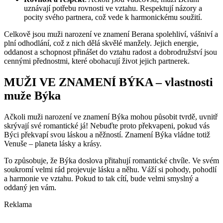
uznávají potřebu rovnosti ve vztahu. Respektují názory a
pocity svého partnera, což vede k harmonickému soužití.
Celkově jsou muži narození ve znamení Berana spolehliví, vášniví a
plní odhodlání, což z nich dělá skvělé manžely. Jejich energie,
oddanost a schopnost přinášet do vztahu radost a dobrodružství jsou
cennými přednostmi, které obohacují život jejich partnerek.
MUŽI VE ZNAMENÍ BÝKA – vlastnosti
muže Býka
Ačkoli muži narození ve znamení Býka mohou působit tvrdě, uvnitř
skrývají své romantické já! Nebuďte proto překvapeni, pokud vás
Býci překvapí svou láskou a něžností. Znamení Býka vládne totiž
Venuše – planeta lásky a krásy.
To způsobuje, že Býka doslova přitahují romantické chvíle. Ve svém
soukromí velmi rád projevuje lásku a něhu. Váží si pohody, pohodlí
a harmonie ve vztahu. Pokud to tak cítí, bude velmi smyslný a
oddaný jen vám.
Reklama