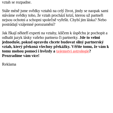
vztah se rozpadne.
Stále méně jsme svědky vztahů na celý život, jindy se naopak sami
stáváme svědky toho, že vztah prochází krizí, kterou už partneři
nejsou ochotni a schopni společně vyřešit. Chybí jim láska? Nebo
postrádají vzájemné porozumění?
Jak říkají někteří experti na vztahy, klíčem k úspěchu je pochopit a
odhalit jazyk lásky vašeho partnera či partnerky.
Jde to velmi
jednoduše, pokud opravdu chcete budovat silný partnerský
vztah, který překoná všechny překážky. Věříte tomu, že vám k
tomu mohou pomoci i hvězdy a
tajemství astrologie
?
Prozradíme vám více!
Reklama