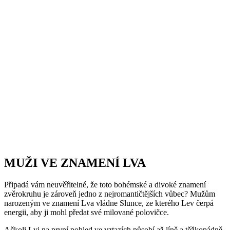
MUŽI VE ZNAMENÍ LVA
Připadá vám neuvěřitelné, že toto bohémské a divoké znamení
zvěrokruhu je zároveň jedno z nejromantičtějších vůbec? Mužům
narozeným ve znamení Lva vládne Slunce, ze kterého Lev čerpá
energii, aby ji mohl předat své milované polovičce.
Ačkoli Lvi na první pohled ve vztazích působí až líně a těžkopádně,