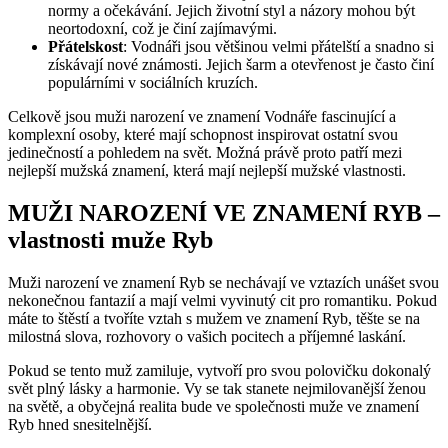
normy a očekávání. Jejich životní styl a názory mohou být
neortodoxní, což je činí zajímavými.
Přátelskost
: Vodnáři jsou většinou velmi přátelští a snadno si
získávají nové známosti. Jejich šarm a otevřenost je často činí
populárními v sociálních kruzích.
Celkově jsou muži narození ve znamení Vodnáře fascinující a
komplexní osoby, které mají schopnost inspirovat ostatní svou
jedinečností a pohledem na svět. Možná právě proto patří mezi
nejlepší mužská znamení, která mají nejlepší mužské vlastnosti.
MUŽI NAROZENÍ VE ZNAMENÍ RYB –
vlastnosti muže Ryb
Muži narození ve znamení Ryb se nechávají ve vztazích unášet svou
nekonečnou fantazií a mají velmi vyvinutý cit pro romantiku. Pokud
máte to štěstí a tvoříte vztah s mužem ve znamení Ryb, těšte se na
milostná slova, rozhovory o vašich pocitech a příjemné laskání.
Pokud se tento muž zamiluje, vytvoří pro svou polovičku dokonalý
svět plný lásky a harmonie. Vy se tak stanete nejmilovanější ženou
na světě, a obyčejná realita bude ve společnosti muže ve znamení
Ryb hned snesitelnější.