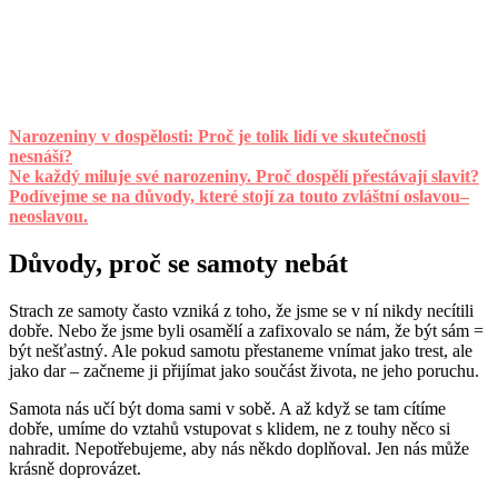
Narozeniny v dospělosti: Proč je tolik lidí ve skutečnosti
nesnáší?
Ne každý miluje své narozeniny. Proč dospělí přestávají slavit?
Podívejme se na důvody, které stojí za touto zvláštní oslavou–
neoslavou.
Důvody, proč se samoty nebát
Strach ze samoty často vzniká z toho, že jsme se v ní nikdy necítili
dobře. Nebo že jsme byli osamělí a zafixovalo se nám, že být sám =
být nešťastný. Ale pokud samotu přestaneme vnímat jako trest, ale
jako dar – začneme ji přijímat jako součást života, ne jeho poruchu.
Samota nás učí být doma sami v sobě. A až když se tam cítíme
dobře, umíme do vztahů vstupovat s klidem, ne z touhy něco si
nahradit. Nepotřebujeme, aby nás někdo doplňoval. Jen nás může
krásně doprovázet.