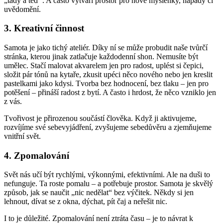
„tady a teď“. A často vytváří prostor pro nové myšlenky, nápady či
uvědomění.
3. Kreativní činnost
Samota je jako tichý ateliér. Díky ní se může probudit naše tvůrčí
stránka, kterou jinak zatlačuje každodenní shon. Nemusíte být
umělec. Stačí malovat akvarelem jen pro radost, uplést si čepici,
složit pár tónů na kytaře, zkusit upéci něco nového nebo jen kreslit
pastelkami jako kdysi. Tvorba bez hodnocení, bez tlaku – jen pro
potěšení – přináší radost z bytí. A často i hrdost, že něco vzniklo jen
z vás.
Tvořivost je přirozenou součástí člověka. Když ji aktivujeme,
rozvíjíme své sebevyjádření, zvyšujeme sebedůvěru a zjemňujeme
vnitřní svět.
4. Zpomalování
Svět nás učí být rychlými, výkonnými, efektivními. Ale na duši to
nefunguje. Ta roste pomalu – a potřebuje prostor. Samota je skvělý
způsob, jak se naučit „nic nedělat“ bez výčitek. Někdy si jen
lehnout, dívat se z okna, dýchat, pít čaj a neřešit nic.
I to je důležité. Zpomalování není ztráta času – je to návrat k