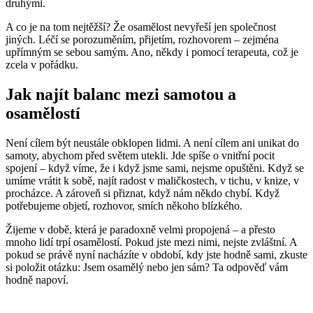
druhými.
A co je na tom nejtěžší? Že osamělost nevyřeší jen společnost
jiných. Léčí se porozuměním, přijetím, rozhovorem – zejména
upřímným se sebou samým. Ano, někdy i pomocí terapeuta, což je
zcela v pořádku.
Jak najít balanc mezi samotou a
osamělostí
Není cílem být neustále obklopen lidmi. A není cílem ani unikat do
samoty, abychom před světem utekli. Jde spíše o vnitřní pocit
spojení – když víme, že i když jsme sami, nejsme opuštěni. Když se
umíme vrátit k sobě, najít radost v maličkostech, v tichu, v knize, v
procházce. A zároveň si přiznat, když nám někdo chybí. Když
potřebujeme objetí, rozhovor, smích někoho blízkého.
Žijeme v době, která je paradoxně velmi propojená – a přesto
mnoho lidí trpí osamělostí. Pokud jste mezi nimi, nejste zvláštní. A
pokud se právě nyní nacházíte v období, kdy jste hodně sami, zkuste
si položit otázku: Jsem osamělý nebo jen sám? Ta odpověď vám
hodně napoví.