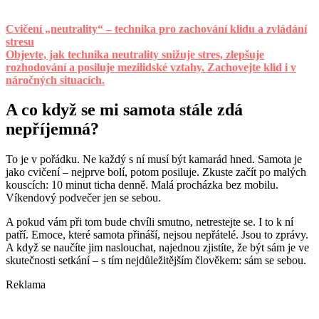
Cvičení „neutrality“ – technika pro zachování klidu a zvládání
stresu
Objevte, jak technika neutrality snižuje stres, zlepšuje
rozhodování a posiluje mezilidské vztahy. Zachovejte klid i v
náročných situacích.
A co když se mi samota stále zdá
nepříjemná?
To je v pořádku. Ne každý s ní musí být kamarád hned. Samota je
jako cvičení – nejprve bolí, potom posiluje. Zkuste začít po malých
kouscích: 10 minut ticha denně. Malá procházka bez mobilu.
Víkendový podvečer jen se sebou.
A pokud vám při tom bude chvíli smutno, netrestejte se. I to k ní
patří. Emoce, které samota přináší, nejsou nepřátelé. Jsou to zprávy.
A když se naučíte jim naslouchat, najednou zjistíte, že být sám je ve
skutečnosti setkání – s tím nejdůležitějším člověkem: sám se sebou.
Reklama