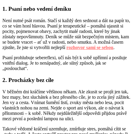
1. Psaní nebo vedení deníku
Není nutné psát román. Stačí si každý den sednout a dát na papír to,
co se vám honí hlavou. Psaní je terapeutické – pomáhá ujasnit si
pocity, pojmenovat obavy, zachytit malé radosti, které by jinak
zůstaly nepovšimnuty. Deník se může stát bezpečným místem, kam
se budete vracet – ať už v radosti, nebo smutku. A možná časem
zjistíte, že jste si vytvořili nejlepší
rozhovor sami se sebou
.
Psaní prohlubuje sebereflexi, učí nás být k sobě upřímní a posiluje
vnitřní dialog. Je to nenápadný, ale silný způsob, jak se
„poslouchat“.
2. Procházky bez cíle
V běžném dni kráčíme většinou někam. Ale zkusit se projít jen tak,
bez mapy, bez sluchátek a bez přesného cíle, je to zcela jiný zážitek.
Jen vy a cesta. Vnímat šumění listí, zvuky města nebo lesa, pocit
vlastních nohou na zemi. Nejde o sport ani výkon, ale o návrat k
přítomnosti – k sobě. Někdy nejdůležitější odpovědi přijdou právě
mezi první a poslední lampou na ulici.
Takové vědomé kráčení uzemňuje, zmírňuje stres, pomáhá cítit se