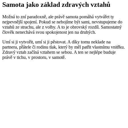
Samota jako základ zdravých vztahů
Možná to zní paradoxně, ale právě samota pomáhá vytvářet ty
nejpevnější spojení. Pokud se nebojíme být sami, nevstupujeme do
vztahů ze strachu, ale z volby. A to je obrovský rozdíl. Samostatný
člověk nenechává svou spokojenost jen na druhých.
Umí si ji vytvořit, umí si ji pěstovat. A díky tomu neklade na
partnera, přátele či rodinu tlak, který by měl patřit vlastnímu vnitřku.
Zdravý vztah začíná vztahem se sebou. A ten se nejlépe buduje
právě v tichu, v prostoru, v samotě.