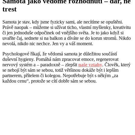
Samota jako vědomé rozhodnutí – dar, ne
trest
Samota je stav, kdy jsme fyzicky sami, ale necítíme se opuštěni.
Právě naopak – můžeme si užívat ticho, vlastní myšlenky, kreativitu
či jen jednoduše odpočinek od vnějšího světa. Je to jako když si
uvaříte čaj, sednete si na balkon a díváte se do korun stromů. Nikdo
nevolá, nikdo nic nechce. Jen vy a váš moment.
Psychologové říkají, že vědomá samota je důležitou součástí
duševní hygieny. Pomáhá nám zpracovat emoce, regenerovat
nervový systém a – paradoxně – zlepšit
naše vztahy
. Člověk, který
se nebojí být sám se sebou, totiž většinou dokáže být i lepším
partnerem, přítelem či kolegou. Nepotřebuje být s někým „za
každou cenu“, protože se cítí dobře sám se sebou.