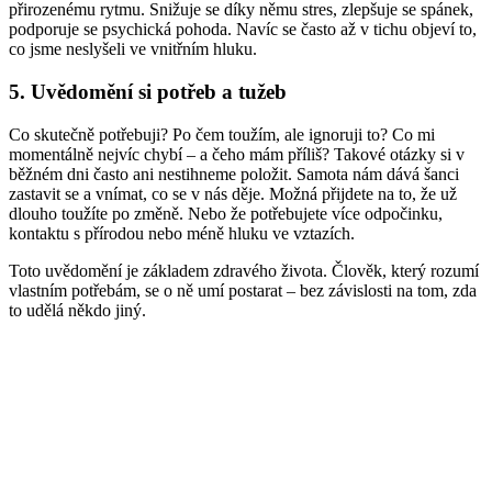
přirozenému rytmu. Snižuje se díky němu stres, zlepšuje se spánek,
podporuje se psychická pohoda. Navíc se často až v tichu objeví to,
co jsme neslyšeli ve vnitřním hluku.
5. Uvědomění si potřeb a tužeb
Co skutečně potřebuji? Po čem toužím, ale ignoruji to? Co mi
momentálně nejvíc chybí – a čeho mám příliš? Takové otázky si v
běžném dni často ani nestihneme položit. Samota nám dává šanci
zastavit se a vnímat, co se v nás děje. Možná přijdete na to, že už
dlouho toužíte po změně. Nebo že potřebujete více odpočinku,
kontaktu s přírodou nebo méně hluku ve vztazích.
Toto uvědomění je základem zdravého života. Člověk, který rozumí
vlastním potřebám, se o ně umí postarat – bez závislosti na tom, zda
to udělá někdo jiný.