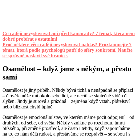
Co raději nevyslovovat ani před kamarády? 7 témat, která není
dobré probírat s ostatními
Proč některé věci raději nevyslovovat nahlas? Prozkoumejte 7
témat, která podle psychologů patří do sféry soukromí. Naučte
se správně nastavit své hranice.
Osamělost – když jsme s někým, a přesto
sami
Osamělost je jiný příběh. Někdy bývá tichá a nenápadně se připlazí
– člověk může mít okolo sebe lidi, ale necítí se skutečně viděn či
slyšen. Jindy je surová a prázdná – zejména když vztah, přátelství
nebo blízkost chybí úplně.
Osamělost je emocionální stav, ve kterém máme pocit odpojení – od
druhých, od sebe, od světa. Někdy vznikne po rozchodu, úmrtí
blízkého, při změně prostředí, ale často i tehdy, když zapomínáme
na to, co nám dělá radost, a přestáváme se rozprávět – se sebou i s