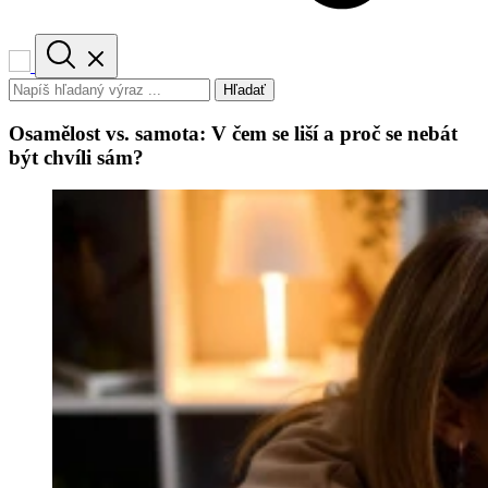
Hľadať
Osamělost vs. samota: V čem se liší a proč se nebát
být chvíli sám?