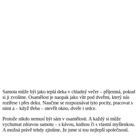
Samota může být jako teplá deka v chladný večer – příjemná, pokud
si ji zvolíme. Osamělost je naopak jako vítr pod dveřmi, který nás
roztřese i přes deku. Naučme se rozpoznávat tyto pocity, pracovat s
nimi a – když třeba – otevřít okno, dveře i srdce.
Protože nikdo nemusí být sám v osamělosti. A každý si může
vychutnat zdravou samotu – s kávou, knihou či s vlastní myšlenkou.
A možná právě tehdy zjistíme, že jsme si tou nejlepší společností.