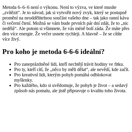
Metoda 6–6–6 není o výkonu. Není to výzva, ve které musíte
„zvítězit“. Je to návod, jak si vytvořit nový zvyk, který se postupně
promění na neoddělitelnou součást vašeho dne – tak jako ranní káva
či večerní čtení. Možná se vám bude prvních pár dní zdát, že to „nic
nedělá“. Ale potom si všimnete, že vás méně bolí záda. Že máte přes
den více energie. Že večer usnete rychleji. A hlavně – že se cítíte
více živý.
Pro koho je metoda 6-6-6 ideální?
Pro zaneprázdněné lidi, kteří nechtějí trávit hodiny ve fitku.
Pro ty, kteří cítí, že „něco by měli dělat“, ale nevědí, kde začít.
Pro kreativní lidi, kterým pohyb pomáhá odblokovat
myšlenky.
Pro každého, kdo si uvědomuje, že pohyb je život – a sedavý
způsob nás pomalu, ale jistě připravuje o kvalitu toho života.