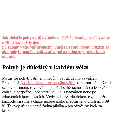
Jak dokáže pohyb snížit záněty v těle? 3 důvody, proč byste se
měli hýbat každý den
Sú zápaly v tele váš problém? Stačí sa začať hýbať! Pozrite sa,
ako pohyb pomáha znižovať zápal a podporuje prirodzenú
imunitu.
Pohyb je důležitý v každém věku
Mýtus, že pohyb patří jen mladým, byl už dávno vyvrácen.
Pravidelná
fyzická aktivita ve starším věku
nám pomáhá udržet si
svalovou hmotu, rovnováhu, paměť i soběstačnost. A co je skvělé –
chůze je bezpečná i pro starší lidi, lidi s nadváhou nebo po
zdravotních komplikacích. Vědci z Harvardu dokonce zjistili, že
každodenní svižná chůze snižuje riziko předčasného úmrtí až o 39
%. Takový účinek nemá žádná pilulka – jen obyčejný krok za
krokem.