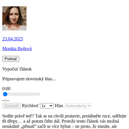
23.04.2025
Monika Bajlová
Prehrať
Vypočuť článok
Pripravujem slovenský hlas...
0:00
--:--
Rýchlosť
Hlas
Zastaviť
Sedíte právě teď? Tak se na chvíli postavte, protáhněte ruce, udělejte
tři dřepy… a až potom čtěte dál. Protože tento článek vás možná
nenásilně „přinutí“ začít se více hýbat – ne proto, že musíte, ale