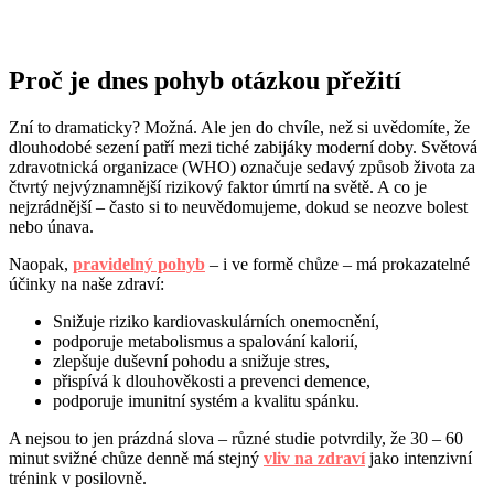
Proč je dnes pohyb otázkou přežití
Zní to dramaticky? Možná. Ale jen do chvíle, než si uvědomíte, že
dlouhodobé sezení patří mezi tiché zabijáky moderní doby. Světová
zdravotnická organizace (WHO) označuje sedavý způsob života za
čtvrtý nejvýznamnější rizikový faktor úmrtí na světě. A co je
nejzrádnější – často si to neuvědomujeme, dokud se neozve bolest
nebo únava.
Naopak,
pravidelný pohyb
– i ve formě chůze – má prokazatelné
účinky na naše zdraví:
Snižuje riziko kardiovaskulárních onemocnění,
podporuje metabolismus a spalování kalorií,
zlepšuje duševní pohodu a snižuje stres,
přispívá k dlouhověkosti a prevenci demence,
podporuje imunitní systém a kvalitu spánku.
A nejsou to jen prázdná slova – různé studie potvrdily, že 30 – 60
minut svižné chůze denně má stejný
vliv na zdraví
jako intenzivní
trénink v posilovně.