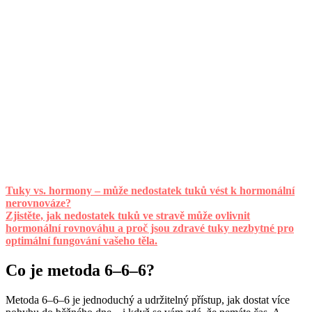
Tuky vs. hormony – může nedostatek tuků vést k hormonální
nerovnováze?
Zjistěte, jak nedostatek tuků ve stravě může ovlivnit
hormonální rovnováhu a proč jsou zdravé tuky nezbytné pro
optimální fungování vašeho těla.
Co je metoda 6–6–6?
Metoda 6–6–6 je jednoduchý a udržitelný přístup, jak dostat více