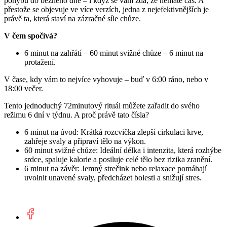
pohybu do běžného dne – i když se vám zdá, že nemáte čas. A
přestože se objevuje ve více verzích, jedna z nejefektivnějších je
právě ta, která staví na zázračné síle chůze.
V čem spočívá?
6 minut na zahřátí – 60 minut svižné chůze – 6 minut na
protažení.
V čase, kdy vám to nejvíce vyhovuje – buď v 6:00 ráno, nebo v
18:00 večer.
Tento jednoduchý 72minutový rituál můžete zařadit do svého
režimu 6 dní v týdnu. A proč právě tato čísla?
6 minut na úvod: Krátká rozcvička zlepší cirkulaci krve,
zahřeje svaly a připraví tělo na výkon.
60 minut svižné chůze: Ideální délka i intenzita, která rozhýbe
srdce, spaluje kalorie a posiluje celé tělo bez rizika zranění.
6 minut na závěr: Jemný strečink nebo relaxace pomáhají
uvolnit unavené svaly, předcházet bolesti a snižují stres.