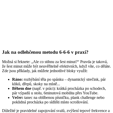
Jak na odlehčenou metodu 6-6-6 v praxi?
Možná si řeknete: „Ale co stihnu za šest minut?“ Pravda je taková,
že šest minut může být neuvěřitelně efektivních, když víte, co děláte.
Zde jsou příklady, jak můžete jednotlivé bloky využít:
Ráno:
rozhýbání těla po spánku – dynamický strečink, pár
kliků, dřepů, skoky na místě...
Během dne
(např. v práci): krátká procházka po schodech,
pár výpadů u stolu, 6minutová mobilita přes YouTube.
Večer:
tanec na oblíbenou písničku, plank challenge nebo
poklidná procházka po sídlišti místo scrollování.
Důležité je pravidelné zapojování svalů, zvýšení tepové frekvence a