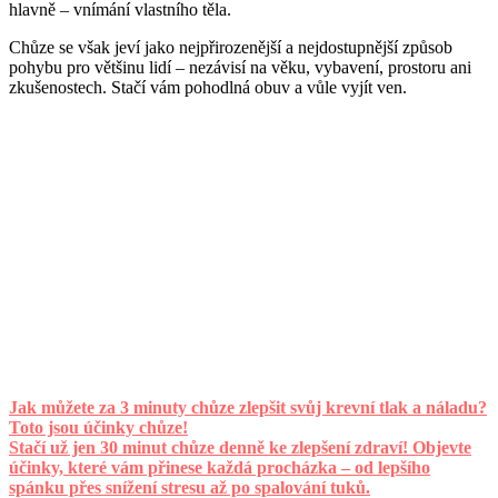
hlavně – vnímání vlastního těla.
Chůze se však jeví jako nejpřirozenější a nejdostupnější způsob
pohybu pro většinu lidí – nezávisí na věku, vybavení, prostoru ani
zkušenostech. Stačí vám pohodlná obuv a vůle vyjít ven.
Jak můžete za 3 minuty chůze zlepšit svůj krevní tlak a náladu?
Toto jsou účinky chůze!
Stačí už jen 30 minut chůze denně ke zlepšení zdraví! Objevte
účinky, které vám přinese každá procházka – od lepšího
spánku přes snížení stresu až po spalování tuků.