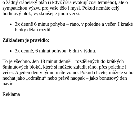
o žádný ďábelský plán (i když čísla evokují cosi temného), ale o
sympatickou výzvu pro vaše tělo i mysl. Pokud nemáte celý
hodinový blok, vyzkoušejte jinou verzi.
3x denně 6 minut pohybu – ráno, v poledne a večer. I krátké
bloky dělají rozdíl.
Základem je pravidlo:
3x denně, 6 minut pohybu, 6 dní v týdnu.
To je všechno. Jen 18 minut denně – rozdělených do krátkých
6minutových bloků, které si můžete zařadit ráno, přes poledne i
večer. A jeden den v týdnu máte volno. Pokud chcete, můžete si ho
nechat jako „odměnu“ nebo právě naopak – jako bonusový den
navíc.
Reklama