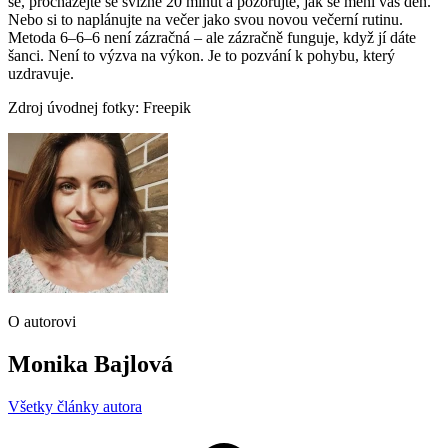
se, procházejte se svižně 20 minut a pozorujte, jak se mění váš den.
Nebo si to naplánujte na večer jako svou novou večerní rutinu.
Metoda 6–6–6 není zázračná – ale zázračně funguje, když jí dáte
šanci. Není to výzva na výkon. Je to pozvání k pohybu, který
uzdravuje.
Zdroj úvodnej fotky: Freepik
O autorovi
Monika Bajlová
Všetky články autora