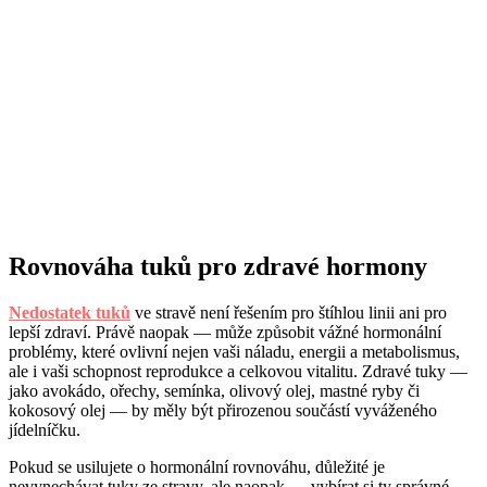
Rovnováha tuků pro zdravé hormony
Nedostatek tuků
ve stravě není řešením pro štíhlou linii ani pro
lepší zdraví. Právě naopak — může způsobit vážné hormonální
problémy, které ovlivní nejen vaši náladu, energii a metabolismus,
ale i vaši schopnost reprodukce a celkovou vitalitu. Zdravé tuky —
jako avokádo, ořechy, semínka, olivový olej, mastné ryby či
kokosový olej — by měly být přirozenou součástí vyváženého
jídelníčku.
Pokud se usilujete o hormonální rovnováhu, důležité je
nevynechávat tuky ze stravy, ale naopak — vybírat si ty správné.