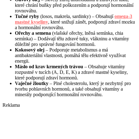
které chrání buňky před poškozením a podporují hormonální
rovnováhu.
Tučné ryby
(losos, makrela, sardinky) – Obsahují
omega-3
mastné kyseliny
, které snižují zánět, podporují zdraví mozku
a hormonální rovnováhu.
Ořechy a semena
(vlašské ořechy, lněná semínka, chia
semínka) – Dodávají tělu zdravé tuky, vlákninu a vitamíny
důležité pro správné fungování hormonů.
Kokosový olej
– Podporuje metabolismus a má
antibakteriální vlastnosti, pomáhá tělu efektivně využívat
energii.
Máslo od krav krmených trávou
– Obsahuje vitamíny
rozpustné v tucích (A, D, E, K) a zdravé mastné kyseliny,
které podporují zdraví hormonů.
Vaječné žloutky
– Plné cholesterolu, který je nezbytný pro
tvorbu pohlavních hormonů, a také obsahují vitamíny a
minerály podporující hormonální rovnováhu.
Reklama