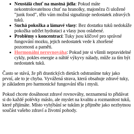
Neustálá chuť na mastná jídla
: Pokud máte
nekontrolovatelnou chuť na hranolky, majonézu či uložené
"junk food", tělo vám možná signalizuje nedostatek zdravých
tuků.
Suchá pokožka a lámavé vlasy
: Bez dostatku tuků nedokáže
pokožka udržet hydrataci a vlasy jsou oslabené.
Problémy s koncentrací
: Tuky jsou klíčové pro správné
fungování mozku, jejich nedostatek vede k zhoršené
pozornosti a paměti.
Hormonální nerovnováha
: Pokud jste si všimli nepravidelné
cykly, pokles energie a náhlé výkyvy nálady, může za tím být
nedostatek tuků.
Často se stává, že při drastických dietách odstraníme tuky jako
první, ale to je chyba. Vyvážená strava, která obsahuje zdravé tuky,
je základem pro harmonické fungování těla i mysli.
Pokud chcete dosáhnout zdravé rovnováhy, neznamená to přidávat
si do každé polévky máslo, ale myslet na kvalitu a rozmanitost tuků,
které přijímáte. Místo vyhýbání se tukům je přijměte jako nezbytnou
součást vašeho zdraví a životní pohody.