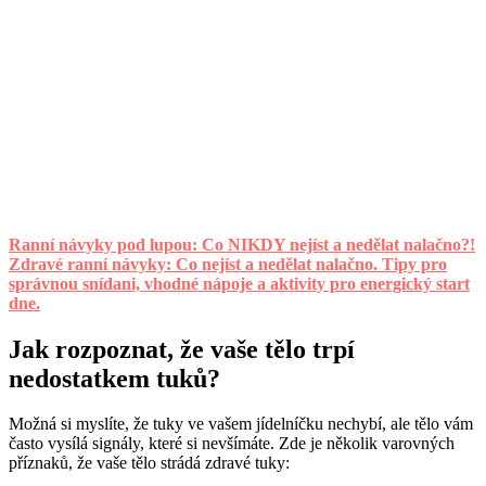
Ranní návyky pod lupou: Co NIKDY nejíst a nedělat nalačno?!
Zdravé ranní návyky: Co nejíst a nedělat nalačno. Tipy pro
správnou snídani, vhodné nápoje a aktivity pro energický start
dne.
Jak rozpoznat, že vaše tělo trpí
nedostatkem tuků?
Možná si myslíte, že tuky ve vašem jídelníčku nechybí, ale tělo vám
často vysílá signály, které si nevšímáte. Zde je několik varovných
příznaků, že vaše tělo strádá zdravé tuky: