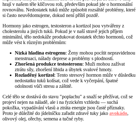
hrají v našem těle klíčovou roli, především pokud jde o hormonální
rovnováhu. Nedostatek tuků může způsobit rozsáhlé problémy, které
si často neuvědomujeme, dokud není příliš pozdě.
Hormony jako estrogen, testosteron a kortizol jsou vytvářeny z
cholesterolu a jiných tuků. Pokud je v naší stravě jejich příjem
minimální, tělo nedokáže produkovat dostatek těchto hormonů, což
může vést k různým problémům:
Nízká hladina estrogenu
: Ženy mohou pocítit nepravidelnou
menstruaci, nálady deprese a problémy s plodností.
Zhoršená produkce testosteronu
: Muži mohou zažívat
ztrátu síly, zhoršení libida a úbytek svalové hmoty.
Rozladěný kortizol
: Tento stresový hormon může v důsledku
nedostatku tuků kolísat, což vede k vyčerpání, špatné
odolnosti vůči stresu a záštitě.
Celé tělo se dostává do stavu "poplachu" a snaží se přežívat, což se
projeví nejen na náladě, ale i na fyzickém vzhledu — suchá
pokožka, vypadávání vlasů a ztráta energie jsou časté příznaky.
Proto je důležité do jídelníčku zařadit zdravé tuky jako
avokádo
,
olivový olej, ořechy, semena a tučné ryby.