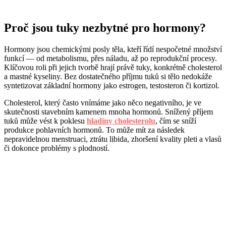
Proč jsou tuky nezbytné pro hormony?
Hormony jsou chemickými posly těla, kteří řídí nespočetné množství
funkcí — od metabolismu, přes náladu, až po reprodukční procesy.
Klíčovou roli při jejich tvorbě hrají právě tuky, konkrétně cholesterol
a mastné kyseliny. Bez dostatečného příjmu tuků si tělo nedokáže
syntetizovat základní hormony jako estrogen, testosteron či kortizol.
Cholesterol, který často vnímáme jako něco negativního, je ve
skutečnosti stavebním kamenem mnoha hormonů. Snížený příjem
tuků může vést k poklesu
hladiny cholesterolu
, čím se sníží
produkce pohlavních hormonů. To může mít za následek
nepravidelnou menstruaci, ztrátu libida, zhoršení kvality pleti a vlasů
či dokonce problémy s plodností.