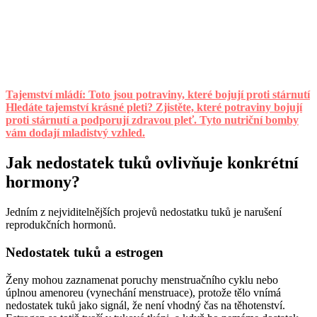
Tajemství mládí: Toto jsou potraviny, které bojují proti stárnutí
Hledáte tajemství krásné pleti? Zjistěte, které potraviny bojují
proti stárnutí a podporují zdravou pleť. Tyto nutriční bomby
vám dodají mladistvý vzhled.
Jak nedostatek tuků ovlivňuje konkrétní
hormony?
Jedním z nejviditelnějších projevů nedostatku tuků je narušení
reprodukčních hormonů.
Nedostatek tuků a estrogen
Ženy mohou zaznamenat poruchy menstruačního cyklu nebo
úplnou amenoreu (vynechání menstruace), protože tělo vnímá
nedostatek tuků jako signál, že není vhodný čas na těhotenství.