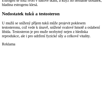
Estrogen se totiž tvoří v tukové tkáni, a když ho nemáme dostatek,
hladina estrogenu klesá.
Nedostatek tuků a testosteron
U mužů se snížený příjem tuků může projevit poklesem
testosteronu, což vede k únavě, snížené svalové hmotě a oslabení
libida. Testosteron je pro muže nezbytný nejen z hlediska
reprodukce, ale i pro udržení fyzické síly a celkové vitality.
Reklama