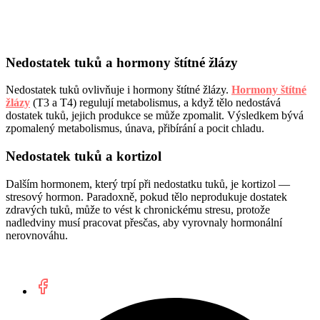
Nedostatek tuků a hormony štítné žlázy
Nedostatek tuků ovlivňuje i hormony štítné žlázy.
Hormony štítné
žlázy
(T3 a T4) regulují metabolismus, a když tělo nedostává
dostatek tuků, jejich produkce se může zpomalit. Výsledkem bývá
zpomalený metabolismus, únava, přibírání a pocit chladu.
Nedostatek tuků a kortizol
Dalším hormonem, který trpí při nedostatku tuků, je kortizol —
stresový hormon. Paradoxně, pokud tělo neprodukuje dostatek
zdravých tuků, může to vést k chronickému stresu, protože
nadledviny musí pracovat přesčas, aby vyrovnaly hormonální
nerovnováhu.