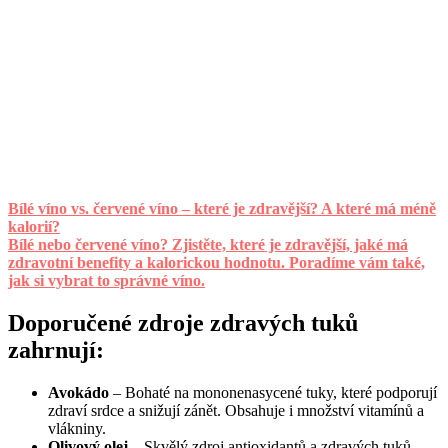
Bílé víno vs. červené víno – které je zdravější? A které má méně
kalorií?
Bílé nebo červené víno? Zjistěte, které je zdravější, jaké má
zdravotní benefity a kalorickou hodnotu. Poradíme vám také,
jak si vybrat to správné víno.
Doporučené zdroje zdravých tuků
zahrnují:
Avokádo
– Bohaté na mononenasycené tuky, které podporují
zdraví srdce a snižují zánět. Obsahuje i množství vitamínů a
vlákniny.
Olivový olej
– Skvělý zdroj antioxidantů a zdravých tuků,