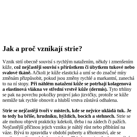
Jak a proč vznikají strie?
Vznik strií obecně souvisí s rychlým natažením, někdy i zmenšením
kůže,
což nejčastěji souvisí s přírůstkem či úbytkem tukové nebo
svalové tkáně.
Ačkoli je kůže elastická a umí se do značné míry
změnám přizpůsobit, pokud jsou změny rychlé a markantní, zanechá
to na ní stopy.
Při náhlém natažení kůže se potrhají kolagenová
a elastinová vlákna ve střední vrstvě kůže (dermis).
Tyto trhliny
se pak na povrchu pokožky projeví jako jizvičky, protože se kůže
nemůže tak rychle obnovit a hlubší vrstva zůstává odhalena.
Strie se nejčastěji tvoří v místech, kde se nejvíce ukládá tuk. Je
to tedy ba břiše, hrudníku, hýždích, bocích a stehnech.
Strie se
ale mohou objevit prakticky kdekoli, třeba i na zádech či pažích.
Nejčastější příčinou jejich vzniku je náhlý růst nebo přibírání na
váze. Bývá to zpravidla v období puberty a těhotenství, ale se