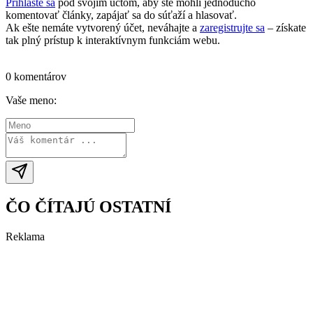
Prihláste sa
pod svojím účtom, aby ste mohli jednoducho
komentovať články, zapájať sa do súťaží a hlasovať.
Ak ešte nemáte vytvorený účet, neváhajte a
zaregistrujte sa
– získate
tak plný prístup k interaktívnym funkciám webu.
Prihlásiť sa / vytvoriť účet
0 komentárov
Vaše meno:
ČO ČÍTAJÚ OSTATNÍ
Reklama