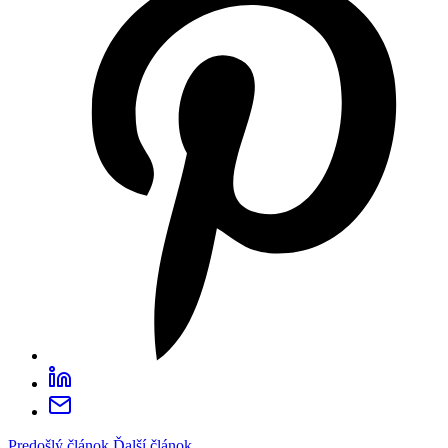
Predošlý článok
Ďalší článok