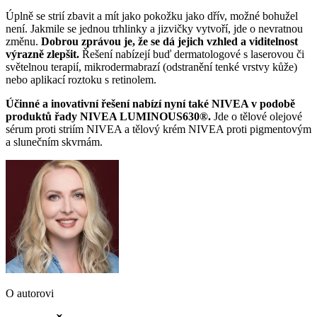
Úplně se strií zbavit a mít jako pokožku jako dřív, možné bohužel
není. Jakmile se jednou trhlinky a jizvičky vytvoří, jde o nevratnou
změnu.
Dobrou zprávou je, že se dá jejich vzhled a viditelnost
výrazně zlepšit.
Řešení nabízejí buď dermatologové s laserovou či
světelnou terapií, mikrodermabrazí (odstranění tenké vrstvy kůže)
nebo aplikací roztoku s retinolem.
Účinné a inovativní řešení nabízí nyní také NIVEA v podobě
produktů řady NIVEA LUMINOUS630®.
Jde o tělové olejové
sérum proti striím NIVEA a tělový krém NIVEA proti pigmentovým
a slunečním skvrnám.
O autorovi