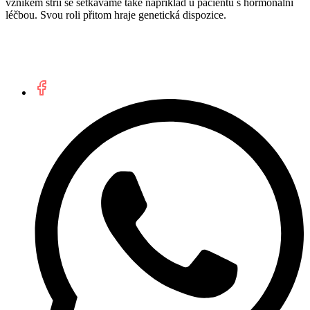
vznikem strií se setkáváme také například u pacientů s hormonální
léčbou. Svou roli přitom hraje genetická dispozice.