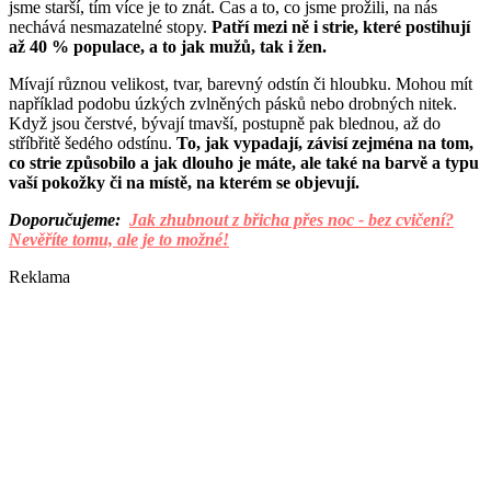
jsme starší, tím více je to znát. Čas a to, co jsme prožili, na nás
nechává nesmazatelné stopy.
Patří mezi ně i strie, které postihují
až 40 % populace, a to jak mužů, tak i žen.
Mívají různou velikost, tvar, barevný odstín či hloubku. Mohou mít
například podobu úzkých zvlněných pásků nebo drobných nitek.
Když jsou čerstvé, bývají tmavší, postupně pak blednou, až do
stříbřitě šedého odstínu.
To, jak vypadají, závisí zejména na tom,
co strie způsobilo a jak dlouho je máte, ale také na barvě a typu
vaší pokožky či na místě, na kterém se objevují.
Doporučujeme:
Jak zhubnout z břicha přes noc - bez cvičení?
Nevěříte tomu, ale je to možné!
Reklama