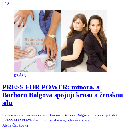
0
KRÁSA
PRESS FOR POWER: minora. a
Barbora Balgová spojují krásu a ženskou
sílu
Slovenská značka minora. a výtvarnice Barbora Balgová představují kolekci
PRESS FOR POWER – poctu ženské síle, odvaze a kráse.
Alena Čabáková