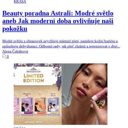
KRÁSA
Beauty poradna Astrali: Modré světlo
aneb Jak moderní doba ovlivňuje naši
pokožku
Modré světlo z obrazovek urychluje stárnutí pleti, narušuje kožní bariéru a
způsobuje dehydrataci. Odborné rady, jak pleť chránit a regenerovat v digi...
Alena Čabáková
0