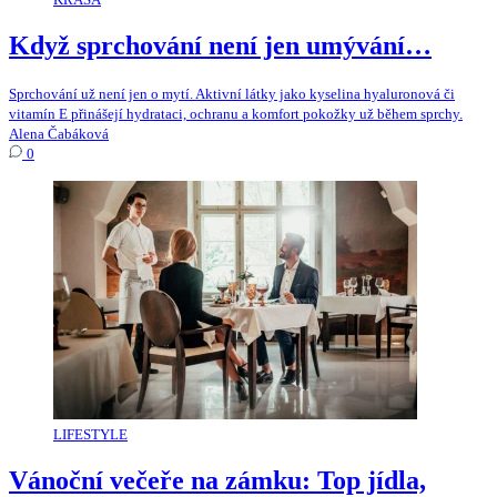
Když sprchování není jen umývání…
Sprchování už není jen o mytí. Aktivní látky jako kyselina hyaluronová či
vitamín E přinášejí hydrataci, ochranu a komfort pokožky už během sprchy.
Alena Čabáková
0
LIFESTYLE
Vánoční večeře na zámku: Top jídla,