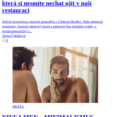
která si nesmíte nechat ujít v naší
restauraci
Zažijte kouzelnou vánoční atmosféru v Château Herálec. Naše zámecká
restaurace, luxusní zámecký hotel a zámecké Spa promění svátky v
nezapomenutelný z...
Alena Čabáková
0
KRÁSA