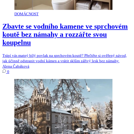
DOMÁCNOST
Zbavte se vodního kamene ve sprchovém
koutě bez námahy a rozzářte svou
koupelnu
Trápí vás matný bílý povlak na sprchovém koutě? Přečtěte si ověřený návod,
jak účinně odstranit vodní kámen a vrátit sklům zářivý lesk bez námahy.
Alena Čabáková
0