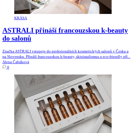
KRÁSA
ASTRALI přináší francouzskou k-beauty
do salonů
Značka ASTRALI vstupuje do profesionálních kosmetických salonů v Česku a
na Slovensku. Přináší francouzskou k-beauty, skinimalismus a eco-friendly pří...
Alena Čabáková
0