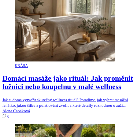
KRÁSA
Domácí masáže jako rituál: Jak proměnit
ložnici nebo koupelnu v malé wellness
Jak si doma vytvořit skutečný wellness rituál? Poradíme, jak vybrat masážní
lehátko, jakou šířku a polstrování zvolit a které detaily rozhodnou o záži...
Alena Čabáková
0