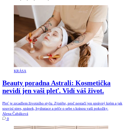
KRÁSA
Beauty poradna Astrali: Kosmetička
nevidí jen vaši pleť. Vidí váš život.
Pleť je zrcadlem životního stylu. Zjistěte, proč nestačí jen správný krém a jak
souvisí stres, spánek, hydratace a péče o sebe s krásou vaší pokožky.
Alena Čabáková
0