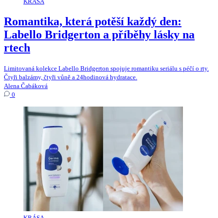
KRÁSA
Romantika, která potěší každý den:
Labello Bridgerton a příběhy lásky na
rtech
Limitovaná kolekce Labello Bridgerton spojuje romantiku seriálu s péčí o rty.
Čtyři balzámy, čtyři vůně a 24hodinová hydratace.
Alena Čabáková
0
KRÁSA