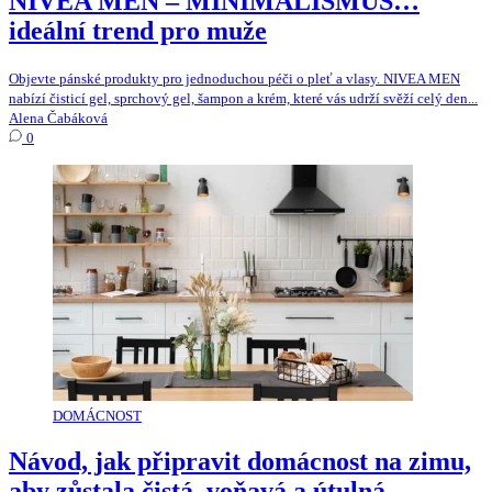
NIVEA MEN – MINIMALISMUS…
ideální trend pro muže
Objevte pánské produkty pro jednoduchou péči o pleť a vlasy. NIVEA MEN
nabízí čisticí gel, sprchový gel, šampon a krém, které vás udrží svěží celý den...
Alena Čabáková
0
DOMÁCNOST
Návod, jak připravit domácnost na zimu,
aby zůstala čistá, voňavá a útulná