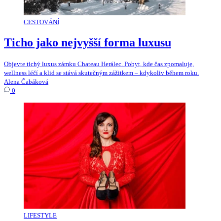
CESTOVÁNÍ
Ticho jako nejvyšší forma luxusu
Objevte tichý luxus zámku Chateau Herálec. Pobyt, kde čas zpomaluje,
wellness léčí a klid se stává skutečným zážitkem – kdykoliv během roku.
Alena Čabáková
0
LIFESTYLE