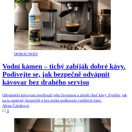
DOMÁCNOST
Vodní kámen – tichý zabiják dobré kávy.
Podívejte se, jak bezpečně odvápnit
kávovar bez drahého servisu
Odvápnění kávovaru prodlouží jeho životnost a zlepší chuť kávy. Zjistěte, jak
na to správně, bezpečně a bez rizika poškození vnitřních částí.
Alena Čabáková
0