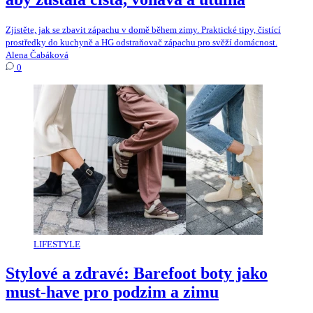
Zjistěte, jak se zbavit zápachu v domě během zimy. Praktické tipy, čistící
prostředky do kuchyně a HG odstraňovač zápachu pro svěží domácnost.
Alena Čabáková
0
LIFESTYLE
Stylové a zdravé: Barefoot boty jako
must-have pro podzim a zimu