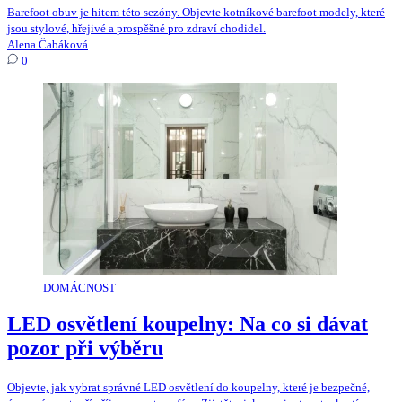
Barefoot obuv je hitem této sezóny. Objevte kotníkové barefoot modely, které
jsou stylové, hřejivé a prospěšné pro zdraví chodidel.
Alena Čabáková
0
DOMÁCNOST
LED osvětlení koupelny: Na co si dávat
pozor při výběru
Objevte, jak vybrat správné LED osvětlení do koupelny, které je bezpečné,