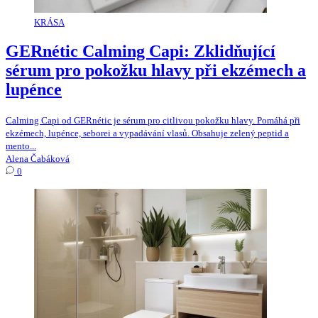
KRÁSA
GERnétic Calming Capi: Zklidňující
sérum pro pokožku hlavy při ekzémech a
lupénce
Calming Capi od GERnétic je sérum pro citlivou pokožku hlavy. Pomáhá při
ekzémech, lupénce, seborei a vypadávání vlasů. Obsahuje zelený peptid a
mento...
Alena Čabáková
0