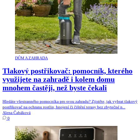
DŮM A ZAHRADA
Tlakový postřikovač: pomocník, kterého
využijete na zahradě i kolem domu
mnohem častěji, než byste čekali
Hledáte všestranného pomocníka pro svou zahradu? Zjistěte, jak vybrat tlakový
postřikovač na ochranu rostlin, hnojení či čištění terasy bez zbytečné n...
Alena Čabáková
0