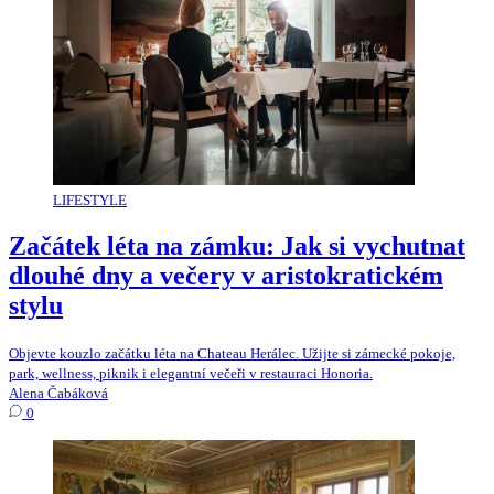
LIFESTYLE
Začátek léta na zámku: Jak si vychutnat
dlouhé dny a večery v aristokratickém
stylu
Objevte kouzlo začátku léta na Chateau Herálec. Užijte si zámecké pokoje,
park, wellness, piknik i elegantní večeři v restauraci Honoria.
Alena Čabáková
0