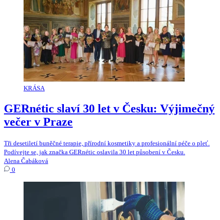
KRÁSA
GERnétic slaví 30 let v Česku: Výjimečný
večer v Praze
Tři desetiletí buněčné terapie, přírodní kosmetiky a profesionální péče o pleť.
Podívejte se, jak značka GERnétic oslavila 30 let působení v Česku.
Alena Čabáková
0