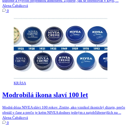
úsporné a vytvoří příjemnou atmosféru. Zjistěte, jak se orientovat v krytí, ...
Alena Čabáková
0
KRÁSA
Modrobílá ikona slaví 100 let
Modrá dóza NIVEA slávi 100 rokov. Zistite, ako vznikol ikonický dizajn, prečo
obstál v čase a prečo je krém NIVEA dodnes jedným z najobľúbenejších na ...
Alena Čabáková
0