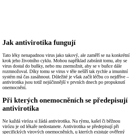
Jak antivirotika fungují
Tato léky nenapadnou virus jako takový, ale zaměří se na konkrétní
krok jeho životního cyklu. Mohou například zabránit tomu, aby se
virus dostal do buňky, nebo mu znemožnit, aby se v buňce dále
rozmnožoval. Díky tomu se virus v těle nešíří tak rychle a imunitní
systém má čas zasáhnout. Důležité je však začít léčbu co nejdříve –
antivirotika jsou totiž nejúčinnější v prvních dnech po propuknutí
onemocnění.
Při kterých onemocněních se předepisují
antivirotika
Ne každá viróza si žádá antivirotika. Na rýmu, kašel či běžnou
virózu je od lékaře nedostanete. Antivirotika se předepisují při
specifických virových onemocněních, u kterých existuje ověřený