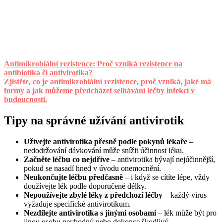
Antimikrobiální rezistence: Proč vzniká rezistence na
antibiotika či antivirotika?
Zjistěte, co je antimikrobiální rezistence, proč vzniká, jaké má
formy a jak můžeme předcházet selhávání léčby infekcí v
budoucnosti.
Tipy na správné užívání antivirotik
Užívejte antivirotika přesně podle pokynů lékaře
–
nedodržování dávkování může snížit účinnost léku.
Začněte léčbu co nejdříve
– antivirotika bývají nejúčinnější,
pokud se nasadí hned v úvodu onemocnění.
Neukončujte léčbu předčasně
– i když se cítíte lépe, vždy
doužívejte lék podle doporučené délky.
Nepoužívejte zbylé léky z předchozí léčby
– každý virus
vyžaduje specifické antivirotikum.
Nezdílejte antivirotika s jinými osobami
– lék může být pro
jinou osobu nevhodný nebo dokonce škodlivý.