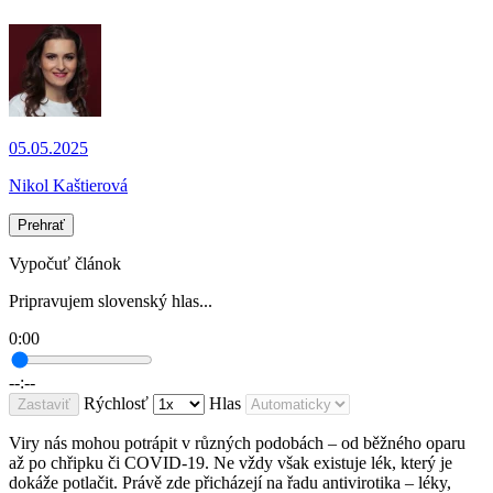
05.05.2025
Nikol Kaštierová
Prehrať
Vypočuť článok
Pripravujem slovenský hlas...
0:00
--:--
Rýchlosť
Hlas
Zastaviť
Viry nás mohou potrápit v různých podobách – od běžného oparu
až po chřipku či COVID-19. Ne vždy však existuje lék, který je
dokáže potlačit. Právě zde přicházejí na řadu antivirotika – léky,