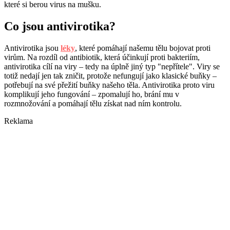
které si berou virus na mušku.
Co jsou antivirotika?
Antivirotika jsou
léky
, které pomáhají našemu tělu bojovat proti
virům. Na rozdíl od antibiotik, která účinkují proti bakteriím,
antivirotika cílí na viry – tedy na úplně jiný typ "nepřítele". Viry se
totiž nedají jen tak zničit, protože nefungují jako klasické buňky –
potřebují na své přežití buňky našeho těla. Antivirotika proto viru
komplikují jeho fungování – zpomalují ho, brání mu v
rozmnožování a pomáhají tělu získat nad ním kontrolu.
Reklama