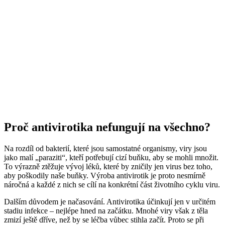
Proč antivirotika nefungují na všechno?
Na rozdíl od bakterií, které jsou samostatné organismy, viry jsou
jako malí „paraziti“, kteří potřebují cizí buňku, aby se mohli množit.
To výrazně ztěžuje vývoj léků, které by zničily jen virus bez toho,
aby poškodily naše buňky. Výroba antivirotik je proto nesmírně
náročná a každé z nich se cílí na konkrétní část životního cyklu viru.
Dalším důvodem je načasování. Antivirotika účinkují jen v určitém
stadiu infekce – nejlépe hned na začátku. Mnohé viry však z těla
zmizí ještě dříve, než by se léčba vůbec stihla začít. Proto se při