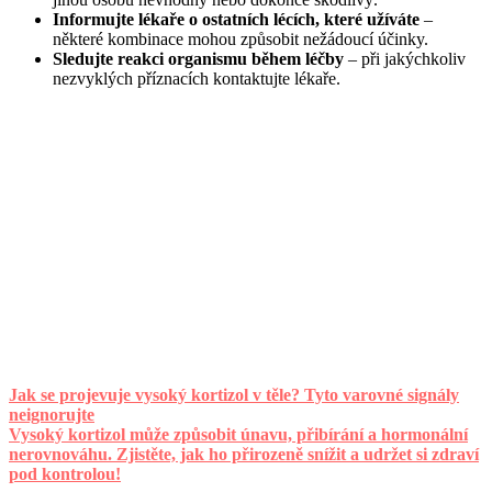
Informujte lékaře o ostatních lécích, které užíváte
–
některé kombinace mohou způsobit nežádoucí účinky.
Sledujte reakci organismu během léčby
– při jakýchkoliv
nezvyklých příznacích kontaktujte lékaře.
Jak se projevuje vysoký kortizol v těle? Tyto varovné signály
neignorujte
Vysoký kortizol může způsobit únavu, přibírání a hormonální
nerovnováhu. Zjistěte, jak ho přirozeně snížit a udržet si zdraví
pod kontrolou!