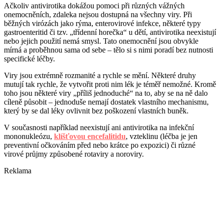
Ačkoliv antivirotika dokážou pomoci při různých vážných
onemocněních, zdaleka nejsou dostupná na všechny viry. Při
běžných virózách jako rýma, enterovirové infekce, některé typy
gastroenteritid či tzv. „třídenní horečka“ u dětí, antivirotika neexistují
nebo jejich použití nemá smysl. Tato onemocnění jsou obvykle
mírná a proběhnou sama od sebe – tělo si s nimi poradí bez nutnosti
specifické léčby.
Viry jsou extrémně rozmanité a rychle se mění. Některé druhy
mutují tak rychle, že vytvořit proti nim lék je téměř nemožné. Kromě
toho jsou některé viry „příliš jednoduché“ na to, aby se na ně dalo
cíleně působit – jednoduše nemají dostatek vlastního mechanismu,
který by se dal léky ovlivnit bez poškození vlastních buněk.
V současnosti například neexistují ani antivirotika na infekční
mononukleózu,
klíšťovou encefalitidu
, vzteklinu (léčba je jen
preventivní očkováním před nebo krátce po expozici) či různé
virové průjmy způsobené rotaviry a noroviry.
Reklama