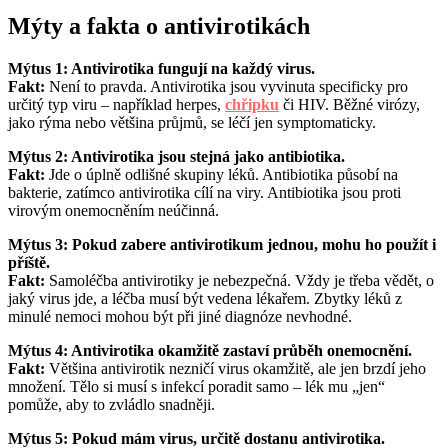
Mýty a fakta o antivirotikách
Mýtus 1: Antivirotika fungují na každý virus.
Fakt:
Není to pravda. Antivirotika jsou vyvinuta specificky pro
určitý typ viru – například herpes,
chřipku
či HIV. Běžné virózy,
jako rýma nebo většina průjmů, se léčí jen symptomaticky.
Mýtus 2: Antivirotika jsou stejná jako antibiotika.
Fakt:
Jde o úplně odlišné skupiny léků. Antibiotika působí na
bakterie, zatímco antivirotika cílí na viry. Antibiotika jsou proti
virovým onemocněním neúčinná.
Mýtus 3: Pokud zabere antivirotikum jednou, mohu ho použít i
příště.
Fakt:
Samoléčba antivirotiky je nebezpečná. Vždy je třeba vědět, o
jaký virus jde, a léčba musí být vedena lékařem. Zbytky léků z
minulé nemoci mohou být při jiné diagnóze nevhodné.
Mýtus 4: Antivirotika okamžitě zastaví průběh onemocnění.
Fakt:
Většina antivirotik nezničí virus okamžitě, ale jen brzdí jeho
množení. Tělo si musí s infekcí poradit samo – lék mu „jen“
pomůže, aby to zvládlo snadněji.
Mýtus 5: Pokud mám virus, určitě dostanu antivirotika.