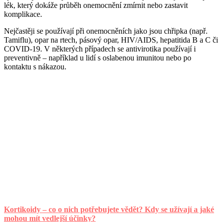
lék, který dokáže průběh onemocnění zmírnit nebo zastavit
komplikace.
Nejčastěji se používají při onemocněních jako jsou chřipka (např.
Tamiflu), opar na rtech, pásový opar, HIV/AIDS, hepatitida B a C či
COVID-19. V některých případech se antivirotika používají i
preventivně – například u lidí s oslabenou imunitou nebo po
kontaktu s nákazou.
Kortikoidy – co o nich potřebujete vědět? Kdy se užívají a jaké
mohou mít vedlejší účinky?