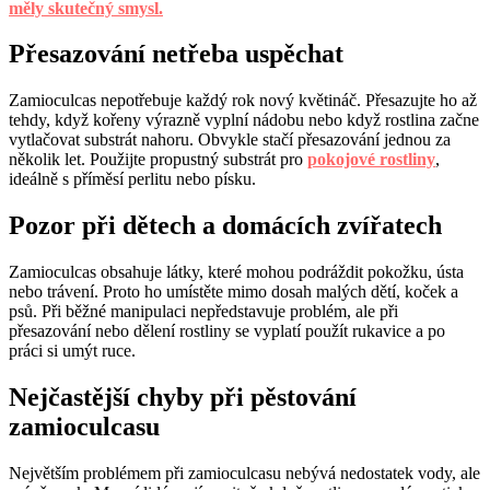
měly skutečný smysl.
Přesazování netřeba uspěchat
Zamioculcas nepotřebuje každý rok nový květináč. Přesazujte ho až
tehdy, když kořeny výrazně vyplní nádobu nebo když rostlina začne
vytlačovat substrát nahoru. Obvykle stačí přesazování jednou za
několik let. Použijte propustný substrát pro
pokojové rostliny
,
ideálně s příměsí perlitu nebo písku.
Pozor při dětech a domácích zvířatech
Zamioculcas obsahuje látky, které mohou podráždit pokožku, ústa
nebo trávení. Proto ho umístěte mimo dosah malých dětí, koček a
psů. Při běžné manipulaci nepředstavuje problém, ale při
přesazování nebo dělení rostliny se vyplatí použít rukavice a po
práci si umýt ruce.
Nejčastější chyby při pěstování
zamioculcasu
Největším problémem při zamioculcasu nebývá nedostatek vody, ale