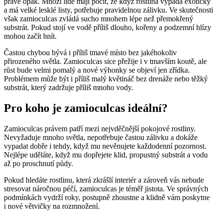
právě opak. Mnozí lidé mají pocit, že když rostlina vypadá exoticky
a má velké lesklé listy, potřebuje pravidelnou zálivku. Ve skutečnosti
však zamioculcas zvládá sucho mnohem lépe než přemokřený
substrát. Pokud stojí ve vodě příliš dlouho, kořeny a podzemní hlízy
mohou začít hnít.
Častou chybou bývá i příliš tmavé místo bez jakéhokoliv
přirozeného světla. Zamioculcas sice přežije i v tmavším koutě, ale
růst bude velmi pomalý a nové výhonky se objeví jen zřídka.
Problémem může být i příliš malý květináč bez drenáže nebo těžký
substrát, který zadržuje příliš mnoho vody.
Pro koho je zamioculcas ideální?
Zamioculcas právem patří mezi nejvděčnější pokojové rostliny.
Nevyžaduje mnoho světla, nepotřebuje častou zálivku a dokáže
vypadat dobře i tehdy, když mu nevěnujete každodenní pozornost.
Nejlépe uděláte, když mu dopřejete klid, propustný substrát a vodu
až po proschnutí půdy.
Pokud hledáte rostlinu, která zkrášlí interiér a zároveň vás nebude
stresovat náročnou péčí, zamioculcas je téměř jistota. Ve správných
podmínkách vydrží roky, postupně zhoustne a klidně vám poskytne
i nové větvičky na rozmnožení.