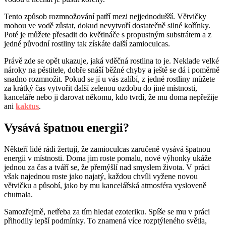
Tento způsob rozmnožování patří mezi nejjednodušší. Větvičky
mohou ve vodě zůstat, dokud nevytvoří dostatečně silné kořínky.
Poté je můžete přesadit do květináče s propustným substrátem a z
jedné původní rostliny tak získáte další zamioculcas.
Právě zde se opět ukazuje, jaká vděčná rostlina to je. Neklade velké
nároky na pěstitele, dobře snáší běžné chyby a ještě se dá i poměrně
snadno rozmnožit. Pokud se jí u vás zalíbí, z jedné rostliny můžete
za krátký čas vytvořit další zelenou ozdobu do jiné místnosti,
kanceláře nebo ji darovat někomu, kdo tvrdí, že mu doma nepřežije
ani
kaktus
.
Vysává špatnou energii?
Někteří lidé rádi žertují, že zamioculcas zaručeně vysává špatnou
energii v místnosti. Doma jim roste pomalu, nové výhonky ukáže
jednou za čas a tváří se, že přemýšlí nad smyslem života. V práci
však najednou roste jako najatý, každou chvíli vyžene novou
větvičku a působí, jako by mu kancelářská atmosféra vysloveně
chutnala.
Samozřejmě, netřeba za tím hledat ezoteriku. Spíše se mu v práci
přihodily lepší podmínky. To znamená více rozptýleného světla,