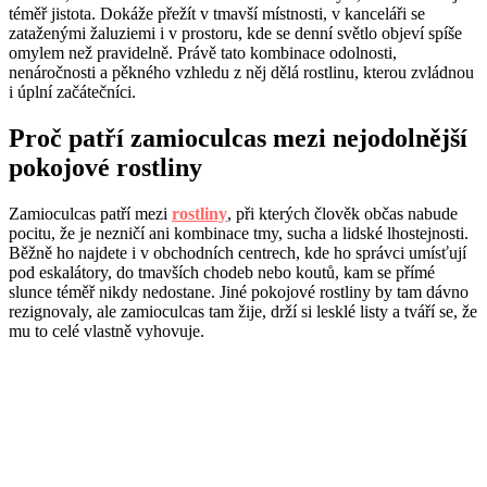
téměř jistota. Dokáže přežít v tmavší místnosti, v kanceláři se
zataženými žaluziemi i v prostoru, kde se denní světlo objeví spíše
omylem než pravidelně. Právě tato kombinace odolnosti,
nenáročnosti a pěkného vzhledu z něj dělá rostlinu, kterou zvládnou
i úplní začátečníci.
Proč patří zamioculcas mezi nejodolnější
pokojové rostliny
Zamioculcas patří mezi
rostliny
, při kterých člověk občas nabude
pocitu, že je nezničí ani kombinace tmy, sucha a lidské lhostejnosti.
Běžně ho najdete i v obchodních centrech, kde ho správci umísťují
pod eskalátory, do tmavších chodeb nebo koutů, kam se přímé
slunce téměř nikdy nedostane. Jiné pokojové rostliny by tam dávno
rezignovaly, ale zamioculcas tam žije, drží si lesklé listy a tváří se, že
mu to celé vlastně vyhovuje.