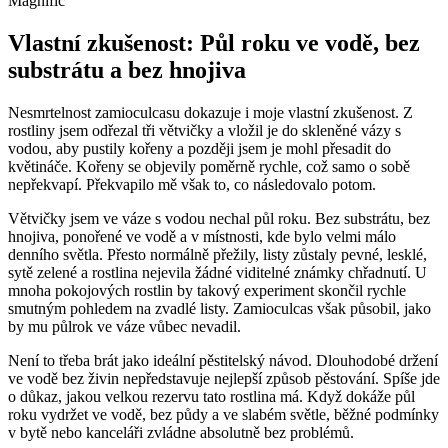
Magnific
Vlastní zkušenost: Půl roku ve vodě, bez
substrátu a bez hnojiva
Nesmrtelnost zamioculcasu dokazuje i moje vlastní zkušenost. Z
rostliny jsem odřezal tři větvičky a vložil je do skleněné vázy s
vodou, aby pustily kořeny a později jsem je mohl přesadit do
květináče. Kořeny se objevily poměrně rychle, což samo o sobě
nepřekvapí. Překvapilo mě však to, co následovalo potom.
Větvičky jsem ve váze s vodou nechal půl roku. Bez substrátu, bez
hnojiva, ponořené ve vodě a v místnosti, kde bylo velmi málo
denního světla. Přesto normálně přežily, listy zůstaly pevné, lesklé,
sytě zelené a rostlina nejevila žádné viditelné známky chřadnutí. U
mnoha pokojových rostlin by takový experiment skončil rychle
smutným pohledem na zvadlé listy. Zamioculcas však působil, jako
by mu půlrok ve váze vůbec nevadil.
Není to třeba brát jako ideální pěstitelský návod. Dlouhodobé držení
ve vodě bez živin nepředstavuje nejlepší způsob pěstování. Spíše jde
o důkaz, jakou velkou rezervu tato rostlina má. Když dokáže půl
roku vydržet ve vodě, bez půdy a ve slabém světle, běžné podmínky
v bytě nebo kanceláři zvládne absolutně bez problémů.