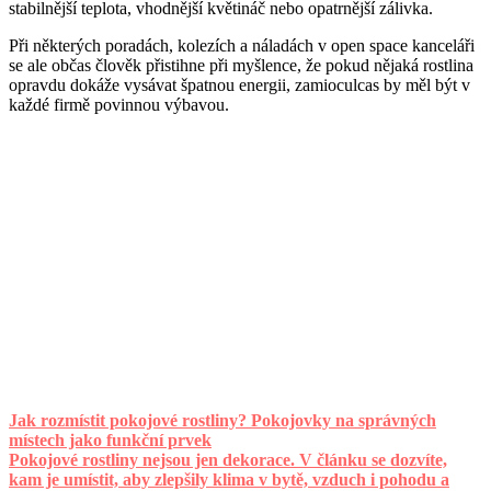
stabilnější teplota, vhodnější květináč nebo opatrnější zálivka.
Při některých poradách, kolezích a náladách v open space kanceláři
se ale občas člověk přistihne při myšlence, že pokud nějaká rostlina
opravdu dokáže vysávat špatnou energii, zamioculcas by měl být v
každé firmě povinnou výbavou.
Jak rozmístit pokojové rostliny? Pokojovky na správných
místech jako funkční prvek
Pokojové rostliny nejsou jen dekorace. V článku se dozvíte,
kam je umístit, aby zlepšily klima v bytě, vzduch i pohodu a