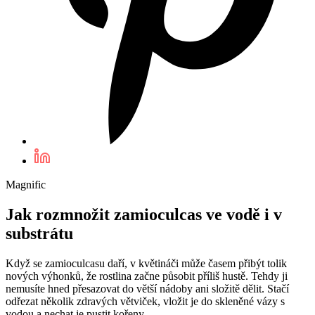
Magnific
Jak rozmnožit zamioculcas ve vodě i v
substrátu
Když se zamioculcasu daří, v květináči může časem přibýt tolik
nových výhonků, že rostlina začne působit příliš hustě. Tehdy ji
nemusíte hned přesazovat do větší nádoby ani složitě dělit. Stačí
odřezat několik zdravých větviček, vložit je do skleněné vázy s
vodou a nechat je pustit kořeny.