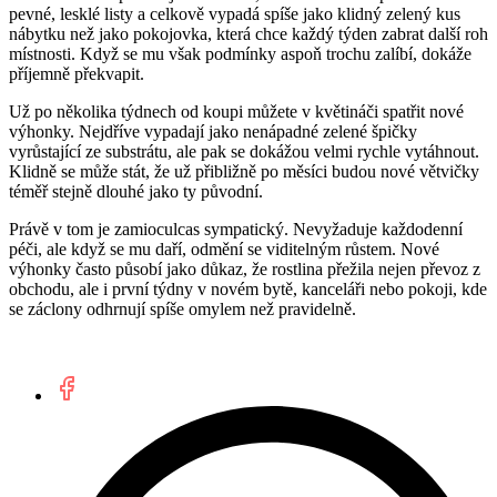
pevné, lesklé listy a celkově vypadá spíše jako klidný zelený kus
nábytku než jako pokojovka, která chce každý týden zabrat další roh
místnosti. Když se mu však podmínky aspoň trochu zalíbí, dokáže
příjemně překvapit.
Už po několika týdnech od koupi můžete v květináči spatřit nové
výhonky. Nejdříve vypadají jako nenápadné zelené špičky
vyrůstající ze substrátu, ale pak se dokážou velmi rychle vytáhnout.
Klidně se může stát, že už přibližně po měsíci budou nové větvičky
téměř stejně dlouhé jako ty původní.
Právě v tom je zamioculcas sympatický. Nevyžaduje každodenní
péči, ale když se mu daří, odmění se viditelným růstem. Nové
výhonky často působí jako důkaz, že rostlina přežila nejen převoz z
obchodu, ale i první týdny v novém bytě, kanceláři nebo pokoji, kde
se záclony odhrnují spíše omylem než pravidelně.