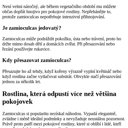
Není velmi náročný, ale během vegetačního období mu můžete
občas dopřát hnojivo pro pokojové rostliny. Nepřehánějte to,
protože zamioculcas nepotřebuje intenzivní přihnojování.
Je zamioculcas jedovatý?
Zamioculcas může podráždit pokožku, ústa nebo trávení, proto ho
držte mimo dosah dětí a domácích zvířat. Při přesazování nebo
řezání používejte rukavice.
Kdy přesazovat zamioculcas?
Přesazujte ho až tehdy, když kořeny výrazně vyplní květináč nebo
když rostlina začne vytlačovat substrát. Obvykle stačí přesazování
jednou za několik let.
Rostlina, která odpustí více než většina
pokojovek
Zamioculcas si popularitu nezískal náhodou. Vypadá elegantně,
zvládne i méně ideální podmínky a nevyžaduje neustálou pozornost.
Právě proto patří mezi pokojové rostliny, které si oblíbí i lidé, kteří