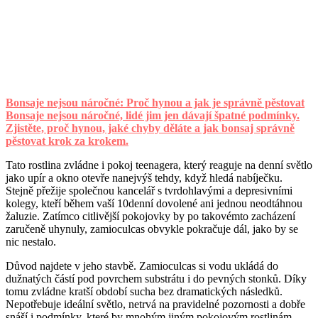
Bonsaje nejsou náročné: Proč hynou a jak je správně pěstovat
Bonsaje nejsou náročné, lidé jim jen dávají špatné podmínky.
Zjistěte, proč hynou, jaké chyby děláte a jak bonsaj správně
pěstovat krok za krokem.
Tato rostlina zvládne i pokoj teenagera, který reaguje na denní světlo
jako upír a okno otevře nanejvýš tehdy, když hledá nabíječku.
Stejně přežije společnou kancelář s tvrdohlavými a depresivními
kolegy, kteří během vaší 10denní dovolené ani jednou neodtáhnou
žaluzie. Zatímco citlivější pokojovky by po takovémto zacházení
zaručeně uhynuly, zamioculcas obvykle pokračuje dál, jako by se
nic nestalo.
Důvod najdete v jeho stavbě. Zamioculcas si vodu ukládá do
dužnatých částí pod povrchem substrátu i do pevných stonků. Díky
tomu zvládne kratší období sucha bez dramatických následků.
Nepotřebuje ideální světlo, netrvá na pravidelné pozornosti a dobře
snáší i podmínky, které by mnohým jiným pokojovým rostlinám