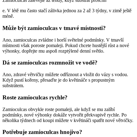
Zamioculcas zalévejte až tehdy, když substrát proschn
e. V létě mu často stačí zálivka jednou za 2 až 3 týdny, v zimě ještě
méně.
Může být zamioculcas v tmavé místnosti?
Ano, zamioculcas zvládne i horší světelné podmínky. V tmavší
místnosti však poroste pomaleji. Pokud chcete hustější růst a nové
výhonky, dopřejte mu aspoň rozptýlené denní světlo.
Dá se zamioculcas rozmnožit ve vodě?
Ano, zdravé větvičky můžete odříznout a vložit do vázy s vodou.
Když pustí kořeny, přesaďte je do květináče s propustným
substrátem.
Roste zamioculcas rychle?
Zamioculcas obvykle roste pomaleji, ale když se mu zalíbí
podmínky, nové výhonky dokáže vytvořit překvapivě rychle. Po
několika týdnech od koupi můžete v květináči spatřit nové větvičky.
Potřebuje zamioculcas hnojivo?