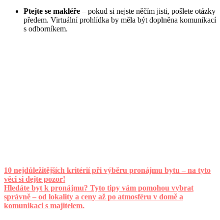
Ptejte se makléře
– pokud si nejste něčím jisti, pošlete otázky
předem. Virtuální prohlídka by měla být doplněna komunikací
s odborníkem.
10 nejdůležitějších kritérií při výběru pronájmu bytu – na tyto
věci si dejte pozor!
Hledáte byt k pronájmu? Tyto tipy vám pomohou vybrat
správně – od lokality a ceny až po atmosféru v domě a
komunikaci s majitelem.