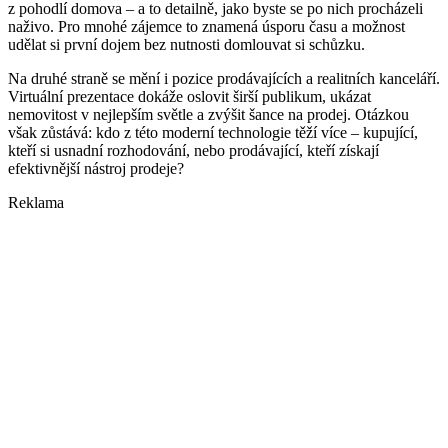
z pohodlí domova – a to detailně, jako byste se po nich procházeli
naživo. Pro mnohé zájemce to znamená úsporu času a možnost
udělat si první dojem bez nutnosti domlouvat si schůzku.
Na druhé straně se mění i pozice prodávajících a realitních kanceláří.
Virtuální prezentace dokáže oslovit širší publikum, ukázat
nemovitost v nejlepším světle a zvýšit šance na prodej. Otázkou
však zůstává: kdo z této moderní technologie těží více – kupující,
kteří si usnadní rozhodování, nebo prodávající, kteří získají
efektivnější nástroj prodeje?
Reklama