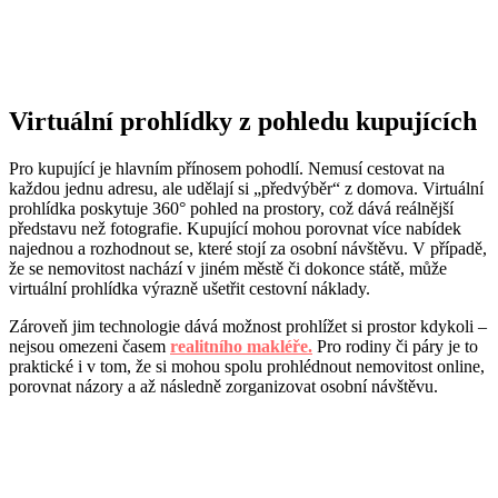
Virtuální prohlídky z pohledu kupujících
Pro kupující je hlavním přínosem pohodlí. Nemusí cestovat na
každou jednu adresu, ale udělají si „předvýběr“ z domova. Virtuální
prohlídka poskytuje 360° pohled na prostory, což dává reálnější
představu než fotografie. Kupující mohou porovnat více nabídek
najednou a rozhodnout se, které stojí za osobní návštěvu. V případě,
že se nemovitost nachází v jiném městě či dokonce státě, může
virtuální prohlídka výrazně ušetřit cestovní náklady.
Zároveň jim technologie dává možnost prohlížet si prostor kdykoli –
nejsou omezeni časem
realitního makléře.
Pro rodiny či páry je to
praktické i v tom, že si mohou spolu prohlédnout nemovitost online,
porovnat názory a až následně zorganizovat osobní návštěvu.