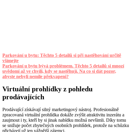
Parkování u bytu: Těchto 5 detailů si při nastěhování určitě
všímejte
Parkování u bytu bývá problémem. Těchto 5 detailů si mnozí
uvědomí až ve chvíli, kdy se nastěhují. Na co si dát pozor,
abyste nebyli nemile překvapeni?
Virtuální prohlídky z pohledu
prodávajících
Prodávající získávají silný marketingový nástroj. Profesionálně
zpracovaná virtuální prohlídka dokáže zvýšit atraktivitu inzerátu a
zaujmout i ty, kteří by si jinak nabídku možná nevšimli. Díky tomu
se snižuje počet zbytečných osobních prohlídek, protože na schůzku
přicházejí už jen vážnější zájemci.