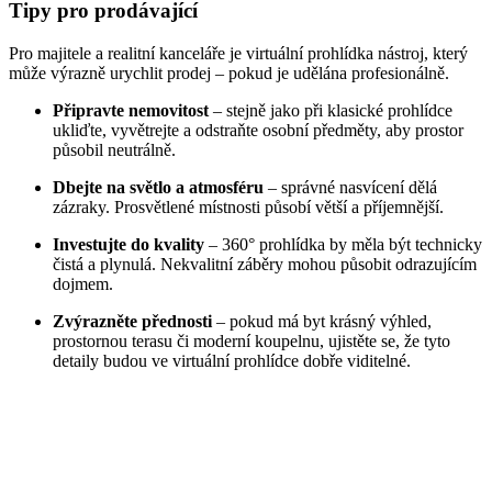
Tipy pro prodávající
Pro majitele a realitní kanceláře je virtuální prohlídka nástroj, který
může výrazně urychlit prodej – pokud je udělána profesionálně.
Připravte nemovitost
– stejně jako při klasické prohlídce
ukliďte, vyvětrejte a odstraňte osobní předměty, aby prostor
působil neutrálně.
Dbejte na světlo a atmosféru
– správné nasvícení dělá
zázraky. Prosvětlené místnosti působí větší a příjemnější.
Investujte do kvality
– 360° prohlídka by měla být technicky
čistá a plynulá. Nekvalitní záběry mohou působit odrazujícím
dojmem.
Zvýrazněte přednosti
– pokud má byt krásný výhled,
prostornou terasu či moderní koupelnu, ujistěte se, že tyto
detaily budou ve virtuální prohlídce dobře viditelné.