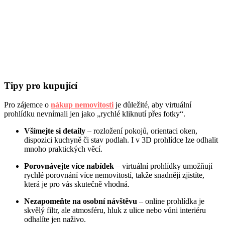
Tipy pro kupující
Pro zájemce o
nákup nemovitosti
je důležité, aby virtuální
prohlídku nevnímali jen jako „rychlé kliknutí přes fotky“.
Všímejte si detaily
– rozložení pokojů, orientaci oken,
dispozici kuchyně či stav podlah. I v 3D prohlídce lze odhalit
mnoho praktických věcí.
Porovnávejte více nabídek
– virtuální prohlídky umožňují
rychlé porovnání více nemovitostí, takže snadněji zjistíte,
která je pro vás skutečně vhodná.
Nezapomeňte na osobní návštěvu
– online prohlídka je
skvělý filtr, ale atmosféru, hluk z ulice nebo vůni interiéru
odhalíte jen naživo.