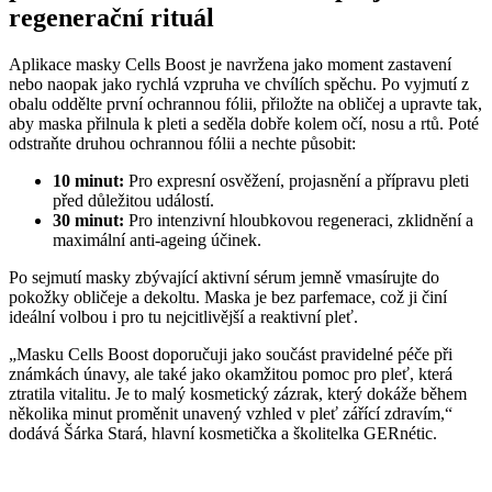
regenerační rituál
Aplikace masky Cells Boost je navržena jako moment zastavení
nebo naopak jako rychlá vzpruha ve chvílích spěchu. Po vyjmutí z
obalu oddělte první ochrannou fólii, přiložte na obličej a upravte tak,
aby maska přilnula k pleti a seděla dobře kolem očí, nosu a rtů. Poté
odstraňte druhou ochrannou fólii a nechte působit:
10 minut:
Pro expresní osvěžení, projasnění a přípravu pleti
před důležitou událostí.
30 minut:
Pro intenzivní hloubkovou regeneraci, zklidnění a
maximální anti-ageing účinek.
Po sejmutí masky zbývající aktivní sérum jemně vmasírujte do
pokožky obličeje a dekoltu. Maska je bez parfemace, což ji činí
ideální volbou i pro tu nejcitlivější a reaktivní pleť.
„Masku Cells Boost doporučuji jako součást pravidelné péče při
známkách únavy, ale také jako okamžitou pomoc pro pleť, která
ztratila vitalitu. Je to malý kosmetický zázrak, který dokáže během
několika minut proměnit unavený vzhled v pleť zářící zdravím,“
dodává Šárka Stará, hlavní kosmetička a školitelka GERnétic.