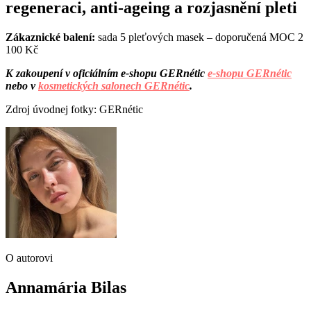
regeneraci, anti-ageing a rozjasnění pleti
Zákaznické balení:
sada 5 pleťových masek – doporučená MOC 2
100 Kč
K zakoupení v oficiálním e-shopu GERnétic
e-shopu GERnétic
nebo v
kosmetických salonech GERnétic
.
Zdroj úvodnej fotky: GERnétic
O autorovi
Annamária Bilas