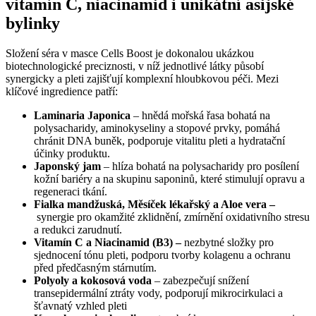
vitamín C, niacinamid i unikátní asijské
bylinky
Složení séra v masce Cells Boost je dokonalou ukázkou
biotechnologické preciznosti, v níž jednotlivé látky působí
synergicky a pleti zajišťují komplexní hloubkovou péči. Mezi
klíčové ingredience patří:
Laminaria Japonica
– hnědá mořská řasa bohatá na
polysacharidy, aminokyseliny a stopové prvky, pomáhá
chránit DNA buněk, podporuje vitalitu pleti a hydratační
účinky produktu.
Japonský jam
– hlíza bohatá na polysacharidy pro posílení
kožní bariéry a na skupinu saponinů, které stimulují opravu a
regeneraci tkání.
Fialka mandžuská, Měsíček lékařský a Aloe vera –
synergie pro okamžité zklidnění, zmírnění oxidativního stresu
a redukci zarudnutí.
Vitamín C a Niacinamid (B3) –
nezbytné složky pro
sjednocení tónu pleti, podporu tvorby kolagenu a ochranu
před předčasným stárnutím.
Polyoly a kokosová voda
– zabezpečují snížení
transepidermální ztráty vody, podporují mikrocirkulaci a
šťavnatý vzhled pleti