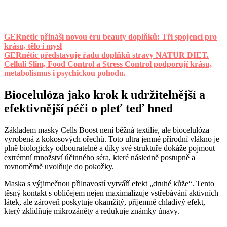
GERnétic přináší novou éru beauty doplňků: Tři spojenci pro
krásu, tělo i mysl
GERnétic představuje řadu doplňků stravy NATUR DIET.
Celluli Slim, Food Control a Stress Control podporují krásu,
metabolismus i psychickou pohodu.
Biocelulóza jako krok k udržitelnější a
efektivnější péči o pleť teď hned
Základem masky Cells Boost není běžná textilie, ale biocelulóza
vyrobená z kokosových ořechů. Toto ultra jemné přírodní vlákno je
plně biologicky odbouratelné a díky své struktuře dokáže pojmout
extrémní množství účinného séra, které následně postupně a
rovnoměrně uvolňuje do pokožky.
Maska s výjimečnou přilnavostí vytváří efekt „druhé kůže“. Tento
těsný kontakt s obličejem nejen maximalizuje vstřebávání aktivních
látek, ale zároveň poskytuje okamžitý, příjemně chladivý efekt,
který zklidňuje mikrozáněty a redukuje známky únavy.