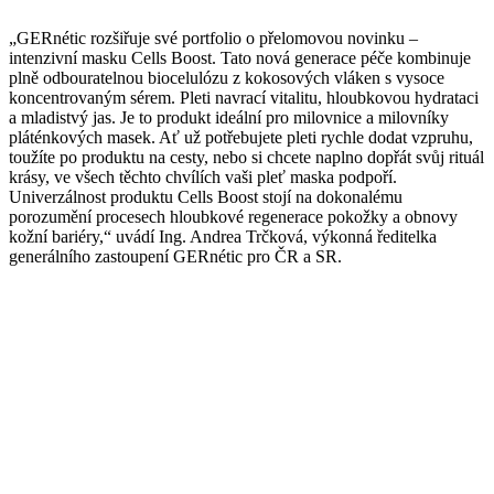
„GERnétic rozšiřuje své portfolio o přelomovou novinku –
intenzivní masku Cells Boost. Tato nová generace péče kombinuje
plně odbouratelnou biocelulózu z kokosových vláken s vysoce
koncentrovaným sérem. Pleti navrací vitalitu, hloubkovou hydrataci
a mladistvý jas. Je to produkt ideální pro milovnice a milovníky
pláténkových masek. Ať už potřebujete pleti rychle dodat vzpruhu,
toužíte po produktu na cesty, nebo si chcete naplno dopřát svůj rituál
krásy, ve všech těchto chvílích vaši pleť maska podpoří.
Univerzálnost produktu Cells Boost stojí na dokonalému
porozumění procesech hloubkové regenerace pokožky a obnovy
kožní bariéry,“ uvádí Ing. Andrea Trčková, výkonná ředitelka
generálního zastoupení GERnétic pro ČR a SR.