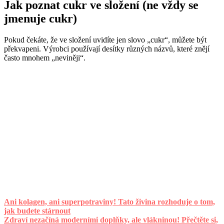
Jak poznat cukr ve složení (ne vždy se
jmenuje cukr)
Pokud čekáte, že ve složení uvidíte jen slovo „cukr“, můžete být
překvapeni. Výrobci používají desítky různých názvů, které znějí
často mnohem „neviněji“.
Ani kolagen, ani superpotraviny! Tato živina rozhoduje o tom,
jak budete stárnout
Zdraví nezačíná moderními doplňky, ale vlákninou! Přečtěte si,