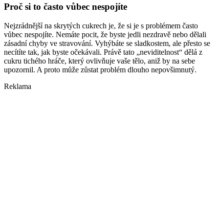
Proč si to často vůbec nespojíte
Nejzrádnější na skrytých cukrech je, že si je s problémem často
vůbec nespojíte. Nemáte pocit, že byste jedli nezdravě nebo dělali
zásadní chyby ve stravování. Vyhýbáte se sladkostem, ale přesto se
necítíte tak, jak byste očekávali. Právě tato „neviditelnost“ dělá z
cukru tichého hráče, který ovlivňuje vaše tělo, aniž by na sebe
upozornil. A proto může zůstat problém dlouho nepovšimnutý.
Reklama