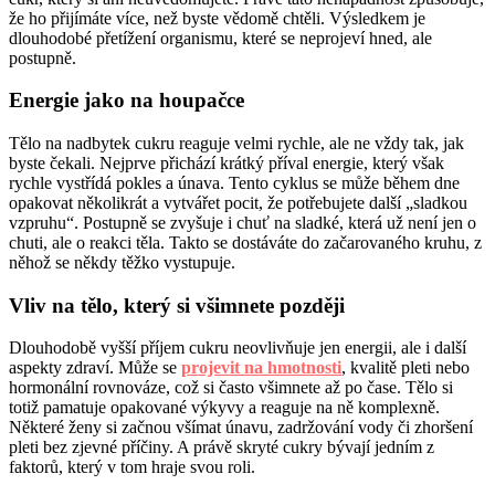
že ho přijímáte více, než byste vědomě chtěli. Výsledkem je
dlouhodobé přetížení organismu, které se neprojeví hned, ale
postupně.
Energie jako na houpačce
Tělo na nadbytek cukru reaguje velmi rychle, ale ne vždy tak, jak
byste čekali. Nejprve přichází krátký příval energie, který však
rychle vystřídá pokles a únava. Tento cyklus se může během dne
opakovat několikrát a vytvářet pocit, že potřebujete další „sladkou
vzpruhu“. Postupně se zvyšuje i chuť na sladké, která už není jen o
chuti, ale o reakci těla. Takto se dostáváte do začarovaného kruhu, z
něhož se někdy těžko vystupuje.
Vliv na tělo, který si všimnete později
Dlouhodobě vyšší příjem cukru neovlivňuje jen energii, ale i další
aspekty zdraví. Může se
projevit na hmotnosti
, kvalitě pleti nebo
hormonální rovnováze, což si často všimnete až po čase. Tělo si
totiž pamatuje opakované výkyvy a reaguje na ně komplexně.
Některé ženy si začnou všímat únavu, zadržování vody či zhoršení
pleti bez zjevné příčiny. A právě skryté cukry bývají jedním z
faktorů, který v tom hraje svou roli.