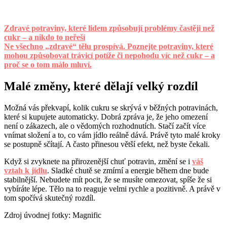
Zdravé potraviny, které lidem způsobují problémy častěji než
cukr – a nikdo to neřeší
Ne všechno „zdravé“ tělu prospívá. Poznejte potraviny, které
mohou způsobovat trávicí potíže či nepohodu víc než cukr – a
proč se o tom málo mluví.
Malé změny, které dělají velký rozdíl
Možná vás překvapí, kolik cukru se skrývá v běžných potravinách,
které si kupujete automaticky. Dobrá zpráva je, že jeho omezení
není o zákazech, ale o vědomých rozhodnutích. Stačí začít více
vnímat složení a to, co vám jídlo reálně dává. Právě tyto malé kroky
se postupně sčítají. A často přinesou větší efekt, než byste čekali.
Když si zvyknete na přirozenější chuť potravin, změní se i
váš
vztah k jídlu
. Sladké chutě se zmírní a energie během dne bude
stabilnější. Nebudete mít pocit, že se musíte omezovat, spíše že si
vybíráte lépe. Tělo na to reaguje velmi rychle a pozitivně. A právě v
tom spočívá skutečný rozdíl.
Zdroj úvodnej fotky: Magnific