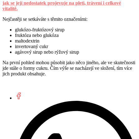
jak se její nedostatek projevuje na pleti, trávení i celkové
vitalitě.
Nejčastěji se setkáváte s těmito označeními:
glukózo-fruktózový sirup
fruktóza nebo glukóza
maltodextrin
invertovaný cukr
agávový sirup nebo rýžový sirup
Na první pohled mohou působit jako něco jiného, ale ve skutečnosti
jde stále o formy cukru. Čím výše se nacházejí ve složení, tím více
jich produkt obsahuje.