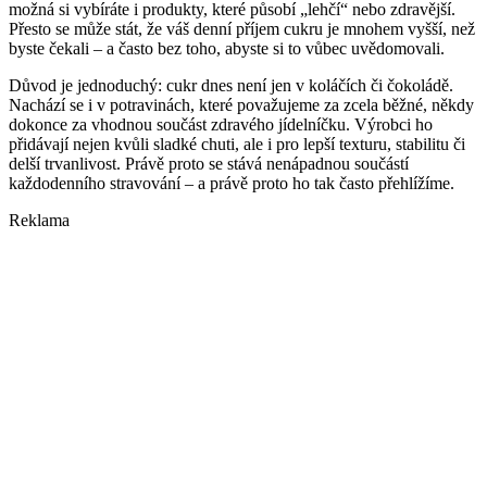
možná si vybíráte i produkty, které působí „lehčí“ nebo zdravější.
Přesto se může stát, že váš denní příjem cukru je mnohem vyšší, než
byste čekali – a často bez toho, abyste si to vůbec uvědomovali.
Důvod je jednoduchý: cukr dnes není jen v koláčích či čokoládě.
Nachází se i v potravinách, které považujeme za zcela běžné, někdy
dokonce za vhodnou součást zdravého jídelníčku. Výrobci ho
přidávají nejen kvůli sladké chuti, ale i pro lepší texturu, stabilitu či
delší trvanlivost. Právě proto se stává nenápadnou součástí
každodenního stravování – a právě proto ho tak často přehlížíme.
Reklama