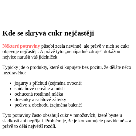
Kde se skrývá cukr nejčastěji
Některé potraviny
působí zcela nevinně, ale právě v nich se cukr
objevuje nejčastěji. A právě tyto „nenápadné zdroje“ dokážou
nejvíce narušit váš jídelníček.
Typicky jde o produkty, které si kupujete bez pocitu, že děláte něco
nezdravého:
jogurty s příchutí (zejména ovocné)
snídaňové cereálie a müsli
ochucená rostlinná mléka
dresinky a salátové zálivky
pečivo z obchodu (zejména balené)
Tyto potraviny často obsahují cukr v množstvích, které byste u
sladkostí ani nepřijali. Problém je, že je konzumujete pravidelně – a
právě to dělá největší rozdíl.