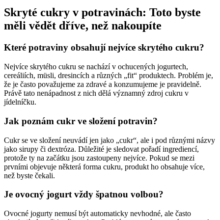
Skryté cukry v potravinách: Toto byste
měli vědět dříve, než nakoupíte
Které potraviny obsahují nejvíce skrytého cukru?
Nejvíce skrytého cukru se nachází v ochucených jogurtech,
cereáliích, müsli, dresincích a různých „fit“ produktech. Problém je,
že je často považujeme za zdravé a konzumujeme je pravidelně.
Právě tato nenápadnost z nich dělá významný zdroj cukru v
jídelníčku.
Jak poznám cukr ve složení potravin?
Cukr se ve složení neuvádí jen jako „cukr“, ale i pod různými názvy
jako sirupy či dextróza. Důležité je sledovat pořadí ingrediencí,
protože ty na začátku jsou zastoupeny nejvíce. Pokud se mezi
prvními objevuje některá forma cukru, produkt ho obsahuje více,
než byste čekali.
Je ovocný jogurt vždy špatnou volbou?
Ovocné jogurty nemusí být automaticky nevhodné, ale často