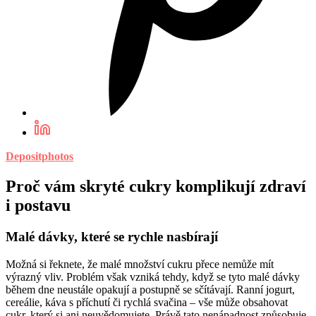
Depositphotos
Proč vám skryté cukry komplikují zdraví
i postavu
Malé dávky, které se rychle nasbírají
Možná si řeknete, že malé množství cukru přece nemůže mít
výrazný vliv. Problém však vzniká tehdy, když se tyto malé dávky
během dne neustále opakují a postupně se sčítávají. Ranní jogurt,
cereálie, káva s příchutí či rychlá svačina – vše může obsahovat
cukr, který si ani neuvědomujete. Právě tato nenápadnost způsobuje,