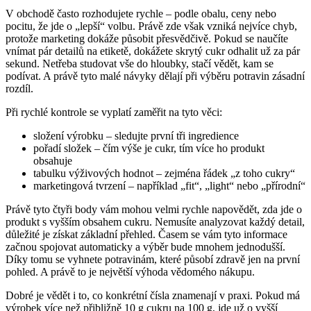
V obchodě často rozhodujete rychle – podle obalu, ceny nebo
pocitu, že jde o „lepší“ volbu. Právě zde však vzniká nejvíce chyb,
protože marketing dokáže působit přesvědčivě. Pokud se naučíte
vnímat pár detailů na etiketě, dokážete skrytý cukr odhalit už za pár
sekund. Netřeba studovat vše do hloubky, stačí vědět, kam se
podívat. A právě tyto malé návyky dělají při výběru potravin zásadní
rozdíl.
Při rychlé kontrole se vyplatí zaměřit na tyto věci:
složení výrobku – sledujte první tři ingredience
pořadí složek – čím výše je cukr, tím více ho produkt
obsahuje
tabulku výživových hodnot – zejména řádek „z toho cukry“
marketingová tvrzení – například „fit“, „light“ nebo „přírodní“
Právě tyto čtyři body vám mohou velmi rychle napovědět, zda jde o
produkt s vyšším obsahem cukru. Nemusíte analyzovat každý detail,
důležité je získat základní přehled. Časem se vám tyto informace
začnou spojovat automaticky a výběr bude mnohem jednodušší.
Díky tomu se vyhnete potravinám, které působí zdravě jen na první
pohled. A právě to je největší výhoda vědomého nákupu.
Dobré je vědět i to, co konkrétní čísla znamenají v praxi. Pokud má
výrobek více než přibližně 10 g cukru na 100 g, jde už o vyšší