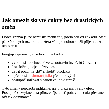
Jak omezit skryté cukry bez drastických
změn
Dobrá zpráva je, že nemusíte měnit celý jídelníček od základů. Stačí
pár vědomých rozhodnutí, která vám pomohou snížit příjem cukru
bez stresu.
Fungují zejména tyto jednoduché kroky:
vybírat si neochucené verze potravin (např. bílý jogurt)
číst složení, nejen název produktu
dávat pozor na „fit“ a „light“ produkty
upřednostnit
domácí jídla
před hotovými
postupně snižovat sladkou chuť ve stravě
Tyto změny nepůsobí radikálně, ale v praxi mají velký efekt.
Postupně si zvyknete na přirozenější chuť potravin a cukr přestane
být tak dominantní.