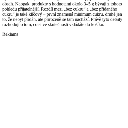
obsah. Naopak, produkty s hodnotami okolo 3–5 g bývají z tohoto
pohledu přijatelnější. Rozdíl mezi „bez cukru“ a „bez přidaného
cukru“ je také klíčový – první znamená minimum cukru, druhé jen
to, že nebyl přidán, ale přirozeně se tam nachází. Právě tyto detaily
rozhodují o tom, co si ve skutečnosti vkládáte do košíku.
Reklama