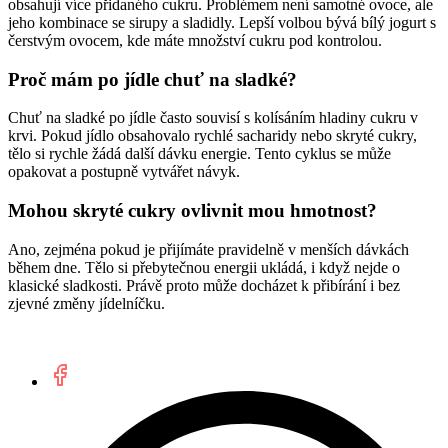
obsahují více přidaného cukru. Problémem není samotné ovoce, ale
jeho kombinace se sirupy a sladidly. Lepší volbou bývá bílý jogurt s
čerstvým ovocem, kde máte množství cukru pod kontrolou.
Proč mám po jídle chuť na sladké?
Chuť na sladké po jídle často souvisí s kolísáním hladiny cukru v
krvi. Pokud jídlo obsahovalo rychlé sacharidy nebo skryté cukry,
tělo si rychle žádá další dávku energie. Tento cyklus se může
opakovat a postupně vytvářet návyk.
Mohou skryté cukry ovlivnit mou hmotnost?
Ano, zejména pokud je přijímáte pravidelně v menších dávkách
během dne. Tělo si přebytečnou energii ukládá, i když nejde o
klasické sladkosti. Právě proto může docházet k přibírání i bez
zjevné změny jídelníčku.