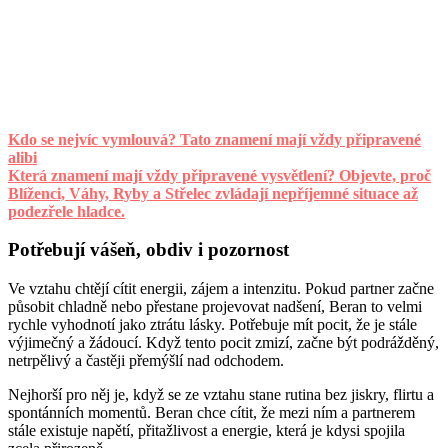
Kdo se nejvíc vymlouvá? Tato znamení mají vždy připravené
alibi
Která znamení mají vždy připravené vysvětlení? Objevte, proč
Blíženci, Váhy, Ryby a Střelec zvládají nepříjemné situace až
podezřele hladce.
Potřebují vášeň, obdiv i pozornost
Ve vztahu chtějí cítit energii, zájem a intenzitu. Pokud partner začne
působit chladně nebo přestane projevovat nadšení, Beran to velmi
rychle vyhodnotí jako ztrátu lásky. Potřebuje mít pocit, že je stále
výjimečný a žádoucí. Když tento pocit zmizí, začne být podrážděný,
netrpělivý a častěji přemýšlí nad odchodem.
Nejhorší pro něj je, když se ze vztahu stane rutina bez jiskry, flirtu a
spontánních momentů. Beran chce cítit, že mezi ním a partnerem
stále existuje napětí, přitažlivost a energie, která je kdysi spojila