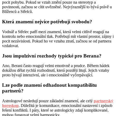
pocit pohybu. Pokud se vztah změní pouze na stereotyp a
povinnosti, začnou se cítit uvězněné. Nejvýraznější to bývá právě u
Blíženců a Střelců.
Která znamení nejvíce potřebují svobodu?
Vodnář a Střelec patří mezi znamení, která velmi citlivě reagují na
kontrolu nebo emocionální tlak. Potřebují mít vlastní prostor, zájmy i
pocit nezávislosti. Pokud ho ve vztahu ztratí, začnou se od partnera
vzdalovat.
Jsou impulzivní rozchody typické pro Berana?
Ano, Berani často reagují velmi emotivně a prudce. Během hádek
dokážou dělat rychlá rozhodnutí, která později litují. Jejich vztahy
proto bývají intenzivní, ale i emocionálně vyčerpávající.
Lze podle znamení odhadnout kompatibilitu
partnerů?
Astrologové nesledují pouze základní znamení, ale celý
partnerský
horoskop
. Důležitá je komunikace, emocionální nastavení i způsob
řešení konfliktů. I páry, které se astrologicky zdají komplikované,
mohou fungovat velmi harmonicky.