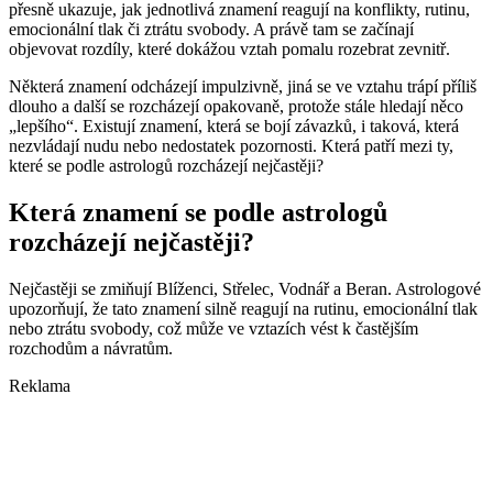
přesně ukazuje, jak jednotlivá znamení reagují na konflikty, rutinu,
emocionální tlak či ztrátu svobody. A právě tam se začínají
objevovat rozdíly, které dokážou vztah pomalu rozebrat zevnitř.
Některá znamení odcházejí impulzivně, jiná se ve vztahu trápí příliš
dlouho a další se rozcházejí opakovaně, protože stále hledají něco
„lepšího“. Existují znamení, která se bojí závazků, i taková, která
nezvládají nudu nebo nedostatek pozornosti. Která patří mezi ty,
které se podle astrologů rozcházejí nejčastěji?
Která znamení se podle astrologů
rozcházejí nejčastěji?
Nejčastěji se zmiňují Blíženci, Střelec, Vodnář a Beran. Astrologové
upozorňují, že tato znamení silně reagují na rutinu, emocionální tlak
nebo ztrátu svobody, což může ve vztazích vést k častějším
rozchodům a návratům.
Reklama