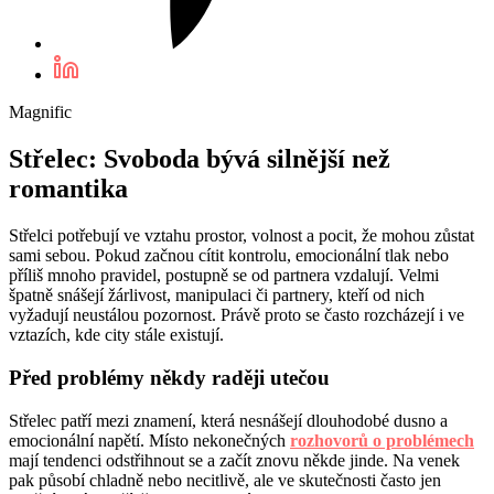
Magnific
Střelec: Svoboda bývá silnější než
romantika
Střelci potřebují ve vztahu prostor, volnost a pocit, že mohou zůstat
sami sebou. Pokud začnou cítit kontrolu, emocionální tlak nebo
příliš mnoho pravidel, postupně se od partnera vzdalují. Velmi
špatně snášejí žárlivost, manipulaci či partnery, kteří od nich
vyžadují neustálou pozornost. Právě proto se často rozcházejí i ve
vztazích, kde city stále existují.
Před problémy někdy raději utečou
Střelec patří mezi znamení, která nesnášejí dlouhodobé dusno a
emocionální napětí. Místo nekonečných
rozhovorů o problémech
mají tendenci odstřihnout se a začít znovu někde jinde. Na venek
pak působí chladně nebo necitlivě, ale ve skutečnosti často jen