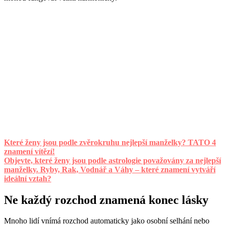
Které ženy jsou podle zvěrokruhu nejlepší manželky? TATO 4
znamení vítězí!
Objevte, které ženy jsou podle astrologie považovány za nejlepší
manželky. Ryby, Rak, Vodnář a Váhy – které znamení vytváří
ideální vztah?
Ne každý rozchod znamená konec lásky
Mnoho lidí vnímá rozchod automaticky jako osobní selhání nebo