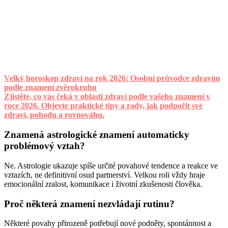
Velký horoskop zdraví na rok 2026: Osobní průvodce zdravím
podle znamení zvěrokruhu
Zjistěte, co vás čeká v oblasti zdraví podle vašeho znamení v
roce 2026. Objevte praktické tipy a rady, jak podpořit své
zdraví, pohodu a rovnováhu.
Znamená astrologické znamení automaticky
problémový vztah?
Ne. Astrologie ukazuje spíše určité povahové tendence a reakce ve
vztazích, ne definitivní osud partnerství. Velkou roli vždy hraje
emocionální zralost, komunikace i životní zkušenosti člověka.
Proč některá znamení nezvládají rutinu?
Některé povahy přirozeně potřebují nové podněty, spontánnost a