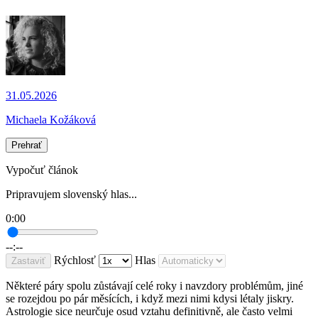
31.05.2026
Michaela Kožáková
Prehrať
Vypočuť článok
Pripravujem slovenský hlas...
0:00
--:--
Rýchlosť
Hlas
Zastaviť
Některé páry spolu zůstávají celé roky i navzdory problémům, jiné
se rozejdou po pár měsících, i když mezi nimi kdysi létaly jiskry.
Astrologie sice neurčuje osud vztahu definitivně, ale často velmi