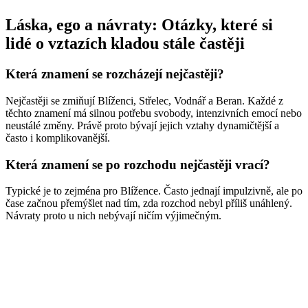
Láska, ego a návraty: Otázky, které si
lidé o vztazích kladou stále častěji
Která znamení se rozcházejí nejčastěji?
Nejčastěji se zmiňují Blíženci, Střelec, Vodnář a Beran. Každé z
těchto znamení má silnou potřebu svobody, intenzivních emocí nebo
neustálé změny. Právě proto bývají jejich vztahy dynamičtější a
často i komplikovanější.
Která znamení se po rozchodu nejčastěji vrací?
Typické je to zejména pro Blížence. Často jednají impulzivně, ale po
čase začnou přemýšlet nad tím, zda rozchod nebyl příliš unáhlený.
Návraty proto u nich nebývají ničím výjimečným.