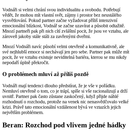
Vodnáři si velmi chrání svou individualitu a svobodu. Potřebují
vědět, že mohou mít vlastní svět, zájmy i prostor bez neustálého
vysvětlování. Pokud partner začne vyžadovat příliš intenzivní
emocionální blízkost, Vodnář se začne uzavírat a působit odtažitě.
Mnozí partneři pak při nich cítí zvláštní pocit, že jsou ve vztahu, ale
zároveň jakoby stále stáli za zavřenými dveřmi.
Mnozí Vodnáři navíc působí velmi otevřeně a komunikativně, ale
své nejhlubší emoce si nechávají jen pro sebe. Partner pak může mít
pocit, že ve vztahu existuje neviditelná bariéra, kterou se mu nikdy
nepodaří úplně překročit.
O problémech mluví až příliš pozdě
Vodnáři mají tendenci dlouho předstírat, že je vše v pořádku.
Nemluví otevřeně o tom, co je trápí, spíše si vše racionalizují a drží
uvnitř. Partner pak často zůstane zaskočený, když přijde náhlé
rozhodnutí o rozchodu, protože na venek nic nenasvědčovalo velké
krizi. Právě tato emocionální vzdálenost bývá ve vztazích jejich
největším problémem.
Beran: Rozchod pod vlivem jedné hádky