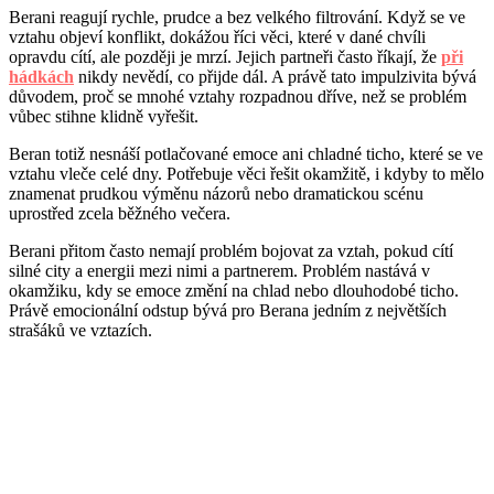
Berani reagují rychle, prudce a bez velkého filtrování. Když se ve
vztahu objeví konflikt, dokážou říci věci, které v dané chvíli
opravdu cítí, ale později je mrzí. Jejich partneři často říkají, že
při
hádkách
nikdy nevědí, co přijde dál. A právě tato impulzivita bývá
důvodem, proč se mnohé vztahy rozpadnou dříve, než se problém
vůbec stihne klidně vyřešit.
Beran totiž nesnáší potlačované emoce ani chladné ticho, které se ve
vztahu vleče celé dny. Potřebuje věci řešit okamžitě, i kdyby to mělo
znamenat prudkou výměnu názorů nebo dramatickou scénu
uprostřed zcela běžného večera.
Berani přitom často nemají problém bojovat za vztah, pokud cítí
silné city a energii mezi nimi a partnerem. Problém nastává v
okamžiku, kdy se emoce změní na chlad nebo dlouhodobé ticho.
Právě emocionální odstup bývá pro Berana jedním z největších
strašáků ve vztazích.