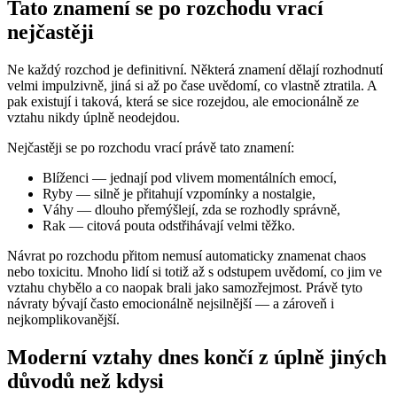
Tato znamení se po rozchodu vrací
nejčastěji
Ne každý rozchod je definitivní. Některá znamení dělají rozhodnutí
velmi impulzivně, jiná si až po čase uvědomí, co vlastně ztratila. A
pak existují i taková, která se sice rozejdou, ale emocionálně ze
vztahu nikdy úplně neodejdou.
Nejčastěji se po rozchodu vrací právě tato znamení:
Blíženci — jednají pod vlivem momentálních emocí,
Ryby — silně je přitahují vzpomínky a nostalgie,
Váhy — dlouho přemýšlejí, zda se rozhodly správně,
Rak — citová pouta odstřihávají velmi těžko.
Návrat po rozchodu přitom nemusí automaticky znamenat chaos
nebo toxicitu. Mnoho lidí si totiž až s odstupem uvědomí, co jim ve
vztahu chybělo a co naopak brali jako samozřejmost. Právě tyto
návraty bývají často emocionálně nejsilnější — a zároveň i
nejkomplikovanější.
Moderní vztahy dnes končí z úplně jiných
důvodů než kdysi