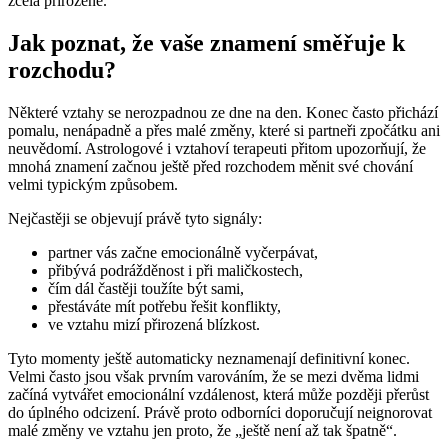
zcela přirozeně.
Jak poznat, že vaše znamení směřuje k
rozchodu?
Některé vztahy se nerozpadnou ze dne na den. Konec často přichází
pomalu, nenápadně a přes malé změny, které si partneři zpočátku ani
neuvědomí. Astrologové i vztahoví terapeuti přitom upozorňují, že
mnohá znamení začnou ještě před rozchodem měnit své chování
velmi typickým způsobem.
Nejčastěji se objevují právě tyto signály:
partner vás začne emocionálně vyčerpávat,
přibývá podrážděnost i při maličkostech,
čím dál častěji toužíte být sami,
přestáváte mít potřebu řešit konflikty,
ve vztahu mizí přirozená blízkost.
Tyto momenty ještě automaticky neznamenají definitivní konec.
Velmi často jsou však prvním varováním, že se mezi dvěma lidmi
začíná vytvářet emocionální vzdálenost, která může později přerůst
do úplného odcizení. Právě proto odborníci doporučují neignorovat
malé změny ve vztahu jen proto, že „ještě není až tak špatně“.