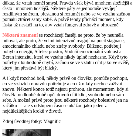
důkaz, že vztah neměl smysl. Pravda však bývá mnohem složitější a
často i mnohem lidštější. Některé páry se jednoduše vyvíjejí
rozdílným směrem, přestanou si rozumět nebo se ve vztahu začnou
pomalu ztrácet samy sobě. A právě tehdy přichází moment, kdy
láska už nestačí na to, aby vztah fungoval zdravě a přirozeně.
Některá znamení
se rozcházejí častěji ne proto, že by neuměla
milovat, ale proto, že velmi intenzivně reagují na pocit stagnace,
emocionálního chladu nebo ztráty svobody. Blíženci potřebují
pohyb a energii, Střelec prostor, Vodnář emocionální volnost a
Beran intenzitu, která ve vztahu nikdy úplně nezhasne. Když tyto
potřeby dlouhodobě chybí, začnou se ve vztahu cítit jako ve světě,
který jim přestává být blízký.
A i když rozchod bolí, někdy právě on člověku pomůže pochopit,
co ve vztazích opravdu potřebuje a co už nikdy nechce zažívat
znovu. Některé konce totiž nejsou prohrou, ale momentem, kdy si
člověk po dlouhé době opět dovolí cítit klid, svobodu nebo sám
sebe. A možná právě proto jsou některé rozchody bolestivé jen na
začátku — ale s odstupem času se ukážou jako jeden z
nejdůležitějších kroků v životě.
Zdroj úvodnej fotky: Magnific