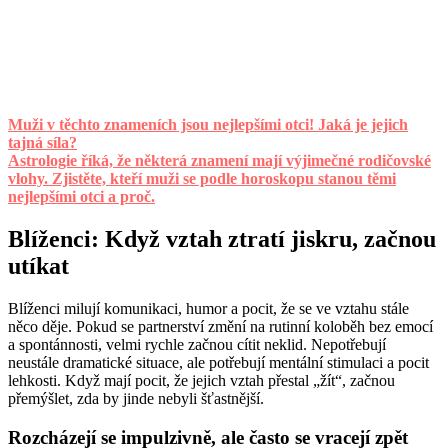
Muži v těchto znameních jsou nejlepšími otci! Jaká je jejich
tajná síla?
Astrologie říká, že některá znamení mají výjimečné rodičovské
vlohy. Zjistěte, kteří muži se podle horoskopu stanou těmi
nejlepšími otci a proč.
Blíženci: Když vztah ztratí jiskru, začnou
utíkat
Blíženci milují komunikaci, humor a pocit, že se ve vztahu stále
něco děje. Pokud se partnerství změní na rutinní koloběh bez emocí
a spontánnosti, velmi rychle začnou cítit neklid. Nepotřebují
neustále dramatické situace, ale potřebují mentální stimulaci a pocit
lehkosti. Když mají pocit, že jejich vztah přestal „žít“, začnou
přemýšlet, zda by jinde nebyli šťastnější.
Rozcházejí se impulzivně, ale často se vracejí zpět