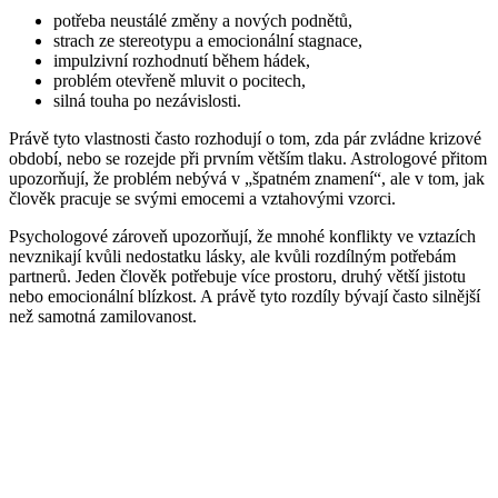
potřeba neustálé změny a nových podnětů,
strach ze stereotypu a emocionální stagnace,
impulzivní rozhodnutí během hádek,
problém otevřeně mluvit o pocitech,
silná touha po nezávislosti.
Právě tyto vlastnosti často rozhodují o tom, zda pár zvládne krizové
období, nebo se rozejde při prvním větším tlaku. Astrologové přitom
upozorňují, že problém nebývá v „špatném znamení“, ale v tom, jak
člověk pracuje se svými emocemi a vztahovými vzorci.
Psychologové zároveň upozorňují, že mnohé konflikty ve vztazích
nevznikají kvůli nedostatku lásky, ale kvůli rozdílným potřebám
partnerů. Jeden člověk potřebuje více prostoru, druhý větší jistotu
nebo emocionální blízkost. A právě tyto rozdíly bývají často silnější
než samotná zamilovanost.