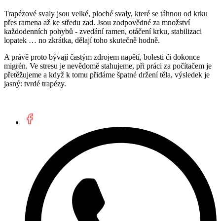
Trapézové svaly jsou velké, ploché svaly, které se táhnou od krku
přes ramena až ke středu zad. Jsou zodpovědné za množství
každodenních pohybů - zvedání ramen, otáčení krku, stabilizaci
lopatek … no zkrátka, dělají toho skutečně hodně.
A právě proto bývají častým zdrojem napětí, bolesti či dokonce
migrén. Ve stresu je nevědomě stahujeme, při práci za počítačem je
přetěžujeme a když k tomu přidáme špatné držení těla, výsledek je
jasný: tvrdé trapézy.