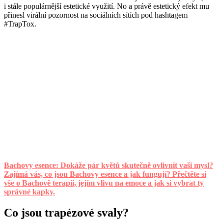
i stále populárnější estetické využití. No a právě estetický efekt mu
přinesl virální pozornost na sociálních sítích pod hashtagem
#TrapTox.
Bachovy esence: Dokáže pár květů skutečně ovlivnit vaši mysl?
Zajímá vás, co jsou Bachovy esence a jak fungují? Přečtěte si
vše o Bachově terapii, jejím vlivu na emoce a jak si vybrat ty
správné kapky.
Co jsou trapézové svaly?