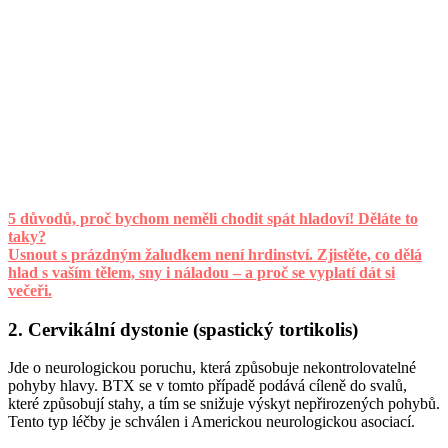
5 důvodů, proč bychom neměli chodit spát hladoví! Děláte to
taky?
Usnout s prázdným žaludkem není hrdinství. Zjistěte, co dělá
hlad s vaším tělem, sny i náladou – a proč se vyplatí dát si
večeři.
2. Cervikální dystonie (spastický tortikolis)
Jde o neurologickou poruchu, která způsobuje nekontrolovatelné
pohyby hlavy. BTX se v tomto případě podává cíleně do svalů,
které způsobují stahy, a tím se snižuje výskyt nepřirozených pohybů.
Tento typ léčby je schválen i Americkou neurologickou asociací.