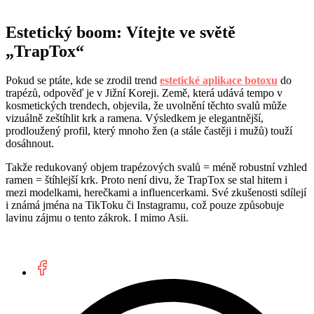
Estetický boom: Vítejte ve světě
„TrapTox“
Pokud se ptáte, kde se zrodil trend
estetické aplikace botoxu
do
trapézů, odpověď je v Jižní Koreji. Země, která udává tempo v
kosmetických trendech, objevila, že uvolnění těchto svalů může
vizuálně zeštíhlit krk a ramena. Výsledkem je elegantnější,
prodloužený profil, který mnoho žen (a stále častěji i mužů) touží
dosáhnout.
Takže redukovaný objem trapézových svalů = méně robustní vzhled
ramen = štíhlejší krk. Proto není divu, že TrapTox se stal hitem i
mezi modelkami, herečkami a influencerkami. Své zkušenosti sdílejí
i známá jména na TikToku či Instagramu, což pouze způsobuje
lavinu zájmu o tento zákrok. I mimo Asii.