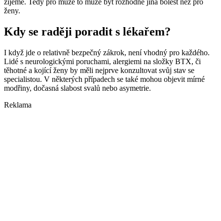
žijeme. Tedy pro muže to může být rozhodně jiná bolest než pro
ženy.
Kdy se raději poradit s lékařem?
I když jde o relativně bezpečný zákrok, není vhodný pro každého.
Lidé s neurologickými poruchami, alergiemi na složky BTX, či
těhotné a kojící ženy by měli nejprve konzultovat svůj stav se
specialistou. V některých případech se také mohou objevit mírné
modřiny, dočasná slabost svalů nebo asymetrie.
Reklama