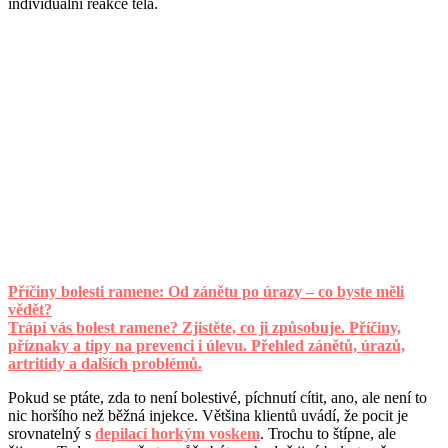
individuální reakce těla.
Příčiny bolesti ramene: Od zánětu po úrazy – co byste měli
vědět?
Trápí vás bolest ramene? Zjistěte, co ji způsobuje. Příčiny,
příznaky a tipy na prevenci i úlevu. Přehled zánětů, úrazů,
artritidy a dalších problémů.
Pokud se ptáte, zda to není bolestivé, píchnutí cítit, ano, ale není to
nic horšího než běžná injekce. Většina klientů uvádí, že pocit je
srovnatelný s
depilací horkým voskem
. Trochu to štípne, ale