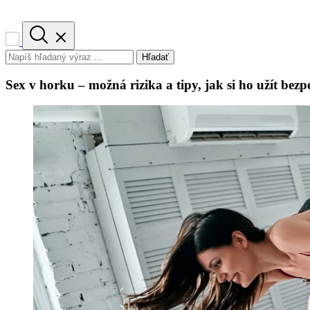
Hľadať
Sex v horku – možná rizika a tipy, jak si ho užít bez