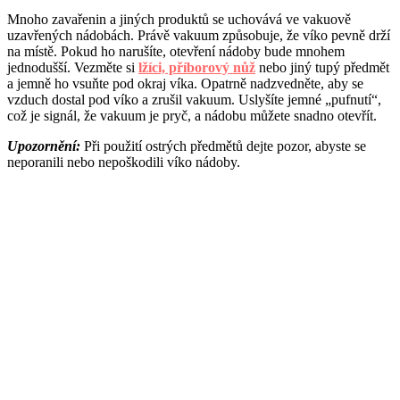
Mnoho zavařenin a jiných produktů se uchovává ve vakuově
uzavřených nádobách. Právě vakuum způsobuje, že víko pevně drží
na místě. Pokud ho narušíte, otevření nádoby bude mnohem
jednodušší. Vezměte si
lžíci, příborový nůž
nebo jiný tupý předmět
a jemně ho vsuňte pod okraj víka. Opatrně nadzvedněte, aby se
vzduch dostal pod víko a zrušil vakuum. Uslyšíte jemné „pufnutí“,
což je signál, že vakuum je pryč, a nádobu můžete snadno otevřít.
Upozornění:
Při použití ostrých předmětů dejte pozor, abyste se
neporanili nebo nepoškodili víko nádoby.