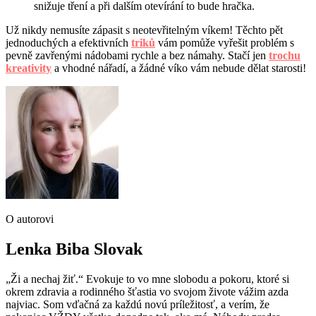
snižuje tření a při dalším otevírání to bude hračka.
Už nikdy nemusíte zápasit s neotevřitelným víkem! Těchto pět
jednoduchých a efektivních
triků
vám pomůže vyřešit problém s
pevně zavřenými nádobami rychle a bez námahy. Stačí jen
trochu
kreativity
a vhodné nářadí, a žádné víko vám nebude dělat starosti!
O autorovi
Lenka Biba Slovak
„Ži a nechaj žiť.“ Evokuje to vo mne slobodu a pokoru, ktoré si
okrem zdravia a rodinného šťastia vo svojom živote vážim azda
najviac. Som vďačná za každú novú príležitosť, a verím, že