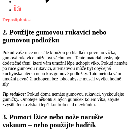
Depositphotos
2.
Použijte gumovou rukavici nebo
gumovou podložku
Pokud vaše ruce neustále kloužou po hladkém povrchu víčka,
gumová rukavice může být záchranou. Tento materiál poskytuje
dodatečné tření, které vám umožní lépe uchopit víko. Pokud nemáte
po ruce gumovou rukavici, alternativou může být obyčejná
kuchyňská utěrka nebo kus gumové podložky. Tato metoda vám
umožní pevnější uchopení bez toho, abyste museli vyvíjet hodně
síly.
Tip redakce:
Pokud doma nemáte gumovou rukavici, vyzkoušejte
gumičky. Omotejte několik silných gumiček kolem víka, abyste
zvýšili tření a získali lepší kontrolu nad otevíráním.
3.
Pomocí lžíce nebo nože narušte
vakuum – nebo použijte hadřík