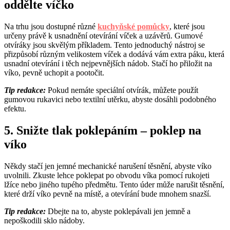
oddělte víčko
Na trhu jsou dostupné různé
kuchyňské pomůcky
, které jsou
určeny právě k usnadnění otevírání víček a uzávěrů. Gumové
otvíráky jsou skvělým příkladem. Tento jednoduchý nástroj se
přizpůsobí různým velikostem víček a dodává vám extra páku, která
usnadní otevírání i těch nejpevnějších nádob. Stačí ho přiložit na
víko, pevně uchopit a pootočit.
Tip redakce:
Pokud nemáte speciální otvírák, můžete použít
gumovou rukavici nebo textilní utěrku, abyste dosáhli podobného
efektu.
5.
Snižte tlak poklepáním – poklep na
víko
Někdy stačí jen jemné mechanické narušení těsnění, abyste víko
uvolnili. Zkuste lehce poklepat po obvodu víka pomocí rukojeti
lžíce nebo jiného tupého předmětu. Tento úder může narušit těsnění,
které drží víko pevně na místě, a otevírání bude mnohem snazší.
Tip redakce:
Dbejte na to, abyste poklepávali jen jemně a
nepoškodili sklo nádoby.