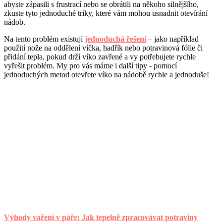
abyste zápasili s frustrací nebo se obrátili na někoho silnějšího,
zkuste tyto jednoduché triky, které vám mohou usnadnit otevírání
nádob.
Na tento problém existují
jednoduchá řešení
– jako například
použití nože na oddělení víčka, hadřík nebo potravinová fólie či
přidání tepla, pokud drží víko zavřené a vy potřebujete rychle
vyřešit problém. My pro vás máme i další tipy - pomocí
jednoduchých metod otevřete víko na nádobě rychle a jednoduše!
Výhody vaření v páře: Jak tepelně zpracovávat potraviny