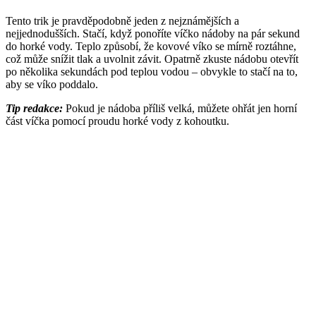
Tento trik je pravděpodobně jeden z nejznámějších a
nejjednodušších. Stačí, když ponoříte víčko nádoby na pár sekund
do horké vody. Teplo způsobí, že kovové víko se mírně roztáhne,
což může snížit tlak a uvolnit závit. Opatrně zkuste nádobu otevřít
po několika sekundách pod teplou vodou – obvykle to stačí na to,
aby se víko poddalo.
Tip redakce:
Pokud je nádoba příliš velká, můžete ohřát jen horní
část víčka pomocí proudu horké vody z kohoutku.