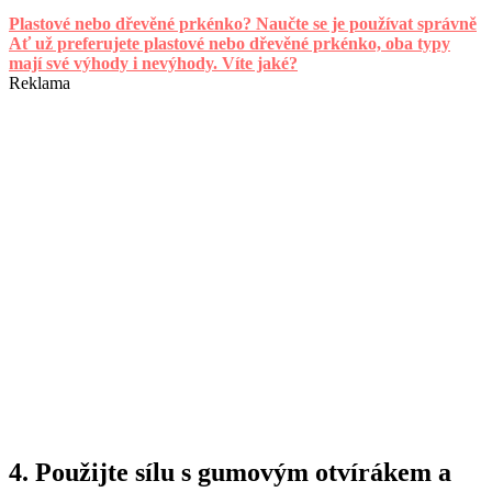
Plastové nebo dřevěné prkénko? Naučte se je používat správně
Ať už preferujete plastové nebo dřevěné prkénko, oba typy
mají své výhody i nevýhody. Víte jaké?
Reklama
4.
Použijte sílu s gumovým otvírákem a