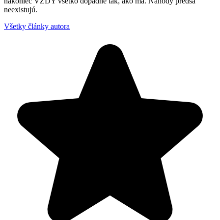
nakoniec VŽDY všetko dopadne tak, ako má. Náhody predsa
neexistujú.
Všetky články autora