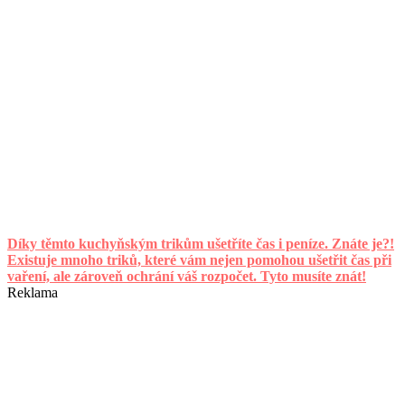
Díky těmto kuchyňským trikům ušetříte čas i peníze. Znáte je?!
Existuje mnoho triků, které vám nejen pomohou ušetřit čas při
vaření, ale zároveň ochrání váš rozpočet. Tyto musíte znát!
Reklama