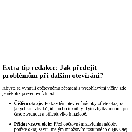
Extra tip redakce: Jak předejít
problémům při dalším otevírání?
Abyste se vyhnuli opětovnému zápasení s tvrdohlavými víčky, zde
je několik preventivních rad:
Čištění okraje:
Po každém otevření nádoby otřete okraj od
jakýchkoli zbytků jídla nebo tekutiny. Tyto zbytky mohou po
čase ztvrdnout a přilepit víko k nádobě.
Přidat vrstvu oleje:
Před opětovným zavřením nádoby
potřete okraj závitu malým množstvím rostlinného oleje. Olej