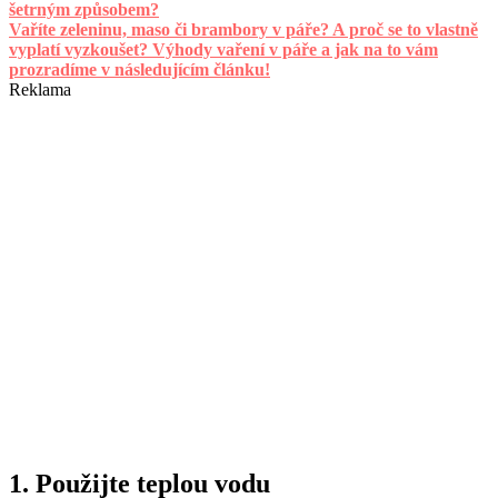
šetrným způsobem?
Vaříte zeleninu, maso či brambory v páře? A proč se to vlastně
vyplatí vyzkoušet? Výhody vaření v páře a jak na to vám
prozradíme v následujícím článku!
Reklama
1.
Použijte teplou vodu