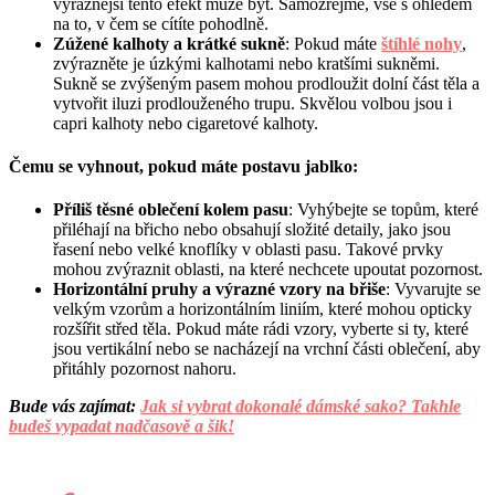
výraznější tento efekt může být. Samozřejmě, vše s ohledem
na to, v čem se cítíte pohodlně.
Zúžené kalhoty a krátké sukně
: Pokud máte
štíhlé nohy
,
zvýrazněte je úzkými kalhotami nebo kratšími sukněmi.
Sukně se zvýšeným pasem mohou prodloužit dolní část těla a
vytvořit iluzi prodlouženého trupu. Skvělou volbou jsou i
capri kalhoty nebo cigaretové kalhoty.
Čemu se vyhnout, pokud máte postavu jablko:
Příliš těsné oblečení kolem pasu
: Vyhýbejte se topům, které
přiléhají na břicho nebo obsahují složité detaily, jako jsou
řasení nebo velké knoflíky v oblasti pasu. Takové prvky
mohou zvýraznit oblasti, na které nechcete upoutat pozornost.
Horizontální pruhy a výrazné vzory na břiše
: Vyvarujte se
velkým vzorům a horizontálním liniím, které mohou opticky
rozšířit střed těla. Pokud máte rádi vzory, vyberte si ty, které
jsou vertikální nebo se nacházejí na vrchní části oblečení, aby
přitáhly pozornost nahoru.
Bude vás zajímat:
Jak si vybrat dokonalé dámské sako? Takhle
budeš vypadat nadčasově a šik!