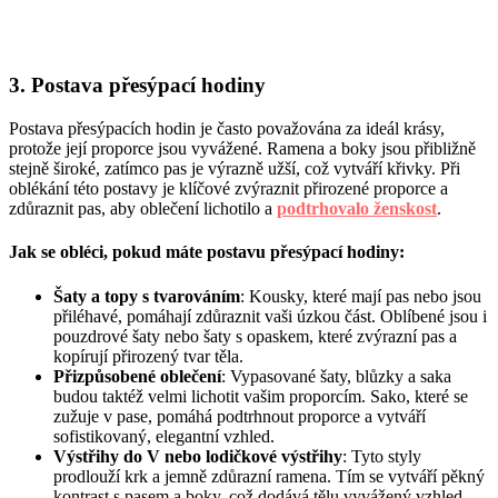
3. Postava přesýpací hodiny
Postava přesýpacích hodin je často považována za ideál krásy,
protože její proporce jsou vyvážené. Ramena a boky jsou přibližně
stejně široké, zatímco pas je výrazně užší, což vytváří křivky. Při
oblékání této postavy je klíčové zvýraznit přirozené proporce a
zdůraznit pas, aby oblečení lichotilo a
podtrhovalo ženskost
.
Jak se obléci, pokud máte postavu přesýpací hodiny:
Šaty a topy s
tvarováním
: Kousky, které mají pas nebo jsou
přiléhavé, pomáhají zdůraznit vaši úzkou část. Oblíbené jsou i
pouzdrové šaty nebo šaty s opaskem, které zvýrazní pas a
kopírují přirozený tvar těla.
Přizpůsobené oblečení
: Vypasované šaty, blůzky a saka
budou taktéž velmi lichotit vašim proporcím. Sako, které se
zužuje v pase, pomáhá podtrhnout proporce a vytváří
sofistikovaný, elegantní vzhled.
Výstřihy do V nebo lodičkové výstřihy
: Tyto styly
prodlouží krk a jemně zdůrazní ramena. Tím se vytváří pěkný
kontrast s pasem a boky, což dodává tělu vyvážený vzhled.