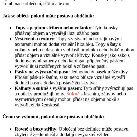
kombinace oblečení, střihů a textur.
Jak se obléci, pokud máte postavu obdélník:
Topy s peplum střihem nebo volánky
: Tyto kousky
přidávají objem a vytvářejí iluzi užšího pasu.
Vrste
vení a textury
: Topy s vrstvami nebo zajímavými
texturami mohou dodat vizuální hloubku. Topy a šaty s
volánky nebo nařasením v oblasti hrudníku nebo boků mohou
přidat objem a vizuálně vytvořit křivky. Kousky jako sako s
definovanými rameny nebo kardigan připevněný páskem
vytvoří iluzi rozšířených boků a zúženého pasu.
Pásky na zvýraznění pasu
: Jednoduchý pásek může divy.
Přidání pásku k šatům, saku nebo blůzce vizuálně vytváří
definici pasu a dodává postavě ženský tvar.
Kalhoty a sukně s vyšším pasem
: Tyto střihy zvýrazňují pas
a opticky prodlužují nohy.
Sukně
s řasením, záhyby nebo
asymetrickými detaily mohou přidat na objemu boků a
vytvořit efekt ženskosti.
Čemu se vyhnout, pokud máte postavu obdélník:
Rovné a boxy střihy
: Oblečení bez definice může postavu
zbytečně zjednodušit a dodat jí nevýrazný vzhled.