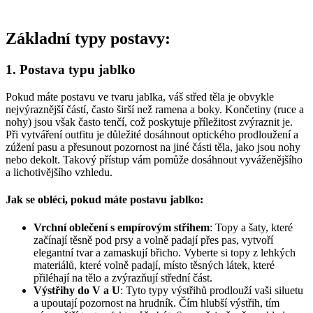
Základní typy postavy:
1. Postava typu jablko
Pokud máte postavu ve tvaru jablka, váš střed těla je obvykle
nejvýraznější částí, často širší než ramena a boky. Končetiny (ruce a
nohy) jsou však často tenčí, což poskytuje příležitost zvýraznit je.
Při vytváření outfitu je důležité dosáhnout optického prodloužení a
zúžení pasu a přesunout pozornost na jiné části těla, jako jsou nohy
nebo dekolt. Takový přístup vám pomůže dosáhnout vyváženějšího
a lichotivějšího vzhledu.
Jak se obléci, pokud máte postavu jablko:
Vrchní oblečení s empírovým střihem
: Topy a šaty, které
začínají těsně pod prsy a volně padají přes pas, vytvoří
elegantní tvar a zamaskují břicho. Vyberte si topy z lehkých
materiálů, které volně padají, místo těsných látek, které
přiléhají na tělo a zvýrazňují střední část.
Výstřihy do V a U
: Tyto typy výstřihů prodlouží vaši siluetu
a upoutají pozornost na hrudník. Čím hlubší výstřih, tím