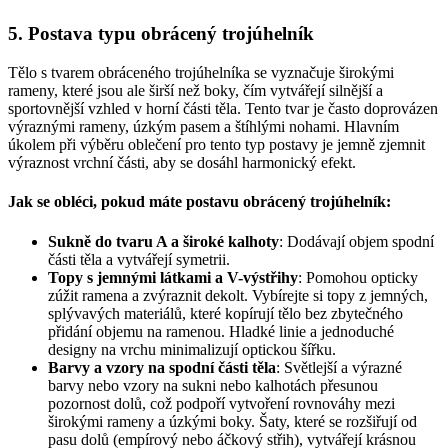
5. Postava typu obrácený trojúhelník
Tělo s tvarem obráceného trojúhelníka se vyznačuje širokými
rameny, které jsou ale širší než boky, čím vytvářejí silnější a
sportovnější vzhled v horní části těla. Tento tvar je často doprovázen
výraznými rameny, úzkým pasem a štíhlými nohami. Hlavním
úkolem při výběru oblečení pro tento typ postavy je jemně zjemnit
výraznost vrchní části, aby se dosáhl harmonický efekt.
Jak se obléci, pokud máte postavu obrácený trojúhelník:
Sukně do tvaru A a široké kalhoty
: Dodávají objem spodní
části těla a vytvářejí symetrii.
Topy s jemnými látkami a V-výstřihy
: Pomohou opticky
zúžit ramena a zvýraznit dekolt. Vybírejte si topy z jemných,
splývavých materiálů, které kopírují tělo bez zbytečného
přidání objemu na ramenou. Hladké linie a jednoduché
designy na vrchu minimalizují optickou šířku.
Barvy a vzory na spodní části těla
: Světlejší a výrazné
barvy nebo vzory na sukni nebo kalhotách přesunou
pozornost dolů, což podpoří vytvoření rovnováhy mezi
širokými rameny a úzkými boky. Šaty, které se rozšiřují od
pasu dolů (empírový nebo áčkový střih), vytvářejí krásnou