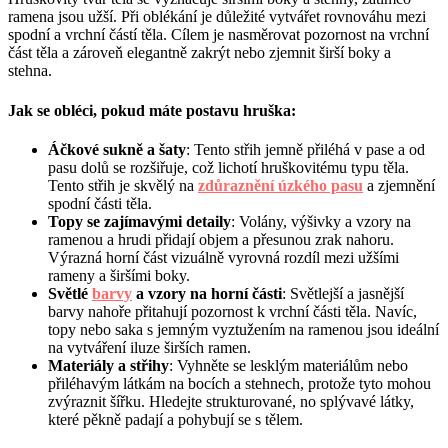
ramena jsou užší. Při oblékání je důležité vytvářet rovnováhu mezi
spodní a vrchní částí těla. Cílem je nasměrovat pozornost na vrchní
část těla a zároveň elegantně zakrýt nebo zjemnit širší boky a
stehna.
Jak se obléci, pokud máte postavu hruška:
Áčkové sukně a šaty
: Tento střih jemně přiléhá v pase a od
pasu dolů se rozšiřuje, což lichotí hruškovitému typu těla.
Tento střih je skvělý na
zdůraznění úzkého pasu
a zjemnění
spodní části těla.
Topy se zajímavými detaily
: Volány, výšivky a vzory na
ramenou a hrudi přidají objem a přesunou zrak nahoru.
Výrazná horní část vizuálně vyrovná rozdíl mezi užšími
rameny a širšími boky.
Světlé
barvy
a vzory na horní části
: Světlejší a jasnější
barvy nahoře přitahují pozornost k vrchní části těla. Navíc,
topy nebo saka s jemným vyztužením na ramenou jsou ideální
na vytváření iluze širších ramen.
Materiály a střihy
: Vyhněte se lesklým materiálům nebo
přiléhavým látkám na bocích a stehnech, protože tyto mohou
zvýraznit šířku. Hledejte strukturované, no splývavé látky,
které pěkně padají a pohybují se s tělem.