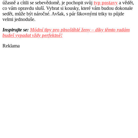
úžasně a cítili se sebevědomě, je pochopit svůj
typ postavy
a vědět,
co vám opravdu sluší. Vybrat si kousky, které vám budou dokonale
sedět, může být náročné. Avšak, s pár šikovnými triky to půjde
velmi jednoduše.
Inspirujte se:
Módní tipy pro plnoštíhlé ženy – díky těmto radám
budeš vypadat vždy perfektně!
Reklama