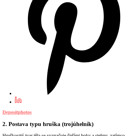
Depositphotos
2. Postava typu hruška (trojúhelník)
Hruškovitý tvar těla se vyznačuje širšími boky a stehny, zatímco