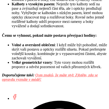
Kalhoty s vysokým pasem
: Nejenže tyto kalhoty sedí na
pase a zvýrazňují nejtenčí část těla, ale i opticky prodlužují
nohy. Vyhýbejte se kalhotám s nízkým pasem, které mohou
opticky zkracovat trup a rozšiřovat boky. Rovné nebo jemně
rozšířené kalhoty udrží proporce mezi rameny a boky
vyvážené a dodají sofistikovanost.
Čemu se vyhnout, pokud máte postavu přesýpací hodiny:
Volné a oversized oblečení
: I když může být pohodlné, může
skrýt vaši postavu a opticky rozšířit siluetu. Pokud preferujete
volnější kousky, kombinujte je s vypasovanými částmi, abyste
zachovali vyvážení.
Velké geometrické vzory
: Tyto vzory mohou rozšířit
proporce a odvést pozornost od vašich přirozených křivek.
Doporučujeme také:
Osm znaků, že máte styl: Zjistěte, zda se
opravdu vyznáte v módě!