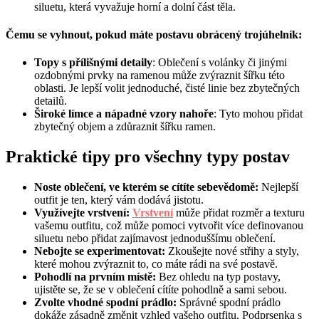
siluetu, která vyvažuje horní a dolní část těla.
Čemu se vyhnout, pokud máte postavu obrácený trojúhelník:
Topy s přílišnými detaily
: Oblečení s volánky či jinými
ozdobnými prvky na ramenou může zvýraznit šířku této
oblasti. Je lepší volit jednoduché, čisté linie bez zbytečných
detailů.
Široké límce a nápadné vzory nahoře
: Tyto mohou přidat
zbytečný objem a zdůraznit šířku ramen.
Praktické tipy pro všechny typy postav
Noste oblečení, ve kterém se cítíte sebevědomě:
Nejlepší
outfit je ten, který vám dodává jistotu.
Využívejte vrstvení:
Vrstvení
může přidat rozměr a texturu
vašemu outfitu, což může pomoci vytvořit více definovanou
siluetu nebo přidat zajímavost jednoduššímu oblečení.
Nebojte se experimento
vat:
Zkoušejte nové střihy a styly,
které mohou zvýraznit to, co máte rádi na své postavě.
Pohodlí na prvním místě:
Bez ohledu na typ postavy,
ujistěte se, že se v oblečení cítíte pohodlně a sami sebou.
Zvolte vhodné spodní prádlo:
Správné spodní prádlo
dokáže zásadně změnit vzhled vašeho outfitu. Podprsenka s