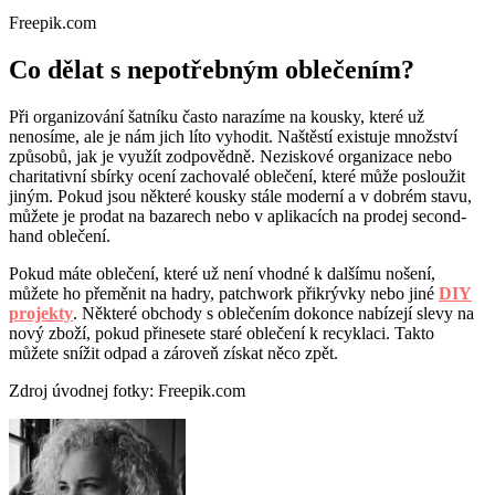
Freepik.com
Co dělat s nepotřebným oblečením?
Při organizování šatníku často narazíme na kousky, které už
nenosíme, ale je nám jich líto vyhodit. Naštěstí existuje množství
způsobů, jak je využít zodpovědně. Neziskové organizace nebo
charitativní sbírky ocení zachovalé oblečení, které může posloužit
jiným. Pokud jsou některé kousky stále moderní a v dobrém stavu,
můžete je prodat na bazarech nebo v aplikacích na prodej second-
hand oblečení.
Pokud máte oblečení, které už není vhodné k dalšímu nošení,
můžete ho přeměnit na hadry, patchwork přikrývky nebo jiné
DIY
projekty
. Některé obchody s oblečením dokonce nabízejí slevy na
nový zboží, pokud přinesete staré oblečení k recyklaci. Takto
můžete snížit odpad a zároveň získat něco zpět.
Zdroj úvodnej fotky: Freepik.com