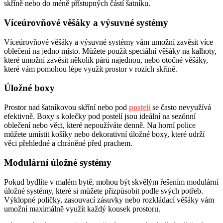
skříně nebo do méně přístupných částí šatníku.
Víceúrovňové věšáky a výsuvné systémy
Víceúrovňové věšáky a výsuvné systémy vám umožní zavěsit více
oblečení na jedno místo. Můžete použít speciální věšáky na kalhoty,
které umožní zavěsit několik párů najednou, nebo otočné věšáky,
které vám pomohou lépe využít prostor v rozích skříně.
Úložné boxy
Prostor nad šatníkovou skříní nebo pod
postelí
se často nevyužívá
efektivně. Boxy s kolečky pod postelí jsou ideální na sezónní
oblečení nebo věci, které nepoužíváte denně. Na horní police
můžete umístit košíky nebo dekorativní úložné boxy, které udrží
věci přehledné a chráněné před prachem.
Modulární úložné systémy
Pokud bydlíte v malém bytě, mohou být skvělým řešením modulární
úložné systémy, které si můžete přizpůsobit podle svých potřeb.
Výklopné poličky, zasouvací zásuvky nebo rozkládací věšáky vám
umožní maximálně využít každý kousek prostoru.