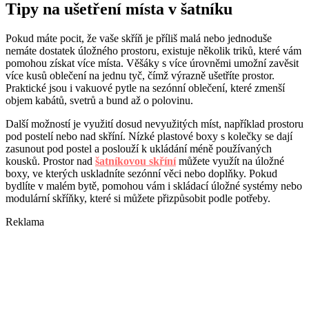
Tipy na ušetření místa v šatníku
Pokud máte pocit, že vaše skříň je příliš malá nebo jednoduše
nemáte dostatek úložného prostoru, existuje několik triků, které vám
pomohou získat více místa. Věšáky s více úrovněmi umožní zavěsit
více kusů oblečení na jednu tyč, čímž výrazně ušetříte prostor.
Praktické jsou i vakuové pytle na sezónní oblečení, které zmenší
objem kabátů, svetrů a bund až o polovinu.
Další možností je využití dosud nevyužitých míst, například prostoru
pod postelí nebo nad skříní. Nízké plastové boxy s kolečky se dají
zasunout pod postel a poslouží k ukládání méně používaných
kousků. Prostor nad
šatníkovou skříní
můžete využít na úložné
boxy, ve kterých uskladníte sezónní věci nebo doplňky. Pokud
bydlíte v malém bytě, pomohou vám i skládací úložné systémy nebo
modulární skříňky, které si můžete přizpůsobit podle potřeby.
Reklama