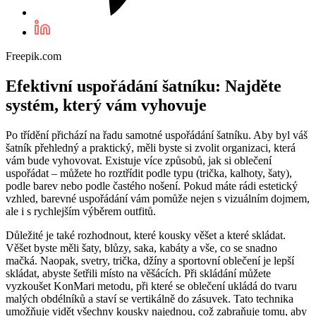
Freepik.com
Efektivní uspořádání šatníku: Najděte
systém, který vám vyhovuje
Po třídění přichází na řadu samotné uspořádání šatníku. Aby byl váš
šatník přehledný a praktický, měli byste si zvolit organizaci, která
vám bude vyhovovat. Existuje více způsobů, jak si oblečení
uspořádat – můžete ho roztřídit podle typu (trička, kalhoty, šaty),
podle barev nebo podle častého nošení. Pokud máte rádi estetický
vzhled, barevné uspořádání vám pomůže nejen s vizuálním dojmem,
ale i s rychlejším výběrem outfitů.
Důležité je také rozhodnout, které kousky věšet a které skládat.
Věšet byste měli šaty, blůzy, saka, kabáty a vše, co se snadno
mačká. Naopak, svetry, trička, džíny a sportovní oblečení je lepší
skládat, abyste šetřili místo na věšácích. Při skládání můžete
vyzkoušet KonMari metodu, při které se oblečení ukládá do tvaru
malých obdélníků a staví se vertikálně do zásuvek. Tato technika
umožňuje vidět všechny kousky najednou, což zabraňuje tomu, aby