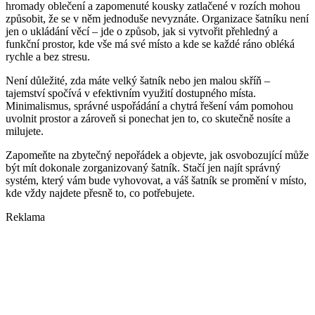
hromady oblečení a zapomenuté kousky zatlačené v rozích mohou
způsobit, že se v něm jednoduše nevyznáte. Organizace šatníku není
jen o ukládání věcí – jde o způsob, jak si vytvořit přehledný a
funkční prostor, kde vše má své místo a kde se každé ráno obléká
rychle a bez stresu.
Není důležité, zda máte velký šatník nebo jen malou skříň –
tajemství spočívá v efektivním využití dostupného místa.
Minimalismus, správné uspořádání a chytrá řešení vám pomohou
uvolnit prostor a zároveň si ponechat jen to, co skutečně nosíte a
milujete.
Zapomeňte na zbytečný nepořádek a objevte, jak osvobozující může
být mít dokonale zorganizovaný šatník. Stačí jen najít správný
systém, který vám bude vyhovovat, a váš šatník se promění v místo,
kde vždy najdete přesně to, co potřebujete.
Reklama