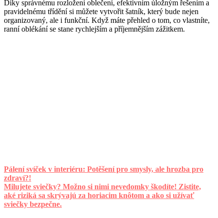
Díky správnému rozložení oblečení, efektivním úložným řešením a
pravidelnému třídění si můžete vytvořit šatník, který bude nejen
organizovaný, ale i funkční. Když máte přehled o tom, co vlastníte,
ranní oblékání se stane rychlejším a příjemnějším zážitkem.
Pálení svíček v interiéru: Potěšení pro smysly, ale hrozba pro
zdraví?!
Milujete sviečky? Možno si nimi nevedomky škodíte! Zistite,
aké riziká sa skrývajú za horiacim knôtom a ako si užívať
sviečky bezpečne.