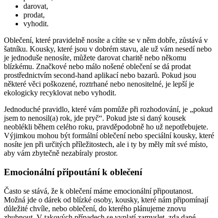
darovat,
prodat,
vyhodit.
Oblečení, které pravidelně nosíte a cítíte se v něm dobře, zůstává v
šatníku. Kousky, které jsou v dobrém stavu, ale už vám nesedí nebo
je jednoduše nenosíte, můžete darovat charitě nebo někomu
blízkému. Značkové nebo málo nošené oblečení se dá prodat
prostřednictvím second-hand aplikací nebo bazarů. Pokud jsou
některé věci poškozené, roztrhané nebo nenositelné, je lepší je
ekologicky recyklovat nebo vyhodit.
Jednoduché pravidlo, které vám pomůže při rozhodování, je „pokud
jsem to nenosil(a) rok, jde pryč“. Pokud jste si daný kousek
neoblékli během celého roku, pravděpodobně ho už nepotřebujete.
Výjimkou mohou být formální oblečení nebo speciální kousky, které
nosíte jen při určitých příležitostech, ale i ty by měly mít své místo,
aby vám zbytečně nezabíraly prostor.
Emocionální připoutání k oblečení
Často se stává, že k oblečení máme emocionální připoutanost.
Možná jde o dárek od blízké osoby, kousky, které nám připomínají
důležité chvíle, nebo oblečení, do kterého plánujeme znovu
zhubnout. V takových případech se vyplatí zamyslet, zda dané