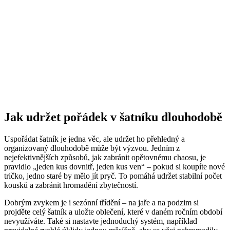
Jak udržet pořádek v šatníku dlouhodobě
Uspořádat šatník je jedna věc, ale udržet ho přehledný a
organizovaný dlouhodobě může být výzvou. Jedním z
nejefektivnějších způsobů, jak zabránit opětovnému chaosu, je
pravidlo „jeden kus dovnitř, jeden kus ven“ – pokud si koupíte nové
tričko, jedno staré by mělo jít pryč. To pomáhá udržet stabilní počet
kousků a zabránit hromadění zbytečností.
Dobrým zvykem je i sezónní třídění – na jaře a na podzim si
projděte celý šatník a uložte oblečení, které v daném ročním období
nevyužíváte. Také si nastavte jednoduchý systém, například