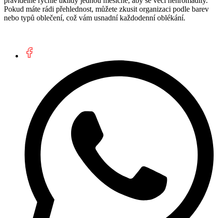
pravidelné rychlé úklidy jednou měsíčně, aby se věci nehromadily.
Pokud máte rádi přehlednost, můžete zkusit organizaci podle barev
nebo typů oblečení, což vám usnadní každodenní oblékání.