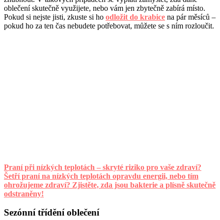
oblečení skutečně využijete, nebo vám jen zbytečně zabírá místo.
Pokud si nejste jisti, zkuste si ho
odložit do krabice
na pár měsíců –
pokud ho za ten čas nebudete potřebovat, můžete se s ním rozloučit.
Praní při nízkých teplotách – skryté riziko pro vaše zdraví?
Šetří praní na nízkých teplotách opravdu energii, nebo tím
ohrožujeme zdraví? Zjistěte, zda jsou bakterie a plísně skutečně
odstraněny!
Sezónní třídění oblečení