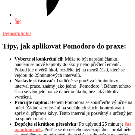
Depositphotos
Tipy, jak aplikovat Pomodoro do praxe:
Vyberte si konkrétní cíl:
Může to být napsání článku,
naučení se nové kapitoly do školy nebo přečtení emailů.
Pokud jde o větší úkol, rozdělte jej na menší části, které se
vejdou do 25minutových intervalů.
Nastavte si časovač:
Tradičně se používá 25minutový
interval práce, známý jako jedno „Pomodoro“. Během tohoto
času se věnujete pouze danému úkolu, bez jakýchkoliv
vyrušení.
Pracujte naplno:
Během Pomodora se soustřeďte výlučně na
práci. Žádné scrollování na sociálních sítích, kontrolování
zpráv či příprava kávy. Tento interval je posvátný a určený jen
na splnění úkolu.
Dopřejte si krátkou přestávku:
Po uplynutí 25 minut je
čas
na odpočinek
. Pusťte se do něčeho osvěžujícího - protáhněte
se, projděte se po místnosti, dejte si čaj, odpovězte na zprávy.