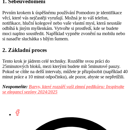
1. Sebeuvědomění
Prvním krokem k úspěšnému používání Pomodoro je identifikace
věcí, které vás nejčastěji vyrušují. Možná je to váš telefon,
notifikace, hluční kolegové nebo vaše vlastní mysl, která neustále
odbíhá k jiným myšlenkám. Vytvořte si prostředí, kde se budete
moci naplno soustředit. Například vypněte zvonění na mobilu nebo
si nasaďte sluchátka s bílým šumem.
2. Základní proces
Tento krok je jádrem celé techniky. Rozdělte svou práci do
25minutových bloků, mezi kterými budete mít 5minutové pauzy.
Pokud se cítíte na delší intervaly, můžete je přizpůsobit (například 40
minut práce a 10 minut odpočinku), ale pozor, abyste se nepřetížili.
Neopomeňte:
Barvy, které rozzáří vaši zimní pedikúru: Inspirujte
se elegancí sezóny 2024/2025