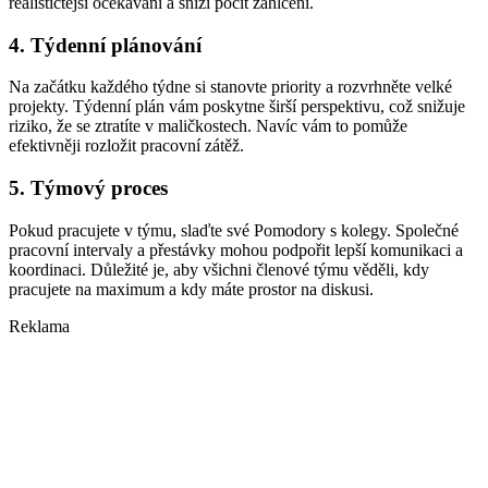
realističtější očekávání a sníží pocit zahlcení.
4. Týdenní plánování
Na začátku každého týdne si stanovte priority a rozvrhněte velké
projekty. Týdenní plán vám poskytne širší perspektivu, což snižuje
riziko, že se ztratíte v maličkostech. Navíc vám to pomůže
efektivněji rozložit pracovní zátěž.
5. Týmový proces
Pokud pracujete v týmu, slaďte své Pomodory s kolegy. Společné
pracovní intervaly a přestávky mohou podpořit lepší komunikaci a
koordinaci. Důležité je, aby všichni členové týmu věděli, kdy
pracujete na maximum a kdy máte prostor na diskusi.
Reklama