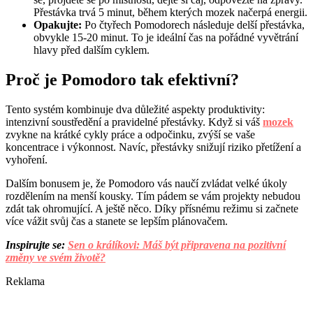
Přestávka trvá 5 minut, během kterých mozek načerpá energii.
Opakujte:
Po čtyřech Pomodorech následuje delší přestávka,
obvykle 15-20 minut. To je ideální čas na pořádné vyvětrání
hlavy před dalším cyklem.
Proč je Pomodoro tak efektivní?
Tento systém kombinuje dva důležité aspekty produktivity:
intenzivní soustředění a pravidelné přestávky. Když si váš
mozek
zvykne na krátké cykly práce a odpočinku, zvýší se vaše
koncentrace i výkonnost. Navíc, přestávky snižují riziko přetížení a
vyhoření.
Dalším bonusem je, že Pomodoro vás naučí zvládat velké úkoly
rozdělením na menší kousky. Tím pádem se vám projekty nebudou
zdát tak ohromující. A ještě něco. Díky přísnému režimu si začnete
více vážit svůj čas a stanete se lepším plánovačem.
Inspirujte se:
Sen o králíkovi: Máš být připravena na pozitivní
změny ve svém životě?
Reklama