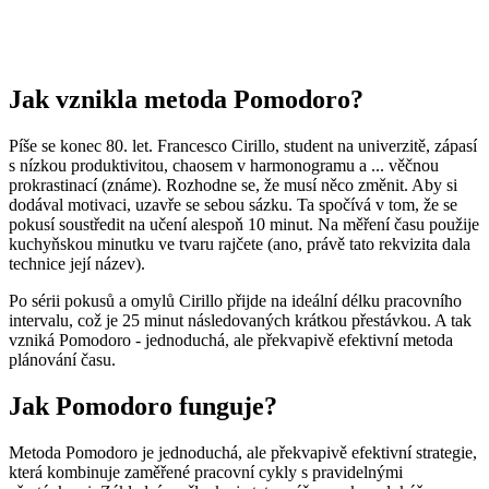
Jak vznikla metoda Pomodoro?
Píše se konec 80. let. Francesco Cirillo, student na univerzitě, zápasí
s nízkou produktivitou, chaosem v harmonogramu a ... věčnou
prokrastinací (známe). Rozhodne se, že musí něco změnit. Aby si
dodával motivaci, uzavře se sebou sázku. Ta spočívá v tom, že se
pokusí soustředit na učení alespoň 10 minut. Na měření času použije
kuchyňskou minutku ve tvaru rajčete (ano, právě tato rekvizita dala
technice její název).
Po sérii pokusů a omylů Cirillo přijde na ideální délku pracovního
intervalu, což je 25 minut následovaných krátkou přestávkou. A tak
vzniká Pomodoro - jednoduchá, ale překvapivě efektivní metoda
plánování času.
Jak Pomodoro funguje?
Metoda Pomodoro je jednoduchá, ale překvapivě efektivní strategie,
která kombinuje zaměřené pracovní cykly s pravidelnými