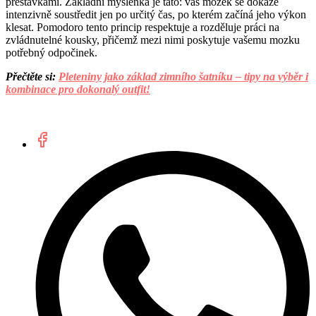
přestávkami. Základní myšlenka je tato: váš mozek se dokáže
intenzivně soustředit jen po určitý čas, po kterém začíná jeho výkon
klesat. Pomodoro tento princip respektuje a rozděluje práci na
zvládnutelné kousky, přičemž mezi nimi poskytuje vašemu mozku
potřebný odpočinek.
Přečtěte si:
Pleteniny jako základ zimního šatníku – tipy na výběr i
kombinace pro dokonalý outfit!