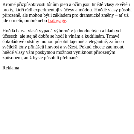
Kromě přizpůsobivosti tónům pleti a očím jsou hnědé vlasy skvělé i
pro ty, kteří rádi experimentují s účesy a módou. Hnědé vlasy působí
přirozeně, ale mohou být i základem pro dramatické změny – ať už
jde o melír, ombré nebo
balayage
.
Hnědá barva vlasů vypadá výborně v jednoduchých a hladkých
účesech, ale stejně dobře se hodí k vlnám a kudrlinám. Tmavé
čokoládové odstíny mohou působit tajemně a elegantně, zatímco
světlejší tóny přinášejí hravost a svěžest. Pokud chcete zaujmout,
hnědé vlasy vám poskytnou možnost vyniknout přirozeným
způsobem, aniž byste působili přehnaně.
Reklama