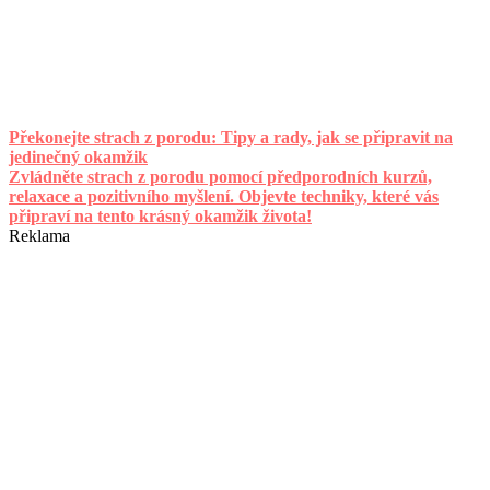
Překonejte strach z porodu: Tipy a rady, jak se připravit na
jedinečný okamžik
Zvládněte strach z porodu pomocí předporodních kurzů,
relaxace a pozitivního myšlení. Objevte techniky, které vás
připraví na tento krásný okamžik života!
Reklama