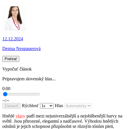
12.12.2024
Denisa Neupauerová
Prehrať
Vypočuť článok
Pripravujem slovenský hlas...
0:00
--:--
Rýchlosť
Hlas
Zastaviť
Hnědé
vlasy
patří mezi nejuniverzálnější a nejoblíbenější barvy na
světě. Jsou přirozené, elegantní a nadčasové. Výhodou hnědých
odstínů je jejich schopnost přizpůsobit se různým tónům pleti,