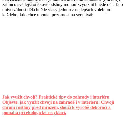
zatímco světlejší oříškové odstíny mohou zvýraznit hnědé oči. Tato
univerzálnost dělá hnědé vlasy jednou z nejlepších voleb pro
každého, kdo chce upoutat pozornost na svou tvář.
Jak využít chvojí? Praktické tipy do zahrady i interiéru
Objevte, jak využít chvojí na zahradě i v interiéru! Chvojí
chrání rostliny před mrazem, slouží k výrobě dekorací a
pomáhá při ekologické recyklaci.