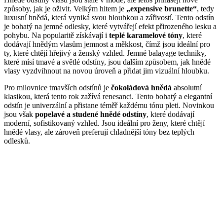
způsoby, jak je oživit. Velkým hitem je
„expensive brunette“
, tedy
luxusní hnědá, která vyniká svou hloubkou a zářivostí. Tento odstín
je bohatý na jemné odlesky, které vytvářejí efekt přirozeného lesku a
pohybu. Na popularitě získávají i
teplé karamelové tóny
, které
dodávají hnědým vlasům jemnost a měkkost, čímž jsou ideální pro
ty, které chtějí hřejivý a ženský vzhled. Jemné balayage techniky,
které mísí tmavé a světlé odstíny, jsou dalším způsobem, jak hnědé
vlasy vyzdvihnout na novou úroveň a přidat jim vizuální hloubku.
Pro milovnice tmavších odstínů je
čokoládová hnědá
absolutní
klasikou, která tento rok zažívá renesanci. Tento bohatý a elegantní
odstín je univerzální a přistane téměř každému tónu pleti. Novinkou
jsou však
popelavé a studené hnědé odstíny
, které dodávají
moderní, sofistikovaný vzhled. Jsou ideální pro ženy, které chtějí
hnědé vlasy, ale zároveň preferují chladnější tóny bez teplých
odlesků.