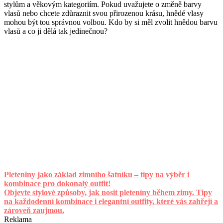
stylům a věkovým kategoriím. Pokud uvažujete o změně barvy
vlasů nebo chcete zdůraznit svou přirozenou krásu, hnědé vlasy
mohou být tou správnou volbou. Kdo by si měl zvolit hnědou barvu
vlasů a co ji dělá tak jedinečnou?
Pleteniny jako základ zimního šatníku – tipy na výběr i
kombinace pro dokonalý outfit!
Objevte stylové způsoby, jak nosit pleteniny během zimy. Tipy
na každodenní kombinace i elegantní outfity, které vás zahřejí a
zároveň zaujmou.
Reklama