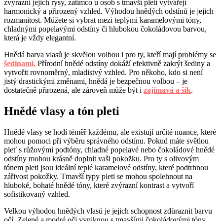
zvýrazní jejich rysy, zatímco u osob s tmavší pletí vytvářejí
harmonický a přirozený vzhled. Výhodou hnědých odstínů je jejich
rozmanitost. Můžete si vybrat mezi teplými karamelovými tóny,
chladnými popelavými odstíny či hlubokou čokoládovou barvou,
která je vždy elegantní.
Hnědá barva vlasů je skvělou volbou i pro ty, kteří mají problémy se
šedinami.
Přírodní hnědé odstíny dokáží efektivně zakrýt šediny a
vytvořit rovnoměrný, mladistvý vzhled. Pro někoho, kdo si není
jistý drastickými změnami, hnědá je bezpečnou volbou – je
dostatečně přirozená, ale zároveň může být i
zajímavá a šik
.
Hnědé vlasy a tón pleti
Hnědé vlasy se hodí téměř každému, ale existují určité nuance, které
mohou pomoci při výběru správného odstínu. Pokud máte světlou
pleť s růžovými podtóny, chladné popelavé nebo čokoládové hnědé
odstíny mohou krásně doplnit vaši pokožku. Pro ty s olivovým
tónem pleti jsou ideální teplé karamelové odstíny, které podtrhnou
zářivost pokožky. Tmavší typy pleti se mohou spolehnout na
hluboké, bohaté hnědé tóny, které zvýrazní kontrast a vytvoří
sofistikovaný vzhled.
Velkou výhodou hnědých vlasů je jejich schopnost zdůraznit barvu
očí. Zelené a modré oči vyniknou s tmavšími čokoládovými tóny,