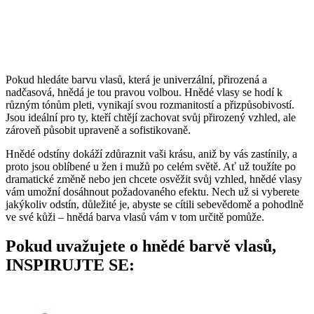
Pokud hledáte barvu vlasů, která je univerzální, přirozená a
nadčasová, hnědá je tou pravou volbou. Hnědé vlasy se hodí k
různým tónům pleti, vynikají svou rozmanitostí a přizpůsobivostí.
Jsou ideální pro ty, kteří chtějí zachovat svůj přirozený vzhled, ale
zároveň působit upraveně a sofistikovaně.
Hnědé odstíny dokáží zdůraznit vaši krásu, aniž by vás zastínily, a
proto jsou oblíbené u žen i mužů po celém světě. Ať už toužíte po
dramatické změně nebo jen chcete osvěžit svůj vzhled, hnědé vlasy
vám umožní dosáhnout požadovaného efektu. Nech už si vyberete
jakýkoliv odstín, důležité je, abyste se cítili sebevědomě a pohodlně
ve své kůži – hnědá barva vlasů vám v tom určitě pomůže.
Pokud uvažujete o hnědé barvě vlasů,
INSPIRUJTE SE: