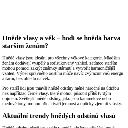
Hnědé vlasy a věk – hodí se hnědá barva
starším ženám?
Hnědé vlasy jsou ideální pro všechny věkové kategorie. Mladším
ženám dodávají vyspělý a sofistikovaný vzhled, zatímco starším
mohou pomoci zakrýt známky stárnutí a vytvořit harmoničtější
vzhled. Výběr správného odstínu může navíc zvýraznit vaši energii
a šarm, bez ohledu na věk.
Pro starší lidi jsou tmavší hnědé odstíny méně náročné na údržbu
než například černé vlasy, které mohou působit příliš tvrdým
dojmem. Světlejší hnědé odstíny, jako jsou karamelové nebo
medové tóny, mohou přidat tváři jemnost a opticky zjemnit vrásky.
Aktuální trendy hnědých odstínů vlasů
Hnědé odstíny vlasů jsou stále v módě, ale letos přinášejí nové