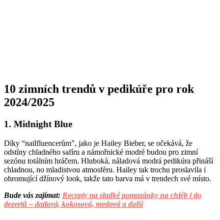
10 zimních trendů v pedikúře pro rok
2024/2025
1. Midnight Blue
Díky “nailfluencerům”, jako je
Hailey Bieber
, se očekává, že
odstíny chladného safíru a námořnické modré budou pro zimní
sezónu totálním hráčem. Hluboká, náladová modrá pedikúra přináší
chladnou, no mladistvou atmosféru. Hailey tak trochu proslavila i
ohromující džínový look, takže tato barva má v trendech své místo.
Bude vás zajímat:
Recepty na sladké pomazánky na chléb i do
dezertů – datlová, kokosová, medová a další