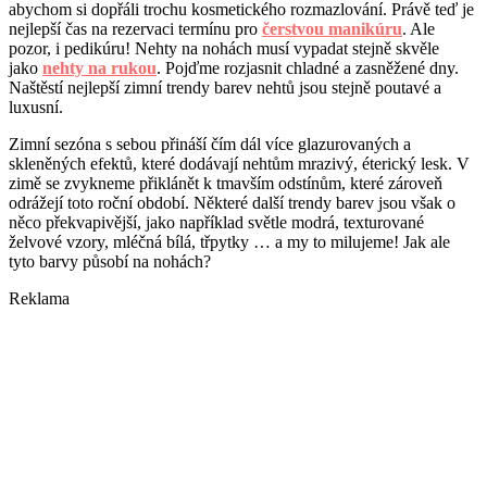
abychom si dopřáli trochu kosmetického rozmazlování. Právě teď je
nejlepší čas na rezervaci termínu pro
čerstvou manikúru
. Ale
pozor, i
pedikúru
! Nehty na nohách musí vypadat stejně skvěle
jako
nehty na rukou
. Pojďme rozjasnit chladné a zasněžené dny.
Naštěstí nejlepší zimní trendy barev nehtů jsou stejně poutavé a
luxusní.
Zimní sezóna s sebou přináší čím dál více glazurovaných a
skleněných efektů, které dodávají nehtům mrazivý, éterický lesk. V
zimě se zvykneme přiklánět k tmavším odstínům, které zároveň
odrážejí toto roční období. Některé další trendy barev jsou však o
něco překvapivější, jako například světle modrá, texturované
želvové vzory, mléčná bílá, třpytky … a my to milujeme! Jak ale
tyto barvy působí na nohách?
Reklama