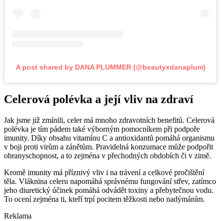
A post shared by DANA PLUMMER (@beautyxdanaplum)
Celerová polévka a její vliv na zdraví
Jak jsme již zmínili, celer má mnoho zdravotních benefitů. Celerová
polévka je tím pádem také výborným pomocníkem při podpoře
imunity. Díky obsahu vitamínu C a antioxidantů pomáhá organismu
v boji proti virům a zánětům. Pravidelná konzumace může podpořit
obranyschopnost, a to zejména v přechodných obdobích či v zimě.
Kromě imunity má příznivý vliv i na trávení a celkové pročištění
těla. Vláknina celeru napomáhá správnému fungování střev, zatímco
jeho diuretický účinek pomáhá odvádět toxiny a přebytečnou vodu.
To ocení zejména ti, kteří trpí pocitem těžkosti nebo nadýmáním.
Reklama