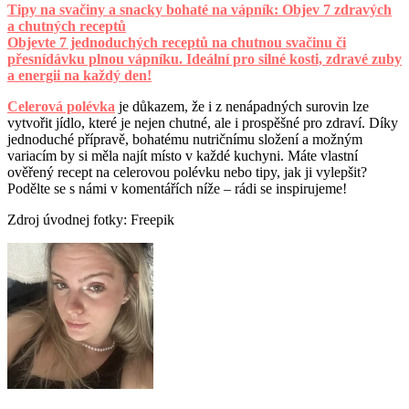
Tipy na svačiny a snacky bohaté na vápník: Objev 7 zdravých
a chutných receptů
Objevte 7 jednoduchých receptů na chutnou svačinu či
přesnídávku plnou vápníku. Ideální pro silné kosti, zdravé zuby
a energii na každý den!
Celerová polévka
je důkazem, že i z nenápadných surovin lze
vytvořit jídlo, které je nejen chutné, ale i prospěšné pro zdraví. Díky
jednoduché přípravě, bohatému nutričnímu složení a možným
variacím by si měla najít místo v každé kuchyni. Máte vlastní
ověřený recept na celerovou polévku nebo tipy, jak ji vylepšit?
Podělte se s námi v komentářích níže – rádi se inspirujeme!
Zdroj úvodnej fotky: Freepik