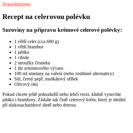
Depositphotos
Recept na celerovou polévku
Suroviny na přípravu krémové celerové polévky:
1 větší celer (cca 600 g)
1 větší brambor
1 jablko
1 cibule
2 stroužky česneku
1 litr zeleninového vývaru
100 ml smetany na vaření (nebo rostlinné alternativy)
Sůl, černý pepř, muškátový oříšek
Olivový olej
Pokud chcete ještě jednodušší nebo lehčí verzi, klidně vynechte
jablko i brambory. Získáte tak čistě celerový krém, který je ideální
při nízkosacharidové dietě nebo detoxu.