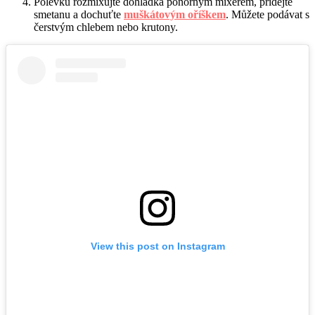
Polévku rozmixujte dohladka ponorným mixérem, přidejte
smetanu a dochuťte
muškátovým oříškem
. Můžete podávat s
čerstvým chlebem nebo krutony.
View this post on Instagram