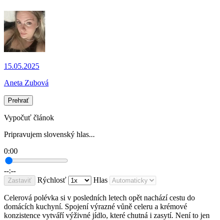
15.05.2025
Aneta Zubová
Prehrať
Vypočuť článok
Pripravujem slovenský hlas...
0:00
--:--
Rýchlosť
Hlas
Zastaviť
Celerová polévka si v posledních letech opět nachází cestu do
domácích kuchyní. Spojení výrazné vůně celeru a krémové
konzistence vytváří výživné jídlo, které chutná i zasytí. Není to jen