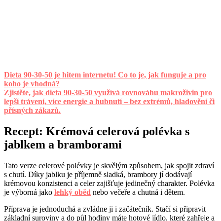
Dieta 90-30-50 je hitem internetu! Co to je, jak funguje a pro
koho je vhodná?
Zjistěte, jak dieta 90-30-50 využívá rovnováhu makroživin pro
lepší trávení, více energie a hubnutí – bez extrémů, hladovění či
přísných zákazů.
Recept: Krémová celerová polévka s
jablkem a bramborami
Tato verze celerové polévky je skvělým způsobem, jak spojit zdraví
s chutí. Díky jablku je příjemně sladká, brambory jí dodávají
krémovou konzistenci a celer zajišťuje jedinečný charakter. Polévka
je výborná jako
lehký oběd
nebo večeře a chutná i dětem.
Příprava je jednoduchá a zvládne ji i začátečník. Stačí si připravit
základní suroviny a do půl hodiny máte hotové jídlo, které zahřeje a