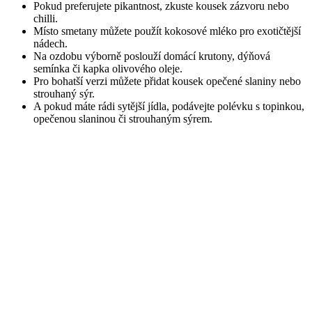
Pokud preferujete pikantnost, zkuste kousek zázvoru nebo
chilli.
Místo smetany můžete použít kokosové mléko pro exotičtější
nádech.
Na ozdobu výborně poslouží domácí krutony, dýňová
semínka či kapka olivového oleje.
Pro bohatší verzi můžete přidat kousek opečené slaniny nebo
strouhaný sýr.
A pokud máte rádi sytější jídla, podávejte polévku s topinkou,
opečenou slaninou či strouhaným sýrem.