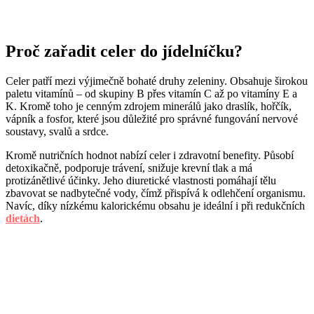
Proč zařadit celer do jídelníčku?
Celer patří mezi výjimečně bohaté druhy zeleniny. Obsahuje širokou
paletu vitamínů – od skupiny B přes vitamín C až po vitamíny E a
K. Kromě toho je cenným zdrojem minerálů jako draslík, hořčík,
vápník a fosfor, které jsou důležité pro správné fungování nervové
soustavy, svalů a srdce.
Kromě nutričních hodnot nabízí celer i zdravotní benefity. Působí
detoxikačně, podporuje trávení, snižuje krevní tlak a má
protizánětlivé účinky. Jeho diuretické vlastnosti pomáhají tělu
zbavovat se nadbytečné vody, čímž přispívá k odlehčení organismu.
Navíc, díky nízkému kalorickému obsahu je ideální i při redukčních
dietách
.