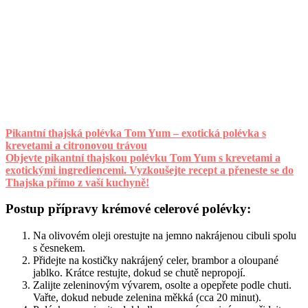
Pikantní thajská polévka Tom Yum – exotická polévka s
krevetami a citronovou trávou
Objevte pikantní thajskou polévku Tom Yum s krevetami a
exotickými ingrediencemi. Vyzkoušejte recept a přeneste se do
Thajska přímo z vaší kuchyně!
Postup přípravy krémové celerové polévky:
Na olivovém oleji orestujte na jemno nakrájenou cibuli spolu
s česnekem.
Přidejte na kostičky nakrájený celer, brambor a oloupané
jablko. Krátce restujte, dokud se chutě nepropojí.
Zalijte zeleninovým vývarem, osolte a opepřete podle chuti.
Vařte, dokud nebude zelenina měkká (cca 20 minut).