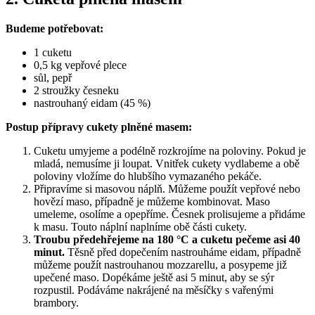
Budeme potřebovat:
1 cuketu
0,5 kg vepřové plece
sůl, pepř
2 stroužky česneku
nastrouhaný eidam (45 %)
Postup přípravy cukety plněné masem:
Cuketu umyjeme a podélně rozkrojíme na poloviny. Pokud je
mladá, nemusíme ji loupat. Vnitřek cukety vydlabeme a obě
poloviny vložíme do hlubšího vymazaného pekáče.
Připravíme si masovou náplň. Můžeme použít vepřové nebo
hovězí maso, případně je můžeme kombinovat. Maso
umeleme, osolíme a opepříme. Česnek prolisujeme a přidáme
k masu. Touto náplní naplníme obě části cukety.
Troubu předehřejeme na 180 °C a cuketu pečeme asi 40
minut.
Těsně před dopečením nastrouháme eidam, případně
můžeme použít nastrouhanou mozzarellu, a posypeme již
upečené maso. Dopékáme ještě asi 5 minut, aby se sýr
rozpustil. Podáváme nakrájené na měsíčky s vařenými
brambory.