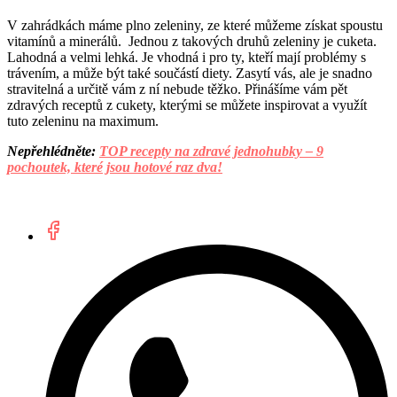
V zahrádkách máme plno zeleniny, ze které můžeme získat spoustu
vitamínů a minerálů. Jednou z takových druhů zeleniny je cuketa.
Lahodná a velmi lehká. Je vhodná i pro ty, kteří mají problémy s
trávením, a může být také součástí diety. Zasytí vás, ale je snadno
stravitelná a určitě vám z ní nebude těžko. Přinášíme vám pět
zdravých receptů z cukety, kterými se můžete inspirovat a využít
tuto zeleninu na maximum.
Nepřehlédněte:
TOP recepty na zdravé jednohubky – 9
pochoutek, které jsou hotové raz dva!