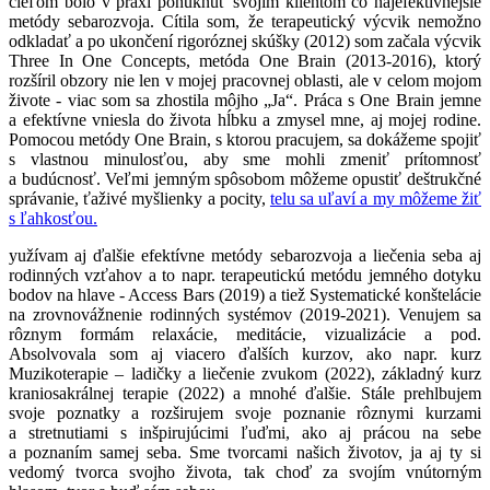
cieľom bolo v praxi ponúknuť svojim klientom čo najefektívnejšie
metódy sebarozvoja. Cítila som, že terapeutický výcvik nemožno
odkladať a po ukončení rigoróznej skúšky (2012) som začala výcvik
Three In One Concepts, metóda One Brain (2013-2016), ktorý
rozšíril obzory nie len v mojej pracovnej oblasti, ale v celom mojom
živote - viac som sa zhostila môjho „Ja“. Práca s One Brain jemne
a efektívne vniesla do života hĺbku a zmysel mne, aj mojej rodine.
Pomocou metódy One Brain, s ktorou pracujem, sa dokážeme spojiť
s vlastnou minulosťou, aby sme mohli zmeniť prítomnosť
a budúcnosť. Veľmi jemným spôsobom môžeme opustiť deštrukčné
správanie, ťaživé myšlienky a pocity,
telu sa uľaví a my môžeme žiť
s ľahkosťou.
yužívam aj ďalšie efektívne metódy sebarozvoja a liečenia seba aj
rodinných vzťahov a to napr. terapeutickú metódu jemného dotyku
bodov na hlave - Access Bars (2019) a tiež Systematické konštelácie
na zrovnovážnenie rodinných systémov (2019-2021). Venujem sa
rôznym formám relaxácie, meditácie, vizualizácie a pod.
Absolvovala som aj viacero ďalších kurzov, ako napr. kurz
Muzikoterapie – ladičky a liečenie zvukom (2022), základný kurz
kraniosakrálnej terapie (2022) a mnohé ďalšie. Stále prehlbujem
svoje poznatky a rozširujem svoje poznanie rôznymi kurzami
a stretnutiami s inšpirujúcimi ľuďmi, ako aj prácou na sebe
a poznaním samej seba. Sme tvorcami našich životov, ja aj ty si
vedomý tvorca svojho života, tak choď za svojím vnútorným