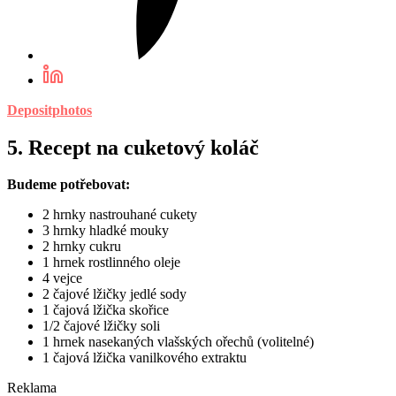
Depositphotos
5. Recept na cuketový koláč
Budeme potřebovat:
2 hrnky nastrouhané cukety
3 hrnky hladké mouky
2 hrnky cukru
1 hrnek rostlinného oleje
4 vejce
2 čajové lžičky jedlé sody
1 čajová lžička skořice
1/2 čajové lžičky soli
1 hrnek nasekaných vlašských ořechů (volitelné)
1 čajová lžička vanilkového extraktu
Reklama