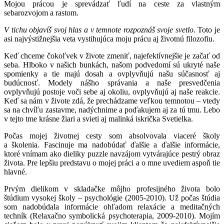
Mojou prácou je sprevádzať ľudí na ceste za vlastným
sebarozvojom a rastom.
V tichu objavíš svoj hlas a v temnote rozpoznáš svoje svetlo
. Toto je
asi najvýstižnejšia veta vystihujúca moju prácu aj životnú filozofiu.
Keď chceme čokoľvek v živote zmeniť, najefektívnejšie je začať od
seba. Hlboko v našich bunkách, našom podvedomí sú ukryté naše
spomienky a tie majú dosah a ovplyvňujú našu súčasnosť aj
budúcnosť. Modely nášho správania a naše presvedčenia
ovplyvňujú postoje voči sebe aj okoliu, ovplyvňujú aj naše reakcie.
Keď sa nám v živote zdá, že prechádzame veľkou temnotou – vtedy
sa na chvíľu zastavme, nadýchnime a poďakujem aj za tú tmu. Lebo
v tejto tme krásne žiari a svieti aj malinká iskrička Svetielka.
Počas mojej životnej cesty som absolvovala viaceré školy
a školenia. Fascinuje ma nadobúdať ďalšie a ďalšie informácie,
ktoré vnímam ako dieliky puzzle navzájom vytvárajúce pestrý obraz
života. Pre lepšiu predstavu o mojej práci a o mne uvediem aspoň tie
hlavné.
Prvým dielikom v skladačke môjho profesijného života bolo
štúdium vysokej školy – psychológie (2005-2010). Už počas štúdia
som nadobúdala informácie ohľadom relaxácie a meditačných
techník (Relaxačno symbolická psychoterapia, 2009-2010). Mojím