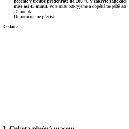
pečeme v troubě předehřáté na 180 °C v zakryté zapékací
míse asi 45 minut.
Poté mísu odkryjeme a dopékáme ještě asi
15 minut.
Doporučujeme přečíst:
Reklama
2. Cuketa plněná masem