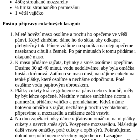
450g strouhané mozzarelly
¼ hrnku strouhaného parmezánu
1 větší vajíčko
Postup přípravy cuketových lasagní:
Mleté hovězí maso osolíme a trochu ho opečeme ve větší
pánvi. Když zhnědne, dáme ho do sítka, aby odkapat
přebytečný tuk. Pánev vrátíme na sporák a na oleji opečeme
nasekanou cibuli a česnek. Po pár minutách k tomu přidáme i
okapané maso.
K masu přidáme rajčata, bylinky a směs osolíme i opepříme.
Dusíme 30 až 40 minut, vodu nedoléváme, aby byla omáčka
hustá a krémová. Zatímco se maso dusí, nakrájíme cuketu na
tenké plátky, které osolíme a necháme odpočinout. Poté
osušíme vodu papírovým ubrouskem.
Plátky cukety krátce grilujeme na pánvi nebo v troubě, měly
by být lehce opečené. Mezitím v misce smícháme ricottu a
parmezán, přidáme vajíčko a promícháme. Když máme
hotovou omáčku z rajčat, necháme ji trochu vychladnout,
připravíme si mozzarellu a můžeme začít vrstvit.
Na dno zapékací mísy dáme rajčatovou omáčku, na ni plátky
cukety a navrch směs sýrů. Posypeme mozzarellou. Následuje
další vrstva omáčky, poté cukety a opět sýrů. Pokračujeme,
dokud nespotřebujeme všechny ingredience.
Lasagne