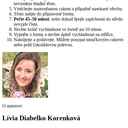
nevznikne hladké těsto.
Vmíchejte nastrouhanou cuketu a případně nasekané ořechy.
Těsto nalijte do připravené formy.
Pečte 45–50 minut
, nebo dokud špejle zapíchnutá do středu
nevyjde čistá.
Nechte koláč vychladnout ve formě asi 10 minut.
Vyjměte z formy a nechte úplně vychladnout na mřížce.
Nakrájejte a podávejte. Můžete posypat moučkovým cukrem
nebo polít čokoládovou polevou.
O autorovi
Lívia Diabelko Korenková