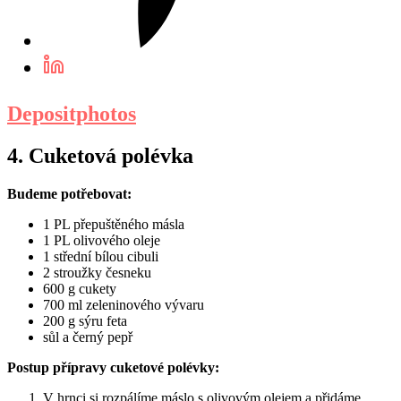
Depositphotos
4. Cuketová polévka
Budeme potřebovat:
1 PL přepuštěného másla
1 PL olivového oleje
1 střední bílou cibuli
2 stroužky česneku
600 g cukety
700 ml zeleninového vývaru
200 g sýru feta
sůl a černý pepř
Postup přípravy cuketové polévky:
V hrnci si rozpálíme máslo s olivovým olejem a přidáme