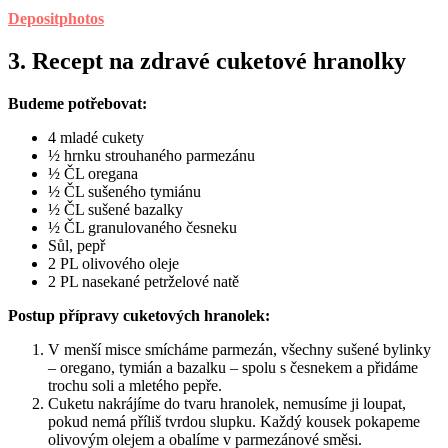
Depositphotos
3. Recept na zdravé cuketové hranolky
Budeme potřebovat:
4 mladé cukety
½ hrnku strouhaného parmezánu
½ ČL oregana
½ ČL sušeného tymiánu
½ ČL sušené bazalky
½ ČL granulovaného česneku
Sůl, pepř
2 PL olivového oleje
2 PL nasekané petrželové natě
Postup přípravy cuketových hranolek:
V menší misce smícháme parmezán, všechny sušené bylinky
– oregano, tymián a bazalku – spolu s česnekem a přidáme
trochu soli a mletého pepře.
Cuketu nakrájíme do tvaru hranolek, nemusíme ji loupat,
pokud nemá příliš tvrdou slupku. Každý kousek pokapeme
olivovým olejem a obalíme v parmezánové směsi.