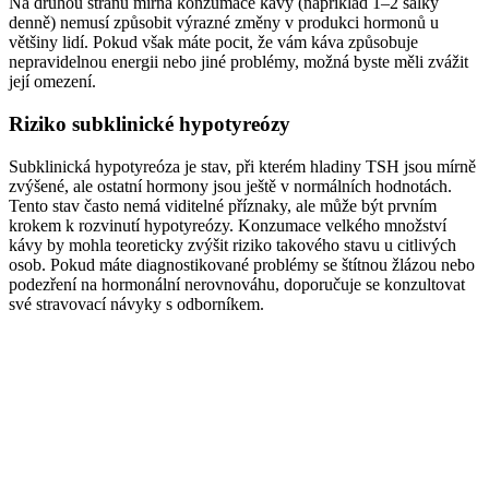
Na druhou stranu mírná konzumace kávy (například 1–2 šálky
denně) nemusí způsobit výrazné změny v produkci hormonů u
většiny lidí. Pokud však máte pocit, že vám káva způsobuje
nepravidelnou energii nebo jiné problémy, možná byste měli zvážit
její omezení.
Riziko subklinické hypotyreózy
Subklinická hypotyreóza je stav, při kterém hladiny TSH jsou mírně
zvýšené, ale ostatní hormony jsou ještě v normálních hodnotách.
Tento stav často nemá viditelné příznaky, ale může být prvním
krokem k rozvinutí hypotyreózy. Konzumace velkého množství
kávy by mohla teoreticky zvýšit riziko takového stavu u citlivých
osob. Pokud máte diagnostikované problémy se štítnou žlázou nebo
podezření na hormonální nerovnováhu, doporučuje se konzultovat
své stravovací návyky s odborníkem.