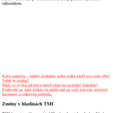
odborníkem.
Káva nalačno – žádný problém, nebo velká zátěž pro naše tělo?
Tohle je realita!
Máte ve zvyku pít kávu hned ráno na prázdný žaludek?
Podívejte se, jaké účinky to může mít na vaše trávení, stresové
hormony a celkovou pohodu.
Změny v hladinách TSH