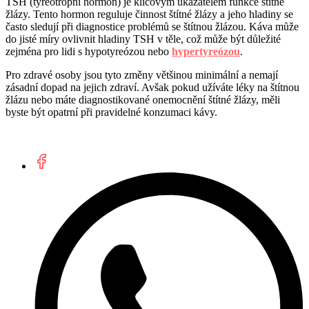
TSH (tyreotropní hormon) je klíčovým ukazatelem funkce štítné
žlázy. Tento hormon reguluje činnost štítné žlázy a jeho hladiny se
často sledují při diagnostice problémů se štítnou žlázou. Káva může
do jisté míry ovlivnit hladiny TSH v těle, což může být důležité
zejména pro lidi s hypotyreózou nebo
hypertyreózou
.
Pro zdravé osoby jsou tyto změny většinou minimální a nemají
zásadní dopad na jejich zdraví. Avšak pokud užíváte léky na štítnou
žlázu nebo máte diagnostikované onemocnění štítné žlázy, měli
byste být opatrní při pravidelné konzumaci kávy.