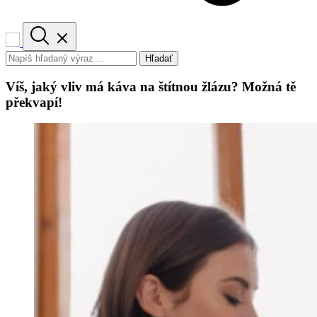
Hľadať
Víš, jaký vliv má káva na štítnou žlázu? Možná tě
překvapí!