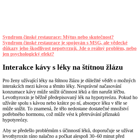
Syndrom čínské restaurace: Mýtus nebo skutečnost?
Syndrom čínské restaurace je spojován s MSG, ale vědecké
důkazy jeho škodlivost nepotvrzují. Jde o reálný problém, nebo
jen psychologický efekt?
Interakce kávy s léky na štítnou žlázu
Pro ženy užívající léky na štítnou žlázu je důležité vědět o možných
interakcích mezi kávou a těmito léky. Nesprávné načasování
konzumace kávy může snížit účinnost léků a tím narušit léčbu.
Levothyroxin je běžně předepisovaný lék na hypotyreózu. Pokud ho
užíváte spolu s kávou nebo krátce po ní, absorpce léku v těle se
může snížit. To znamená, že tělo nedostane dostatečné množství
potřebného hormonu, což může vést k přetrvávání příznaků
hypotyreózy.
Aby se předešlo problémům s účinností léků, doporučuje se užívat
levothyroxin ráno nalačno a počkat alespoň 30–60 minut před