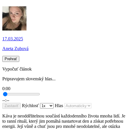
17.03.2025
Aneta Zubová
Prehrať
Vypočuť článok
Pripravujem slovenský hlas...
0:00
--:--
Rýchlosť
Hlas
Zastaviť
Káva je neoddělitelnou součástí každodenního života mnoha lidí. Je
to ranní rituál, který jim pomáhá nastartovat den a získat potřebnou
energii. Její vůně a chuť jsou pro mnohé neodolatelné, ale otázka