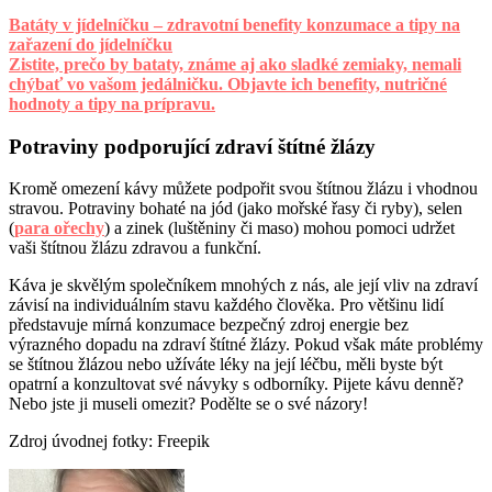
Batáty v jídelníčku – zdravotní benefity konzumace a tipy na
zařazení do jídelníčku
Zistite, prečo by bataty, známe aj ako sladké zemiaky, nemali
chýbať vo vašom jedálničku. Objavte ich benefity, nutričné
hodnoty a tipy na prípravu.
Potraviny podporující zdraví štítné žlázy
Kromě omezení kávy můžete podpořit svou štítnou žlázu i vhodnou
stravou. Potraviny bohaté na jód (jako mořské řasy či ryby), selen
(
para ořechy
) a zinek (luštěniny či maso) mohou pomoci udržet
vaši štítnou žlázu zdravou a funkční.
Káva je skvělým společníkem mnohých z nás, ale její vliv na zdraví
závisí na individuálním stavu každého člověka. Pro většinu lidí
představuje mírná konzumace bezpečný zdroj energie bez
výrazného dopadu na zdraví štítné žlázy. Pokud však máte problémy
se štítnou žlázou nebo užíváte léky na její léčbu, měli byste být
opatrní a konzultovat své návyky s odborníky. Pijete kávu denně?
Nebo jste ji museli omezit? Podělte se o své názory!
Zdroj úvodnej fotky: Freepik