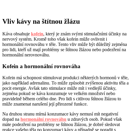
Vliv kávy na štítnou žlázu
Káva obsahuje
kofein
, který je znám svými stimulačními účinky na
nervový systém. Kromě toho však kofein může ovlivnit i
hormonální rovnováhu v těle. Tento vliv může být důležitý zejména
pro lidi, kteří už mají problémy se štítnou žlázou nebo podezření na
hormonální nerovnováhu.
Kofein a hormonální rovnováha
Kofein má schopnost stimulovat produkci některých hormonů v těle,
jako například adrenalinu. To může způsobit zvýšenou aktivitu těla a
pocit energie. Avšak tato stimulace může mít i vedlejší účinky,
zejména pokud se káva konzumuje ve velkém množství nebo
pravidelně během celého dne. Pro lidi s citlivou štítnou žlázou to
může znamenat narušení její přirozené funkce.
Na druhou stranu mírná konzumace kávy nemusí mít negativní
dopad na
hormonální rovnováhu
u zdravých osob. Pokud však
máte podezření na problémy se štítnou žlázou, je dobré sledovat
reakce vašeho těla po konzumaci kávy a případně se poradit s