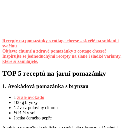
Recepty na pomazánky s cottage cheese – skvělé na snídani i
svačinu
Objevte chutné a zdravé pomazánky z cottage cheese!
Inspirujte se jednoduchými recepty na slané i sladké varianty,
které si zamilujete.
TOP 5 receptů na jarní pomazánky
1. Avokádová pomazánka s brynzou
1
zralé avokádo
100 g brynzy
šťáva z poloviny citronu
½ lžičky soli
špetka černého pepře
Avokádo rozmačkejte vidličkou a smíchejte s brynzou. Dochutit