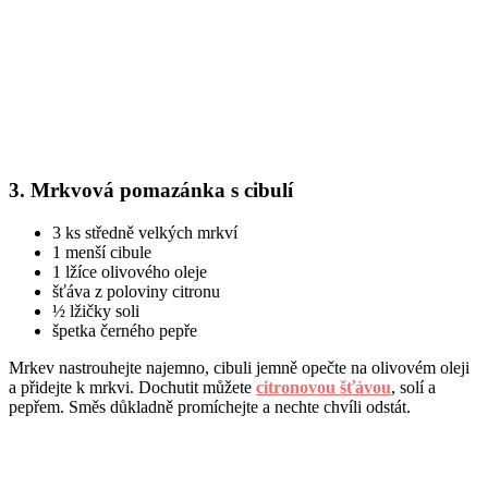
3. Mrkvová pomazánka s cibulí
3 ks středně velkých mrkví
1 menší cibule
1 lžíce olivového oleje
šťáva z poloviny citronu
½ lžičky soli
špetka černého pepře
Mrkev nastrouhejte najemno, cibuli jemně opečte na olivovém oleji
a přidejte k mrkvi. Dochutit můžete
citronovou šťávou
, solí a
pepřem. Směs důkladně promíchejte a nechte chvíli odstát.