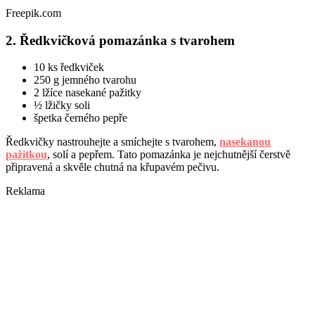
Freepik.com
2. Ředkvičková pomazánka s tvarohem
10 ks ředkviček
250 g jemného tvarohu
2 lžíce nasekané pažitky
½ lžičky soli
špetka černého pepře
Ředkvičky nastrouhejte a smíchejte s tvarohem,
nasekanou
pažitkou
, solí a pepřem. Tato pomazánka je nejchutnější čerstvě
připravená a skvěle chutná na křupavém pečivu.
Reklama