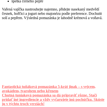
špetka černého pepře
Vařená vajíčka nastrouhejte najemno, přidejte nasekaný medvědí
česnek, hořčici a jogurt nebo majonézu podle preference. Dochutit
solí a pepřem. Výsledná pomazánka je lahodně krémová a voňavá.
Fantastická tuňáková pomazánka 5-krát jinak – s vejcem,
avokádem, tvarohem nebo křenem
Chutná tuniaková pomazánka sa dá pripraviť rôzne. Stačí
pridať iné ingrediencie a vždy vyčarujete inú pochúťku. Skúste
ju v týchto troch verziách!