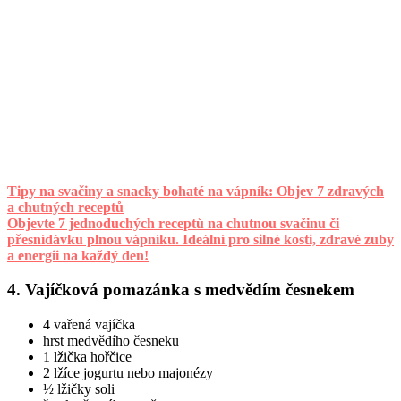
Tipy na svačiny a snacky bohaté na vápník: Objev 7 zdravých
a chutných receptů
Objevte 7 jednoduchých receptů na chutnou svačinu či
přesnídávku plnou vápníku. Ideální pro silné kosti, zdravé zuby
a energii na každý den!
4. Vajíčková pomazánka s medvědím česnekem
4 vařená vajíčka
hrst medvědího česneku
1 lžička hořčice
2 lžíce jogurtu nebo majonézy
½ lžičky soli