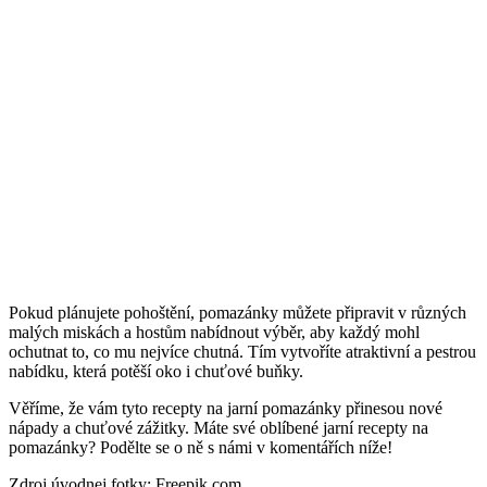
Pokud plánujete pohoštění, pomazánky můžete připravit v různých
malých miskách a hostům nabídnout výběr, aby každý mohl
ochutnat to, co mu nejvíce chutná. Tím vytvoříte atraktivní a pestrou
nabídku, která potěší oko i chuťové buňky.
Věříme, že vám tyto recepty na jarní pomazánky přinesou nové
nápady a chuťové zážitky. Máte své oblíbené jarní recepty na
pomazánky? Podělte se o ně s námi v komentářích níže!
Zdroj úvodnej fotky: Freepik.com