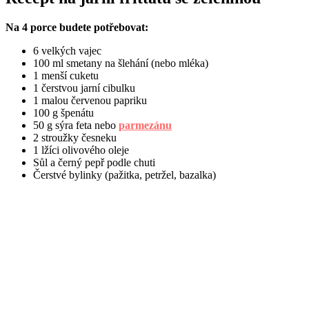
Na 4 porce budete potřebovat:
6 velkých vajec
100 ml smetany na šlehání (nebo mléka)
1 menší cuketu
1 čerstvou jarní cibulku
1 malou červenou papriku
100 g špenátu
50 g sýra feta nebo
parmezánu
2 stroužky česneku
1 lžíci olivového oleje
Sůl a černý pepř podle chuti
Čerstvé bylinky (pažitka, petržel, bazalka)