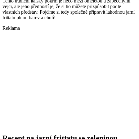
Tento tradiční italský pokrm je něco mezi omeletou a zapečenými
vejci, ale jeho předností je, že si ho můžete přizpůsobit podle
vlastních představ. Pojďme si tedy společně připravit lahodnou jarní
frittatu plnou barev a chutí!
Reklama
Recept na jarní frittatu se zeleninou