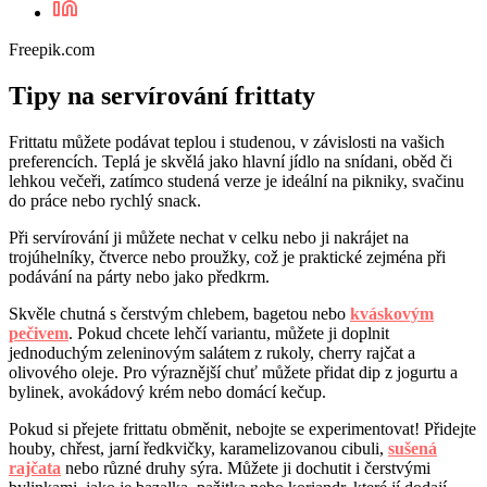
Freepik.com
Tipy na servírování frittaty
Frittatu můžete podávat teplou i studenou, v závislosti na vašich
preferencích. Teplá je skvělá jako hlavní jídlo na snídani, oběd či
lehkou večeři, zatímco studená verze je ideální na pikniky, svačinu
do práce nebo rychlý snack.
Při servírování ji můžete nechat v celku nebo ji nakrájet na
trojúhelníky, čtverce nebo proužky, což je praktické zejména při
podávání na párty nebo jako předkrm.
Skvěle chutná s čerstvým chlebem, bagetou nebo
kváskovým
pečivem
. Pokud chcete lehčí variantu, můžete ji doplnit
jednoduchým zeleninovým salátem z rukoly, cherry rajčat a
olivového oleje. Pro výraznější chuť můžete přidat dip z jogurtu a
bylinek, avokádový krém nebo domácí kečup.
Pokud si přejete frittatu obměnit, nebojte se experimentovat! Přidejte
houby, chřest, jarní ředkvičky, karamelizovanou cibuli,
sušená
rajčata
nebo různé druhy sýra. Můžete ji dochutit i čerstvými