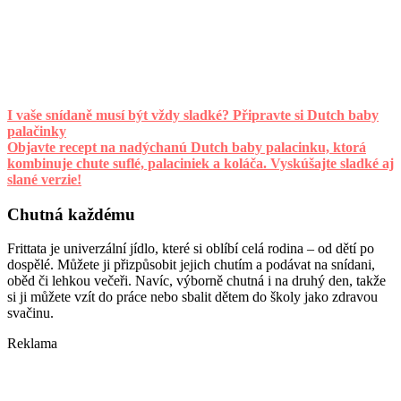
I vaše snídaně musí být vždy sladké? Připravte si Dutch baby
palačinky
Objavte recept na nadýchanú Dutch baby palacinku, ktorá
kombinuje chute suflé, palaciniek a koláča. Vyskúšajte sladké aj
slané verzie!
Chutná každému
Frittata je univerzální jídlo, které si oblíbí celá rodina – od dětí po
dospělé. Můžete ji přizpůsobit jejich chutím a podávat na snídani,
oběd či lehkou večeři. Navíc, výborně chutná i na druhý den, takže
si ji můžete vzít do práce nebo sbalit dětem do školy jako zdravou
svačinu.
Reklama