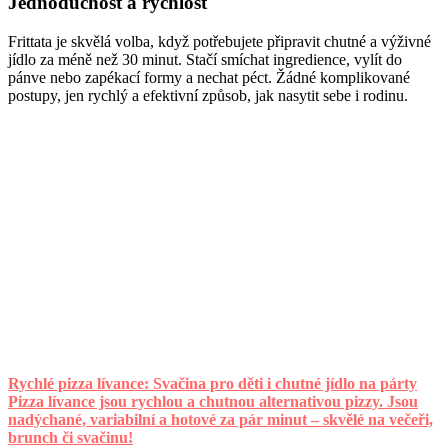
Jednoduchost a rychlost
Frittata je skvělá volba, když potřebujete připravit chutné a výživné
jídlo za méně než 30 minut. Stačí smíchat ingredience, vylít do
pánve nebo zapékací formy a nechat péct. Žádné komplikované
postupy, jen rychlý a efektivní způsob, jak nasytit sebe i rodinu.
Rychlé pizza lívance: Svačina pro děti i chutné jídlo na párty
Pizza lívance jsou rychlou a chutnou alternativou pizzy. Jsou
nadýchané, variabilní a hotové za pár minut – skvělé na večeři,
brunch či svačinu!