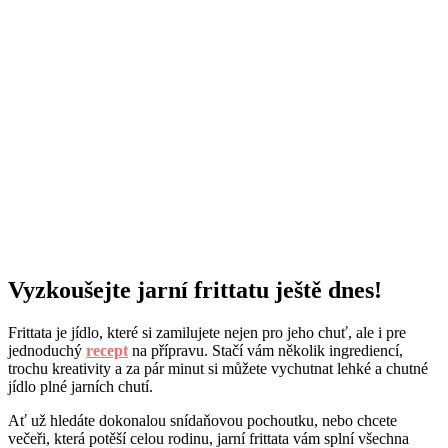
Vyzkoušejte jarní frittatu ještě dnes!
Frittata je jídlo, které si zamilujete nejen pro jeho chuť, ale i pre
jednoduchý
recept
na přípravu. Stačí vám několik ingrediencí,
trochu kreativity a za pár minut si můžete vychutnat lehké a chutné
jídlo plné jarních chutí.
Ať už hledáte dokonalou snídaňovou pochoutku, nebo chcete
večeři, která potěší celou rodinu, jarní frittata vám splní všechna