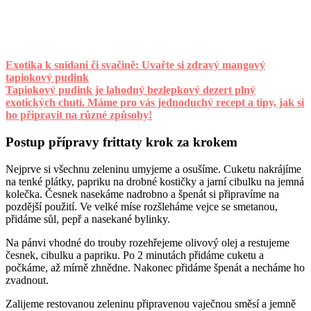
Exotika k snídani či svačině: Uvařte si zdravý mangový
tapiokový pudink
Tapiokový pudink je lahodný bezlepkový dezert plný
exotických chutí. Máme pro vás jednoduchý recept a tipy, jak si
ho připravit na různé způsoby!
Postup přípravy frittaty krok za krokem
Nejprve si všechnu zeleninu umyjeme a osušíme. Cuketu nakrájíme
na tenké plátky, papriku na drobné kostičky a jarní cibulku na jemná
kolečka. Česnek nasekáme nadrobno a špenát si připravíme na
pozdější použití. Ve velké míse rozšleháme vejce se smetanou,
přidáme sůl, pepř a nasekané bylinky.
Na pánvi vhodné do trouby rozehřejeme olivový olej a restujeme
česnek, cibulku a papriku. Po 2 minutách přidáme cuketu a
počkáme, až mírně zhnědne. Nakonec přidáme špenát a necháme ho
zvadnout.
Zalijeme restovanou zeleninu připravenou vaječnou směsí a jemně