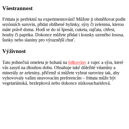
Všestrannost
Frittata je perfektní na experimentování! Můžete ji obměňovat podle
sezónních surovin, přidat oblíbené bylinky, sýry či zeleninu, kterou
máte právě doma. Hodí se do ní špenát, cuketa, rajčata, chřest,
houby či paprika. Dokonce můžete přidat i kousky uzeného lososa,
šunky nebo slaniny pro výraznější chuť.
Výživnost
Tato jedinečná omeleta je bohatá na
bílkoviny
z vajec a sýra, které
vás zasytí na dlouhou dobu. Obsahuje také důležité vitamíny a
minerály ze zeleniny, přičemž si můžete vybrat suroviny tak, aby
vyhovovaly vašim stravovacím preferencím – frittata může být
vegetariánská, bezlepková nebo dokonce nízkosacharidová.