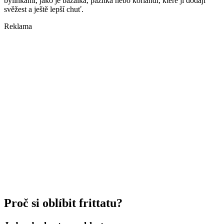
bylinkami, jako je bazalka, pažitka nebo koriandr, které jí dodají
svěžest a ještě lepší chuť.
Reklama
Proč si oblíbit frittatu?