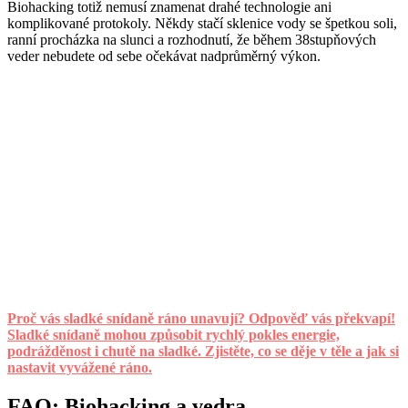
Biohacking totiž nemusí znamenat drahé technologie ani
komplikované protokoly. Někdy stačí sklenice vody se špetkou soli,
ranní procházka na slunci a rozhodnutí, že během 38stupňových
veder nebudete od sebe očekávat nadprůměrný výkon.
Proč vás sladké snídaně ráno unavují? Odpověď vás překvapí!
Sladké snídaně mohou způsobit rychlý pokles energie,
podrážděnost i chutě na sladké. Zjistěte, co se děje v těle a jak si
nastavit vyvážené ráno.
FAQ: Biohacking a vedra