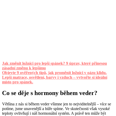
Jak změnit ložnici pro lepší spánek? 9 úprav, které přinesou
zásadní změnu k lepšímu
Objevte 9 ověřených tipů, jak proměnit ložnici v oázu klidu.
Lepší matrace, osvětlení, barvy i vzduch – vytvořte si ideální
místo pro spánek.
Co se děje s hormony během veder?
Většina z nás si během veder všimne jen to nejviditelnější – více se
potíme, jsme unavenější a hůře spíme. Ve skutečnosti však vysoké
teploty ovlivňují i náš hormonální systém. A právě ten může být