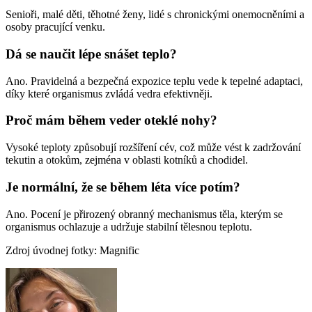
Senioři, malé děti, těhotné ženy, lidé s chronickými onemocněními a
osoby pracující venku.
Dá se naučit lépe snášet teplo?
Ano. Pravidelná a bezpečná expozice teplu vede k tepelné adaptaci,
díky které organismus zvládá vedra efektivněji.
Proč mám během veder oteklé nohy?
Vysoké teploty způsobují rozšíření cév, což může vést k zadržování
tekutin a otokům, zejména v oblasti kotníků a chodidel.
Je normální, že se během léta více potím?
Ano. Pocení je přirozený obranný mechanismus těla, kterým se
organismus ochlazuje a udržuje stabilní tělesnou teplotu.
Zdroj úvodnej fotky: Magnific