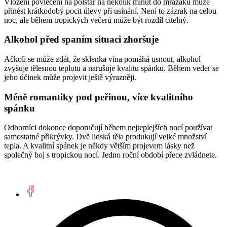
Vložení povlečení na polštář na několik minut do mrazáku může
přinést krátkodobý pocit úlevy při usínání. Není to zázrak na celou
noc, ale během tropických večerů může být rozdíl citelný.
Alkohol před spaním situaci zhoršuje
Ačkoli se může zdát, že sklenka vína pomáhá usnout, alkohol
zvyšuje tělesnou teplotu a narušuje kvalitu spánku. Během veder se
jeho účinek může projevit ještě výrazněji.
Méně romantiky pod peřinou, více kvalitního
spánku
Odborníci dokonce doporučují během nejteplejších nocí používat
samostatné přikrývky. Dvě lidská těla produkují velké množství
tepla. A kvalitní spánek je někdy větším projevem lásky než
společný boj s tropickou nocí. Jedno roční období přece zvládnete.