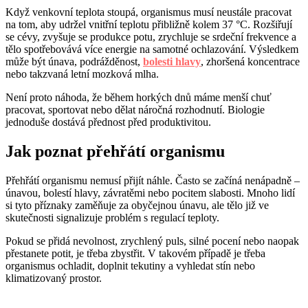
Když venkovní teplota stoupá, organismus musí neustále pracovat
na tom, aby udržel vnitřní teplotu přibližně kolem 37 °C. Rozšiřují
se cévy, zvyšuje se produkce potu, zrychluje se srdeční frekvence a
tělo spotřebovává více energie na samotné ochlazování. Výsledkem
může být únava, podrážděnost,
bolesti hlavy
, zhoršená koncentrace
nebo takzvaná letní mozková mlha.
Není proto náhoda, že během horkých dnů máme menší chuť
pracovat, sportovat nebo dělat náročná rozhodnutí. Biologie
jednoduše dostává přednost před produktivitou.
Jak poznat přehřátí organismu
Přehřátí organismu nemusí přijít náhle. Často se začíná nenápadně –
únavou, bolestí hlavy, závratěmi nebo pocitem slabosti. Mnoho lidí
si tyto příznaky zaměňuje za obyčejnou únavu, ale tělo již ve
skutečnosti signalizuje problém s regulací teploty.
Pokud se přidá nevolnost, zrychlený puls, silné pocení nebo naopak
přestanete potit, je třeba zbystřit. V takovém případě je třeba
organismus ochladit, doplnit tekutiny a vyhledat stín nebo
klimatizovaný prostor.