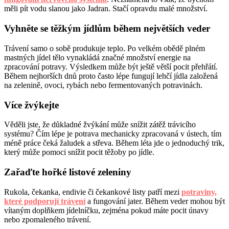
měli pít vodu slanou jako Jadran. Stačí opravdu malé množství.
Vyhněte se těžkým jídlům během největších veder
Trávení samo o sobě produkuje teplo. Po velkém obědě plném
mastných jídel tělo vynakládá značné množství energie na
zpracování potravy. Výsledkem může být ještě větší pocit přehřátí.
Během nejhorších dnů proto často lépe fungují lehčí jídla založená
na zelenině, ovoci, rybách nebo fermentovaných potravinách.
Více žvýkejte
Věděli jste, že důkladné žvýkání může snížit zátěž trávicího
systému? Čím lépe je potrava mechanicky zpracovaná v ústech, tím
méně práce čeká žaludek a střeva. Během léta jde o jednoduchý trik,
který může pomoci snížit pocit těžoby po jídle.
Zařaďte hořké listové zeleniny
Rukola, čekanka, endivie či čekankové listy patří mezi
potraviny,
které podporují trávení
a fungování jater. Během veder mohou být
vítaným doplňkem jídelníčku, zejména pokud máte pocit únavy
nebo zpomaleného trávení.