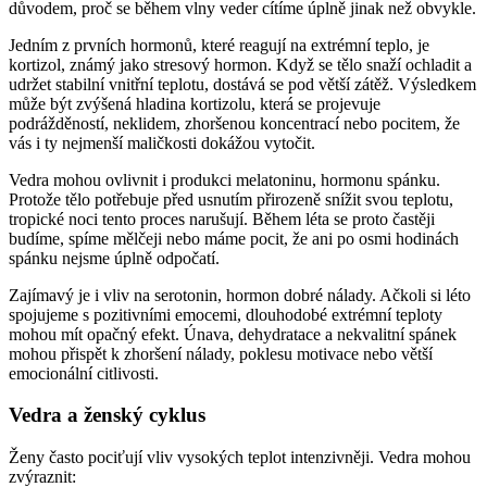
důvodem, proč se během vlny veder cítíme úplně jinak než obvykle.
Jedním z prvních hormonů, které reagují na extrémní teplo, je
kortizol, známý jako stresový hormon. Když se tělo snaží ochladit a
udržet stabilní vnitřní teplotu, dostává se pod větší zátěž. Výsledkem
může být zvýšená hladina kortizolu, která se projevuje
podrážděností, neklidem, zhoršenou koncentrací nebo pocitem, že
vás i ty nejmenší maličkosti dokážou vytočit.
Vedra mohou ovlivnit i produkci melatoninu, hormonu spánku.
Protože tělo potřebuje před usnutím přirozeně snížit svou teplotu,
tropické noci tento proces narušují. Během léta se proto častěji
budíme, spíme mělčeji nebo máme pocit, že ani po osmi hodinách
spánku nejsme úplně odpočatí.
Zajímavý je i vliv na serotonin, hormon dobré nálady. Ačkoli si léto
spojujeme s pozitivními emocemi, dlouhodobé extrémní teploty
mohou mít opačný efekt. Únava, dehydratace a nekvalitní spánek
mohou přispět k zhoršení nálady, poklesu motivace nebo větší
emocionální citlivosti.
Vedra a ženský cyklus
Ženy často pociťují vliv vysokých teplot intenzivněji. Vedra mohou
zvýraznit: