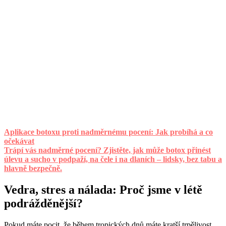
Aplikace botoxu proti nadměrnému pocení: Jak probíhá a co
očekávat
Trápí vás nadměrné pocení? Zjistěte, jak může botox přinést
úlevu a sucho v podpaží, na čele i na dlaních – lidsky, bez tabu a
hlavně bezpečně.
Vedra, stres a nálada: Proč jsme v létě
podrážděnější?
Pokud máte pocit, že během tropických dnů máte kratší trpělivost,