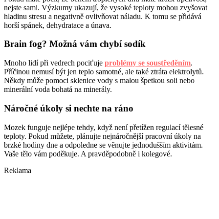
nejste sami. Výzkumy ukazují, že vysoké teploty mohou zvyšovat
hladinu stresu a negativně ovlivňovat náladu. K tomu se přidává
horší spánek, dehydratace a únava.
Brain fog? Možná vám chybí sodík
Mnoho lidí při vedrech pociťuje
problémy se soustředěním
.
Příčinou nemusí být jen teplo samotné, ale také ztráta elektrolytů.
Někdy může pomoci sklenice vody s malou špetkou soli nebo
minerální voda bohatá na minerály.
Náročné úkoly si nechte na ráno
Mozek funguje nejlépe tehdy, když není přetížen regulací tělesné
teploty. Pokud můžete, plánujte nejnáročnější pracovní úkoly na
brzké hodiny dne a odpoledne se věnujte jednodušším aktivitám.
Vaše tělo vám poděkuje. A pravděpodobně i kolegové.
Reklama