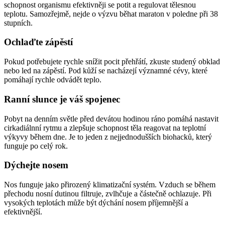
schopnost organismu efektivněji se potit a regulovat tělesnou
teplotu. Samozřejmě, nejde o výzvu běhat maraton v poledne při 38
stupních.
Ochlaďte zápěstí
Pokud potřebujete rychle snížit pocit přehřátí, zkuste studený obklad
nebo led na zápěstí. Pod kůží se nacházejí významné cévy, které
pomáhají rychle odvádět teplo.
Ranní slunce je váš spojenec
Pobyt na denním světle před devátou hodinou ráno pomáhá nastavit
cirkadiálnní rytmu a zlepšuje schopnost těla reagovat na teplotní
výkyvy během dne. Je to jeden z nejjednodušších biohacků, který
funguje po celý rok.
Dýchejte nosem
Nos funguje jako přirozený klimatizační systém. Vzduch se během
přechodu nosní dutinou filtruje, zvlhčuje a částečně ochlazuje. Při
vysokých teplotách může být dýchání nosem příjemnější a
efektivnější.