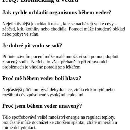
Jak rychle ochladit organismus během veder?
Nejefektivnější je ochladit místa, kde se nacházejí velké cévy –
zápěstí, krk, kotníky nebo chodidla. Pomoci může i studený obklad
nebo pobyt ve stínu.
Je dobré pít vodu se solí?
Při intenzivním pocení může malé množství soli pomoci doplnit
ztracený sodík. Netřeba to však přehánět a při zdravotních
problémech je vhodné poradit se s lékařem.
Proč mě během veder bolí hlava?
Nejčastější příčinou bývá dehydratace, ztráta elektrolytů nebo
rozšíření cév způsobené vysokými teplotami.
Proč jsem během veder unavený?
Tělo spotřebovává velké množství energie na regulaci teploty.
Současně může docházet ke zhoršení spánku, ztrátě minerálů a
mírné dehydrataci.