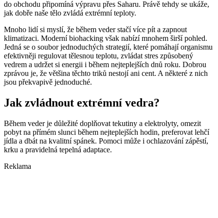
do obchodu připomíná výpravu přes Saharu. Právě tehdy se ukáže,
jak dobře naše tělo zvládá extrémní teploty.
Mnoho lidí si myslí, že během veder stačí více pít a zapnout
klimatizaci. Moderní biohacking však nabízí mnohem širší pohled.
Jedná se o soubor jednoduchých strategií, které pomáhají organismu
efektivněji regulovat tělesnou teplotu, zvládat stres způsobený
vedrem a udržet si energii i během nejteplejších dnů roku. Dobrou
zprávou je, že většina těchto triků nestojí ani cent. A některé z nich
jsou překvapivě jednoduché.
Jak zvládnout extrémní vedra?
Během veder je důležité doplňovat tekutiny a elektrolyty, omezit
pobyt na přímém slunci během nejteplejších hodin, preferovat lehčí
jídla a dbát na kvalitní spánek. Pomoci může i ochlazování zápěstí,
krku a pravidelná tepelná adaptace.
Reklama