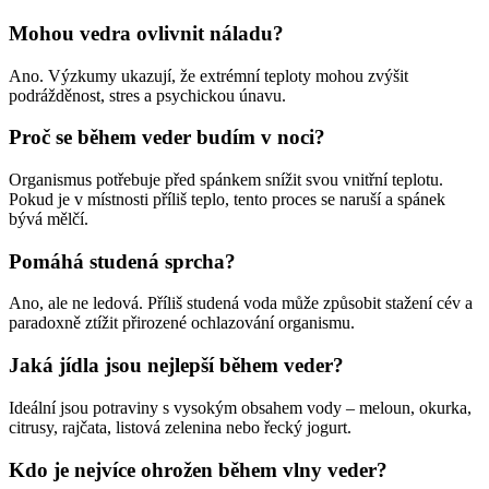
Mohou vedra ovlivnit náladu?
Ano. Výzkumy ukazují, že extrémní teploty mohou zvýšit
podrážděnost, stres a psychickou únavu.
Proč se během veder budím v noci?
Organismus potřebuje před spánkem snížit svou vnitřní teplotu.
Pokud je v místnosti příliš teplo, tento proces se naruší a spánek
bývá mělčí.
Pomáhá studená sprcha?
Ano, ale ne ledová. Příliš studená voda může způsobit stažení cév a
paradoxně ztížit přirozené ochlazování organismu.
Jaká jídla jsou nejlepší během veder?
Ideální jsou potraviny s vysokým obsahem vody – meloun, okurka,
citrusy, rajčata, listová zelenina nebo řecký jogurt.
Kdo je nejvíce ohrožen během vlny veder?