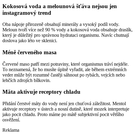
Kokosová voda a melounová šťáva nejsou jen
instagramový trend
Oba nápoje přirozeně obsahují minerály a vysoký podíl vody.
Meloun tvoří více než 90 % vody a kokosová voda obsahuje draslík,
který je důležitý pro správnou hydrataci organismu. Navíc chutnají
doslova jako léto ve sklenici.
Méně červeného masa
Červené maso patří mezi potraviny, které organismus tráví nejdéle.
To neznamená, že ho musíte úplně vyřadit, ale během extrémních
veder může být rozumné častěji sáhnout po rybách, vejcích nebo
lehčích zdrojích bílkovin.
Mäta aktivuje receptory chladu
Přidání čerstvé máty do vody není jen chuťová záležitost. Mentol
aktivuje receptory v ústech a nosní dutině, které mozek interpretuje
jako pocit chladu. Proto máme po mátě subjektivní pocit většího
osvěžení.
Reklama