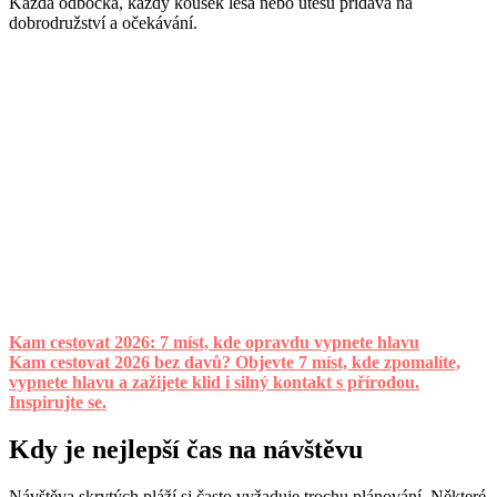
Každá odbočka, každý kousek lesa nebo útesu přidává na
dobrodružství a očekávání.
Kam cestovat 2026: 7 míst, kde opravdu vypnete hlavu
Kam cestovat 2026 bez davů? Objevte 7 míst, kde zpomalíte,
vypnete hlavu a zažijete klid i silný kontakt s přírodou.
Inspirujte se.
Kdy je nejlepší čas na návštěvu
Návštěva skrytých pláží si často vyžaduje trochu plánování. Některé