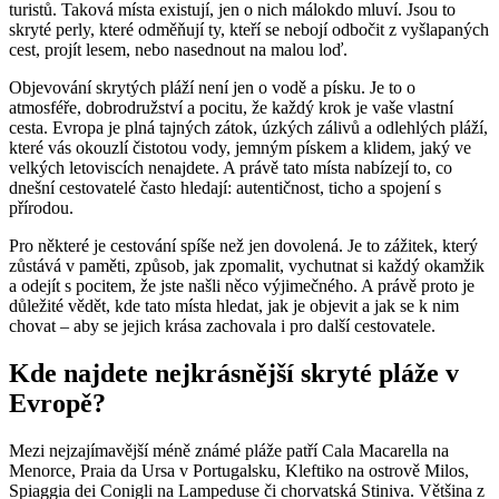
turistů. Taková místa existují, jen o nich málokdo mluví. Jsou to
skryté perly, které odměňují ty, kteří se nebojí odbočit z vyšlapaných
cest, projít lesem, nebo nasednout na malou loď.
Objevování skrytých pláží není jen o vodě a písku. Je to o
atmosféře, dobrodružství a pocitu, že každý krok je vaše vlastní
cesta. Evropa je plná tajných zátok, úzkých zálivů a odlehlých pláží,
které vás okouzlí čistotou vody, jemným pískem a klidem, jaký ve
velkých letoviscích nenajdete. A právě tato místa nabízejí to, co
dnešní cestovatelé často hledají: autentičnost, ticho a spojení s
přírodou.
Pro některé je cestování spíše než jen dovolená. Je to zážitek, který
zůstává v paměti, způsob, jak zpomalit, vychutnat si každý okamžik
a odejít s pocitem, že jste našli něco výjimečného. A právě proto je
důležité vědět, kde tato místa hledat, jak je objevit a jak se k nim
chovat – aby se jejich krása zachovala i pro další cestovatele.
Kde najdete nejkrásnější skryté pláže v
Evropě?
Mezi nejzajímavější méně známé pláže patří Cala Macarella na
Menorce, Praia da Ursa v Portugalsku, Kleftiko na ostrově Milos,
Spiaggia dei Conigli na Lampeduse či chorvatská Stiniva. Většina z