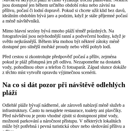
jsou dostupné jen během určitého období roku nebo závisí na
přílivu, počasí či lodní dopravě. Pokud si chcete užít klid bez davů,
ideálním obdobím bývá jaro a podzim, když je stále příjemné počasí
a méně návštěvníků.
Mimo hlavní sezóny bývá mnoho pláží téměř prázdných. Na
fotografování jsou nejvhodnější ranní a podvečerní hodiny, když je
světlo nejkrásnější. Během léta mohou být některé zátoky méně
dostupné pro silnější mořské proudy nebo větší pohyb lodí.
Před cestou si zkontrolujte předpověď počasí a příliv, zejména
pokud je pláž přístupná jen při odlivu. Nezapomeňte na dostatek
vody, pohodlnou obuv a telefon či fotoaparát. Západ slunce dokáže
z těchto míst vytvořit opravdu výjimečnou scenérii.
Na co si dát pozor při návštěvě odlehlých
pláží
Odlehlé pláže bývají nádherné, ale zároveň nabízejí méně služeb a
infrastruktury. Často tu nenajdete restaurace, toalety ani plavčíky.
Před návštěvou je proto vhodné zjistit si dostupnost pitné vody,
možnosti parkování a náročnost přístupu. V některých lokalitách
může být potřebná i pevná turistická obuv nebo sledování přílivu a