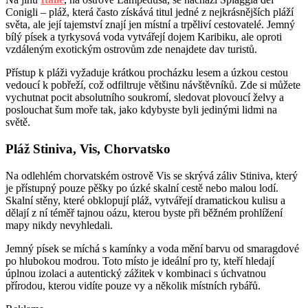
Conigli – pláž, která často získává titul jedné z nejkrásnějších pláží
světa, ale její tajemství znají jen místní a trpěliví cestovatelé. Jemný
bílý písek a tyrkysová voda vytvářejí dojem Karibiku, ale oproti
vzdáleným exotickým ostrovům zde nenajdete dav turistů.
Přístup k pláži vyžaduje krátkou procházku lesem a úzkou cestou
vedoucí k pobřeží, což odfiltruje většinu návštěvníků. Zde si můžete
vychutnat pocit absolutního soukromí, sledovat plovoucí želvy a
poslouchat šum moře tak, jako kdybyste byli jedinými lidmi na
světě.
Pláž Stiniva, Vis, Chorvatsko
Na odlehlém chorvatském ostrově Vis se skrývá záliv Stiniva, který
je přístupný pouze pěšky po úzké skalní cestě nebo malou lodí.
Skalní stěny, které obklopují pláž, vytvářejí dramatickou kulisu a
dělají z ní téměř tajnou oázu, kterou byste při běžném prohlížení
mapy nikdy nevyhledali.
Jemný písek se míchá s kamínky a voda mění barvu od smaragdové
po hlubokou modrou. Toto místo je ideální pro ty, kteří hledají
úplnou izolaci a autentický zážitek v kombinaci s úchvatnou
přírodou, kterou vidíte pouze vy a několik místních rybářů.