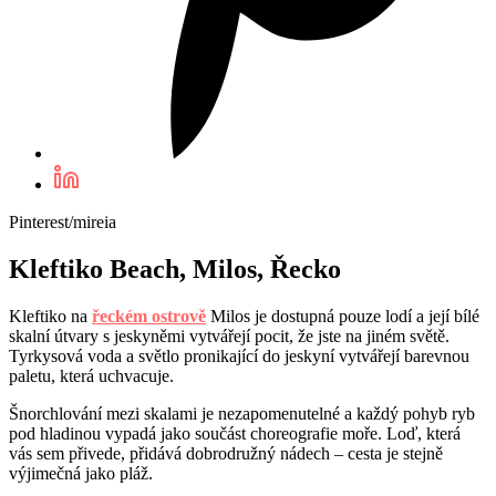
Pinterest/mireia
Kleftiko Beach, Milos, Řecko
Kleftiko na
řeckém ostrově
Milos je dostupná pouze lodí a její bílé
skalní útvary s jeskyněmi vytvářejí pocit, že jste na jiném světě.
Tyrkysová voda a světlo pronikající do jeskyní vytvářejí barevnou
paletu, která uchvacuje.
Šnorchlování mezi skalami je nezapomenutelné a každý pohyb ryb
pod hladinou vypadá jako součást choreografie moře. Loď, která
vás sem přivede, přidává dobrodružný nádech – cesta je stejně
výjimečná jako pláž.