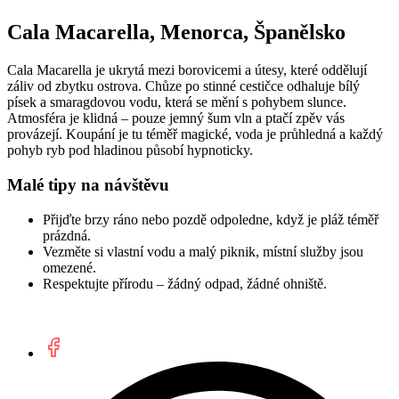
Cala Macarella, Menorca, Španělsko
Cala Macarella je ukrytá mezi borovicemi a útesy, které oddělují
záliv od zbytku ostrova. Chůze po stinné cestičce odhaluje bílý
písek a smaragdovou vodu, která se mění s pohybem slunce.
Atmosféra je klidná – pouze jemný šum vln a ptačí zpěv vás
provázejí. Koupání je tu téměř magické, voda je průhledná a každý
pohyb ryb pod hladinou působí hypnoticky.
Malé tipy na návštěvu
Přijďte brzy ráno nebo pozdě odpoledne, když je pláž téměř
prázdná.
Vezměte si vlastní vodu a malý piknik, místní služby jsou
omezené.
Respektujte přírodu – žádný odpad, žádné ohniště.