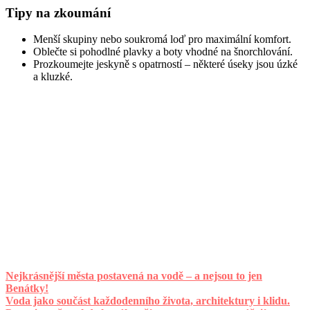
Tipy na zkoumání
Menší skupiny nebo soukromá loď pro maximální komfort.
Oblečte si pohodlné plavky a boty vhodné na šnorchlování.
Prozkoumejte jeskyně s opatrností – některé úseky jsou úzké
a kluzké.
Nejkrásnější města postavená na vodě – a nejsou to jen
Benátky!
Voda jako součást každodenního života, architektury i klidu.