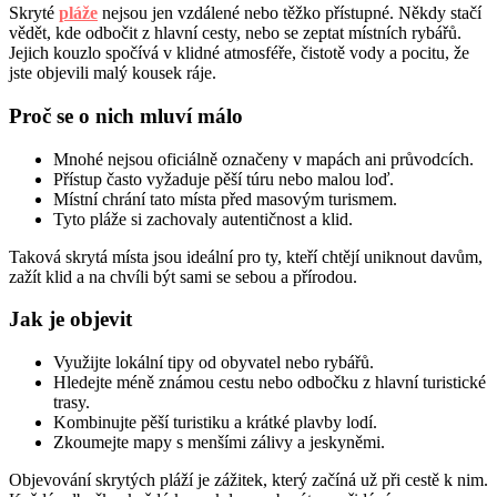
Skryté
pláže
nejsou jen vzdálené nebo těžko přístupné. Někdy stačí
vědět, kde odbočit z hlavní cesty, nebo se zeptat místních rybářů.
Jejich kouzlo spočívá v klidné atmosféře, čistotě vody a pocitu, že
jste objevili malý kousek ráje.
Proč se o nich mluví málo
Mnohé nejsou oficiálně označeny v mapách ani průvodcích.
Přístup často vyžaduje pěší túru nebo malou loď.
Místní chrání tato místa před masovým turismem.
Tyto pláže si zachovaly autentičnost a klid.
Taková skrytá místa jsou ideální pro ty, kteří chtějí uniknout davům,
zažít klid a na chvíli být sami se sebou a přírodou.
Jak je objevit
Využijte lokální tipy od obyvatel nebo rybářů.
Hledejte méně známou cestu nebo odbočku z hlavní turistické
trasy.
Kombinujte pěší turistiku a krátké plavby lodí.
Zkoumejte mapy s menšími zálivy a jeskyněmi.
Objevování skrytých pláží je zážitek, který začíná už při cestě k nim.