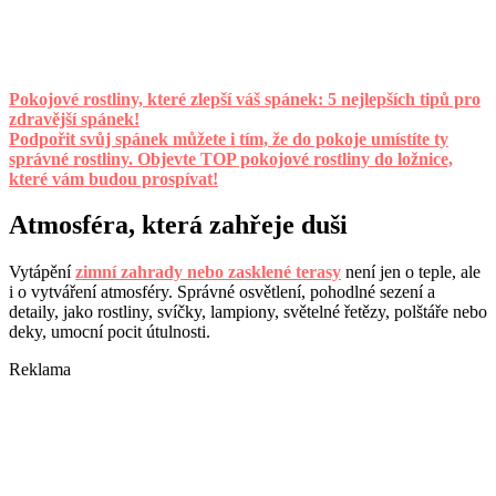
Pokojové rostliny, které zlepší váš spánek: 5 nejlepších tipů pro
zdravější spánek!
Podpořit svůj spánek můžete i tím, že do pokoje umístíte ty
správné rostliny. Objevte TOP pokojové rostliny do ložnice,
které vám budou prospívat!
Atmosféra, která zahřeje duši
Vytápění
zimní zahrady nebo zasklené terasy
není jen o teple, ale
i o vytváření atmosféry. Správné osvětlení, pohodlné sezení a
detaily, jako rostliny, svíčky, lampiony, světelné řetězy, polštáře nebo
deky, umocní pocit útulnosti.
Reklama