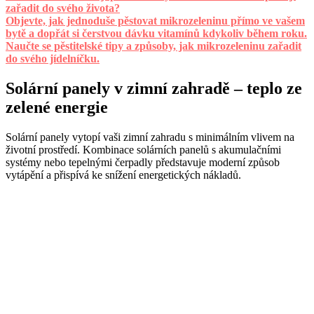
zařadit do svého života?
Objevte, jak jednoduše pěstovat mikrozeleninu přímo ve vašem
bytě a dopřát si čerstvou dávku vitamínů kdykoliv během roku.
Naučte se pěstitelské tipy a způsoby, jak mikrozeleninu zařadit
do svého jídelníčku.
Solární panely v zimní zahradě – teplo ze
zelené energie
Solární panely vytopí vaši zimní zahradu s minimálním vlivem na
životní prostředí. Kombinace solárních panelů s akumulačními
systémy nebo tepelnými čerpadly představuje moderní způsob
vytápění a přispívá ke snížení energetických nákladů.