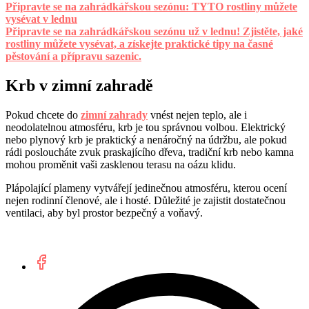
Připravte se na zahrádkářskou sezónu: TYTO rostliny můžete
vysévat v lednu
Připravte se na zahrádkářskou sezónu už v lednu! Zjistěte, jaké
rostliny můžete vysévat, a získejte praktické tipy na časné
pěstování a přípravu sazenic.
Krb v zimní zahradě
Pokud chcete do
zimní zahrady
vnést nejen teplo, ale i
neodolatelnou atmosféru, krb je tou správnou volbou. Elektrický
nebo plynový krb je praktický a nenáročný na údržbu, ale pokud
rádi posloucháte zvuk praskajícího dřeva, tradiční krb nebo kamna
mohou proměnit vaši zasklenou terasu na oázu klidu.
Plápolající plameny vytvářejí jedinečnou atmosféru, kterou ocení
nejen rodinní členové, ale i hosté. Důležité je zajistit dostatečnou
ventilaci, aby byl prostor bezpečný a voňavý.