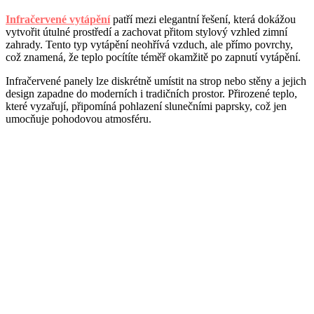
Infračervené vytápění
patří mezi elegantní řešení, která dokážou
vytvořit útulné prostředí a zachovat přitom stylový vzhled zimní
zahrady. Tento typ vytápění neohřívá vzduch, ale přímo povrchy,
což znamená, že teplo pocítíte téměř okamžitě po zapnutí vytápění.
Infračervené panely lze diskrétně umístit na strop nebo stěny a jejich
design zapadne do moderních i tradičních prostor. Přirozené teplo,
které vyzařují, připomíná pohlazení slunečními paprsky, což jen
umocňuje pohodovou atmosféru.