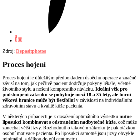
Zdroj:
Depositphotos
Proces hojení
Proces hojení je důležitým předpokladem úspěchu operace a značně
závisí na tom, jak pečlivě pacient dodržuje pokyny lékaře, včetně
životního stylu a nošení kompresního návleku.
Ideální věk pro
podstoupení zákroku se pohybuje mezi 18 a 35 lety, ale horní
věková hranice může být flexibilní
v závislosti na individuálním
zdravotním stavu a kvalitě kůže pacienta.
V některých případech je k dosažení optimálního výsledku
nutné
liposukci kombinovat s odstraněním nadbytečné kůže
, což může
zanechat větší jizvy. Rozhodnutí o takovém zákroku je pak otázkou
osobní motivace pacienta. Po liposukci samotné jsou jizvy obvykle
minimální, s délkou do půl centimetru.