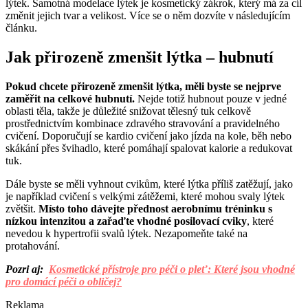
lýtek. Samotná modelace lýtek je kosmetický zákrok, který má za cíl
změnit jejich tvar a velikost. Více se o něm dozvíte v následujícím
článku.
Jak přirozeně zmenšit lýtka – hubnutí
Pokud chcete přirozeně zmenšit lýtka, měli byste se nejprve
zaměřit na celkové hubnutí.
Nejde totiž hubnout pouze v jedné
oblasti těla, takže je důležité snižovat tělesný tuk celkově
prostřednictvím kombinace zdravého stravování a pravidelného
cvičení. Doporučují se kardio cvičení jako jízda na kole, běh nebo
skákání přes švihadlo, které pomáhají spalovat kalorie a redukovat
tuk.
Dále byste se měli vyhnout cvikům, které lýtka příliš zatěžují, jako
je například cvičení s velkými zátěžemi, které mohou svaly lýtek
zvětšit.
Místo toho dávejte přednost aerobnímu tréninku s
nízkou intenzitou a zařaďte vhodné posilovací cviky
, které
nevedou k hypertrofii svalů lýtek. Nezapomeňte také na
protahování.
Pozri aj:
Kosmetické přístroje pro péči o pleť: Které jsou vhodné
pro domácí péči o obličej?
Reklama