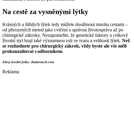
Na cestě za vysněnými lýtky
Krásných a štíhlých lýtek tedy můžete dosáhnout mnoha cestami –
od přirozených metod jako cvičení a správná životospráva až po
chirurgické zákroky. Nezapomeňte, že genetické faktory a celkový
životní styl hrají také významnou roli ve tvaru a velikosti lýtek.
Než
se rozhodnete pro chirurgický zákrok, vždy byste ale vše měli
prokonzultovat s odborníkem
.
Zdroj úvodní fotky: shutterstock.com
Reklama