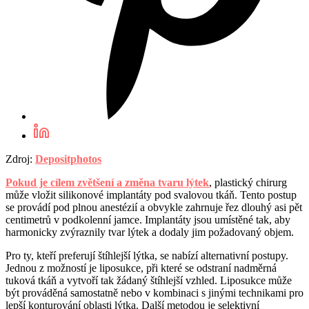
Zdroj:
Depositphotos
Pokud je cílem zvětšení a změna tvaru lýtek
, plastický chirurg
může vložit silikonové implantáty pod svalovou tkáň. Tento postup
se provádí pod plnou anestézií a obvykle zahrnuje řez dlouhý asi pět
centimetrů v podkolenní jamce. Implantáty jsou umístěné tak, aby
harmonicky zvýraznily tvar lýtek a dodaly jim požadovaný objem.
Pro ty, kteří preferují štíhlejší lýtka, se nabízí alternativní postupy.
Jednou z možností je liposukce, při které se odstraní nadměrná
tuková tkáň a vytvoří tak žádaný štíhlejší vzhled. Liposukce může
být prováděná samostatně nebo v kombinaci s jinými technikami pro
lepší konturování oblasti lýtka. Další metodou je selektivní