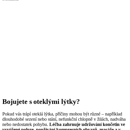
Bojujete s oteklými lýtky?
Pokud vás trápí oteklá lýtka, příčiny mohou být různé – například
dlouhodobé sezení nebo stání, nefunkční chlopně v žilách, nadváha
nebo nedostatek pohybu.
Léčba zahrnuje udržování končetin ve
vyvýšené poloze, používání kompresních obvazů, masáže a v