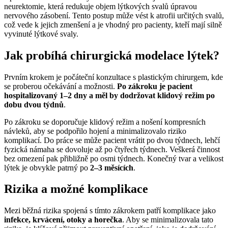
neurektomie, která redukuje objem lýtkových svalů úpravou
nervového zásobení. Tento postup může vést k atrofii určitých svalů,
což vede k jejich zmenšení a je vhodný pro pacienty, kteří mají silně
vyvinuté lýtkové svaly.
Jak probíhá chirurgická modelace lýtek?
Prvním krokem je počáteční konzultace s plastickým chirurgem, kde
se proberou očekávání a možnosti.
Po zákroku je pacient
hospitalizovaný 1–2 dny a měl by dodržovat klidový režim po
dobu dvou týdnů
.
Po zákroku se doporučuje klidový režim a nošení kompresních
návleků, aby se podpořilo hojení a minimalizovalo riziko
komplikací. Do práce se může pacient vrátit po dvou týdnech, lehčí
fyzická námaha se dovoluje až po čtyřech týdnech. Veškerá činnost
bez omezení pak přibližně po osmi týdnech. Konečný tvar a velikost
lýtek je obvykle patrný po
2–3 měsících
.
Rizika a možné komplikace
Mezi běžná rizika spojená s tímto zákrokem patří komplikace jako
infekce, krvácení, otoky a horečka
. Aby se minimalizovala tato