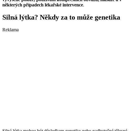
některých případech lékařské intervence​
.
Silná lýtka? Někdy za to může genetika
Reklama
Silná lýtka mohou být důsledkem genetiky nebo nadbytečné tělesné