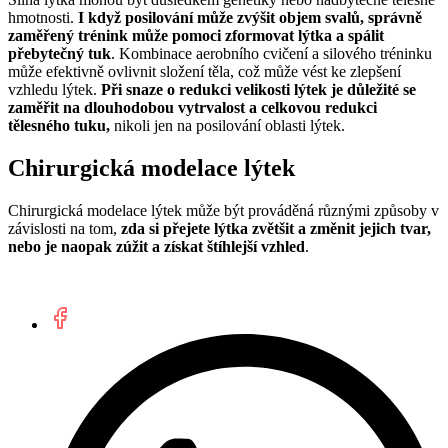
hmotnosti.
I když posilování může zvýšit objem svalů, správně
zaměřený trénink může pomoci
zformovat lýtka a spálit
přebytečný tuk
. Kombinace aerobního cvičení a silového tréninku
může efektivně ovlivnit složení těla, což může vést ke zlepšení
vzhledu lýtek.
Při snaze o redukci velikosti lýtek je důležité se
zaměřit na dlouhodobou vytrvalost a celkovou redukci
tělesného tuku,
nikoli jen na posilování oblasti lýtek.
Chirurgická modelace lýtek
Chirurgická modelace lýtek může být prováděná různými způsoby v
závislosti na tom,
zda si přejete lýtka zvětšit a změnit jejich tvar,
nebo je naopak zúžit a získat štíhlejší vzhled
.