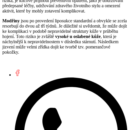
rizika, je klíčové přijmout preventivní opatření, jako je dodržování
předepsané léčby, udržování zdravého životního stylu a omezení
aktivit, které by mohly zotavení komplikovat.
Modřiny
jsou po provedení liposukce standardní a obvykle se zcela
resorbují do dvou až tří týdnů. Je důležité si uvědomit, že může dojít
ke komplikaci v podobě nepravidelné struktury kůže v průběhu
hojení. Toto riziko je zvláště
vysoké u oslabené kůže
, která je
náchylnější k nepravidelnostem v důsledku stárnutí. Následkem
jizvení může velmi zřídka dojít ke tvorbě tzv. pomerančové
pokožky.