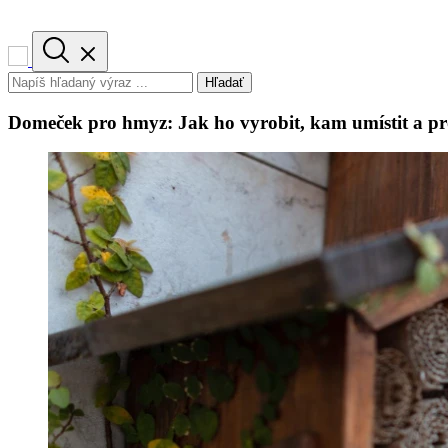
Hľadať
Domeček pro hmyz: Jak ho vyrobit, kam umístit a pr